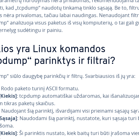
rametrų nurodymas nėra pri­va­lo­mas, re­ko­men­duo­ja­ma ta
i, kad „tcpdump“ naudotų tinkamą tinklo sąsają. Be to, filtr
as nėra pri­va­lo­mas, tačiau labai naudingas. Ne­nau­do­jant filt
p“ ana­li­zuo­ja visus paketus iš visų kom­piu­te­rių, o tai gali g
ernelyg sudėtingu ir painiu.
ios yra Linux komandos
pdump“ parinktys ir filtrai?
p“ siūlo daugybę parinkčių ir filtrų. Svar­biau­sios iš jų yra:
: Rodo paketo turinį ASCII formatu.
[Kiekis]
: tcpdump au­to­ma­tiš­kai uždaromas, kai iš­a­na­li­zuo­j
m tikras paketų skaičius.
: Naudojant šią parinktį, iš­var­di­ja­mi visi prieinami sąsajų sąr
[Sąsaja]
: Naudodami šią parinktį, nustatote, kuri sąsaja turi 
ašoma.
[Kiekis]
: Ši parinktis nustato, kiek baitų turi būti įrašoma v