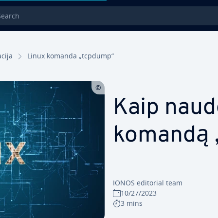
rch
­ci­ja
Linux komanda „tcpdump“
Kaip naud
komandą 
IONOS editorial team
10/27/2023
3 mins