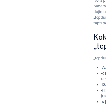
Nors pa
padaryt
do­ji­m
„tcpdum
tapti p
Kok
„tc
„tcpdum
-A
-c 
ta
-D
-i 
įr
-s 