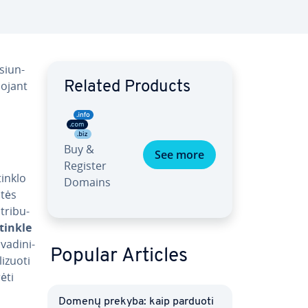
 siun­
o­jant
Related Products
Buy &
See more
Register
tinklo
Domains
utės
­ri­bu­
 tinkle
a­di­ni­
Popular Articles
­zuo­ti
ėti
Domenų prekyba: kaip parduoti