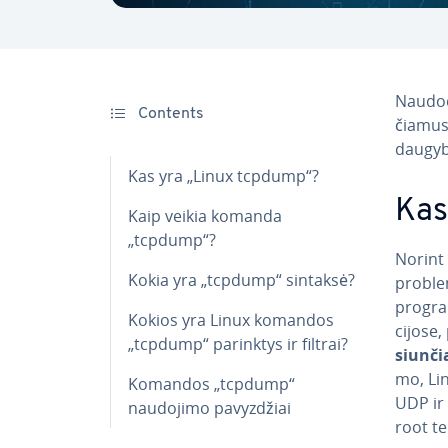
Naudo
Contents
čia­mus
daugybe
Kas yra „Linux tcpdump“?
Kas
Kaip veikia komanda
„tcpdump“?
Norint 
Kokia yra „tcpdump“ sintaksė?
problem
program
Kokios yra Linux komandos
ci­jo­se,
„tcpdump“ parinktys ir filtrai?
siun­
mo, Lin
Komandos „tcpdump“
UDP ir 
naudojimo pa­vyz­džiai
root te