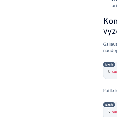
pr
Kom
vyz­
Ga­liau
naudo
bash
$ 
su
Pa­tik­r
bash
$ 
su