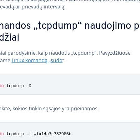
ievadą ar prievadų intervalą.
andos „tcpdump“ naudojimo p
džiai
­siai pa­ro­dy­si­me, kaip naudotis „tcpdump“. Pa­vyz­džiuo­se
jame
Linux komandą „sudo
“.
do
 tcpdump -D
in­ki­te, kokios tinklo sąsajos yra pri­ei­na­mos.
do
 tcpdump -i wlx14a3c782966b