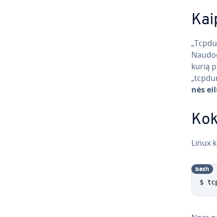
Kai
„Tcpdum
Naudod
kurią pr
„tcpdum
nės ei
Kok
Linux 
bash
$ tc