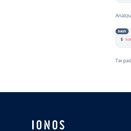
Ana­li­z
bash
$ 
su
Tai pad
Go to 