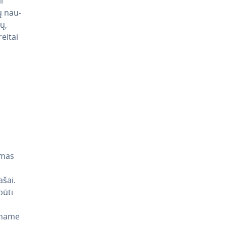
i
ų nau­
rų,
reitai
a­mas
ašai.
būti
iename