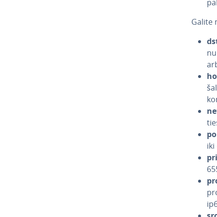
pa
Galite 
ds
nu
ar
ho
ša
kom
ne
ti
po
iki
pr
65
pr
pro
ip
sr