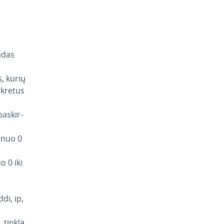
vadas
s, kurių
nkretus
pa­skir­
ą nuo 0
o 0 iki
di, ip,
, tinklą,