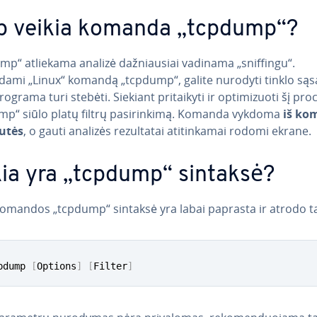
p veikia komanda „tcpdump“?
p“ atliekama analizė daž­niau­siai vadinama „sniffingu“.
ami „Linux“ komandą „tcpdump“, galite nurodyti tinklo sąsa
ograma turi stebėti. Siekiant pri­tai­ky­ti ir op­ti­mi­zuo­ti šį pro
p“ siūlo platų filtrų pa­si­rin­ki­mą. Komanda vykdoma
iš ko­
lutės
, o gauti analizės re­zul­ta­tai ati­tin­ka­mai rodomi ekrane.
ia yra „tcpdump“ sintaksė?
komandos „tcpdump“ sintaksė yra labai paprasta ir atrodo ta
pdump 
[
Options
]
[
Filter
]