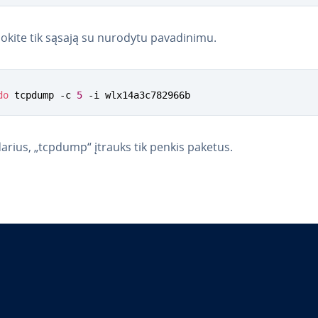
uo­ki­te tik sąsają su nurodytu pa­va­di­ni­mu.
do
 tcpdump -c 
5
 -i wlx14a3c782966b
arius, „tcpdump“ įtrauks tik penkis paketus.
Main Menu