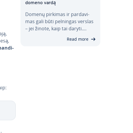
domeno vardą
Domenų pirkimas ir par­da­vi­
mas gali būti pelningas verslas
– jei žinote, kaip tai daryti.…
ją,
Read more
cesą,
man­di­
ip: