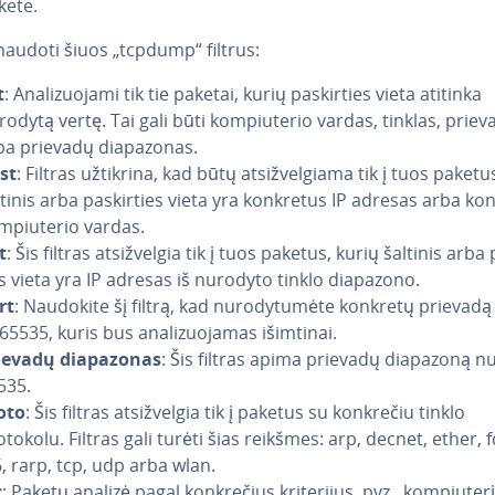
kete.
naudoti šiuos „tcpdump“ filtrus:
t
: Ana­li­zuo­ja­mi tik tie paketai, kurių pa­skir­ties vieta atitinka
rodytą vertę. Tai gali būti kom­piu­te­rio vardas, tinklas, prie
ba prievadų dia­pa­zo­nas.
st
: Filtras užtikrina, kad būtų at­si­žvel­gia­ma tik į tuos paketu
ltinis arba pa­skir­ties vieta yra konkretus IP adresas arba ko
­piu­te­rio vardas.
t
: Šis filtras at­si­žvel­gia tik į tuos paketus, kurių šaltinis arba 
es vieta yra IP adresas iš nurodyto tinklo diapazono.
rt
: Naudokite šį filtrą, kad nu­ro­dy­tu­mė­te konkretų prievad
 65535, kuris bus ana­li­zuo­ja­mas išimtinai.
ievadų dia­pa­zo­nas
: Šis filtras apima prievadų diapazoną nu
535.
oto
: Šis filtras at­si­žvel­gia tik į paketus su konkrečiu tinklo
tokolu. Filtras gali turėti šias reikšmes: arp, decnet, ether, fd
6, rarp, tcp, udp arba wlan.
c
: Paketų analizė pagal konk­re­čius kri­te­ri­jus, pvz., kom­piu­te­rį