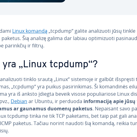
dami
Linux komandą
„tcpdump“ galite ana­li­zuo­ti jūsų tinkle
 paketus. Šią analizę galima dar labiau op­ti­mi­zuo­ti pa­si­nau­d
 parinkčių ir filtrų.
 yra „Linux tcpdump“?
ana­li­zuo­ti tinklo srautą „Linux“ sistemoje ir galbūt išspręsti 
as, „tcpdump“ yra puikus pa­si­rin­ki­mas. Ši ko­man­di­nės eil
a yra iš anksto įdiegta beveik visose po­pu­lia­rio­se Linux dist
 pvz.,
Debian
ar Ubuntu, ir perduoda
in­for­ma­ci­ją apie jūsų
čia­mus ar gaunamus duomenų paketus
. Nepaisant savo pa­v
ux tcpdump tinka ne tik TCP paketams, bet taip pat gali ana­li
ICMP paketus. Tačiau norint naudoti šią komandą, reikia tur
isių.