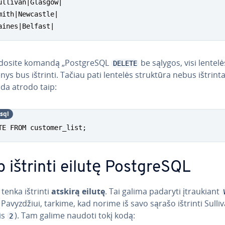
ullivan|Glasgow|

mith|Newcastle|

aines|Belfast|
udosite komandą „Post­g­re­SQL
be sąlygos, visi lentelė
DELETE
s bus ištrinti. Tačiau pati lentelės struktūra nebus ištrinta
a atrodo taip:
­sql
TE FROM customer_list;
 ištrinti eilutę Post­g­re­SQL
tenka ištrinti
atskirą eilutę
. Tai galima padaryti įtrau­kiant
 Pa­vyz­džiui, tarkime, kad norime iš savo sąrašo ištrinti Sulli
is
). Tam galime naudoti tokį kodą:
2