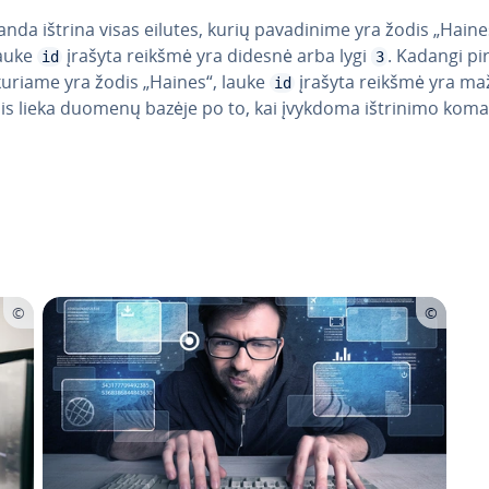
nda ištrina visas eilutes, kurių pa­va­di­ni­me yra žodis „Haine
lauke
įrašyta reikšmė yra didesnė arba lygi
. Kadangi p
id
3
kuriame yra žodis „Haines“, lauke
įrašyta reikšmė yra m
id
 jis lieka duomenų bazėje po to, kai įvykdoma ištrinimo kom
Main Menu