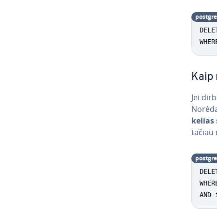
post­g­re
DELE
WHER
Kaip 
Jei dirb
Norėdam
kelias
tačiau 
post­g­re
DELE
WHER
AND 