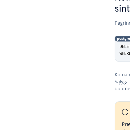
sin
Pag­rin­
post­g­re
DELE
WHER
Koma
Sąlyga
duomeni
Prie