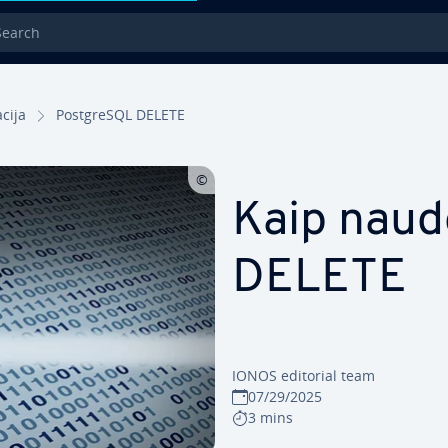
rch
­ci­ja
Post­g­re­SQL DELETE
Kaip naudo
DELETE
IONOS editorial team
07/29/2025
3 mins