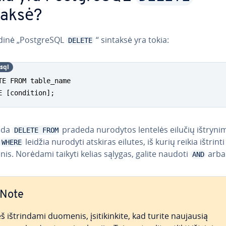
taksė?
di­nė „Post­g­re­SQL
“ sintaksė yra tokia:
DELETE
­sql
TE FROM table_name

E [condition];
nda
pradeda nurodytos lentelės eilučių ištryni
DELETE FROM
leidžia nurodyti atskiras eilutes, iš kurių reikia ištrinti
WHERE
s. Norėdami taikyti kelias sąlygas, galite naudoti
arb
AND
Note
š iš­trin­da­mi duomenis, įsi­ti­kin­ki­te, kad turite naujausią