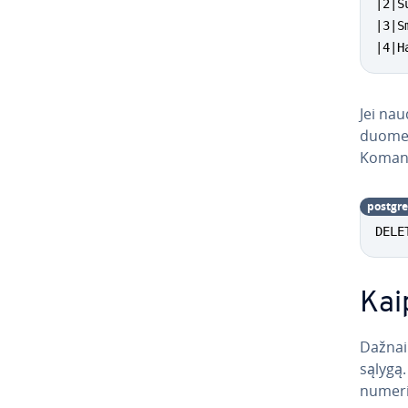
|2|S
|3|S
|4|H
Jei na
duomeny
Komand
post­g­re
DELE
Kaip
Dažnai 
sąlygą.
numer