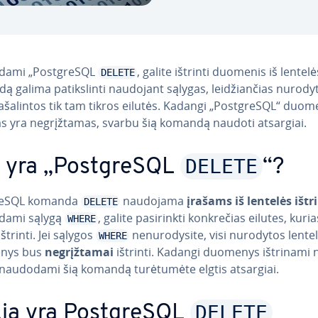
ami „Post­g­re­SQL
, galite ištrinti duomenis iš lentelė
DELETE
 galima pa­tiks­lin­ti naudojant sąlygas, lei­džian­čias nurodyt
­ša­lin­tos tik tam tikros eilutės. Kadangi „Post­g­re­SQL“ duom
mas yra ne­grįž­ta­mas, svarbu šią komandą naudoti atsargiai.
DELETE
 yra „Post­g­re­SQL
“?
­re­SQL komanda
naudojama
įrašams iš lentelės ištri
DELETE
dami sąlygą
, galite pa­si­rink­ti konk­re­čias eilutes, kuria
WHERE
ištrinti. Jei sąlygos
ne­nu­ro­dy­si­te, visi nurodytos lente
WHERE
nys bus
ne­grįž­ta­mai
ištrinti. Kadangi duomenys ištrinami n
 naudodami šią komandą tu­rė­tu­mė­te elgtis atsargiai.
DELETE
ia yra Post­g­re­SQL