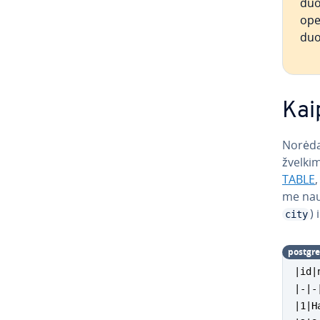
duo
oper
duo
Kai
Norėda
žvel­ki
TABLE
,
me na
) 
city
post­g­re
|id|
|-|-|
|1|H