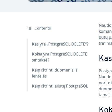
Naudod
Contents
komandą
būtų pa
tri­ni­
Kas yra „Post­g­re­SQL DELETE“?
Kokia yra Post­g­re­SQL DELETE
Kas
sintaksė?
Kaip ištrinti duomenis iš
Post­g
lentelės
Naudo
norite 
Kaip ištrinti eilutę Post­g­re­SQL
duome
ta­mai,
Kok