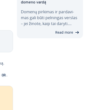
domeno vardą
Domenų pirkimas ir par­da­vi­
mas gali būti pelningas verslas
– jei žinote, kaip tai daryti.…
Read more
mą.
a
.
OR