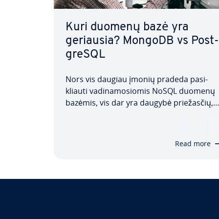
Kuri duomenų bazė yra
geriausia? MongoDB vs Post­
g­re­SQL
Nors vis daugiau įmonių pradeda pa­si­
kliau­ti va­di­na­mo­sio­mis NoSQL duomenų
bazėmis, vis dar yra daugybė prie­žas­čių,
kodėl tra­di­ci­nis re­lia­ci­nis metodas gali bū
geresnis pa­si­rin­ki­mas jums. Ga­liau­siai,
visada priklauso nuo to, kam jį naudojate.
Read more
Šiame MongoDB ir Post­g­re­SQL…