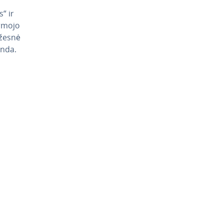
s“ ir
irmojo
ažesnė
anda.