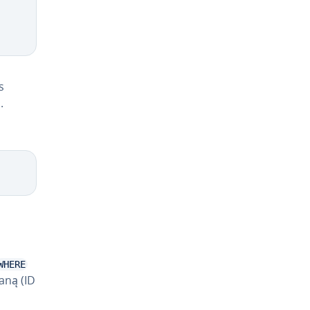
s
.
WHERE
vaną (ID