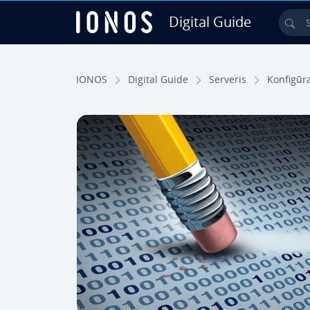
Digital Guide
Sea
Skip to Main Content
IONOS
Digital Guide
Serveris
Kon­fi­gū­ra