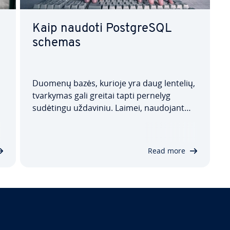
Kaip naudoti Post­g­re­SQL
schemas
Duomenų bazės, kurioje yra daug lentelių,
tvarkymas gali greitai tapti pernelyg
sudėtingu uždaviniu. Laimei, naudojant
ti
Post­g­re­SQL schemas, galite su­gru­puo­ti
su­si­ju­sias lenteles, o tai pa­leng­vi­na
duomenų bazės tvarkymą ir darbą su ja.
Read more
Šiame straips­ny­je pa­aiš­ki­na­ma Post­g­re­
SQL…