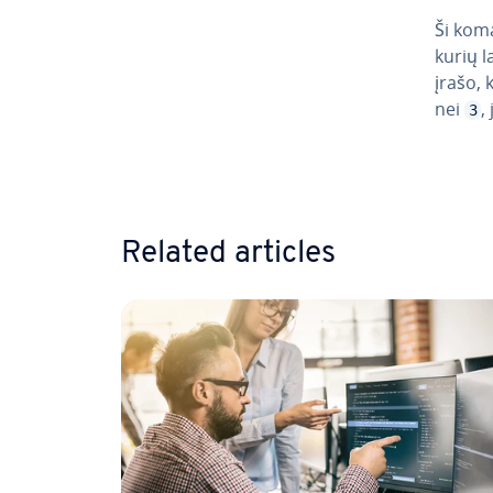
Ši koma
kurių 
įrašo, 
nei
,
3
Go to 
Related articles