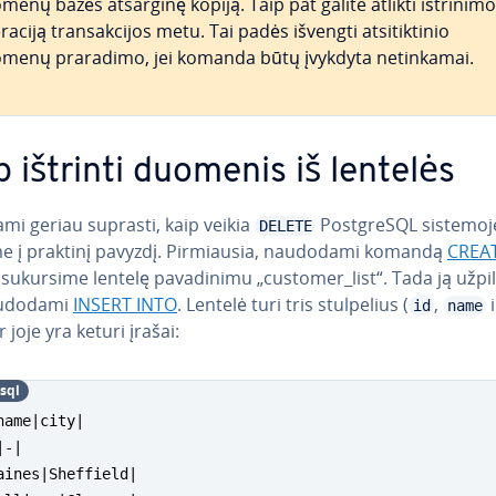
menų bazės atsarginę kopiją. Taip pat galite atlikti ištrinimo
aciją tran­sak­ci­jos metu. Tai padės išvengti at­si­tik­ti­nio
menų praradimo, jei komanda būtų įvykdyta ne­tin­ka­mai.
p ištrinti duomenis iš lentelės
mi geriau suprasti, kaip veikia
Post­g­re­SQL sistemoj
DELETE
­me į praktinį pavyzdį. Pir­miau­sia, naudodami komandą
CREA
 sukursime lentelę pa­va­di­ni­mu „customer_list“. Tada ją už­pil­
udodami
INSERT INTO
. Lentelė turi tris stul­pe­lius (
,
i
id
name
ir joje yra keturi įrašai:
­sql
name|city|

-|

aines|Sheffield|
