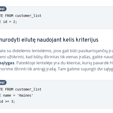
­sql
TE FROM customer_list

E id = 2;
nurodyti eilutę naudojant kelis kri­te­ri­jus
ate su didelėmis len­te­lė­mis, jose gali būti pa­si­kar­to­jan­čių įr
i už­tik­rin­ti, kad būtų ištrintas tik vienas įrašas, galite nau
 sąlygas
. Pa­teik­to­je lentelėje yra du klientai, kurių pavardė 
norime ištrinti tik antrąjį įrašą. Tam galime sujungti dvi sąly
­sql
TE FROM customer_list

E name = 'Haines'

id >= 3;