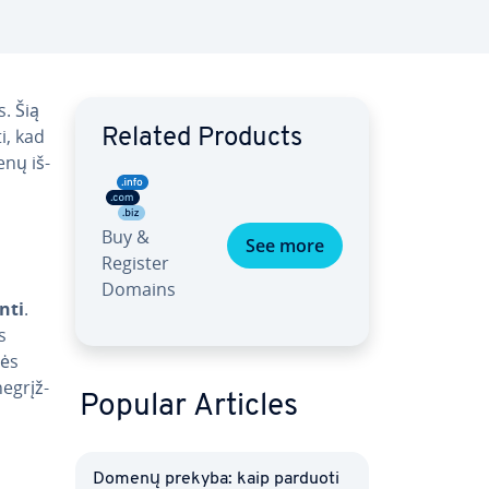
s. Šią
i, kad
Related Products
enų iš­
Buy &
See more
Register
Domains
nti
.
s
lės
e­grįž­
Popular Articles
Domenų prekyba: kaip parduoti