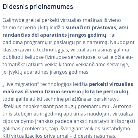
Didesnis pri­ei­na­mu­mas
Galimybė greitai perkelti vir­tu­alias mašinas iš vieno
fizinio serverio į kitą leidžia
sumažinti prastovas, at­si­
ran­dan­čias dėl apa­ra­ti­nės įrangos gedimų
. Tai
padidina programų ir paslaugų pri­ei­na­mu­mą. Naudojant
klas­te­ri­za­vi­mo tech­no­lo­gi­jas, vir­tu­alias mašinas galima
dubliuoti keliuose fi­zi­niuo­se ser­ve­riuo­se, o tai leidžia au­
to­ma­tiš­kai atkurti veiklą kitame vei­kian­čia­me serveryje,
jei įvyktų apa­ra­ti­nės įrangos gedimas.
„Live migration“ tech­no­lo­gi­jos leidžia
perkelti vir­tu­alias
mašinas iš vieno fizinio serverio į kitą be pertraukų
,
todėl galite atlikti techninę priežiūrą ar per­skirs­ty­ti
išteklius ne­pa­ken­kiant paslaugų pri­ei­na­mu­mui. Au­to­ma­
ti­nis ste­bė­ji­mas ir gedimų aptikimas naudojant vir­tu­ali­za­
ci­jos valdymo įrankius padeda anksti nustatyti ir išspręsti
galimas problemas, taip iš­ven­giant veiklos su­stab­dy­mo.
Kiti vir­tu­ali­za­ci­jos pri­va­lu­mai – didesnis našumas,