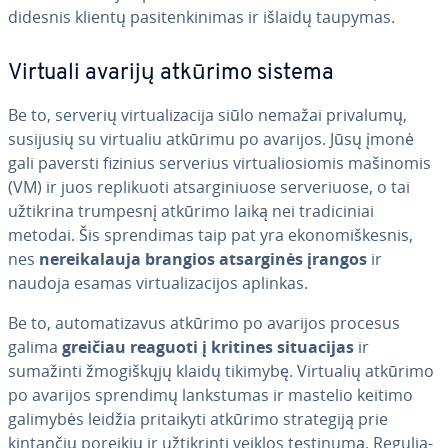
didesnis klientų pa­si­ten­ki­ni­mas ir išlaidų taupymas.
Virtuali avarijų atkūrimo sistema
Be to, serverių vir­tu­ali­za­ci­ja siūlo nemažai privalumų,
susijusių su virtualiu atkūrimu po avarijos. Jūsų įmonė
gali paversti fizinius serverius vir­tu­a­lio­sio­mis mašinomis
(VM) ir juos rep­li­kuo­ti at­sar­gi­niuo­se ser­ve­riuo­se, o tai
užtikrina trumpesnį atkūrimo laiką nei tra­di­ci­niai
metodai. Šis spren­di­mas taip pat yra eko­no­miš­kes­nis,
nes
ne­rei­ka­lau­ja brangios at­sar­gi­nės įrangos
ir
naudoja esamas vir­tu­ali­za­ci­jos aplinkas.
Be to, au­to­ma­ti­za­vus atkūrimo po avarijos procesus
galima
greičiau reaguoti į kritines si­tu­aci­jas
ir
sumažinti žmo­giš­kų­jų klaidų tikimybę. Virtualių atkūrimo
po avarijos sprendimų lanks­tu­mas ir mastelio keitimo
galimybės leidžia pri­tai­ky­ti atkūrimo stra­te­gi­ją prie
kintančių poreikių ir už­tik­rin­ti veiklos tęstinumą. Re­gu­lia­