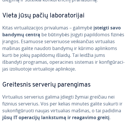
Vieta jūsų pačių la­bo­ra­to­ri­jai
Kitas vir­tu­ali­za­ci­jos pri­va­lu­mas – galimybė
įsteigti savo
bandymų centrą
be būtinybės įsigyti pa­pil­do­mos fizinės
įrangos. Esamuose ser­ve­riuo­se vei­kian­čias vir­tu­alias
mašinas galite naudoti bandymų ir kūrimo aplinkoms
kurti be jokių papildomų išlaidų. Tai leidžia jums
išbandyti programas, ope­ra­ci­nes sistemas ir kon­fi­gū­ra­ci­
jas izo­liuo­to­je vir­tu­a­lio­je aplinkoje.
Grei­tes­nis serverių pa­ren­gi­mas
Vir­tu­alius serverius galima įdiegti žymiai greičiau nei
fizinius serverius. Vos per kelias minutes galite sukurti ir
su­kon­fi­gū­ruo­ti naujas vir­tu­alias mašinas, o tai padidina
jūsų IT operacijų lankstumą ir reagavimo greitį
.