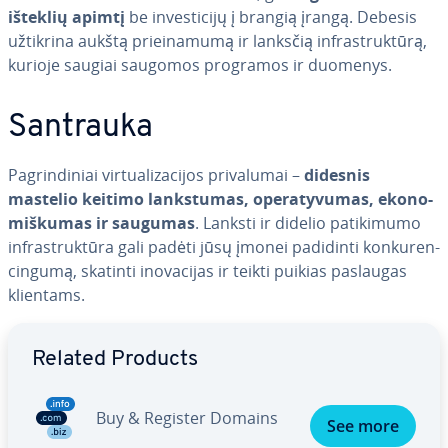
išteklių apimtį
be in­ves­ti­ci­jų į brangią įrangą. Debesis
užtikrina aukštą pri­ei­na­mu­mą ir lanksčią inf­rastruk­tū­rą,
kurioje saugiai saugomos programos ir duomenys.
Santrauka
Pag­rin­di­niai vir­tu­ali­za­ci­jos pri­va­lu­mai –
didesnis
mastelio keitimo lanks­tu­mas, ope­ra­ty­vu­mas, eko­no­
miš­ku­mas ir saugumas
. Lanksti ir didelio pa­ti­ki­mu­mo
inf­rastruk­tū­ra gali padėti jūsų įmonei padidinti kon­ku­ren­
cin­gu­mą, skatinti ino­va­ci­jas ir teikti puikias paslaugas
klientams.
Go to Main Menu
Related Products
Buy & Register Domains
See more