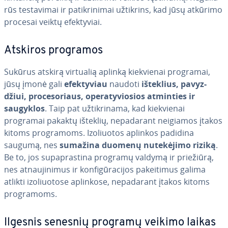
rūs te­sta­vi­mai ir pa­tik­ri­ni­mai užtikrins, kad jūsų atkūrimo
procesai veiktų efek­ty­viai.
Atskiros programos
Sukūrus atskirą virtualią aplinką kiek­vie­nai programai,
jūsų įmonė gali
efek­ty­viau
naudoti
išteklius, pa­vyz­
džiui, pro­ce­so­riaus, ope­ra­ty­vio­sios atminties ir
saugyklos
. Taip pat už­tik­ri­na­ma, kad kiek­vie­nai
programai pakaktų išteklių, ne­pa­da­rant neigiamos įtakos
kitoms prog­ra­moms. Izo­liuo­tos aplinkos padidina
saugumą, nes
sumažina duomenų nu­te­kė­ji­mo riziką
.
Be to, jos su­pa­pras­ti­na programų valdymą ir priežiūrą,
nes at­nau­ji­ni­mus ir kon­fi­gū­ra­ci­jos pa­kei­ti­mus galima
atlikti izo­liuo­to­se aplinkose, ne­pa­da­rant įtakos kitoms
prog­ra­moms.
Ilgesnis senesnių programų veikimo laikas