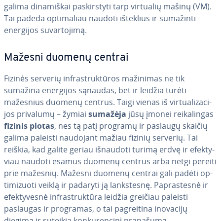
galima di­na­miš­kai pa­skirs­ty­ti tarp virtualių mašinų (VM).
Tai padeda op­ti­ma­liau naudoti išteklius ir sumažinti
energijos su­var­to­ji­mą.
Mažesni duomenų centrai
Fizinės serverių inf­rastruk­tū­ros mažinimas ne tik
sumažina energijos sąnaudas, bet ir leidžia turėti
mažesnius duomenų centrus. Taigi vienas iš vir­tu­ali­za­ci­
jos privalumų – žymiai
sumažėja
jūsų įmonei rei­ka­lin­gas
fizinis plotas
, nes tą patį programų ir paslaugų skaičių
galima paleisti naudojant mažiau fizinių serverių. Tai
reiškia, kad galite geriau išnaudoti turimą erdvę ir efek­ty­
viau naudoti esamus duomenų centrus arba netgi pereiti
prie mažesnių. Mažesni duomenų centrai gali padėti op­
ti­mi­zuo­ti veiklą ir padaryti ją lanks­tes­nę. Pa­pras­tes­nė ir
efek­ty­ves­nė inf­rastruk­tū­ra leidžia greičiau paleisti
paslaugas ir programas, o tai pa­grei­ti­na inovacijų
diegimą ir suteikia kon­ku­ren­ci­nį pranašumą.