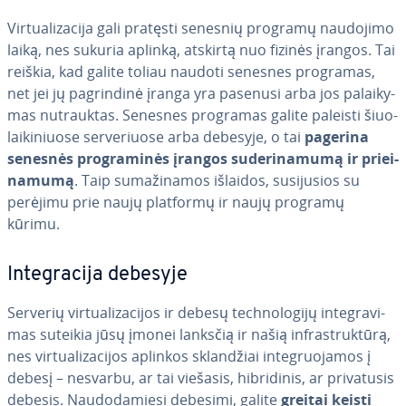
Vir­tu­ali­za­ci­ja gali pratęsti senesnių programų naudojimo
laiką, nes sukuria aplinką, atskirtą nuo fizinės įrangos. Tai
reiškia, kad galite toliau naudoti senesnes programas,
net jei jų pag­rin­di­nė įranga yra pasenusi arba jos pa­lai­ky­
mas nu­trauk­tas. Senesnes programas galite paleisti šiuo­
lai­ki­niuo­se ser­ve­riuo­se arba debesyje, o tai
pagerina
senesnės prog­ra­mi­nės įrangos su­de­ri­na­mu­mą ir pri­ei­
na­mu­mą
. Taip su­ma­ži­na­mos išlaidos, su­si­ju­sios su
perėjimu prie naujų platformų ir naujų programų
kūrimu.
In­te­g­ra­ci­ja debesyje
Serverių vir­tu­ali­za­ci­jos ir debesų tech­no­lo­gi­jų in­te­g­ra­vi­
mas suteikia jūsų įmonei lanksčią ir našią inf­rastruk­tū­rą,
nes vir­tu­ali­za­ci­jos aplinkos sklan­džiai in­te­gruo­ja­mos į
debesį – nesvarbu, ar tai viešasis, hib­ri­di­nis, ar pri­va­tu­sis
debesis. Nau­do­da­mie­si debesimi, galite
greitai keisti