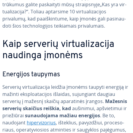
trūkumus galite paskai­ty­ti mūsų straips­ny­je„Kas yra vir­
tu­ali­za­ci­ja?“. Toliau aptarsime 10 vir­tu­ali­za­ci­jos
privalumų, kad pa­aiš­kin­tu­me, kaip įmonės gali pa­si­nau­
do­ti šios tech­no­lo­gi­jos tei­kia­mais pri­va­lu­mais.
Kaip serverių vir­tu­ali­za­ci­ja
naudinga įmonėms
Energijos taupymas
Serverių vir­tu­ali­za­ci­ja leidžia įmonėms taupyti energiją ir
mažinti eks­p­lo­a­ta­ci­jos išlaidas, su­jun­giant daugiau
serverių į mažesnį skaičių apa­ra­ti­nės įrangos.
Mažesnis
serverių skaičius reiškia, kad
aušinimui, ap­švie­ti­mui ir
prie­žiū­rai
su­nau­do­ja­ma mažiau energijos
. Be to,
naudojant
hi­per­vi­zo­rius
, išteklius, pa­vyz­džiui, pro­ce­so­
riaus, ope­ra­ty­vio­sios atminties ir saugyklos pajėgumus,