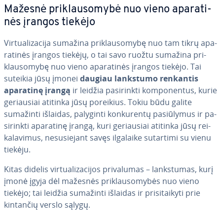
Mažesnė pri­klau­so­my­bė nuo vieno apa­ra­ti­
nės įrangos tiekėjo
Vir­tu­ali­za­ci­ja sumažina pri­klau­so­my­bę nuo tam tikrų apa­
ra­ti­nės įrangos tiekėjų, o tai savo ruožtu sumažina pri­
klau­so­my­bę nuo vieno apa­ra­ti­nės įrangos tiekėjo. Tai
suteikia jūsų įmonei
daugiau lankstumo renkantis
aparatinę įrangą
ir leidžia pa­si­rink­ti kom­po­nen­tus, kurie
ge­riau­siai atitinka jūsų poreikius. Tokiu būdu galite
sumažinti išlaidas, palyginti kon­ku­ren­tų pa­siū­ly­mus ir pa­
si­rink­ti aparatinę įrangą, kuri ge­riau­siai atitinka jūsų rei­
ka­la­vi­mus, ne­su­sie­jant savęs ilgalaike sutartimi su vienu
tiekėju.
Kitas didelis vir­tu­ali­za­ci­jos pri­va­lu­mas – lanks­tu­mas, kurį
įmonė įgyja dėl mažesnės pri­klau­so­my­bės nuo vieno
tiekėjo; tai leidžia sumažinti išlaidas ir pri­si­tai­ky­ti prie
kintančių verslo sąlygų.