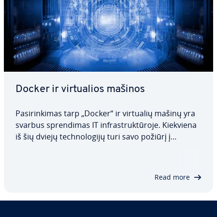
Docker ir vir­tu­a­lios mašinos
Pa­si­rin­ki­mas tarp „Docker“ ir virtualių mašinų yra
svarbus spren­di­mas IT inf­rastruk­tū­ro­je. Kiekviena
iš šių dviejų tech­no­lo­gi­jų turi savo požiūrį į
programų diegimą ir izo­lia­vi­mą, o tai reiškia, kad
jos turi skirtingų privalumų ir trūkumų. Šiame
straips­ny­je pa­aiš­ki­na­me, kas yra…
Read more