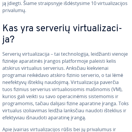
ją įdiegti. Šiame straips­ny­je iš­dės­ty­si­me 10 vir­tu­ali­za­ci­jos
privalumų.
Kas yra serverių vir­tu­ali­za­ci­
ja?
Serverių vir­tu­ali­za­ci­ja – tai tech­no­lo­gi­ja, lei­džian­ti vienoje
fizinėje apa­ra­ti­nės įrangos plat­for­mo­je paleisti kelis
atskirus vir­tu­alius serverius. Anksčiau kiek­vie­nai
programai reikėdavo atskiro fizinio serverio, o tai lėmė
ne­e­fek­ty­vų išteklių naudojimą. Vir­tu­ali­za­ci­ja paverčia
tuos fizinius serverius vir­tu­a­lio­sio­mis mašinomis (VM),
kurios gali veikti su savo ope­ra­ci­nė­mis sis­te­mo­mis ir
prog­ra­mo­mis, tačiau dalijasi fizine aparatine įranga. Toks
virtualus izo­lia­vi­mas leidžia lanksčiau naudoti išteklius ir
efek­ty­viau išnaudoti aparatinę įrangą.
Apie įvairias vir­tu­ali­za­ci­jos rūšis bei jų pri­va­lu­mus ir