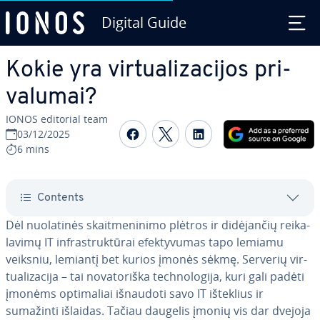
Digital Guide
Skip to Main Content
Kokie yra vir­tu­ali­za­ci­jos pri­
va­lu­mai?
IONOS editorial team
Share on Facebook
Share on Twitter
Share on Linked
03/12/2025
6 mins
Contents
Dėl nuo­la­ti­nės skait­me­ni­ni­mo plėtros ir di­dė­jan­čių rei­ka­
la­vi­mų IT inf­rastruk­tū­rai efek­ty­vu­mas tapo lemiamu
veiksniu, lemiantį bet kurios įmonės sėkmę. Serverių vir­
tu­ali­za­ci­ja – tai no­va­to­riš­ka tech­no­lo­gi­ja, kuri gali padėti
įmonėms op­ti­ma­liai išnaudoti savo IT išteklius ir
sumažinti išlaidas. Tačiau daugelis įmonių vis dar dvejoja