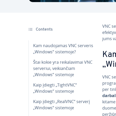
VNC se
Contents
efek­ty­
jums va
Kam nau­do­ja­mas VNC serveris
„Windows“ sistemoje?
Kam
Štai kokie yra rei­ka­la­vi­mai VNC
„Wi
serveriui, vei­kian­čiam
„Windows“ sistemoje
VNC se
prog­ra­
Kaip įdiegti „TightVNC“
per tin
„Windows“ sistemoje
dar­ba­l
Kaip įdiegti „RealVNC“ serverį
kitame 
„Windows“ sistemoje
duomeni
peržiūr