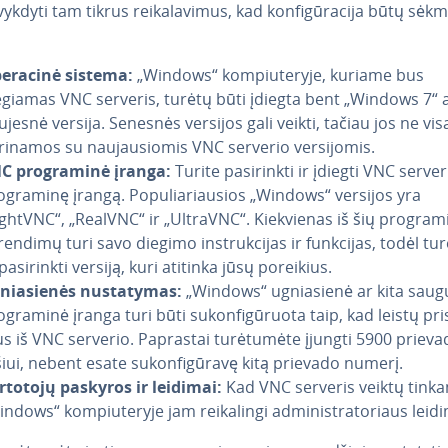
vykdyti tam tikrus rei­ka­la­vi­mus, kad kon­fi­gū­ra­ci­ja būtų sėk
eracinė sistema:
„Windows“ kom­piu­te­ry­je, kuriame bus
egiamas VNC serveris, turėtų būti įdiegta bent „Windows 7“ 
ujesnė versija. Senesnės versijos gali veikti, tačiau jos ne vi
ri­na­mos su nau­jau­sio­mis VNC serverio ver­si­jo­mis.
C prog­ra­mi­nė įranga:
Turite pa­si­rink­ti ir įdiegti VNC server
g­ra­mi­nę įrangą. Po­pu­lia­riau­sios „Windows“ versijos yra
ghtVNC“, „RealVNC“ ir „UltraVNC“. Kiek­vie­nas iš šių prog­ra­mi
endimų turi savo diegimo inst­ruk­ci­jas ir funkcijas, todėl tu­r
pa­si­rink­ti versiją, kuri atitinka jūsų poreikius.
nia­sie­nės nu­sta­ty­mas:
„Windows“ ug­nia­sie­nė ar kita sa
g­ra­mi­nė įranga turi būti su­kon­fi­gū­ruo­ta taip, kad leistų pri­si
s iš VNC serverio. Paprastai tu­rė­tu­mė­te įjungti 5900 priev
iui, nebent esate su­kon­fi­gū­ra­vę kitą prievado numerį.
rtotojų paskyros ir leidimai:
Kad VNC serveris veiktų tinka
ndows“ kom­piu­te­ry­je jam rei­ka­lin­gi ad­mi­nist­ra­to­riaus leid