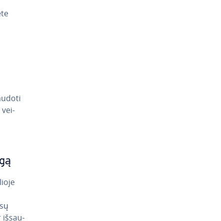
­te
audoti
vei­
ngą
io­je
ūsų
 iš­sau­