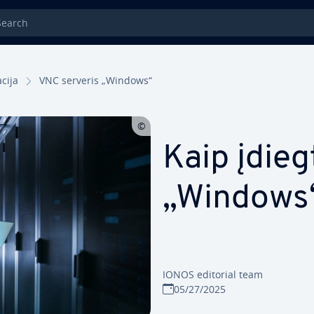
rch
­ci­ja
VNC serveris „Windows“
Kaip įdieg
„Windows“
IONOS editorial team
05/27/2025