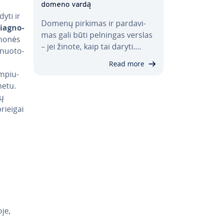
domeno vardą
dyti ir
Domenų pirkimas ir par­da­vi­
ia­g­no­
mas gali būti pelningas verslas
Įmonės
– jei žinote, kaip tai daryti.…
 nuo­to­
Read more
m­piu­
metu.
tų
rieigai
je,