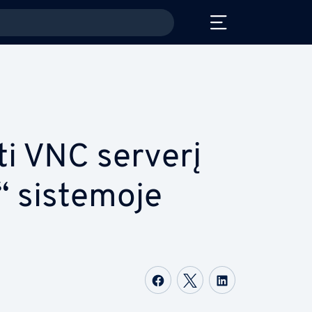
ti VNC serverį
 sistemoje
Share on Facebook
Share on Twitter
Share on Li