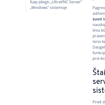
Kaip įdiegti „UltraVNC Server“
„Windows“ sistemoje
Pag­rin
ad­mi­n
zuo­ti 
naudoja
li­niu 
praverč
te­rio 
Daugel
funkcij
prie ko
Štai
ser
sis
Prieš 