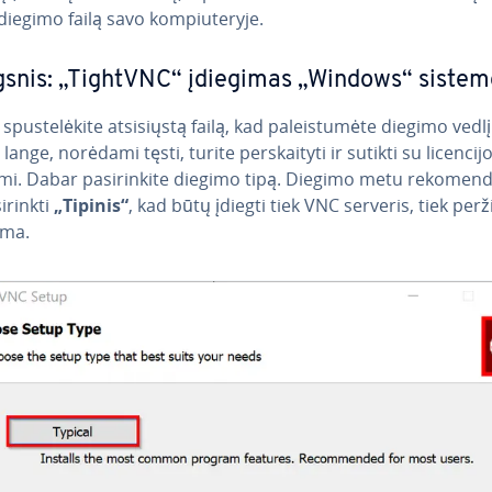
 diegimo failą savo kom­piu­te­ry­je.
gsnis: „TightVNC“ įdiegimas „Windows“ sistem
pus­te­lė­ki­te at­si­siųs­tą failą, kad pa­leis­tu­mė­te diegimo vedlį
ange, norėdami tęsti, turite per­skai­ty­ti ir sutikti su li­cen­ci­j
mi. Dabar pa­si­rin­ki­te diegimo tipą. Diegimo metu re­ko­men­d
­rink­ti
„Tipinis“
, kad būtų įdiegti tiek VNC serveris, tiek per
ama.