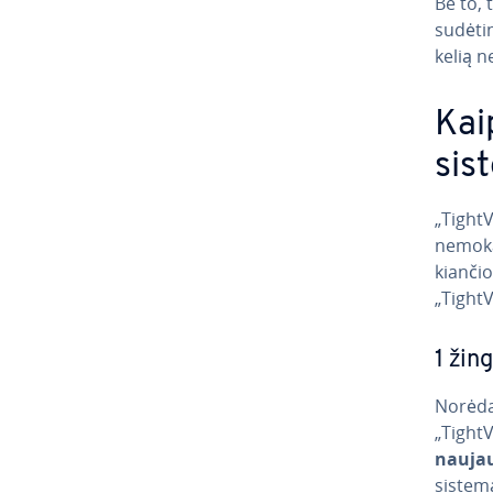
Be to, 
sudėtin
kelią ne
Kai
sis
„TightV
nemoka
kian­čio
„Tight
1 žing
Norėdami
„TightVN
nauja
sistemą 