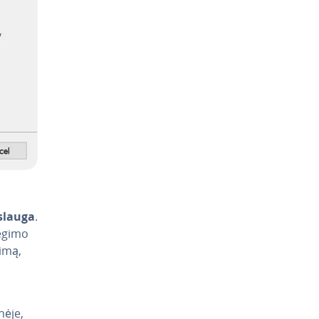
slauga
.
iegimo
gimą,
nė­je,