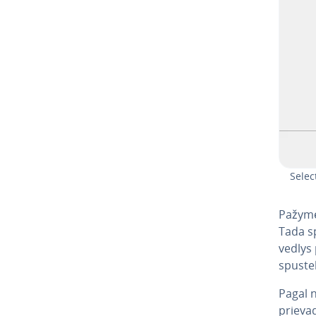
Selec
Pa­žy­m
Tada spu
vedlys 
spus­te­
Pagal n
prievadą