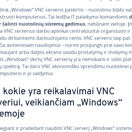
­di­nė „Windows“ VNC serverio paskirtis – nuo­to­li­niu būdu val
ist­ruo­ti kom­piu­te­rius. Tai leidžia IT palaikymo komandoms
d
ir šalinti nuo­to­li­nių sistemų gedimus
, nebūnant vietoje. 
 VNC serverius darbo aplinkai cent­ra­li­zuo­tai or­ga­ni­zuo­ti ir
būdu dir­ban­tiems dar­buo­to­jams remti. VNC serveris taip pat
ia as­me­ni­niam nau­do­ji­mui – norint pri­si­jung­ti prie savo ko
ke­liau­jant arba dalytis ekrano vaizdu pri­sta­ty­mų ir mokymų 
is „Windows“ skirtų VNC serverių yra nemokami ir siūlo pla
ų spektrą. Tai daro VNC eko­no­miš­ku sprendimu nuo­to­li­nei p
m­piu­te­rio ir jo valdymui.
 kokie yra rei­ka­la­vi­mai VNC
veriui, vei­kian­čiam „Windows“
temoje
diegiant ir pradedant naudoti VNC serverį „Windows“ sistemo