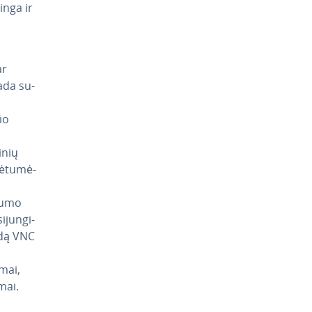
minga ir
ar
sada su­
io
­nių
ė­tu­mė­
ugumo
­jun­gi­
adą VNC
mai,
imai.