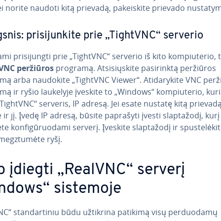
ei norite naudoti kitą prievadą, pa­kei­s­ki­te prievado nu­sta­ty­
snis: pri­si­jun­ki­te prie „TightVNC“ serverio
i pri­si­jung­ti prie „TightVNC“ serverio iš kito kom­piu­te­rio, 
VNC peržiūros
programą. At­si­sių­s­ki­te pa­si­rink­tą peržiūros
ą arba naudokite „TightVNC Viewer“. Ati­da­ry­ki­te VNC perž
ą ir ryšio laukelyje įveskite to „Windows“ kom­piu­te­rio, ku
„TightVNC“ serveris, IP adresą. Jei esate nustatę kitą prievadą
 ir jį. Įvedę IP adresą, būsite paprašyti įvesti slap­ta­žo­dį, kurį
 kon­fi­gū­ruo­da­mi serverį. Įveskite slap­ta­žo­dį ir spus­te­lė­ki­
megz­tu­mė­te ryšį.
p įdiegti „RealVNC“ serverį
ndows“ sistemoje
C“ stan­dar­ti­niu būdu užtikrina patikimą visų per­duo­da­mų