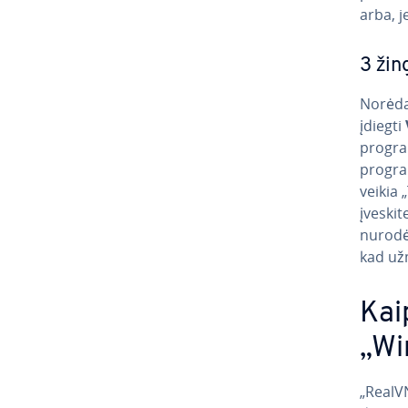
arba, j
3 žing
Norėdam
įdiegti
program
program
veikia 
įveskite
nurodėte
kad už­
Kai
„Wi
„RealVN