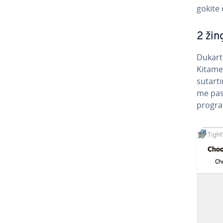
go­ki­te
2 žin
Dukart s
Kitame l
sutarti
me pa­si
progr