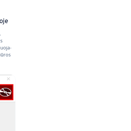
oje
.
os
uo­ja­
žiūros