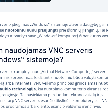
rverio įdiegimas „Windows“ sistemoje atveria daugybę gali
viai
nuo­to­li­niu būdu pri­si­jung­ti
prie išorinių įrenginių. Tai l
ldyti ir tvarkyti savo „Windows“ kom­piu­te­rį iš bet kurios vie
 nau­do­ja­mas VNC serveris
ndows“ sistemoje?
rveris (trumpinys nuo „Virtual Network Computing“ serverio)
mi­nis spren­di­mas, lei­džian­tis nuo­to­li­niu būdu valdyti kom­piu
klą arba internetą. VNC veikimo principas grin­džia­mas
nuo­to
au­kio tech­no­lo­gi­ja
, kai nuo­to­li­nio kom­piu­te­rio ekranas 
įren­gi­ny­je. Tai pa­sie­kia­ma per­duo­dant ekrano vaizdą ir įves
s tarp VNC serverio, esančio tiks­li­nė­je kom­piu­te­ry­je, ir V
os programos arba kliento, esančio valdymo įren­gi­ny­je.