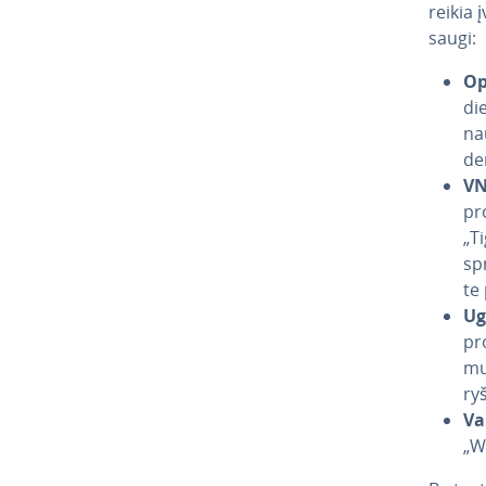
reikia į
saugi:
Op
di
na
de­
VN
pro
„Ti
spr
te 
Ug­
pro
mu
ryš
Va
„Wi