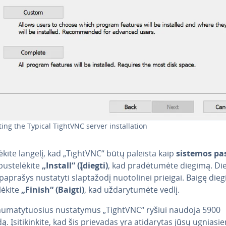
ting the Typical TightVNC server instal­la­tion
ė­ki­te langelį, kad „TightVNC“ būtų paleista kaip
sistemos pa
s­te­lė­ki­te
„Install“ (Įdiegti)
, kad pra­dė­tu­mė­te diegimą. D
paprašys nustatyti slap­ta­žo­dį nuo­to­li­nei prieigai. Baigę die
lė­ki­te
„Finish“ (Baigti)
, kad už­da­ry­tu­mė­te vedlį.
u­ma­ty­tuo­sius nu­sta­ty­mus „TightVNC“ ryšiui naudoja 5900
. Įsi­ti­kin­ki­te, kad šis prievadas yra ati­da­ry­tas jūsų ug­nia­sie­