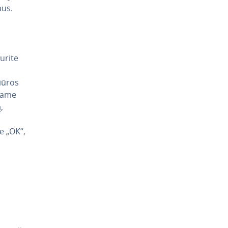
mus.
turite
iūros
riame
,
te „OK“,