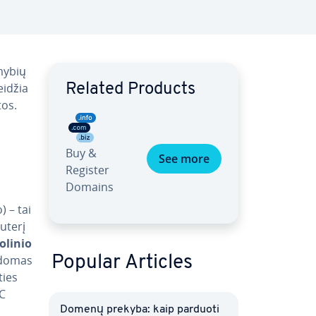
mybių
eidžia
Related Products
tos.
Buy &
See more
Register
Domains
 – tai
­te­rį
­li­nio
rodomas
Popular Articles
ties
NC
Domenų prekyba: kaip parduoti