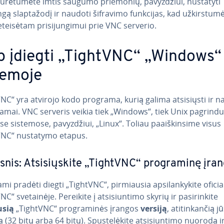
tu­rė­tu­mė­te imtis saugumo priemonių, pa­vyz­džiui, nustatyti
gą slap­ta­žo­dį ir naudoti šifravimo funkcijas, kad už­kirs­tu­mė
­tei­sė­tam pri­si­jun­gi­mui prie VNC serverio.
p įdiegti „TightVNC“ „Windows“
temoje
NC“ yra atvirojo kodo programa, kurią galima at­si­siųs­ti ir n
mai. VNC serveris veikia tiek „Windows“, tiek Unix pagrindu 
­se sistemose, pa­vyz­džiui, „Linux“. Toliau pa­aiš­kin­si­me visus
VNC“ nustatymo etapus.
snis: At­si­sių­s­ki­te „TightVNC“ prog­ra­mi­nę įra
 pradėti diegti „TightVNC“, pir­miau­sia ap­si­lan­ky­ki­te ofi­cia­l
C“ sve­tai­nė­je. Pereikite į at­si­siun­ti­mo skyrių ir pa­si­rin­ki­te
usią
„TightVNC“ prog­ra­mi­nės įrangos
versiją
, ati­tin­kan­čią j
(32 bitų arba 64 bitų). Spus­te­lė­ki­te at­si­siun­ti­mo nuorodą ir