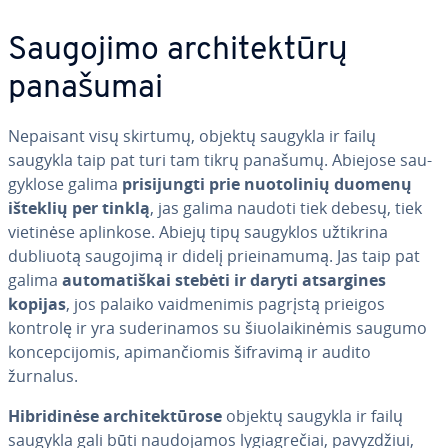
Saugojimo ar­chi­tek­tū­rų
panašumai
Nepaisant visų skirtumų, objektų saugykla ir failų
saugykla taip pat turi tam tikrų panašumų. Abiejose sau­
gyk­lo­se galima
pri­si­jung­ti prie nuo­to­li­nių duomenų
išteklių per tinklą
, jas galima naudoti tiek debesų, tiek
vietinėse aplinkose. Abiejų tipų saugyklos užtikrina
dubliuotą saugojimą ir didelį pri­ei­na­mu­mą. Jas taip pat
galima
au­to­ma­tiš­kai stebėti ir daryti at­sar­gi­nes
kopijas
, jos palaiko vaid­me­ni­mis pagrįstą prieigos
kontrolę ir yra su­de­ri­na­mos su šiuo­lai­ki­nė­mis saugumo
kon­cep­ci­jo­mis, ap­iman­čio­mis šifravimą ir audito
žurnalus.
Hib­ri­di­nė­se ar­chi­tek­tū­ro­se
objektų saugykla ir failų
saugykla gali būti nau­do­ja­mos ly­gia­gre­čiai, pa­vyz­džiui,