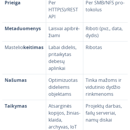
Prieiga
Per
Per SMB/NFS pro­
HTTP(S)/REST
to­ko­lus
API
Me­ta­duo­me­nys
Laisvai api­brė­
Riboti (pvz., data,
žia­mi
dydis)
Mastelio
keitimas
Labai didelis,
Ribotas
pri­tai­ky­tas
debesų
aplinkai
Našumas
Op­ti­mi­zuo­tas
Tinka mažoms ir
dideliems
vidutinio dydžio
objektams
rink­me­noms
Taikymas
At­sar­gi­nės
Projektų darbas,
kopijos, ži­nias­
failų serveriai,
klai­da,
namų diskai
archyvas, IoT