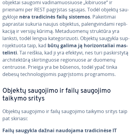
objektai saugomi va­di­na­muo­siuo­se „kibiruose“ ir
prieinami per REST pagrįstas sąsajas. Todėl objektų sau­
gyk­lo­je
nėra tra­di­ci­nės failų sistemos
. Pa­kei­ti­mai
paprastai sukuria naujus objektus, pa­leng­vin­da­mi rep­li­
ka­ci­ją ir versijų kūrimą. Me­ta­duo­me­nų struktūra yra
lanksti, todėl lengva ka­te­go­ri­zuo­ti. Objektų saugykla su­p­
ro­jek­tuo­ta taip, kad
būtų galima ją ho­ri­zon­ta­liai mas­
te­lin­ti
. Tai reiškia, kad ji yra efektyvi, nes turi pa­skirs­ty­tą
ar­chi­tek­tū­rą skir­tin­guo­se re­gio­nuo­se ar duomenų
centruose. Prieiga yra be būsenos, todėl ypač tinka
debesų tech­no­lo­gi­jo­mis pa­grįs­toms prog­ra­moms.
Objektų saugojimo ir failų saugojimo
taikymo sritys
Objektų saugojimo ir failų saugojimo taikymo sritys taip
pat skiriasi:
Failų saugykla dažnai naudojama tra­di­ci­nė­se IT