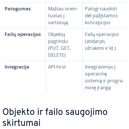
Patogumas
Mažiau ori­en­
Patogi naudoti
tuo­tas į
dėl pa­žįs­ta­mos
vartotoją
kon­cep­ci­jos
Failų ope­ra­ci­jos
Objektų
Failų ope­ra­ci­jos
pagrindu
(atidaryti,
(PUT, GET,
užrakinti ir kt.)
DELETE)
In­te­g­ra­ci­ja
API-First
In­te­g­ra­vi­mas į
operacinę
sistemą ir prog­ra­
mi­nę įrangą
Objekto ir failo saugojimo
skirtumai