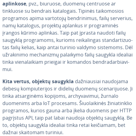
aplinkose
, pvz., biuruose, duomenų centruose ar
tinkluose su bendrais ka­ta­lo­gais. Tipinės tai­ko­mo­sios
programos apima vartotojų bend­ri­ni­mus, failų serverius,
namų katalogus, projektų aplankus ir prog­ra­mi­nės
įrangos kūrimo aplinkas. Taip pat įprasta naudoti failų
saugyklą prog­ra­moms, kurioms rei­ka­lin­gas stan­dar­ti­zuo­
tas failų kelias, kaip antai turinio valdymo sistemoms. Dėl
už­ra­ki­ni­mo me­cha­niz­mų palaikymo failų saugykla idealiai
tinka vie­na­lai­kiam prieigai ir komandos bend­ra­dar­bia­vi­
mui.
Kita vertus, objektų saugykla
daž­niau­siai naudojama
debesų kom­piu­te­ri­jos ir didelių duomenų sce­na­ri­juo­se. Ji
tinka at­sar­gi­nėms kopijoms, ar­chy­va­vi­mui, žurnalo
duomenims arba IoT procesams. Šiuo­lai­ki­nės ži­nia­tink­lio
programos, kurios gauna arba įkelia duomenis per HTTP
pagrįstus API, taip pat labai naudoja objektų saugyklą. Be
to, objektų saugykla idealiai tinka retai keičiamam, bet
dažnai skaitomam turiniui.