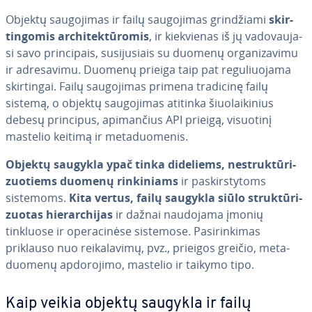
Objektų sau­go­ji­mas ir failų sau­go­ji­mas grin­džia­mi
skir­
tin­go­mis ar­chi­tek­tū­ro­mis
, ir kiek­vie­nas iš jų va­do­vau­ja­
si savo prin­ci­pais, su­si­ju­siais su duomenų or­ga­ni­za­vi­mu
ir ad­re­sa­vi­mu. Duomenų prieiga taip pat re­gu­liuo­ja­ma
skir­tin­gai. Failų sau­go­ji­mas primena tradicinę failų
sistemą, o objektų sau­go­ji­mas atitinka šiuo­lai­ki­nius
debesų principus, ap­iman­čius API prieigą, visuotinį
mastelio keitimą ir me­ta­duo­me­nis.
Objektų saugykla ypač tinka dideliems, ne­struk­tū­ri­
zuo­tiems duomenų rin­ki­niams
ir pa­skirs­ty­toms
sistemoms.
Kita vertus, failų saugykla siūlo struk­tū­ri­
zuo­tas hie­rar­chi­jas
ir dažnai naudojama įmonių
tinkluose ir ope­ra­ci­nė­se sistemose. Pa­si­rin­ki­mas
priklauso nuo rei­ka­la­vi­mų, pvz., prieigos greičio, me­ta­
duo­me­nų ap­do­ro­ji­mo, mastelio ir taikymo tipo.
Kaip veikia objektų saugykla ir failų