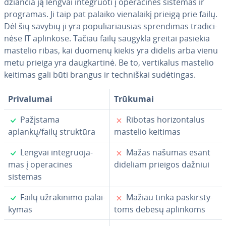
džian­čia ją lengvai in­te­gruo­ti į ope­ra­ci­nes sistemas ir
programas. Ji taip pat palaiko vie­na­lai­kį prieigą prie failų.
Dėl šių savybių ji yra po­pu­lia­riau­sias spren­di­mas tra­di­ci­
nė­se IT aplinkose. Tačiau failų saugykla greitai pasiekia
mastelio ribas, kai duomenų kiekis yra didelis arba vienu
metu prieiga yra daug­kar­ti­nė. Be to, ver­ti­ka­lus mastelio
keitimas gali būti brangus ir tech­niš­kai su­dė­tin­gas.
Pri­va­lu­mai
Trūkumai
✓
✗
Pažįstama
Ribotas ho­ri­zon­ta­lus
aplankų/failų struktūra
mastelio keitimas
✓
✗
Lengvai in­te­gruo­ja­
Mažas našumas esant
mas į ope­ra­ci­nes
dideliam prieigos dažniui
sistemas
✓
✗
Failų už­ra­ki­ni­mo pa­lai­
Mažiau tinka pa­skirs­ty­
ky­mas
toms debesų aplinkoms