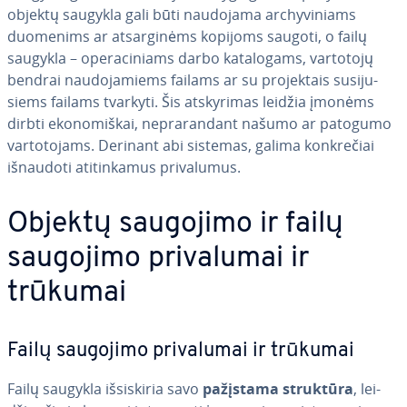
objektų saugykla gali būti naudojama ar­chy­vi­niams
duomenims ar at­sar­gi­nėms kopijoms saugoti, o failų
saugykla – ope­ra­ci­niams darbo ka­ta­lo­gams, vartotojų
bendrai nau­do­ja­miems failams ar su pro­jek­tais su­si­ju­
siems failams tvarkyti. Šis at­sky­ri­mas leidžia įmonėms
dirbti eko­no­miš­kai, ne­pra­ran­dant našumo ar patogumo
var­to­to­jams. Derinant abi sistemas, galima konk­re­čiai
išnaudoti ati­tin­ka­mus pri­va­lu­mus.
Objektų saugojimo ir failų
saugojimo pri­va­lu­mai ir
trūkumai
Failų saugojimo pri­va­lu­mai ir trūkumai
Failų saugykla iš­si­ski­ria savo
pažįstama struktūra
, lei­