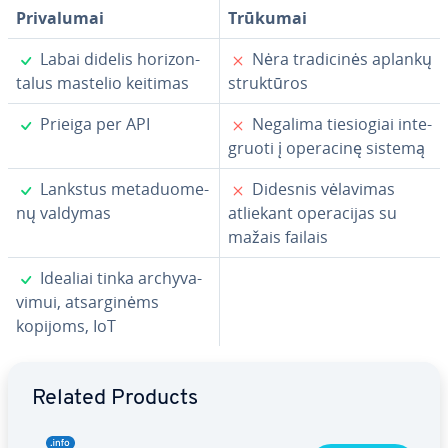
Pri­va­lu­mai
Trūkumai
✓
✗
Labai didelis ho­ri­zon­
Nėra tra­di­ci­nės aplankų
ta­lus mastelio keitimas
struk­tū­ros
✓
✗
Prieiga per API
Negalima tie­sio­giai in­te­
gruo­ti į operacinę sistemą
✓
✗
Lankstus me­ta­duo­me­
Didesnis vėlavimas
nų valdymas
atliekant ope­ra­ci­jas su
mažais failais
✓
Idealiai tinka ar­chy­va­
vi­mui, at­sar­gi­nėms
kopijoms, IoT
Go to Main Menu
Related Products