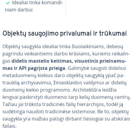
✓
Idealiai tinka ko­man­di­
niam darbui
Objektų saugojimo pri­va­lu­mai ir trūkumai
Objektų saugykla idealiai tinka šiuo­lai­ki­niams, debesų
pagrindu vei­kian­tiems darbo krūviams, kuriems rei­ka­lin­
gas
didelis mastelio keitimas, vi­suo­ti­nis pri­ei­na­mu­
mas ir API pagrįsta prieiga
. Galimybė saugoti didelius
me­ta­duo­me­nų kiekius daro objektų saugyklą ypač pa­
trauk­lią ar­chy­va­vi­mui, ži­nias­klai­dos valdymui ar didelių
duomenų kiekio prog­ra­moms. Ar­chi­tek­tū­ra leidžia
lengvai pa­skirs­ty­ti duomenis tarp kelių duomenų centrų.
Tačiau jai trūksta tra­di­ci­nės failų hie­rar­chi­jos, todėl ją
sudėtinga naudoti tra­di­ci­nė­se sistemose. Be to, objektų
saugykla yra mažiau patogi dirbant tie­sio­giai su atskirais
failais.