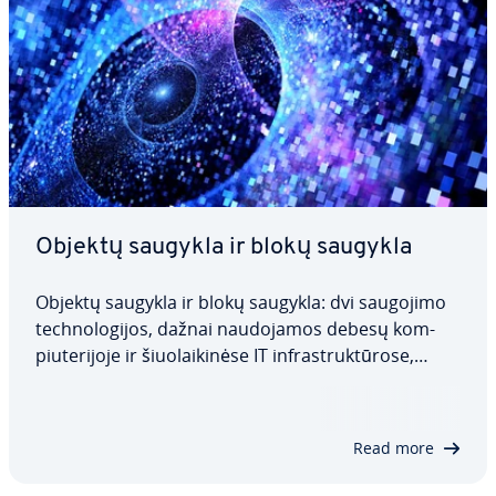
Objektų saugykla ir blokų saugykla
Objektų saugykla ir blokų saugykla: dvi saugojimo
tech­no­lo­gi­jos, dažnai nau­do­ja­mos debesų kom­
piu­te­ri­jo­je ir šiuo­lai­ki­nė­se IT inf­rastruk­tū­ro­se,
tačiau skirtos visiškai skir­tin­giems tikslams. Šiame
straips­ny­je su­ži­no­si­te apie jų ar­chi­tek­tū­rą, kaip jos
skiriasi viena nuo kitos ir…
Read more