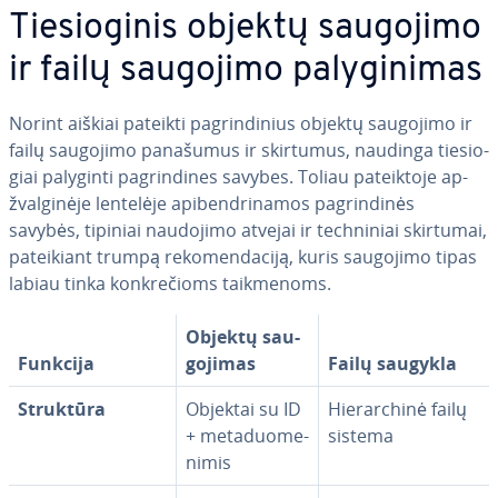
Tie­sio­gi­nis objektų saugojimo
ir failų saugojimo pa­ly­gi­ni­mas
Norint aiškiai pateikti pag­rin­di­nius objektų saugojimo ir
failų saugojimo panašumus ir skirtumus, naudinga tie­sio­
giai palyginti pag­rin­di­nes savybes. Toliau pa­teik­to­je ap­
žval­gi­nė­je lentelėje api­bend­ri­na­mos pag­rin­di­nės
savybės, tipiniai naudojimo atvejai ir tech­ni­niai skirtumai,
pa­tei­kiant trumpą re­ko­men­da­ci­ją, kuris saugojimo tipas
labiau tinka konk­re­čioms taik­me­noms.
Objektų sau­
Funkcija
go­ji­mas
Failų saugykla
Struktūra
Objektai su ID
Hie­rar­chi­nė failų
+ me­ta­duo­me­
sistema
ni­mis