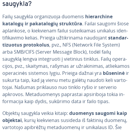
saugykla?
Failų saugykla or­ga­ni­zuo­ja duomenis
hie­rar­chi­ne
katalogų ir pa­ka­ta­lo­gių struktūra
. Failai saugomi šiose
aplankose, o kiek­vie­nam failui su­tei­kia­mas unikalus iden­
ti­fi­ka­vi­mo kelias. Prieiga už­tik­ri­na­ma naudojant
stan­dar­
ti­zuo­tus pro­to­ko­lus
, pvz., NFS (Network File System)
arba SMB/CIFS (Server Message Block), todėl failų
saugyklą lengva in­te­gruo­ti į vietinius tinklus. Failų ope­ra­
ci­jos, pvz., skaitymas, rašymas ar už­ra­ki­ni­mas, at­lie­ka­mos
ope­ra­ci­nės sistemos lygiu. Prieiga dažnai yra
būseninė
ir
sukurta taip, kad ją vienu metu galėtų naudoti keli var­to­
to­jai. Našumas priklauso nuo tinklo ryšio ir serverio
apkrovos. Me­ta­duo­me­nys paprastai ap­si­ri­bo­ja tokia in­
for­ma­ci­ja kaip dydis, sukūrimo data ir failo tipas.
Objektų saugykla veikia kitaip:
duomenys saugomi kaip
objektai
, kurių kiek­vie­nas susideda iš faktinių duomenų,
vartotojo apibrėžtų me­ta­duo­me­nų ir unikalaus ID. Šie