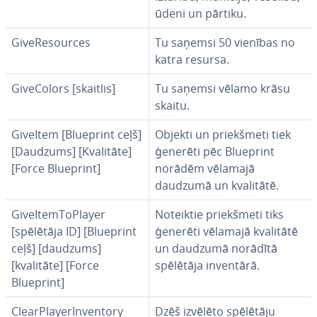
ūdeni un pārtiku.
Gi­ve­Re­sources
Tu saņemsi 50 vienības no
katra resursa.
Gi­ve­Co­lors [skaitlis]
Tu saņemsi vēlamo krāsu
skaitu.
GiveItem [Blueprint ceļš]
Objekti un priekš­me­ti tiek
[Daudzums] [Kvalitāte]
ģenerēti pēc Blueprint
[Force Blueprint]
norādēm vēlamajā
daudzumā un kvalitātē.
Gi­veI­tem­ToP­layer
Noteiktie priekš­me­ti tiks
[spēlētāja ID] [Blueprint
ģenerēti vēlamajā kvalitātē
ceļš] [daudzums]
un daudzumā norādītā
[kvalitāte] [Force
spēlētāja inventārā.
Blueprint]
ClearPlaye­rIn­ven­tory
Dzēš izvēlēto spēlētāju