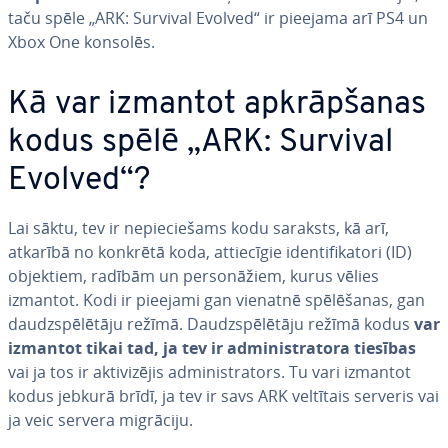
taču spēle „ARK: Survival Evolved“ ir pieejama arī PS4 un
Xbox One konsolēs.
Kā var izmantot ap­krāp­ša­nas
kodus spēlē „ARK: Survival
Evolved“?
Lai sāktu, tev ir ne­pie­cie­šams kodu saraksts, kā arī,
atkarībā no konkrētā koda, at­tie­cī­gie iden­ti­fi­ka­to­ri (ID)
objektiem, radībām un per­so­nā­žiem, kurus vēlies
izmantot. Kodi ir pieejami gan vienatnē spē­lē­ša­nas, gan
daudzspē­lē­tā­ju režīmā. Daudzspē­lē­tā­ju režīmā kodus
var
izmantot tikai tad, ja tev ir ad­mi­nis­tra­to­ra tiesības
vai ja tos ir ak­ti­vi­zē­jis ad­mi­nis­tra­tors. Tu vari izmantot
kodus jebkurā brīdī, ja tev ir savs ARK veltītais serveris vai
ja veic servera migrāciju.