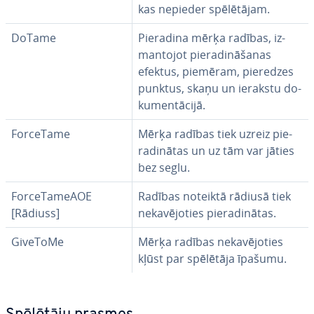
kas nepieder spē­lē­tā­jam.
DoTame
Pieradina mērķa radības, iz­
man­to­jot pie­ra­di­nā­ša­nas
efektus, piemēram, pieredzes
punktus, skaņu un ierakstu do­
ku­men­tā­ci­jā.
ForceTame
Mērķa radības tiek uzreiz pie­
ra­di­nā­tas un uz tām var jāties
bez seglu.
For­ce­Ta­meAOE
Radības noteiktā rādiusā tiek
[Rādiuss]
ne­ka­vē­jo­ties pie­ra­di­nā­tas.
GiveToMe
Mērķa radības ne­ka­vē­jo­ties
kļūst par spēlētāja īpašumu.