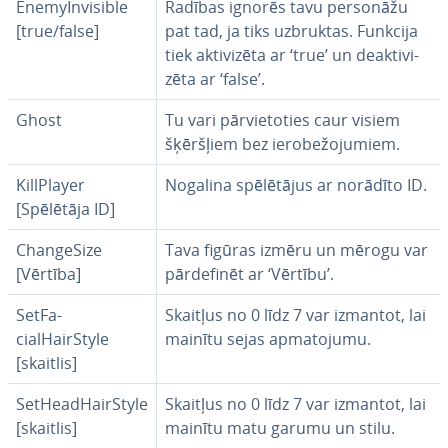
EnemyInvi­sible
Radības ignorēs tavu personāžu
[true/false]
pat tad, ja tiks uzbruktas. Funkcija
tiek ak­ti­vi­zē­ta ar ‘true’ un deak­ti­vi­
zē­ta ar ‘false’.
Ghost
Tu vari pār­vie­to­ties caur visiem
šķēršļiem bez ie­ro­be­žo­ju­miem.
KillPlayer
Nogalina spē­lē­tā­jus ar norādīto ID.
[Spēlētāja ID]
Chan­ge­Si­ze
Tava figūras izmēru un mērogu var
[Vērtība]
pār­de­fi­nēt ar ‘Vērtību’.
SetFa­
Skaitļus no 0 līdz 7 var izmantot, lai
cialHairStyle
mainītu sejas ap­ma­to­ju­mu.
[skaitlis]
SetHeadHairStyle
Skaitļus no 0 līdz 7 var izmantot, lai
[skaitlis]
mainītu matu garumu un stilu.