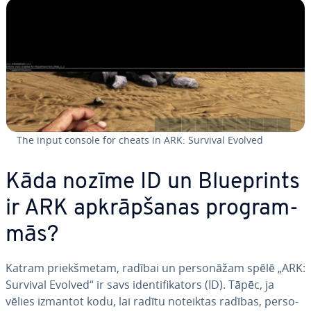
The input console for cheats in ARK: Survival Evolved
Kāda nozīme ID un Bluep­rints
ir ARK ap­krāp­ša­nas prog­ram­
mās?
Katram priekš­me­tam, radībai un per­so­nā­žam spēlē „ARK:
Survival Evolved“ ir savs iden­ti­fi­ka­tors (ID). Tāpēc, ja
vēlies izmantot kodu, lai radītu noteiktas radības, per­so­