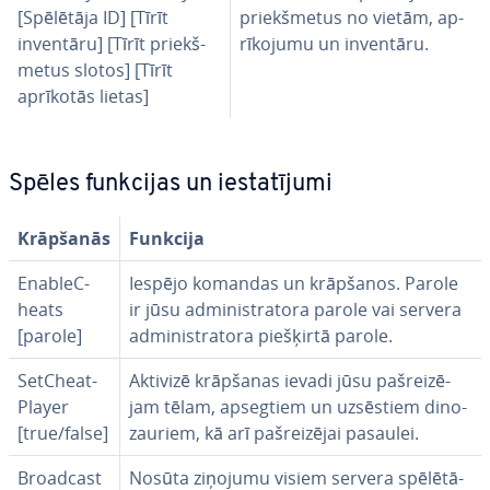
[Spēlētāja ID] [Tīrīt
priekš­me­tus no vietām, ap­
inventāru] [Tīrīt priekš­
rī­ko­ju­mu un inventāru.
me­tus slotos] [Tīrīt
aprīkotās lietas]
Spēles funkcijas un ie­sta­tī­ju­mi
Krāpšanās
Funkcija
Enab­leC­
Iespējo komandas un krāpšanos. Parole
heats
ir jūsu ad­mi­nis­tra­to­ra parole vai servera
[parole]
ad­mi­nis­tra­to­ra piešķirtā parole.
SetCheat­
Aktivizē krāpšanas ievadi jūsu pa­šrei­zē­
Player
jam tēlam, apsegtiem un uzsēstiem di­no­
[true/false]
zau­riem, kā arī pa­šrei­zē­jai pasaulei.
Broadcast
Nosūta ziņojumu visiem servera spē­lē­tā­