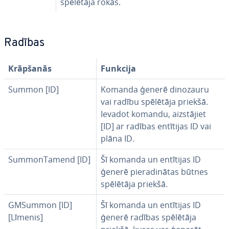
spēlētāja rokās.
Radības
Krāpšanās
Funkcija
Summon [ID]
Komanda ģenerē dinozauru
vai radību spēlētāja priekšā.
Ievadot komandu, aiz­stā­jiet
[ID] ar radības entītijas ID vai
plāna ID.
Summon­Ta­mend [ID]
Šī komanda un entītijas ID
ģenerē pie­ra­di­nā­tas būtnes
spēlētāja priekšā.
GMSummon [ID]
Šī komanda un entītijas ID
[Līmenis]
ģenerē radības spēlētāja