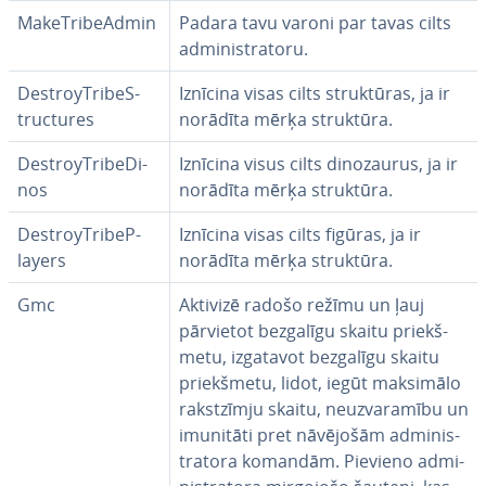
Ma­keT­ri­beAd­min
Padara tavu varoni par tavas cilts
ad­mi­nis­tra­to­ru.
Des­troyTri­beS­
Iznīcina visas cilts struk­tū­ras, ja ir
tructu­res
norādīta mērķa struktūra.
Des­troyTri­be­Di­
Iznīcina visus cilts di­no­zau­rus, ja ir
nos
norādīta mērķa struktūra.
Des­troyTri­beP­
Iznīcina visas cilts figūras, ja ir
layers
norādīta mērķa struktūra.
Gmc
Aktivizē radošo režīmu un ļauj
pārvietot bezgalīgu skaitu priekš­
me­tu, izgatavot bezgalīgu skaitu
priekš­me­tu, lidot, iegūt maksimālo
rakstzīm­ju skaitu, ne­uz­va­ra­mī­bu un
imunitāti pret nāvējošām ad­mi­nis­
tra­to­ra komandām. Pievieno ad­mi­