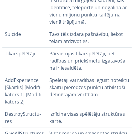
nis­tra­to­ra mirgojošo šauteni, kas
iden­ti­fi­cē, teleportē un nogalina ar
vienu miljonu punktu kaitējuma
vienā trāpījumā.
Suicide
Tavs tēls izdara pašnāvību, liekot
tēlam at­dzī­vo­ties.
Tikai spēlētāji
Pār­vie­to­jas tikai spēlētāji, bet
radības un priekš­me­tu iz­ga­ta­vo­ša­
na ir iesaldēta.
AddExpe­rien­ce
Spēlētāji vai radības iegūst noteiktu
[Skaitlis] [Mo­di­fi­
skaitu pieredzes punktu at­bil­sto­ši
ka­tors 1] [Mo­di­fi­
de­fi­nē­ta­jām vērtībām.
ka­tors 2]
Des­troyStructu­
Iznīcina visas spēlētāju struk­tū­ras
res
kartē.
Gi­veAllStructu­res
Visas mērķa un sa­vie­no­tās struk­tū­