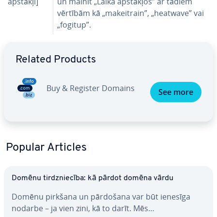
apstākļi]
un mainīt „Laika apstākļos” ar tādiem
vērtībām kā „ma­keit­rain”, „heatwave” vai
„fogitup”.
Go to Main Menu
Related Products
Buy & Register Domains
See more
Popular Articles
Domēnu tirdznie­cī­ba: kā pārdot domēna vārdu
Domēnu pirkšana un pārdošana var būt ienesīga
nodarbe – ja vien zini, kā to darīt. Mēs…