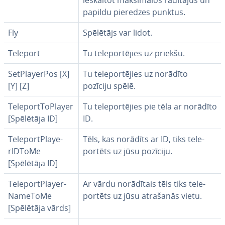
ieskaitot mak­si­mā­los rādītājus un
papildu pieredzes punktus.
Fly
Spēlētājs var lidot.
Teleport
Tu te­le­por­tē­jies uz priekšu.
SetPlayer­Pos [X]
Tu te­le­por­tē­jies uz norādīto
[Y] [Z]
pozīciju spēlē.
Te­le­portToP­layer
Tu te­le­por­tē­jies pie tēla ar norādīto
[Spēlētāja ID]
ID.
Te­le­portPlaye­
Tēls, kas norādīts ar ID, tiks te­le­
rIDTo­Me
por­tēts uz jūsu pozīciju.
[Spēlētāja ID]
Te­le­portPlayer­
Ar vārdu no­rā­dī­tais tēls tiks te­le­
Na­me­To­Me
por­tēts uz jūsu atrašanās vietu.
[Spēlētāja vārds]