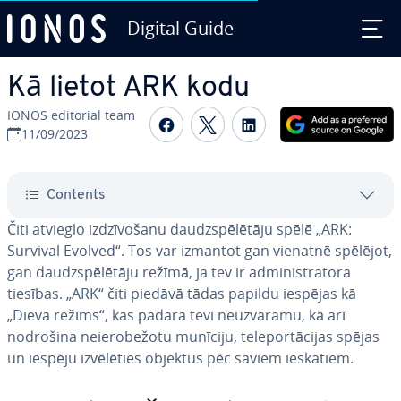
Digital Guide
Skip to Main Content
Kā lietot ARK kodu
IONOS editorial team
Share on Facebook
Share on Twitter
Share on Linked
11/09/2023
Contents
Čiti atvieglo iz­dzī­vo­ša­nu daudzspē­lē­tā­ju spēlē „ARK:
Survival Evolved“. Tos var izmantot gan vienatnē spēlējot,
gan daudzspē­lē­tā­ju režīmā, ja tev ir ad­mi­nis­tra­to­ra
tiesības. „ARK“ čiti piedāvā tādas papildu iespējas kā
„Dieva režīms“, kas padara tevi ne­uz­va­ra­mu, kā arī
nodrošina ne­ie­ro­be­žo­tu munīciju, te­le­por­tā­ci­jas spējas
un iespēju iz­vē­lē­ties objektus pēc saviem ieskatiem.