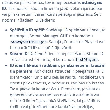
nā­žus vai priekš­me­tus, tev ir ne­pie­cie­šams
at­tie­cī­gais
ID
. Tas nosaka, kādam līmenim jābūt vēlamajai radībai
vai priekš­me­tam, vai arī kurš spēlētājs ir jāizslēdz. Šeit
nozīme ir šādiem ID veidiem:
Spēlētāja ID spēlē
: Spēlētāju ID spēlē var uzzināt, iz­
man­to­jot „Admin Manager GUI“ un komandu
. Sadaļā „Connected Player List“
ShowMyAdminManager
tiek parādīti ID un spēlētāju vārdi.
Steam ID
: Dažiem čitiem ir ne­pie­cie­šams Steam ID.
To var atrast, iz­man­to­jot komandu
.
ListPlayers
ID iden­ti­fi­ka­to­ri radībām, priekš­me­tiem, krāsām
un plāniem
: Konkrētas atsauces ir pieejamas kā ID
iden­ti­fi­ka­to­ri un plānu ceļi, lai radītu, mo­di­fi­cē­tu un
dzēstu priekš­me­tus, di­no­zau­rus, radības un krāsas.
Tie ir jāievada kopā ar čatu. Piemēram, ja vēlaties
ģenerēt konkrētas radības noteiktā attālumā vai
noteiktā līmenī. Ja vienkārši vēlaties, lai parādītos
radība vai priekš­mets bez konkrētas pozīcijas,