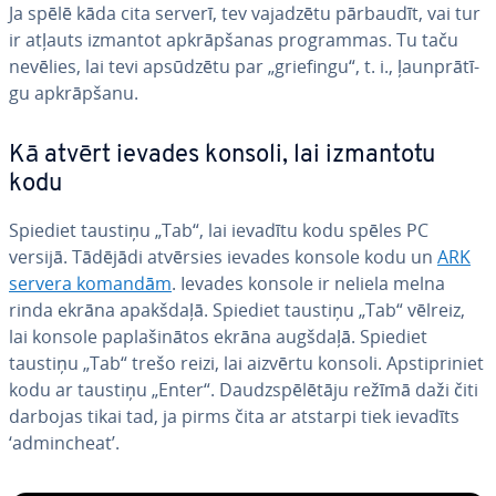
Ja spēlē kāda cita serverī, tev vajadzētu pārbaudīt, vai tur
ir atļauts izmantot ap­krāp­ša­nas prog­ram­mas. Tu taču
nevēlies, lai tevi apsūdzētu par „griefingu“, t. i., ļaun­prā­tī­
gu ap­krāp­ša­nu.
Kā atvērt ievades konsoli, lai izmantotu
kodu
Spiediet taustiņu „Tab“, lai ievadītu kodu spēles PC
versijā. Tādējādi atvērsies ievades konsole kodu un
ARK
servera komandām
. Ievades konsole ir neliela melna
rinda ekrāna apakšdaļā. Spiediet taustiņu „Tab“ vēlreiz,
lai konsole pa­pla­ši­nā­tos ekrāna augšdaļā. Spiediet
taustiņu „Tab“ trešo reizi, lai aizvērtu konsoli. Ap­stip­ri­niet
kodu ar taustiņu „Enter“. Daudzspē­lē­tā­ju režīmā daži čiti
darbojas tikai tad, ja pirms čita ar atstarpi tiek ievadīts
‘ad­mincheat’.