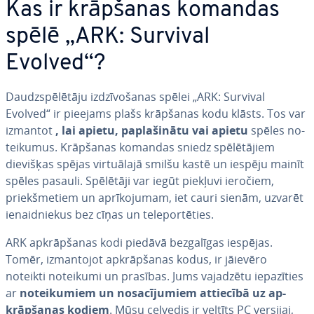
Kas ir krāpšanas komandas
spēlē „ARK: Survival
Evolved“?
Daudzspē­lē­tā­ju iz­dzī­vo­ša­nas spēlei „ARK: Survival
Evolved“ ir pieejams plašs krāpšanas kodu klāsts. Tos var
izmantot
, lai apietu, pa­pla­ši­nā­tu vai apietu
spēles no­
tei­ku­mus. Krāpšanas komandas sniedz spē­lē­tā­jiem
dievišķas spējas vir­tuā­la­jā smilšu kastē un iespēju mainīt
spēles pasauli. Spēlētāji var iegūt piekļuvi ieročiem,
priekš­me­tiem un ap­rī­ko­ju­mam, iet cauri sienām, uzvarēt
ie­naid­nie­kus bez cīņas un te­le­por­tē­ties.
ARK ap­krāp­ša­nas kodi piedāvā bez­ga­lī­gas iespējas.
Tomēr, iz­man­to­jot ap­krāp­ša­nas kodus, ir jāievēro
noteikti noteikumi un prasības. Jums vajadzētu ie­pa­zī­ties
ar
no­tei­ku­miem un no­sa­cī­ju­miem attiecībā uz ap­
krāp­ša­nas kodiem
. Mūsu ceļvedis ir veltīts PC versijai,