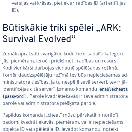
versijas vai krāsas, pietiek ar radības ID (arī entītijas
ID).
Bū­tis­kā­kie triki spēlei „ARK:
Survival Evolved“
Zemāk ap­rak­stī­ti sva­rī­gā­kie kodi. Tie ir sadalīti ka­te­go­ri­
jās, piemēram, ieroči, priekš­me­ti, radības un resursi.
Kodi vienkārši darbojas vienatnē spē­lē­ša­nas režīmā.
Tomēr daudzspē­lē­tā­ju režīmā tev būs ne­pie­cie­ša­mas ad­
mi­nis­tra­to­ra tiesības. Ja tu nespēlē savā serverī, tev ir jā­
iden­ti­fi­cē­jas citā serverī. Izmanto komandu
enablecheats
. Parole kvad­rā­tie­ka­vās ir tava ad­mi­nis­tra­to­ra
[password]
parole vai ad­mi­nis­tra­to­ra piešķirtā parole.
Papildus komandai „cheat“ mūsu pārskatā ir norādīti
padomi kvad­rā­tie­ka­vās, piemēram, vai ir ne­pie­cie­šams
objekta ID vai spēlētāja ID. Ievadot komandu, noteikti