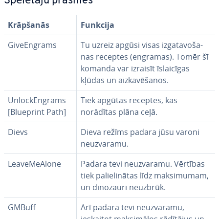
Spēlētāju prasmes
Krāpšanās
Funkcija
Gi­veEngrams
Tu uzreiz apgūsi visas iz­ga­ta­vo­ša­
nas receptes (engramas). Tomēr šī
komanda var izraisīt īs­lai­cī­gas
kļūdas un aiz­ka­vē­ša­nos.
UnlockEngrams
Tiek apgūtas receptes, kas
[Blueprint Path]
norādītas plāna ceļā.
Dievs
Dieva režīms padara jūsu varoni
ne­uz­va­ra­mu.
Lea­ve­MeA­lo­ne
Padara tevi ne­uz­va­ra­mu. Vērtības
tiek pa­lie­li­nā­tas līdz mak­si­mu­mam,
un dinozauri neuzbrūk.
GMBuff
Arī padara tevi ne­uz­va­ra­mu,