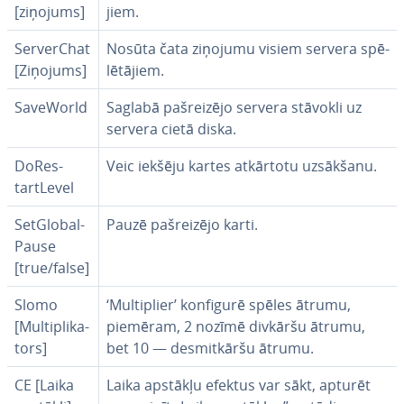
[ziņojums]
jiem.
Ser­verChat
Nosūta čata ziņojumu visiem servera spē­
[Ziņojums]
lē­tā­jiem.
SaveWorld
Saglabā pa­šrei­zē­jo servera stāvokli uz
servera cietā diska.
Do­Res­
Veic iekšēju kartes atkārtotu uzsākšanu.
tartLe­vel
SetGlo­bal­
Pauzē pa­šrei­zē­jo karti.
Pau­se
[true/false]
Slomo
‘Mul­tip­lier’ konfigurē spēles ātrumu,
[Mul­tip­li­ka­
piemēram, 2 nozīmē divkāršu ātrumu,
tors]
bet 10 — des­mit­kār­šu ātrumu.
CE [Laika
Laika apstākļu efektus var sākt, apturēt