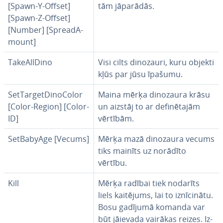
[Spawn-Y-Offset]
tām jāparādās.
[Spawn-Z-Offset]
[Number] [Sprea­dA­
mount]
Ta­keAllDi­no
Visi cilts dinozauri, kuru objekti
kļūs par jūsu īpašumu.
Set­Tar­getDi­no­Co­lor
Maina mērķa dinozaura krāsu
[Color-Region] [Color-
un aizstāj to ar de­fi­nē­ta­jām
ID]
vērtībām.
SetBabyAge [Vecums]
Mērķa mazā dinozaura vecums
tiks mainīts uz norādīto
vērtību.
Kill
Mērķa radībai tiek nodarīts
liels kaitējums, lai to iz­nī­ci­nā­tu.
Bosu gadījumā komanda var
būt jāievada vairākas reizes. Iz­