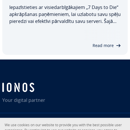
Ie­pa­zīs­tie­ties ar vi­s­ie­dar­bī­gā­ka­jiem „7 Days to Die“
ap­krāp­ša­nas pa­ņē­mie­niem, lai uzlabotu savu spēļu
pieredzi vai efektīvi pār­val­dī­tu savu serveri. Šajā
ceļvedī ie­pa­zīs­ti­nā­sim ar virkni noderīgu „7 Days to
Die“ konsoles komandu, kas ļaus jums pārņemt
kontroli pār spēles gaitu un…
Read more
Your digital partner
We use cookies on our website to provide you with the best possible user
RSS
LinkedIn
tiktok
Instagram