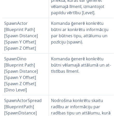
priekšā, kuras var ģenerēt
vēlamajā līmenī, iz­man­to­jot
papildu vērtību [Level].
SpawnActor
Komanda ģenerē konkrētu
[Blueprint Path]
būtni ar konkrētu in­for­mā­ci­ju
[Spawn Distance]
par būtnes tipu, attālumu un
[Spawn Y Offset]
pozīciju (spawn).
[Spawn Z Offset]
SpawnDino
Komanda ģenerē konkrētu
[Blueprint Path]
būtni vēlamajā attālumā un at­
[Spawn Distance]
tīs­tī­bas līmenī.
[Spawn Y Offset]
[Spawn Z Offset]
[Dino Level]
SpawnActorSpread
Nodrošina konkrētu skaitu
[Bluep­rintPath]
radību ar in­for­mā­ci­ju par
[SpawnDis­tan­ce]
radības tipu un attālumu, kurā