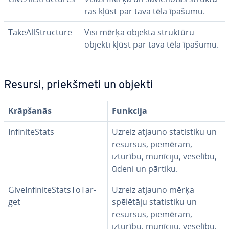
ras kļūst par tava tēla īpašumu.
Ta­keAllStructu­re
Visi mērķa objekta struktūru
objekti kļūst par tava tēla īpašumu.
Resursi, priekš­me­ti un objekti
Krāpšanās
Funkcija
In­fi­ni­teS­tats
Uzreiz atjauno sta­tis­ti­ku un
resursus, piemēram,
izturību, munīciju, veselību,
ūdeni un pārtiku.
Gi­veIn­fi­ni­teS­tat­sTo­Tar­
Uzreiz atjauno mērķa
get
spēlētāju sta­tis­ti­ku un
resursus, piemēram,
izturību, munīciju, veselību,