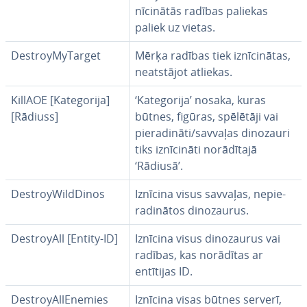
nī­ci­nā­tās radības paliekas
paliek uz vietas.
Des­troyMyTar­get
Mērķa radības tiek iz­nī­ci­nā­tas,
ne­at­stā­jot atliekas.
KillAOE [Ka­te­go­ri­ja]
‘Ka­te­go­ri­ja’ nosaka, kuras
[Rādiuss]
būtnes, figūras, spēlētāji vai
pie­ra­di­nā­ti/savvaļas dinozauri
tiks iz­nī­ci­nā­ti no­rā­dī­ta­jā
‘Rādiusā’.
Des­troyWildDi­nos
Iznīcina visus savvaļas, ne­pie­
ra­di­nā­tos di­no­zau­rus.
Des­troyAll [Entity-ID]
Iznīcina visus di­no­zau­rus vai
radības, kas norādītas ar
entītijas ID.
Des­troyAl­lE­ne­mies
Iznīcina visas būtnes serverī,