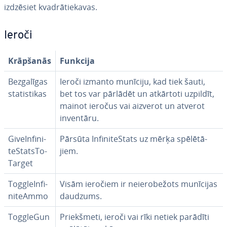
izdzēsiet kvad­rā­tie­ka­vas.
Ieroči
Krāpšanās
Funkcija
Bez­ga­lī­gas
Ieroči izmanto munīciju, kad tiek šauti,
sta­tis­ti­kas
bet tos var pārlādēt un atkārtoti uzpildīt,
mainot ieročus vai aizverot un atverot
inventāru.
Gi­veIn­fi­ni­
Pārsūta In­fi­ni­teS­tats uz mērķa spē­lē­tā­
teS­tat­sTo­
jiem.
Tar­get
ToggleIn­fi­
Visām ieročiem ir ne­ie­ro­be­žots munīcijas
ni­teAmmo
daudzums.
ToggleGun
Priekš­me­ti, ieroči vai rīki netiek parādīti