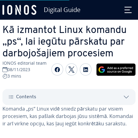
Digital Guide
Skip to Main Content
Kā izmantot Linux komandu
„ps“, lai iegūtu pārskatu par
dar­bo­jo­ša­jiem procesiem
IONOS editorial team
Share on Facebook
Share on Twitter
Share on Linked
08/11/2023
3 mins
Contents
Komanda „ps“ Linux vidē sniedz pārskatu par visiem
procesiem, kas pašlaik darbojas jūsu sistēmā. Komandai
ir arī virkne opciju, kas ļauj iegūt kon­krē­tā­ku sarakstu.