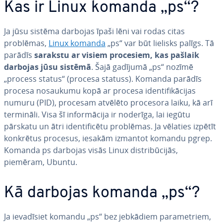
Kas ir Linux komanda „ps“?
Ja jūsu sistēma darbojas īpaši lēni vai rodas citas
problēmas,
Linux komanda
„ps“ var būt lielisks palīgs. Tā
parādīs
sarakstu ar visiem procesiem, kas pašlaik
darbojas jūsu sistēmā
. Šajā gadījumā „ps“ nozīmē
„process status“ (procesa statuss). Komanda parādīs
procesa nosaukumu kopā ar procesa iden­ti­fi­kā­ci­jas
numuru (PID), procesam atvēlēto procesora laiku, kā arī
termināli. Visa šī in­for­mā­ci­ja ir noderīga, lai iegūtu
pārskatu un ātri iden­ti­fi­cē­tu problēmas. Ja vēlaties izpētīt
konkrētus procesus, iesakām izmantot komandu pgrep.
Komanda ps darbojas visās Linux dis­tri­bū­ci­jās,
piemēram, Ubuntu.
Kā darbojas komanda „ps“?
Ja ie­va­dī­siet komandu „ps“ bez jebkādiem pa­ra­met­riem,