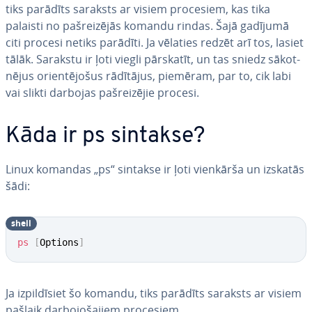
tiks parādīts saraksts ar visiem procesiem, kas tika
palaisti no pa­šrei­zē­jās komandu rindas. Šajā gadījumā
citi procesi netiks parādīti. Ja vēlaties redzēt arī tos, lasiet
tālāk. Sarakstu ir ļoti viegli pārskatīt, un tas sniedz sā­kot­
nē­jus orien­tē­jo­šus rādītājus, piemēram, par to, cik labi
vai slikti darbojas pa­šrei­zē­jie procesi.
Kāda ir ps sintakse?
Linux komandas „ps“ sintakse ir ļoti vienkārša un izskatās
šādi:
shell
ps
[
Options
]
Ja iz­pil­dī­siet šo komandu, tiks parādīts saraksts ar visiem
pašlaik dar­bo­jo­ša­jiem procesiem.