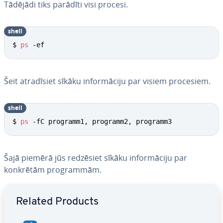
Tādējādi tiks parādīti visi procesi.
shell
$ 
ps
 -ef
Šeit at­ra­dī­siet sīkāku in­for­mā­ci­ju par visiem procesiem.
shell
$ 
ps
 -fC programm1, programm2, programm3
Šajā piemērā jūs redzēsiet sīkāku in­for­mā­ci­ju par
konkrētām prog­ram­mām.
Go to Main Menu
Related Products