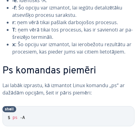
-e:
Identisks -A.
-f:
Šo opciju var izmantot, lai iegūtu de­ta­li­zē­tā­ku
atsevišķo procesu sarakstu.
r:
ņem vērā tikai pašlaik dar­bo­jo­šos procesus.
T:
ņem vērā tikai tos procesus, kas ir savienoti ar pa­
šrei­zē­jo termināli.
x:
Šo opciju var izmantot, lai ie­ro­be­žo­tu rezultātu ar
procesiem, kas pieder jums vai citiem lie­to­tā­jiem.
Ps komandas piemēri
Lai labāk izprastu, kā izmantot Linux komandu „ps“ ar
dažādām opcijām, šeit ir pāris piemēri:
shell
$ 
ps
 -A