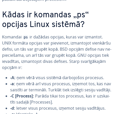
Kādas ir komandas „ps“
opcijas Linux sistēmā?
Komandai
ir dažādas opcijas, kuras var izmantot.
ps
UNIX formāta opcijas var pievienot, iz­man­to­jot vienkāršu
defisi, un tās var grupēt kopā. BSD opcijām defise nav ne­
pie­cie­ša­ma, un arī tās var grupēt kopā. GNU opcijas tiek
ievadītas, iz­man­to­jot divas defises. Starp sva­rī­gā­ka­jām
opcijām ir:
-A:
ņem vērā visus sistēmā dar­bo­jo­šos procesus.
-a:
ņem vērā arī visus procesus, izņemot tos, kas nav
saistīti ar termināli. Turklāt tiek izslēgti sesiju vadītāji.
-C [Process]:
Parāda tikai tos procesus, kas ir uz­skai­
tī­ti sadaļā [Processes].
-d:
Ietver visus procesus, izņemot sesiju vadītājus.