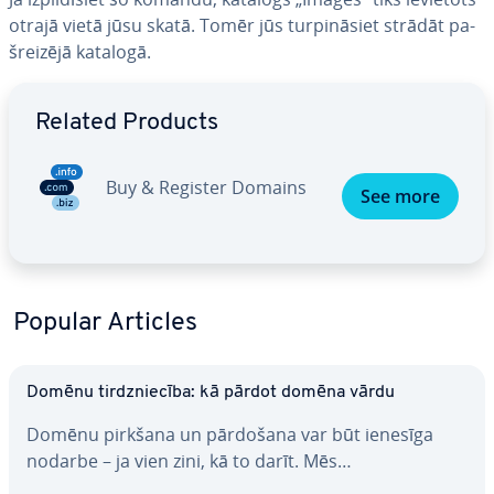
otrajā vietā jūsu skatā. Tomēr jūs tur­pi­nā­siet strādāt pa­
šrei­zē­jā katalogā.
Go to Main Menu
Related Products
Buy & Register Domains
See more
Popular Articles
Domēnu tirdznie­cī­ba: kā pārdot domēna vārdu
Domēnu pirkšana un pārdošana var būt ienesīga
nodarbe – ja vien zini, kā to darīt. Mēs…