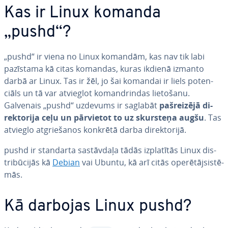
Kas ir Linux komanda
„pushd“?
„pushd“ ir viena no Linux komandām, kas nav tik labi
pazīstama kā citas komandas, kuras ikdienā izmanto
darbā ar Linux. Tas ir žēl, jo šai komandai ir liels po­ten­
ciāls un tā var atvieglot ko­man­drin­das lietošanu.
Galvenais „pushd“ uzdevums ir saglabāt
pa­šrei­zē­jā di­
rek­to­ri­ja ceļu un pārvietot to uz skursteņa augšu
. Tas
atvieglo at­grie­ša­nos konkrētā darba di­rek­to­ri­jā.
pushd ir standarta sa­stāv­da­ļa tādās iz­pla­tī­tās Linux dis­
tri­bū­ci­jās kā
Debian
vai Ubuntu, kā arī citās ope­rē­tājsis­tē­
mās.
Kā darbojas Linux pushd?