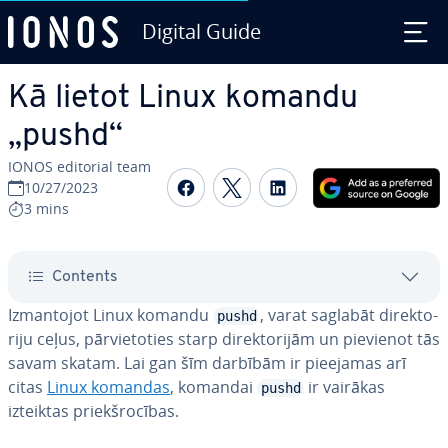
Digital Guide
Skip to Main Content
Kā lietot Linux komandu
„pushd“
IONOS editorial team
Share on Facebook
Share on Twitter
Share on Linked
10/27/2023
3 mins
Contents
Iz­man­to­jot Linux komandu
, varat saglabāt di­rek­to­
pushd
ri­ju ceļus, pār­vie­to­ties starp di­rek­to­ri­jām un pievienot tās
savam skatam. Lai gan šīm darbībām ir pieejamas arī
citas
Linux komandas
, komandai
ir vairākas
pushd
izteiktas priekš­ro­cī­bas.