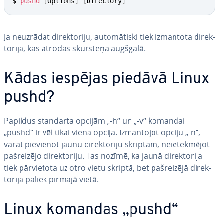
$ 
pushd
[
Options
]
[
Directory
]
Ja neuzrādat di­rek­to­ri­ju, au­to­mā­tis­ki tiek izmantota di­rek­
to­ri­ja, kas atrodas skursteņa augšgalā.
Kādas iespējas piedāvā Linux
pushd?
Papildus standarta opcijām „-h“ un „-v“ komandai
„pushd“ ir vēl tikai viena opcija. Iz­man­to­jot opciju „-n“,
varat pievienot jaunu di­rek­to­ri­ju skriptam, ne­ie­tek­mē­jot
pa­šrei­zē­jo di­rek­to­ri­ju. Tas nozīmē, ka jaunā di­rek­to­ri­ja
tiek pār­vie­to­ta uz otro vietu skriptā, bet pa­šrei­zē­jā di­rek­
to­ri­ja paliek pirmajā vietā.
Linux komandas „pushd“