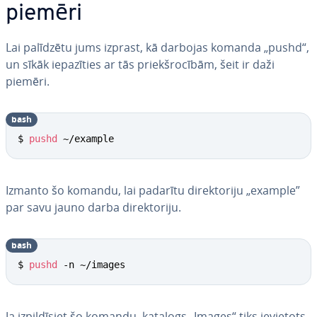
piemēri
Lai palīdzētu jums izprast, kā darbojas komanda „pushd“,
un sīkāk ie­pa­zī­ties ar tās priekš­ro­cī­bām, šeit ir daži
piemēri.
bash
$ 
pushd
 ~/example
Izmanto šo komandu, lai padarītu di­rek­to­ri­ju „example”
par savu jauno darba di­rek­to­ri­ju.
bash
$ 
pushd
 -n ~/images
Ja iz­pil­dī­siet šo komandu, katalogs „Images“ tiks ievietots