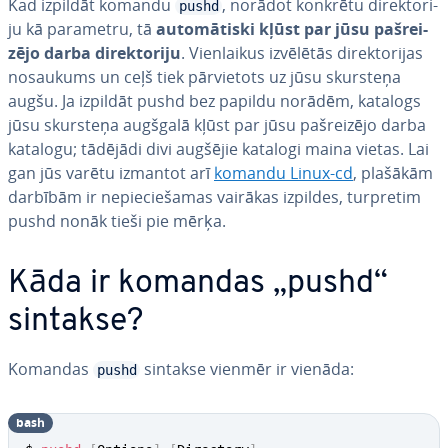
Kad izpildāt komandu
, norādot konkrētu di­rek­to­ri­
pushd
ju kā parametru, tā
au­to­mā­tis­ki kļūst par jūsu pa­šrei­
zē­jo darba di­rek­to­ri­ju
. Vien­lai­kus izvēlētās di­rek­to­ri­jas
nosaukums un ceļš tiek pār­vie­tots uz jūsu skursteņa
augšu. Ja izpildāt pushd bez papildu norādēm, katalogs
jūsu skursteņa augšgalā kļūst par jūsu pa­šrei­zē­jo darba
katalogu; tādējādi divi augšējie katalogi maina vietas. Lai
gan jūs varētu izmantot arī
komandu Linux-cd
, plašākām
darbībām ir ne­pie­cie­ša­mas vairākas izpildes, turpretim
pushd nonāk tieši pie mērķa.
Kāda ir komandas „pushd“
sintakse?
Komandas
sintakse vienmēr ir vienāda:
pushd
bash