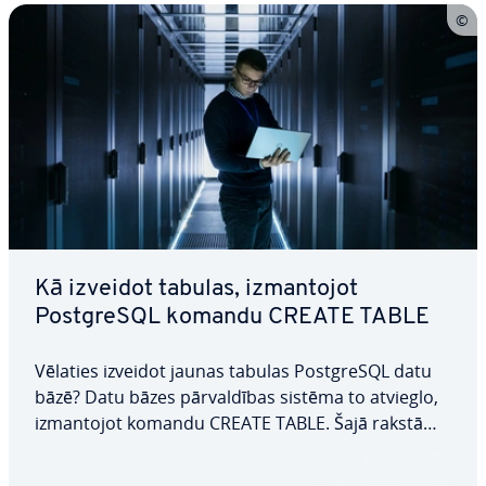
Kā izveidot tabulas, iz­man­to­jot
PostgreSQL komandu CREATE TABLE
Vēlaties izveidot jaunas tabulas PostgreSQL datu
bāzē? Datu bāzes pār­val­dī­bas sistēma to atvieglo,
iz­man­to­jot komandu CREATE TABLE. Šajā rakstā
mēs ap­ska­tī­sim šīs komandas sintaksi un dažādus
pa­ra­met­rus, kurus varat izmantot kopā ar to. Pa­