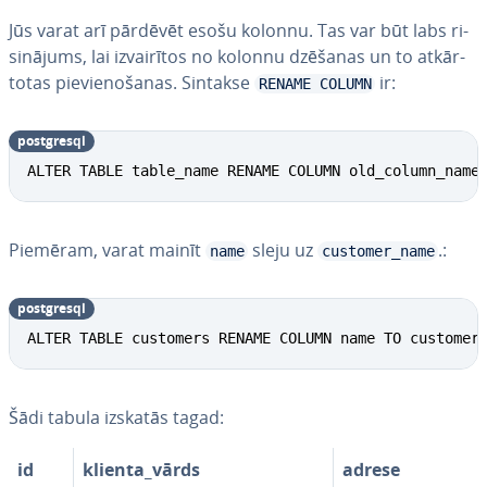
Jūs varat arī pārdēvēt esošu kolonnu. Tas var būt labs ri­
si­nā­jums, lai iz­vai­rī­tos no kolonnu dzēšanas un to at­kār­
to­tas pie­vie­no­ša­nas. Sintakse
ir:
RENAME COLUMN
postgresql
ALTER TABLE table_name RENAME COLUMN old_column_name
Piemēram, varat mainīt
sleju uz
.:
name
customer_name
postgresql
ALTER TABLE customers RENAME COLUMN name TO customer
Šādi tabula izskatās tagad:
id
klienta_vārds
adrese