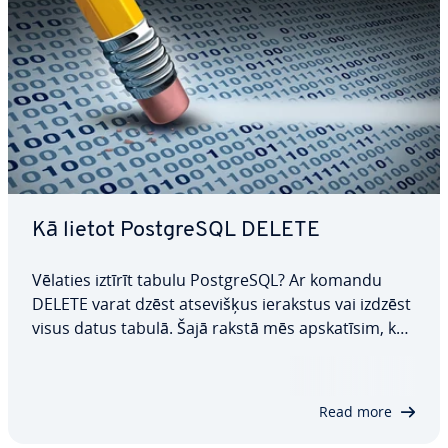
Kā lietot PostgreSQL DELETE
Vēlaties iztīrīt tabulu PostgreSQL? Ar komandu
DELETE varat dzēst at­se­viš­ķus ierakstus vai izdzēst
visus datus tabulā. Šajā rakstā mēs ap­ska­tī­sim, kas
ir šī komanda, kāda ir tās sintakse un kā dzēst
atsevišķu rindu vai visus datus no tabulas. Lasiet
tālāk, lai uzzinātu vairāk.
Read more