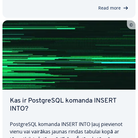
tei­co­ties viegli sa­pro­ta­miem koda…
Read more
Kas ir PostgreSQL komanda INSERT
INTO?
PostgreSQL komanda INSERT INTO ļauj pievienot
vienu vai vairākas jaunas rindas tabulai kopā ar