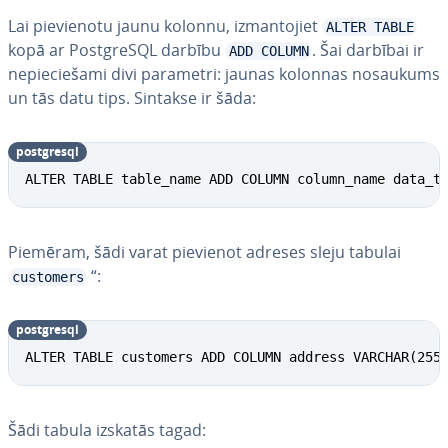
Lai pie­vie­no­tu jaunu kolonnu, iz­man­to­jiet
ALTER TABLE
kopā ar PostgreSQL darbību
. Šai darbībai ir
ADD COLUMN
ne­pie­cie­ša­mi divi parametri: jaunas kolonnas nosaukums
un tās datu tips. Sintakse ir šāda:
postgresql
ALTER TABLE table_name ADD COLUMN column_name data_t
Piemēram, šādi varat pievienot adreses sleju tabulai
“:
customers
postgresql
ALTER TABLE customers ADD COLUMN address VARCHAR(255
Šādi tabula izskatās tagad: