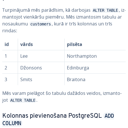
Tur­pi­nā­ju­mā mēs parādīsim, kā darbojas
, iz­
ALTER TABLE
man­to­jot vienkāršu piemēru. Mēs iz­man­to­sim tabulu ar
nosaukumu
, kurā ir trīs kolonnas un trīs
customers
rindas:
id
vārds
pilsēta
1
Lee
Northampton
2
Džonsons
Edinburga
3
Smits
Braitona
Mēs varam pielāgot šo tabulu dažādos veidos, iz­man­to­
jot
.
ALTER TABLE
ADD
Kolonnas pie­vie­no­ša­na PostgreSQL
COLUMN