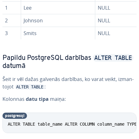
1
Lee
NULL
2
Johnson
NULL
3
Smits
NULL
ALTER TABLE
Papildu PostgreSQL darbības
datumā
Šeit ir vēl dažas galvenās darbības, ko varat veikt, iz­man­
to­jot
:
ALTER TABLE
Kolonnas
datu tipa
maiņa:
postgresql
ALTER TABLE table_name ALTER COLUMN column_name TYPE