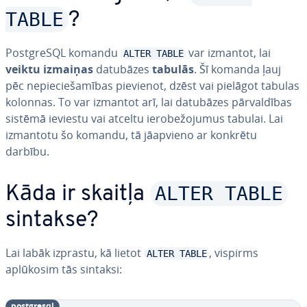
TABLE
?
PostgreSQL komandu
var izmantot, lai
ALTER TABLE
veiktu izmaiņas
datubāzes
tabulās
. Šī komanda ļauj
pēc ne­pie­cie­ša­mī­bas pievienot, dzēst vai pielāgot tabulas
kolonnas. To var izmantot arī, lai datubāzes pār­val­dī­bas
sistēmā ieviestu vai atceltu ie­ro­be­žo­ju­mus tabulai. Lai
izmantotu šo komandu, tā jāapvieno ar konkrētu
darbību.
ALTER TABLE
Kāda ir skaitļa
sintakse?
Lai labāk izprastu, kā lietot
, vispirms
ALTER TABLE
aplūkosim tās sintaksi:
postgresql