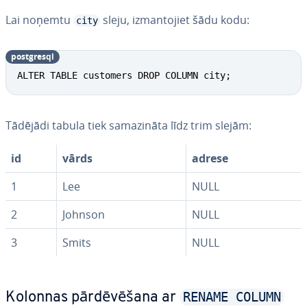
Lai noņemtu
sleju, iz­man­to­jiet šādu kodu:
city
postgresql
ALTER TABLE customers DROP COLUMN city;
Tādējādi tabula tiek sa­ma­zi­nā­ta līdz trim slejām:
id
vārds
adrese
1
Lee
NULL
2
Johnson
NULL
3
Smits
NULL
RENAME COLUMN
Kolonnas pār­dē­vē­ša­na ar