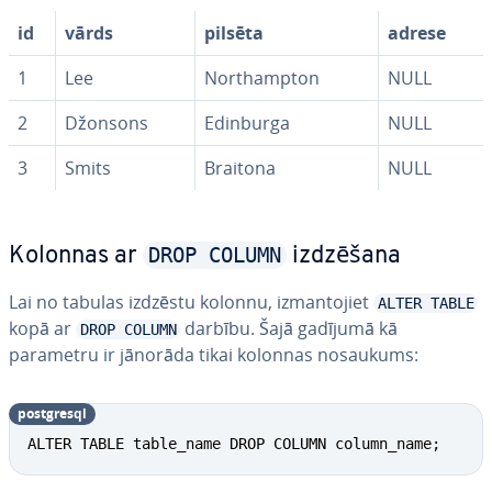
id
vārds
pilsēta
adrese
1
Lee
Northampton
NULL
2
Džonsons
Edinburga
NULL
3
Smits
Braitona
NULL
DROP COLUMN
Kolonnas ar
izdzēšana
Lai no tabulas izdzēstu kolonnu, iz­man­to­jiet
ALTER TABLE
kopā ar
darbību. Šajā gadījumā kā
DROP COLUMN
parametru ir jānorāda tikai kolonnas nosaukums:
postgresql
ALTER TABLE table_name DROP COLUMN column_name;