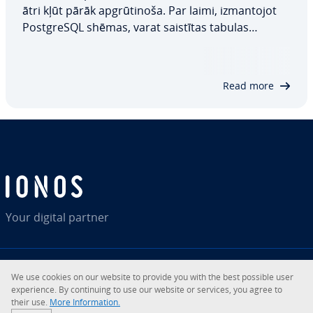
ātri kļūt pārāk ap­grū­ti­no­ša. Par laimi, iz­man­to­jot
PostgreSQL shēmas, varat saistītas tabulas
apvienot grupās, tādējādi at­vieg­lo­jot datu bāzes
or­ga­ni­zē­ša­nu un darbu ar to. Šajā rakstā ir iz­skaid­
rots PostgreSQL shēmu sintakse,…
Read more
Your digital partner
We use cookies on our website to provide you with the best possible user
RSS
LinkedIn
tiktok
Instagram
expe­rien­ce. By con­ti­nuing to use our website or services, you agree to
their use.
More In­for­ma­tion.
© 2026
IONOS SE