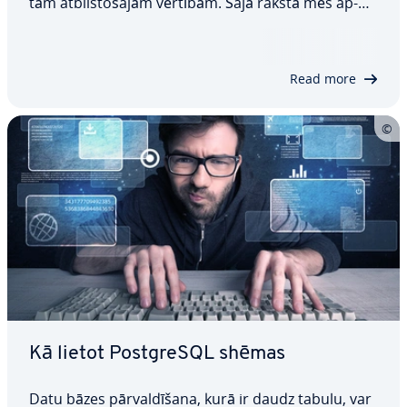
tām at­bil­sto­ša­jām vērtībām. Šajā rakstā mēs ap­
ska­tī­sim komandas struktūru un pa­ra­met­rus, kas
tiek izmantoti kopā ar to. Ar skaidru piemēru
palīdzību jūs ie­mā­cī­sie­ties, kā efektīvi…
Read more
Kā lietot PostgreSQL shēmas
Datu bāzes pār­val­dī­ša­na, kurā ir daudz tabulu, var