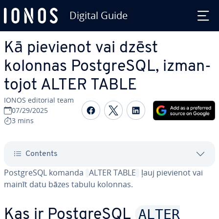
Digital Guide
Skip to Main Content
Kā pievienot vai dzēst
kolonnas PostgreSQL, iz­man­
to­jot ALTER TABLE
IONOS editorial team
Share on Facebook
Share on Twitter
Share on Linked
07/29/2025
3 mins
Contents
PostgreSQL komanda
ALTER TABLE
ļauj pievienot vai
mainīt datu bāzes tabulu kolonnas.
ALTER
Kas ir PostgreSQL