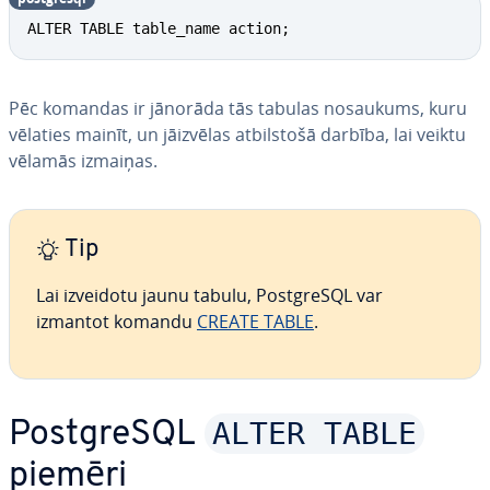
ALTER TABLE table_name action;
Pēc komandas ir jānorāda tās tabulas nosaukums, kuru
vēlaties mainīt, un jāizvēlas at­bil­sto­šā darbība, lai veiktu
vēlamās izmaiņas.
Tip
Lai izveidotu jaunu tabulu, PostgreSQL var
izmantot komandu
CREATE TABLE
.
ALTER TABLE
PostgreSQL
piemēri