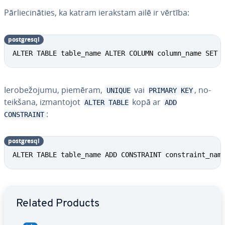
Pār­lie­ci­nā­ties, ka katram ierakstam ailē ir vērtība:
postgresql
ALTER TABLE table_name ALTER COLUMN column_name SET 
Ie­ro­be­žo­ju­mu, piemēram,
vai
, no­
UNIQUE
PRIMARY KEY
teik­ša­na, iz­man­to­jot
kopā ar
ALTER TABLE
ADD
:
CONSTRAINT
postgresql
ALTER TABLE table_name ADD CONSTRAINT constraint_nam
Go to Main Menu
Related Products