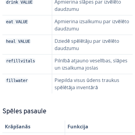
Apmierina slāpes par izvēlēto
drink VALUE
daudzumu
Apmierina izsalkumu par izvēlēto
eat VALUE
daudzumu
Dziedē spēlētāju par izvēlēto
heal VALUE
daudzumu
Pilnībā atjauno veselības, slāpes
refillvitals
un izsalkuma joslas
Piepilda visus ūdens traukus
fillwater
spēlētāja inventārā
Spēles pasaule
Krāpšanās
Funkcija