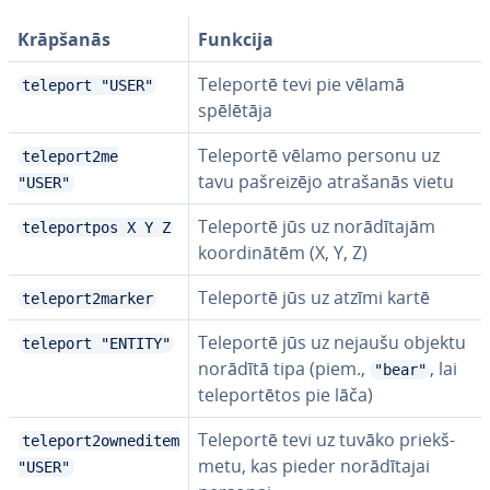
Krāpšanās
Funkcija
Teleportē tevi pie vēlamā
teleport "USER"
spēlētāja
Teleportē vēlamo personu uz
teleport2me
tavu pa­šrei­zē­jo atrašanās vietu
"USER"
Teleportē jūs uz no­rā­dī­ta­jām
teleportpos X Y Z
koor­di­nā­tēm (X, Y, Z)
Teleportē jūs uz atzīmi kartē
teleport2marker
Teleportē jūs uz nejaušu objektu
teleport "ENTITY"
norādītā tipa (piem.,
, lai
"bear"
te­le­por­tē­tos pie lāča)
Teleportē tevi uz tuvāko priekš­
teleport2owneditem
me­tu, kas pieder no­rā­dī­ta­jai
"USER"