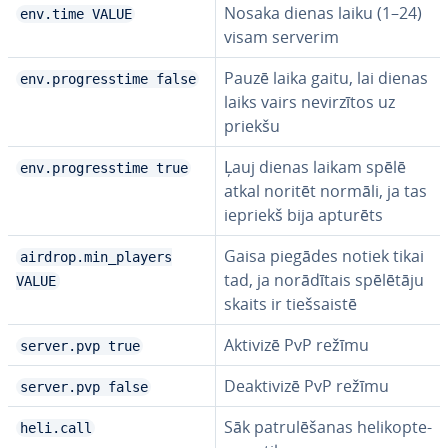
Nosaka dienas laiku (1–24)
env.time VALUE
visam serverim
Pauzē laika gaitu, lai dienas
env.progresstime false
laiks vairs ne­vir­zī­tos uz
priekšu
Ļauj dienas laikam spēlē
env.progresstime true
atkal noritēt normāli, ja tas
iepriekš bija apturēts
Gaisa piegādes notiek tikai
airdrop.min_players
tad, ja no­rā­dī­tais spēlētāju
VALUE
skaits ir tiešsais­tē
Aktivizē PvP režīmu
server.pvp true
Deak­ti­vi­zē PvP režīmu
server.pvp false
Sāk pa­tru­lē­ša­nas he­li­kop­te­
heli.call