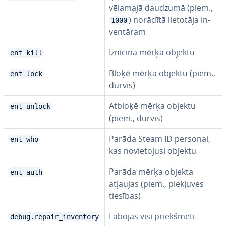
vēlamajā daudzumā (piem.,
) norādītā lietotāja in­
1000
ven­tā­ram
Iznīcina mērķa objektu
ent kill
Bloķē mērķa objektu (piem.,
ent lock
durvis)
Atbloķē mērķa objektu
ent unlock
(piem., durvis)
Parāda Steam ID personai,
ent who
kas no­vie­to­ju­si objektu
Parāda mērķa objekta
ent auth
atļaujas (piem., piekļuves
tiesības)
Labojas visi priekš­me­ti
debug.repair_inventory