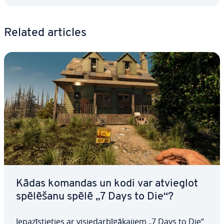
Related articles
Kādas komandas un kodi var atvieglot
spēlēšanu spēlē „7 Days to Die“?
Ie­pa­zīs­tie­ties ar vi­s­ie­dar­bī­gā­ka­jiem „7 Days to Die“