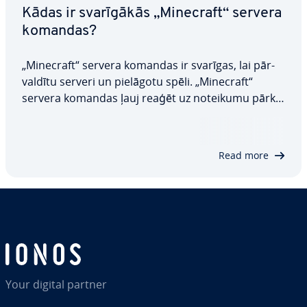
Kādas ir sva­rī­gā­kās „Minecraft“ servera
komandas?
„Minecraft“ servera komandas ir svarīgas, lai pār­
val­dī­tu serveri un pielāgotu spēli. „Minecraft“
servera komandas ļauj reaģēt uz noteikumu pār­kā­
pu­miem, kā arī rediģēt priekš­me­tus un pa­rā­dī­ša­
nās vietas. Šajā rakstā mēs iz­skaid­ro­sim, kā
pievienot vairāk operatoru, un sniegsim arī…
Read more
Your digital partner