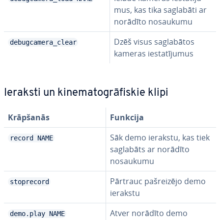
mus, kas tika saglabāti ar
norādīto nosaukumu
Dzēš visus sa­gla­bā­tos
debugcamera_clear
kameras ie­sta­tī­ju­mus
Ieraksti un ki­ne­ma­tog­rā­fis­kie klipi
Krāpšanās
Funkcija
Sāk demo ierakstu, kas tiek
record NAME
saglabāts ar norādīto
nosaukumu
Pārtrauc pa­šrei­zē­jo demo
stoprecord
ierakstu
Atver norādīto demo
demo.play NAME