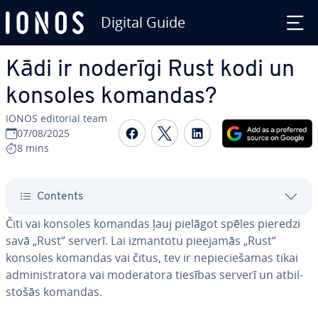
Digital Guide
Skip to Main Content
Kādi ir noderīgi Rust kodi un
konsoles komandas?
IONOS editorial team
Share on Facebook
Share on Twitter
Share on Linked
07/08/2025
8 mins
Contents
Čiti vai konsoles komandas ļauj pielāgot spēles pieredzi
savā „Rust“ serverī. Lai izmantotu pieejamās „Rust“
konsoles komandas vai čitus, tev ir ne­pie­cie­ša­mas tikai
ad­mi­nis­tra­to­ra vai mo­de­ra­to­ra tiesības serverī un at­bil­
sto­šās komandas.