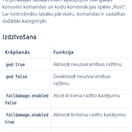
konsoles komandas un kodu kom­bi­nā­ci­jas spēlei „Rust“.
Lai no­dro­ši­nā­tu labāku pārskatu, komandas ir sadalītas
dažādās ka­te­go­ri­jās.
Iz­dzī­vo­ša­na
Krāpšanās
Funkcija
Aktivizē ne­uz­va­ra­mī­bas režīmu
god true
Deak­ti­vi­zē ne­uz­va­ra­mī­bas
god false
režīmu
Atceļ kritiena radīto kaitējumu
falldamage.enabled
false
Aktivizē kritiena radīto kaitējumu
falldamage.enabled
true