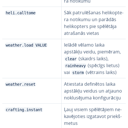
ra notikumu
Sāk pa­tru­lē­ša­nas he­li­kop­te­
heli.calltome
ra notikumu un parādās
he­li­kop­ters pie spēlētāja
atrašanās vietas
Ielādē vēlamo laika
weather.load VALUE
apstākļu veidu, piemēram,
(skaidrs laiks),
clear
(spēcīgs lietus)
rainheavy
vai
(vētrains laiks)
storm
Atiestata definētos laika
weather.reset
apstākļu veidus un atjauno
no­klu­sē­ju­ma kon­fi­gu­rā­ci­ju
Ļauj visiem spē­lē­tā­jiem ne­
crafting.instant
ka­vē­jo­ties izgatavot priekš­
me­tus