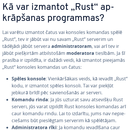
Kā var izmantot „Rust“ ap­
krāp­ša­nas prog­ram­mas?
Lai varētu izmantot čatus vai konsoles komandas spēlē
„Rust“, tev ir jābūt vai nu savam „Rust“ serverim un
tādējādi jābūt servera
ad­mi­nis­tra­to­ram
, vai arī tev ir
jābūt pie­šķir­tām at­bil­sto­šām
mo­de­ra­to­ra
tiesībām. Ja šī
prasība ir izpildīta, ir dažādi veidi, kā izmantot pieejamās
„Rust“ konsoles komandas un čatus:
Spēles konsole
: Vien­kār­šā­kais veids, kā ievadīt „Rust“
kodu, ir izmantot spēles konsoli. Tai var piekļūt
jebkurā brīdī pēc sa­vie­no­ša­nās ar serveri.
Komandu rinda
: Ja jūs uzturat savu atsevišķu Rust
serveri, jūs varat izpildīt Rust konsoles komandas arī
caur komandu rindu. Lai to izdarītu, jums nav ne­pie­
cie­šams būt pie­slēg­tam serverim kā spē­lē­tā­jam.
Ad­mi­nis­tra­to­ra rīki
: Ja komandu ie­va­dī­ša­na caur