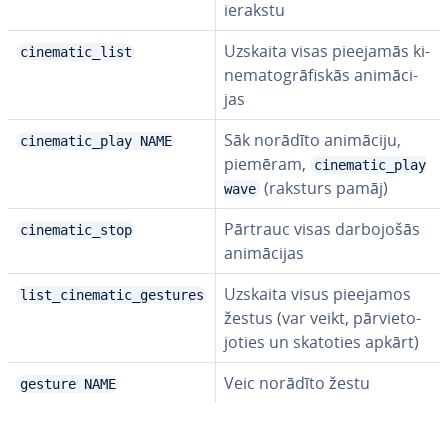
ierakstu
Uzskaita visas pieejamās ki­
cinematic_list
ne­ma­tog­rā­fis­kās ani­mā­ci­
jas
Sāk norādīto animāciju,
cinematic_play NAME
piemēram,
cinematic_play
(raksturs pamāj)
wave
Pārtrauc visas dar­bo­jo­šās
cinematic_stop
ani­mā­ci­jas
Uzskaita visus pieejamos
list_cinematic_gestures
žestus (var veikt, pār­vie­to­
jo­ties un skatoties apkārt)
Veic norādīto žestu
gesture NAME