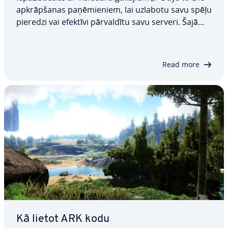
ap­krāp­ša­nas pa­ņē­mie­niem, lai uzlabotu savu spēļu
pieredzi vai efektīvi pār­val­dī­tu savu serveri. Šajā
ceļvedī ie­pa­zīs­ti­nā­sim ar virkni noderīgu „7 Days to
Die“ konsoles komandu, kas ļaus jums pārņemt
kontroli pār spēles gaitu un…
Read more
Kā lietot ARK kodu