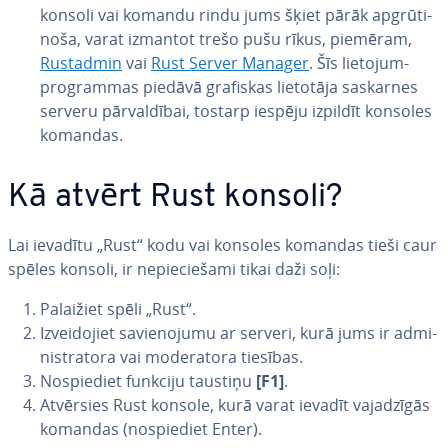
konsoli vai komandu rindu jums šķiet pārāk ap­grū­ti­
no­ša, varat izmantot trešo pušu rīkus, piemēram,
Rustadmin
vai
Rust Server Manager
. Šīs lie­to­jum­
prog­ram­mas piedāvā grafiskas lietotāja saskarnes
serveru pār­val­dī­bai, tostarp iespēju izpildīt konsoles
komandas.
Kā atvērt Rust konsoli?
Lai ievadītu „Rust“ kodu vai konsoles komandas tieši caur
spēles konsoli, ir ne­pie­cie­ša­mi tikai daži soļi:
Palaižiet spēli „Rust“.
Iz­vei­do­jiet sa­vie­no­ju­mu ar serveri, kurā jums ir ad­mi­
nis­tra­to­ra vai mo­de­ra­to­ra tiesības.
No­spie­diet funkciju taustiņu
[F1]
.
Atvērsies Rust konsole, kurā varat ievadīt va­ja­dzī­gās
komandas (no­spie­diet Enter).