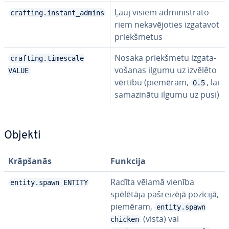
Ļauj visiem ad­mi­nis­tra­to­
crafting.instant_admins
riem ne­ka­vē­jo­ties izgatavot
priekš­me­tus
Nosaka priekš­me­tu iz­ga­ta­
crafting.timescale
vo­ša­nas ilgumu uz izvēlēto
VALUE
vērtību (piemēram,
, lai
0.5
sa­ma­zi­nā­tu ilgumu uz pusi)
Objekti
Krāpšanās
Funkcija
Radīta vēlamā vienība
entity.spawn ENTITY
spēlētāja pa­šrei­zē­jā pozīcijā,
piemēram,
entity.spawn
(vista) vai
chicken