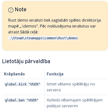
Note
Rust demo ieraksti tiek saglabāti spēles di­rek­to­ri­ja
mapē „.\demos“. Pēc no­klu­sē­ju­ma ierakstus var
atrast šādā ceļā:
.\Steam\steamapps\common\Rust\demos
Lietotāju pār­val­dī­ba
Krāpšanās
Funkcija
Izmet vēlamo spēlētāju no
global.kick "USER"
servera
Aizliedz vēlamajam spē­lē­tā­jam
global.ban "USER"
piekļuvi serverim