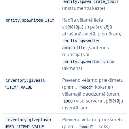
entity.spawn crate_tools
(ins­tru­men­tu kaste)
Radīta vēlamā lieta
entity.spawnitem ITEM
spēlētāja(-u) pa­šrei­zē­jā
atrašanās vietā, piemēram,
entity.spawnitem
(šautenes
ammo.rifle
munīcija) vai
entity.spawnitem stone
(akmens)
Pievieno vēlamo priekš­me­tu
inventory.giveall
(piem.,
koksnei)
"ITEM" VALUE
"wood"
vēlamajā daudzumā (piem.,
) visu servera spēlētāju
1000
in­ven­tā­ram
Pievieno vēlamo priekš­me­tu
inventory.giveplayer
(piem.,
– koks)
USER "ITEM" VALUE
"wood"