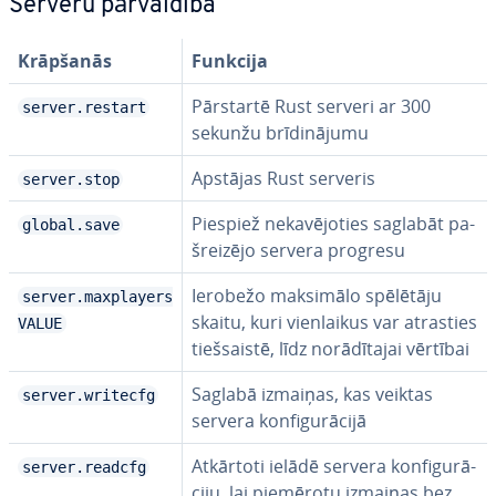
Serveru pār­val­dī­ba
Krāpšanās
Funkcija
Pārstartē Rust serveri ar 300
server.restart
sekunžu brī­di­nā­ju­mu
Apstājas Rust serveris
server.stop
Piespiež ne­ka­vē­jo­ties saglabāt pa­
global.save
šrei­zē­jo servera progresu
Ierobežo maksimālo spēlētāju
server.maxplayers
skaitu, kuri vien­lai­kus var atrasties
VALUE
tiešsais­tē, līdz no­rā­dī­ta­jai vērtībai
Saglabā izmaiņas, kas veiktas
server.writecfg
servera kon­fi­gu­rā­ci­jā
Atkārtoti ielādē servera kon­fi­gu­rā­
server.readcfg
ci­ju, lai piemērotu izmaiņas bez