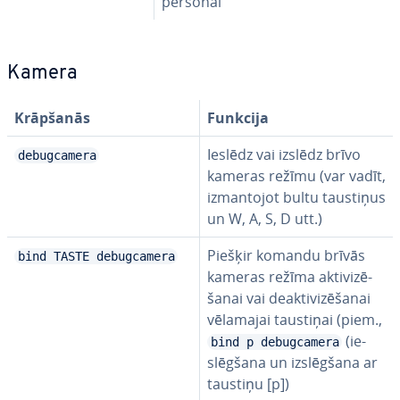
personai
Kamera
Krāpšanās
Funkcija
Ieslēdz vai izslēdz brīvo
debugcamera
kameras režīmu (var vadīt,
iz­man­to­jot bultu taustiņus
un W, A, S, D utt.)
Piešķir komandu brīvās
bind TASTE debugcamera
kameras režīma ak­ti­vi­zē­
ša­nai vai deak­ti­vi­zē­ša­nai
vēlamajai taustiņai (piem.,
(ie­
bind p debugcamera
slēg­ša­na un iz­slēg­ša­na ar
taustiņu [p])