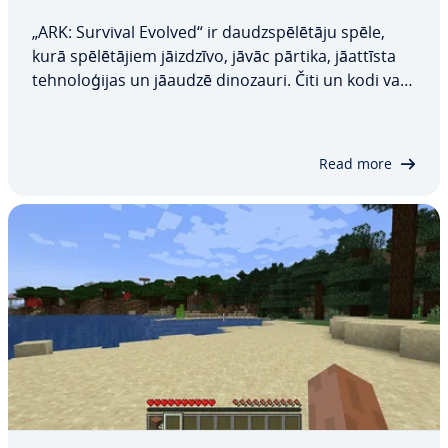
„ARK: Survival Evolved“ ir daudzspē­lē­tā­ju spēle,
kurā spē­lē­tā­jiem jāizdzīvo, jāvāc pārtika, jāattīsta
teh­no­lo­ģi­jas un jāaudzē dinozauri. Čiti un kodi var
palīdzēt spē­lē­tā­jiem izdzīvot ilgāk un apgūt
noderīgas prasmes šajā se­nat­nī­ga­jā spēles
pasaulē, kas ir pilna ar briesmām un…
Read more