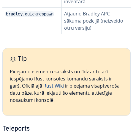
inventārā
Atjauno Bradley APC
bradley.quickrespawn
sākuma pozīcijā (neizveido
otru versiju)
Tip
Pieejamo elementu saraksts un līdz ar to arī
iespējamo Rust konsoles komandu saraksts ir
garš. Ofi­ciā­la­jā
Rust Wiki
ir pieejama vi­s­ap­tve­ro­ša
datu bāze, kurā iekļauti šo elementu at­tie­cī­gie
nosaukumi konsolē.
Teleports