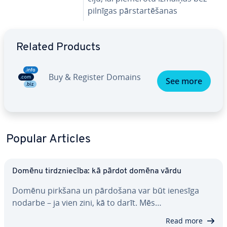
pilnīgas pār­star­tē­ša­nas
Go to Main Menu
Related Products
Buy & Register Domains
See more
Popular Articles
Domēnu tirdznie­cī­ba: kā pārdot domēna vārdu
Domēnu pirkšana un pārdošana var būt ienesīga
nodarbe – ja vien zini, kā to darīt. Mēs…
Read more