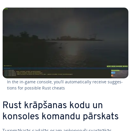
In the in-game console, you’ll au­to­ma­ti­cally receive sugges­
tions for possible Rust cheats
Rust krāpšanas kodu un
konsoles komandu pārskats
Turp­mā­ka­jās sadaļās esam ap­ko­po­ju­ši sva­rī­gā­kās