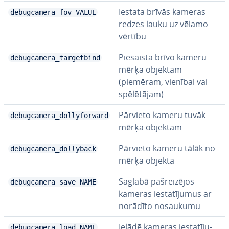
Iestata brīvās kameras
debugcamera_fov VALUE
redzes lauku uz vēlamo
vērtību
Piesaista brīvo kameru
debugcamera_targetbind
mērķa objektam
(piemēram, vienībai vai
spē­lē­tā­jam)
Pārvieto kameru tuvāk
debugcamera_dollyforward
mērķa objektam
Pārvieto kameru tālāk no
debugcamera_dollyback
mērķa objekta
Saglabā pa­šrei­zē­jos
debugcamera_save NAME
kameras ie­sta­tī­ju­mus ar
norādīto nosaukumu
Ielādē kameras ie­sta­tī­ju­
debugcamera_load NAME