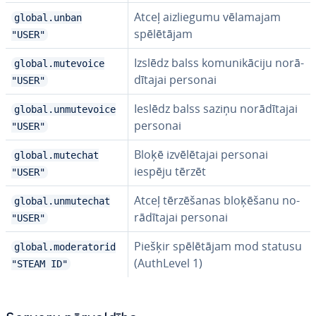
Atceļ aiz­lie­gu­mu vēlamajam
global.unban
spē­lē­tā­jam
"USER"
Izslēdz balss ko­mu­ni­kā­ci­ju no­rā­
global.mutevoice
dī­ta­jai personai
"USER"
Ieslēdz balss saziņu no­rā­dī­ta­jai
global.unmutevoice
personai
"USER"
Bloķē iz­vē­lē­ta­jai personai
global.mutechat
iespēju tērzēt
"USER"
Atceļ tēr­zē­ša­nas bloķēšanu no­
global.unmutechat
rā­dī­ta­jai personai
"USER"
Piešķir spē­lē­tā­jam mod statusu
global.moderatorid
(AuthLevel 1)
"STEAM ID"