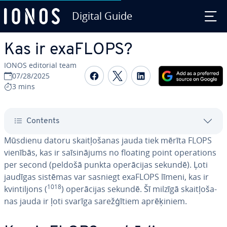
Digital Guide
Skip to Main Content
Kas ir exaFLOPS?
IONOS editorial team
Share on Facebook
Share on Twitter
Share on Linked
07/28/2025
3 mins
Contents
Mūsdienu datoru skait­ļo­ša­nas jauda tiek mērīta FLOPS
vienībās, kas ir sa­īsi­nā­jums no floating point ope­ra­tions
per second (peldošā punkta ope­rā­ci­jas sekundē). Ļoti
jaudīgas sistēmas var sasniegt exaFLOPS līmeni, kas ir
1018
kvin­til­jons (
) ope­rā­ci­jas sekundē. Šī milzīgā skait­ļo­ša­
nas jauda ir ļoti svarīga sa­rež­ģī­tiem ap­rē­ķi­niem.