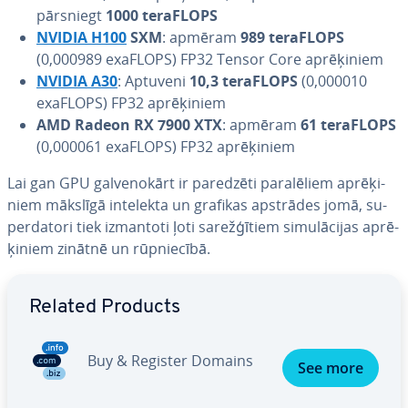
pārsniegt
1000 teraFLOPS
NVIDIA H100
SXM
: apmēram
989 teraFLOPS
(0,000989 exaFLOPS) FP32 Tensor Core ap­rē­ķi­niem
NVIDIA A30
: Aptuveni
10,3 teraFLOPS
(0,000010
exaFLOPS) FP32 ap­rē­ķi­niem
AMD Radeon RX 7900 XTX
: apmēram
61 teraFLOPS
(0,000061 exaFLOPS) FP32 ap­rē­ķi­niem
Lai gan GPU gal­ve­no­kārt ir paredzēti pa­ra­lē­liem ap­rē­ķi­
niem mākslīgā intelekta un grafikas apstrādes jomā, su­
per­da­to­ri tiek izmantoti ļoti sa­rež­ģī­tiem si­mu­lā­ci­jas ap­rē­
ķi­niem zinātnē un rūp­nie­cī­bā.
Go to Main Menu
Related Products
Buy & Register Domains
See more