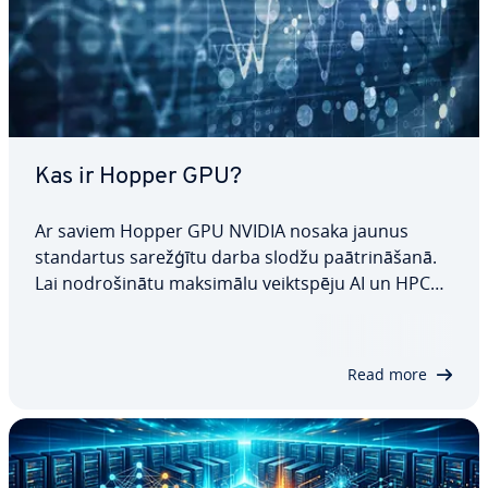
Kas ir Hopper GPU?
Ar saviem Hopper GPU NVIDIA nosaka jaunus
stan­dar­tus sarežģītu darba slodžu pa­āt­ri­nā­ša­nā.
Lai no­dro­ši­nā­tu maksimālu veikt­spē­ju AI un HPC
lie­to­jum­prog­ram­mām, jaunākās paaudzes GPU ir
aprīkoti ar vairākiem re­vo­lu­cio­nā­riem jau­ni­nā­ju­
miem. Mēs iz­skaid­ro­jam, kas padara Hopper GPU
Read more
tik…