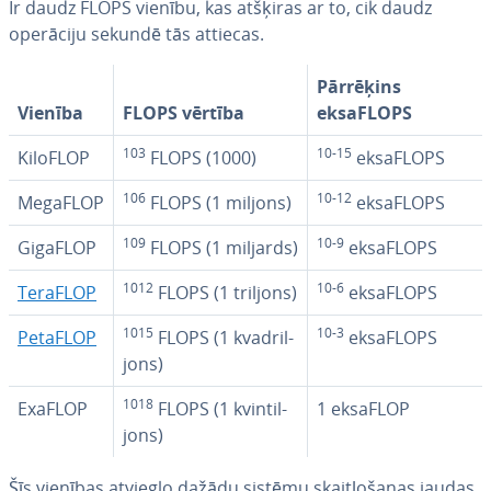
Ir daudz FLOPS vienību, kas atšķiras ar to, cik daudz
operāciju sekundē tās attiecas.
Pārrēķins
Vienība
FLOPS vērtība
eksaFLOPS
103
10-15
KiloFLOP
FLOPS (1000)
eksaFLOPS
106
10-12
MegaFLOP
FLOPS (1 miljons)
eksaFLOPS
109
10-9
GigaFLOP
FLOPS (1 miljards)
eksaFLOPS
1012
10-6
TeraFLOP
FLOPS (1 triljons)
eksaFLOPS
1015
10-3
PetaFLOP
FLOPS (1 kvad­ril­
eksaFLOPS
jons)
1018
ExaFLOP
FLOPS (1 kvin­til­
1 eksaFLOP
jons)
Šīs vienības atvieglo dažādu sistēmu skait­ļo­ša­nas jaudas