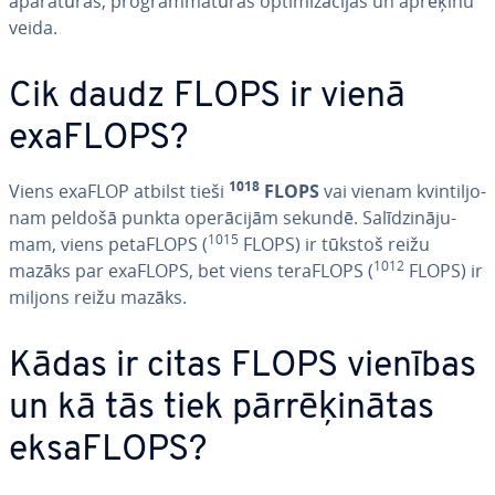
ap­ara­tū­ras, prog­ram­ma­tū­ras op­ti­mi­zā­ci­jas un aprēķinu
veida.
Cik daudz FLOPS ir vienā
exaFLOPS?
1018
Viens exaFLOP atbilst tieši
FLOPS
vai vienam kvin­til­jo­
nam peldošā punkta ope­rā­ci­jām sekundē. Sa­lī­dzi­nā­ju­
1015
mam, viens petaFLOPS (
FLOPS) ir tūkstoš reižu
1012
mazāks par exaFLOPS, bet viens teraFLOPS (
FLOPS) ir
miljons reižu mazāks.
Kādas ir citas FLOPS vienības
un kā tās tiek pār­rē­ķi­nā­tas
eksaFLOPS?