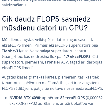
sa­lī­dzi­nā­ša­nu.
Cik daudz FLOPS sasniedz
mūsdienu datori un GPU?
Mūsdienu augstas veikt­spē­jas datori tagad sasniedz
eksaFLOPS līmeni. Pirmais eksaFLOPS su­per­da­tors bija
Tianhe-3
Ķīnas Na­cio­nā­la­jā su­per­da­to­ru centrā
Guangzhou, kas nodrošina līdz pat
1,7 eksaFLOPS
. Citi
su­per­da­to­ri, piemēram,
Frontier
ASV, tagad arī darbojas
eksaFLOPS līmenī.
Augstas klases grafiskās kartes, piemēram, tās, kas tiek
iz­man­to­tas spēlēm un ma­šīn­mā­cī­bai, arī ir ar augstiem
FLOPS rā­dī­tā­jiem, pat ja tie ne tuvu ne­sas­niedz exaFLOPS:
NVIDIA RTX 4090
: apmēram
82 teraFLOPS
(0,000082
exaFLOPS) FP32 ap­rē­ķi­niem; ar pār­klo­ko­tī­bu var