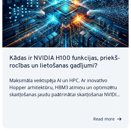
Kādas ir NVIDIA H100 funkcijas, priekš­
ro­cī­bas un lie­to­ša­nas gadījumi?
Maksimāla veikt­spē­ja AI un HPC. Ar inovatīvo
Hopper ar­hi­tek­tū­ru, HBM3 atmiņu un op­ti­mi­zē­tu
skait­ļo­ša­nas jaudu pa­āt­ri­nā­tai skait­ļo­ša­nai NVIDIA
H100 ir iz­vir­zī­jis jaunus stan­dar­tus GPU jomā. Šajā
ro­kas­grā­ma­tā varat uzzināt, ar kādām teh­nis­ka­jām
priekš­ro­cī­bām H100 izceļas, kādas…
Read more