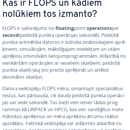
Kas ir FLOPS un kādiem
nolūkiem tos izmanto?
FLOPS ir sa­īsi­nā­jums no
floating
point
ope­ra­tions
per
second
(peldošā punkta ope­rā­ci­jas sekundē). Peldošā
punkta arit­mē­ti­ka datoros ir būtiska zi­nāt­nis­ka­jiem ap­rē­
ķi­niem, si­mu­lā­ci­jām, māk­slī­ga­jam in­te­lek­tam un citām
aprēķinu in­ten­sī­vām lie­to­jum­prog­ram­mām. Atšķirībā no
vien­kār­šām ope­rā­ci­jām ar veseliem skaitļiem, peldošā
punkta skaitļi ļauj ļoti precīzi aprēķināt un attēlot
decimālos skaitļus.
Datora veikt­spē­ju FLOPS mēra, iz­man­to­jot spe­cia­li­zē­tus
testus, kas pārbauda, cik daudz peldošā punkta ope­rā­ci­
jas var veikt sekundē. Tas bieži vien ietver tādas prog­
ram­mas kā LINPACK un HPCG, kas veic sa­rež­ģī­tus ma­te­
mā­tis­kos aprēķinus un mēra aprēķinu ātrumu reālos
apstākļos. Faktiskā veikt­spē­ja var at­šķir­ties atkarībā no