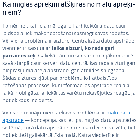
Kā miglas aprēķini atšķiras no malu ap­rē­ķi­
niem?
Tomēr ne tikai liela mēroga IoT ar­hi­tek­tū­ru datu caur­
laidspē­ja liek mā­koņ­da­to­ša­nai sasniegt savas robežas.
Vēl viena problēma ir aizture. Cen­tra­li­zē­ta datu apstrāde
vienmēr ir saistīta ar
laika aizturi, ko rada gari
pārraides ceļi
. Ga­lie­kār­tām un sensoriem ir jā­ko­mu­ni­cē
savā starpā caur serveri datu centrā, kas rada aizturi gan
pie­pra­sī­ju­ma ārējā apstrādē, gan atbildes sniegšanā.
Šādas aiztures kļūst par problēmu IoT at­bal­stī­tos
ražošanas procesos, kur in­for­mā­ci­jas apstrāde reālajā
laikā ir obligāta, lai iekārtas varētu ne­ka­vē­jo­ties reaģēt, ja
notiek kāds incidents.
Viens no ri­si­nā­ju­miem aizkaves problēmai ir
malu datu
apstrāde
— kon­cep­ci­ja, kas ietilpst miglas datu apstrādes
sistēmā, kurā datu apstrāde ir ne tikai de­cen­tra­li­zē­ta, bet
notiek tieši ga­lie­kār­tā tīkla malā. Katra vie­die­rī­ce ir