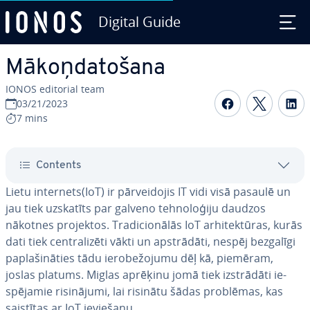
Digital Guide
Skip to Main Content
Mā­koņ­da­to­ša­na
IONOS editorial team
Share on F
Share 
S
03/21/2023
7 mins
Contents
Lietu internets(IoT) ir pār­vei­do­jis IT vidi visā pasaulē un
jau tiek uzskatīts par galveno teh­no­lo­ģi­ju daudzos
nākotnes projektos. Tra­di­cio­nā­lās IoT ar­hi­tek­tū­ras, kurās
dati tiek cen­tra­li­zē­ti vākti un ap­strā­dā­ti, nespēj bezgalīgi
pa­pla­ši­nā­ties tādu ie­ro­be­žo­ju­mu dēļ kā, piemēram,
joslas platums. Miglas aprēķinu jomā tiek iz­strā­dā­ti ie­
spē­ja­mie ri­si­nā­ju­mi, lai risinātu šādas problēmas, kas
saistītas ar IoT ieviešanu.