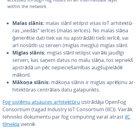
within the network.
Malas slānis:
malas slānī ietilpst visas IoT ar­hi­tek­tū­
ras „viedās” ierīces (malas ierīces). No malas slāņa
ģenerētie dati tiek vai nu ap­strā­dā­ti tieši ierīcē, vai
arī nosūtīti uz serveri (miglas mezglu) miglas slānī.
Miglas slānis:
miglas slānī ietilpst vairāki jaudīgi
serveri, kas saņem datus no malu slāņa, tos iepriekš
apstrādā un pēc ne­pie­cie­ša­mī­bas aug­šu­pie­lā­dē
mākonī.
Mākoņa slānis:
mākoņa slānis ir miglas aprēķinu ar­
hi­tek­tū­ras cen­trā­lais datu ga­la­punkts.
Fog sistēmu atsauces ar­hi­tek­tū­ru
iz­strā­dā­ja OpenFog
Con­sor­tium (tagad Industry IoT Con­sor­tium (IIC)). Vairāk
tehnisko dokumentu par fog computing varat atrast
IIC
tīmekļa
vietnē.