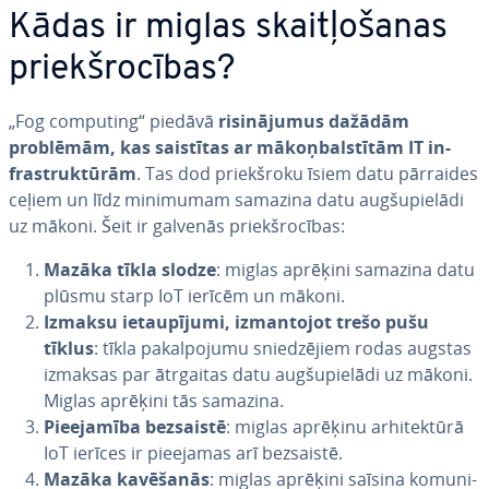
Kādas ir miglas skait­ļo­ša­nas
priekš­ro­cī­bas?
„Fog computing“ piedāvā
ri­si­nā­ju­mus dažādām
problēmām, kas saistītas ar mā­koņbal­stī­tām IT in­
fras­truk­tū­rām
. Tas dod priekš­ro­ku īsiem datu pārraides
ceļiem un līdz minimumam samazina datu aug­šu­pie­lā­di
uz mākoni. Šeit ir galvenās priekš­ro­cī­bas:
Mazāka tīkla slodze
: miglas aprēķini samazina datu
plūsmu starp IoT ierīcēm un mākoni.
Izmaksu ie­tau­pī­ju­mi, iz­man­to­jot trešo pušu
tīklus
: tīkla pa­kal­po­ju­mu snie­dzē­jiem rodas augstas
izmaksas par ātrgaitas datu aug­šu­pie­lā­di uz mākoni.
Miglas aprēķini tās samazina.
Pie­eja­mī­ba bezsaistē
: miglas aprēķinu ar­hi­tek­tū­rā
IoT ierīces ir pieejamas arī bezsaistē.
Mazāka kavēšanās
: miglas aprēķini saīsina ko­mu­ni­