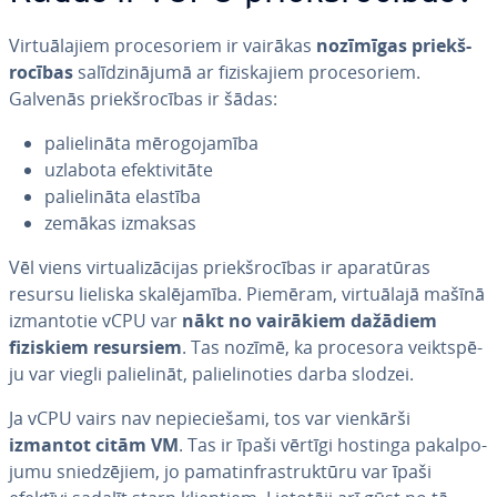
Vir­tuā­la­jiem pro­ce­so­riem ir vairākas
nozīmīgas priekš­
ro­cī­bas
sa­lī­dzi­nā­ju­mā ar fi­zis­ka­jiem pro­ce­so­riem.
Galvenās priekš­ro­cī­bas ir šādas:
pa­lie­li­nā­ta mē­ro­go­ja­mī­ba
uzlabota efek­ti­vi­tā­te
pa­lie­li­nā­ta elastība
zemākas izmaksas
Vēl viens vir­tua­li­zā­ci­jas priekš­ro­cī­bas ir ap­ara­tū­ras
resursu lieliska ska­lē­ja­mī­ba. Piemēram, vir­tuā­la­jā mašīnā
iz­man­to­tie vCPU var
nākt no vairākiem dažādiem
fiziskiem resursiem
. Tas nozīmē, ka procesora veikt­spē­
ju var viegli pa­lie­li­nāt, pa­lie­li­no­ties darba slodzei.
Ja vCPU vairs nav ne­pie­cie­ša­mi, tos var vienkārši
izmantot citām VM
. Tas ir īpaši vērtīgi hostinga pa­kal­po­
ju­mu snie­dzē­jiem, jo pa­ma­tin­fras­truk­tū­ru var īpaši