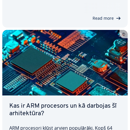
izvēle uz­ņē­mu­miem, kas meklē nākotnes va­ja­dzī­
bām at­bil­sto­šu serveru ar­hi­tek­tū­ru. Uzziniet, kā
darbojas ARM bāzes serveri un…
Read more
Kas ir ARM procesors un kā darbojas šī
ar­hi­tek­tū­ra?
ARM procesori kļūst arvien po­pu­lā­rā­ki. Kopš 64