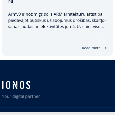
ra
Armv9 ir nozīmīgs solis ARM ar­hi­tek­tū­ru attīstībā,
pie­dā­vā­jot būtiskus uz­la­bo­ju­mus drošības, skait­ļo­
ša­nas jaudas un efek­ti­vi­tā­tes jomā. Uzziniet visu
par Armv9 ino­vā­ci­jām un to, kāpēc tas izceļas, ja to
izmanto spe­cia­li­zē­tiem serveriem, AI un ML, kā arī
mobilajām un iegultām…
Read more
Your digital partner