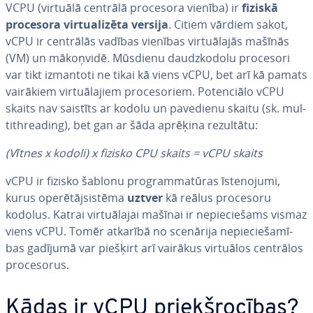
VCPU (virtuālā centrālā procesora vienība) ir
fiziskā
procesora vir­tua­li­zē­ta versija
. Citiem vārdiem sakot,
vCPU ir centrālās vadības vienības vir­tuā­la­jās mašīnās
(VM) un mākoņvidē. Mūsdienu daudzko­do­lu procesori
var tikt izmantoti ne tikai kā viens vCPU, bet arī kā pamats
vairākiem vir­tuā­la­jiem pro­ce­so­riem. Po­ten­ciā­lo vCPU
skaits nav saistīts ar kodolu un pavedienu skaitu (sk. mul­
tithrea­ding), bet gan ar šāda aprēķina rezultātu:
(Vītnes x kodoli) x fizisko CPU skaits = vCPU skaits
vCPU ir fizisko šablonu prog­ram­ma­tū­ras īs­te­no­ju­mi,
kurus ope­rē­tājsis­tē­ma
uztver
kā reālus procesoru
kodolus. Katrai vir­tuā­la­jai mašīnai ir ne­pie­cie­šams vismaz
viens vCPU. Tomēr atkarībā no scenārija ne­pie­cie­ša­mī­
bas gadījumā var piešķirt arī vairākus virtuālos centrālos
pro­ce­so­rus.
Kādas ir vCPU priekš­ro­cī­bas?