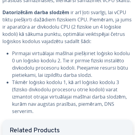
prasības sa­ma­zi­nā­sies, vienkārši sa­ma­zi­niet vCPU skaitu.
Da­to­ri­zē­tām darba slodzēm
ir arī ļoti svarīgi, lai vCPU
tiktu piešķirti dažādiem fiziskiem CPU. Piemēram, ja jums
ir aparatūra ar divkodolu CPU (2 fiziskie un 4 loģiskie
kodoli) kā sākuma punktu, optimālai veikt­spē­jai četrus
loģiskos kodolus vajadzētu sadalīt šādi:
Pirmajai vir­tuā­la­jai mašīnai pie­šķi­riet loģisko kodolu
0 un loģisko kodolu 2. Tie ir pirmie fiziski instalēto
divkodolu procesoru kodoli. Pieejamie resursi būtu
pie­tie­ka­mi, lai izpildītu darba slodzi.
Tikmēr loģisko kodolu 1, kā arī loģisko kodolu 3
(fizisko divkodolu procesoru otrie kodoli) varat
izmantot otrajai vir­tuā­la­jai mašīnai darba slodzēm,
kurām nav augstas prasības, piemēram, DNS
serverim.
Go to Main Menu
Related Products