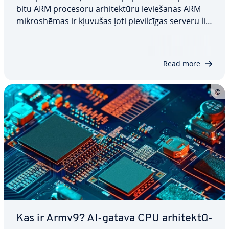
bitu ARM procesoru ar­hi­tek­tū­ru ie­vie­ša­nas ARM
mik­roshē­mas ir kļuvušas ļoti pie­vil­cī­gas serveru lie­
to­jum­prog­ram­mām. Ener­goe­fek­ti­vi­tā­tes, elas­tī­gu­
ma un veikt­spē­jas kom­bi­nā­ci­ja ne tikai samazina
izmaksas, bet arī izceļas tādās jomās kā…
Read more
Kas ir Armv9? AI-gatava CPU ar­hi­tek­tū­