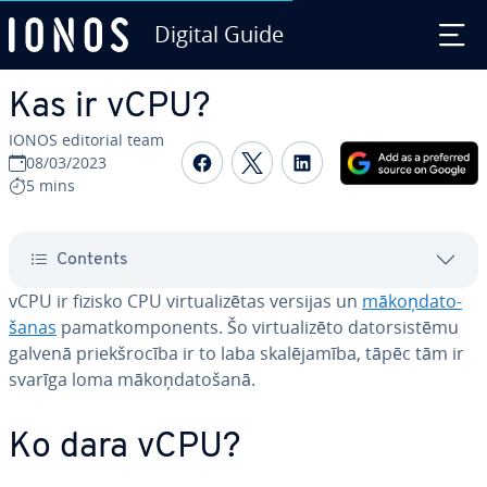
Digital Guide
Skip to Main Content
Kas ir vCPU?
IONOS editorial team
Share on Facebook
Share on Twitter
Share on Linked
08/03/2023
5 mins
Contents
vCPU ir fizisko CPU vir­tua­li­zē­tas versijas un
mā­koņ­da­to­
ša­nas
pa­mat­kom­po­nents. Šo vir­tua­li­zē­to da­torsis­tē­mu
galvenā priekš­ro­cī­ba ir to laba ska­lē­ja­mī­ba, tāpēc tām ir
svarīga loma mā­koņ­da­to­ša­nā.
Ko dara vCPU?