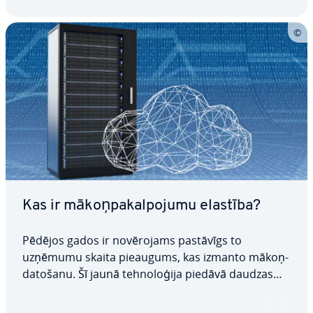
Kas ir mā­koņ­pa­kal­po­ju­mu elastība?
Pēdējos gados ir no­vē­ro­jams pastāvīgs to
uzņēmumu skaita pieaugums, kas izmanto mā­koņ­
da­to­ša­nu. Šī jaunā teh­no­lo­ģi­ja piedāvā daudzas
priekš­ro­cī­bas, un viena no tām ir mākoņa elastība.
Ap­vie­no­jot viedo aparatūru un prog­ram­ma­tū­ru,