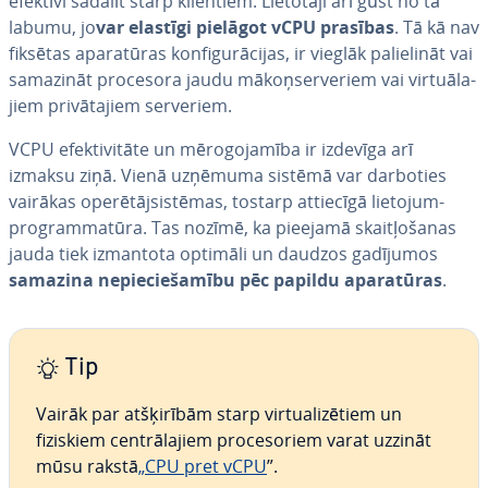
efektīvi sadalīt starp klientiem. Lietotāji arī gūst no tā
labumu, jo
var elastīgi pielāgot vCPU prasības
. Tā kā nav
fiksētas ap­ara­tū­ras kon­fi­gu­rā­ci­jas, ir vieglāk pa­lie­li­nāt vai
samazināt procesora jaudu mā­koņser­ve­riem vai vir­tuā­la­
jiem pri­vā­ta­jiem serveriem.
VCPU efek­ti­vi­tā­te un mē­ro­go­ja­mī­ba ir izdevīga arī
izmaksu ziņā. Vienā uzņēmuma sistēmā var darboties
vairākas ope­rē­tājsis­tē­mas, tostarp attiecīgā lie­to­jum­
prog­ram­ma­tū­ra. Tas nozīmē, ka pieejamā skait­ļo­ša­nas
jauda tiek izmantota optimāli un daudzos gadījumos
samazina ne­pie­cie­ša­mī­bu pēc papildu ap­ara­tū­ras
.
Tip
Vairāk par at­šķi­rī­bām starp vir­tua­li­zē­tiem un
fiziskiem cen­trā­la­jiem pro­ce­so­riem varat uzzināt
mūsu rakstā
„CPU pret vCPU
”.