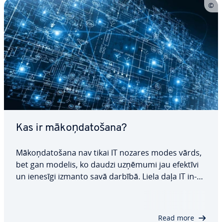
Kas ir mā­koņ­da­to­ša­na?
Mā­koņ­da­to­ša­na nav tikai IT nozares modes vārds,
bet gan modelis, ko daudzi uzņēmumi jau efektīvi
un ienesīgi izmanto savā darbībā. Liela daļa IT in­
fras­truk­tū­ras vairs netiek pār­val­dī­ta uz vietas. Tā
vietā ne­pie­cie­ša­mos pa­kal­po­ju­mus var nomāt, iz­
man­to­jot interneta pa­kal­po­ju­mu.…
Read more