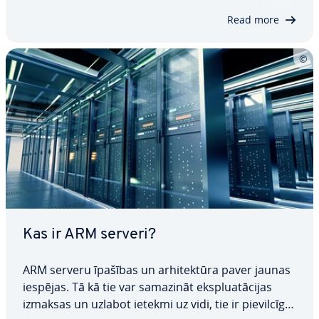
mākoņa elastība ļauj uz­ņē­mu­miem reāllaikā
Read more
pielāgot…
Kas ir ARM serveri?
ARM serveru īpašības un ar­hi­tek­tū­ra paver jaunas
iespējas. Tā kā tie var samazināt eks­plua­tā­ci­jas
izmaksas un uzlabot ietekmi uz vidi, tie ir pie­vil­cī­ga