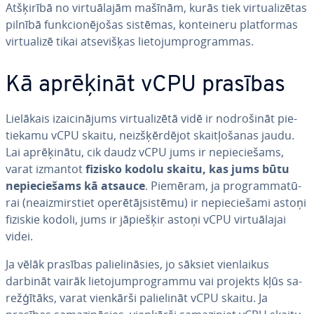
Atšķirībā no vir­tuā­la­jām mašīnām, kurās tiek vir­tua­li­zē­tas
pilnībā fun­kcio­nē­jo­šas sistēmas, kon­tei­ne­ru plat­for­mas
vir­tua­li­zē tikai at­se­viš­ķas lie­to­jum­prog­ram­mas.
Kā aprēķināt vCPU prasības
Lielākais iz­ai­ci­nā­jums vir­tua­li­zē­tā vidē ir no­dro­ši­nāt pie­
tie­ka­mu vCPU skaitu, ne­iz­šķēr­dē­jot skait­ļo­ša­nas jaudu.
Lai ap­rē­ķi­nā­tu, cik daudz vCPU jums ir ne­pie­cie­šams,
varat izmantot
fizisko kodolu skaitu, kas jums būtu
ne­pie­cie­šams kā atsauce
. Piemēram, ja prog­ram­ma­tū­
rai (ne­aiz­mir­stiet ope­rē­tājsis­tē­mu) ir ne­pie­cie­ša­mi astoņi
fiziskie kodoli, jums ir jāpiešķir astoņi vCPU vir­tuā­la­jai
videi.
Ja vēlāk prasības pa­lie­li­nā­sies, jo sāksiet vien­lai­kus
darbināt vairāk lie­to­jum­prog­ram­mu vai projekts kļūs sa­
rež­ģī­tāks, varat vienkārši pa­lie­li­nāt vCPU skaitu. Ja