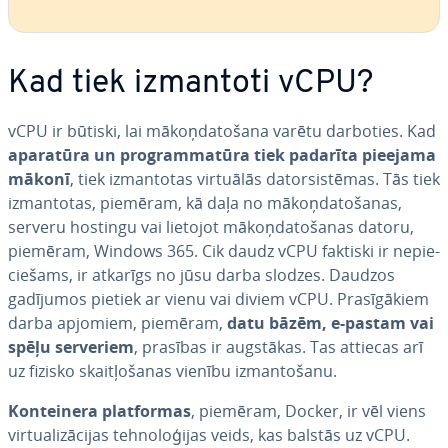
Kad tiek izmantoti vCPU?
vCPU ir būtiski, lai mā­koņ­da­to­ša­na varētu darboties. Kad
aparatūra un prog­ram­ma­tū­ra tiek padarīta pieejama
mākonī
, tiek iz­man­to­tas virtuālās da­torsis­tē­mas. Tās tiek
iz­man­to­tas, piemēram, kā daļa no mā­koņ­da­to­ša­nas,
serveru hostingu vai lietojot mā­koņ­da­to­ša­nas datoru,
piemēram, Windows 365. Cik daudz vCPU faktiski ir ne­pie­
cie­šams, ir atkarīgs no jūsu darba slodzes. Daudzos
gadījumos pietiek ar vienu vai diviem vCPU. Pra­sī­gā­kiem
darba apjomiem, piemēram,
datu bāzēm, e-pastam vai
spēļu serveriem
, prasības ir augstākas. Tas attiecas arī
uz fizisko skait­ļo­ša­nas vienību iz­man­to­ša­nu.
Kon­tei­ne­ra plat­for­mas
, piemēram, Docker, ir vēl viens
vir­tua­li­zā­ci­jas teh­no­lo­ģi­jas veids, kas balstās uz vCPU.