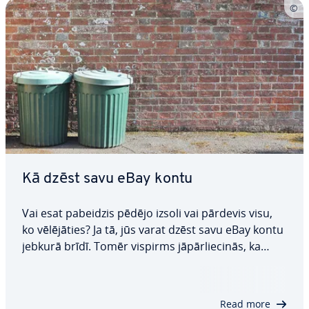
Kā dzēst savu eBay kontu
Vai esat pabeidzis pēdējo izsoli vai pārdevis visu,
ko vē­lē­jā­ties? Ja tā, jūs varat dzēst savu eBay kontu
jebkurā brīdī. Tomēr vispirms jā­pār­lie­ci­nās, ka
jums nav nekādu ne­sa­mak­sā­tu rēķinu, komisijas
maksu vai izsoles pie­dā­vā­ju­mu un ka visi jūsu
veikala abo­ne­men­ti ir atcelti. Kad…
Read more