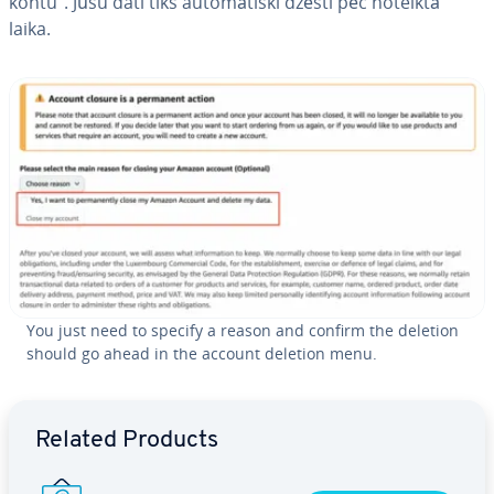
kontu”. Jūsu dati tiks au­to­mā­tis­ki dzēsti pēc noteiktā
laika.
You just need to specify a reason and confirm the deletion
should go ahead in the account deletion menu.
Go to Main Menu
Related Products