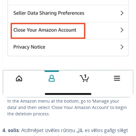
In the Amazon menu at the bottom, go to ‘Manage your
data’ and then select ‘Close Your Amazon Account’ to begin
the deletion process.
4. solis
: At­zī­mē­jiet izvēles rūtiņu „Jā, es vēlos galīgi slēgt