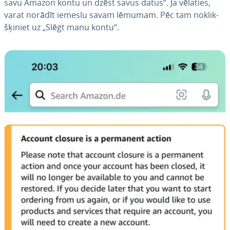
savu Amazon kontu un dzēst savus datus“. Ja vēlaties,
varat norādīt iemeslu savam lēmumam. Pēc tam no­klik­
šķi­niet uz „Slēgt manu kontu“.