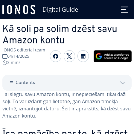
Digital Guide
Skip to Main Content
Kā soli pa solim dzēst savu
Amazon kontu
IONOS editorial team
Share on Facebook
Share on Twitter
Share on Linked
04/14/2025
3 mins
Contents
Lai slēgtu savu Amazon kontu, ir ne­pie­cie­ša­mi tikai daži
soļi. To var izdarīt gan lietotnē, gan Amazon tīmekļa
vietnē, iz­man­to­jot datoru. Šeit ir ap­rak­stīts, kā dzēst savu
Amazon kontu.