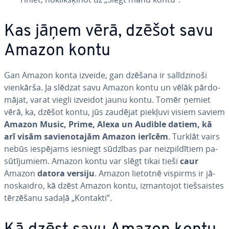
Kas jāņem vērā, dzēšot savu
Amazon kontu
Gan Amazon konta izveide, gan dzēšana ir sa­lī­dzi­no­ši
vienkārša. Ja slēdzat savu Amazon kontu un vēlāk pār­do­
mā­jat, varat viegli izveidot jaunu kontu. Tomēr ņemiet
vērā, ka, dzēšot kontu, jūs zaudējat piekļuvi visiem saviem
Amazon Music, Prime, Alexa un Audible datiem, kā
arī visām sa­vie­no­ta­jām Amazon ierīcēm
. Turklāt vairs
nebūs iespējams iesniegt sūdzības par ne­iz­pil­dī­tiem pa­
sū­tī­ju­miem. Amazon kontu var slēgt tikai tieši
caur
Amazon
datora versiju
. Amazon lietotnē vispirms ir jā­
no­s­kaid­ro, kā dzēst Amazon kontu, iz­man­to­jot tiešsais­tes
tērzēšanu sadaļā „Kontakti”.