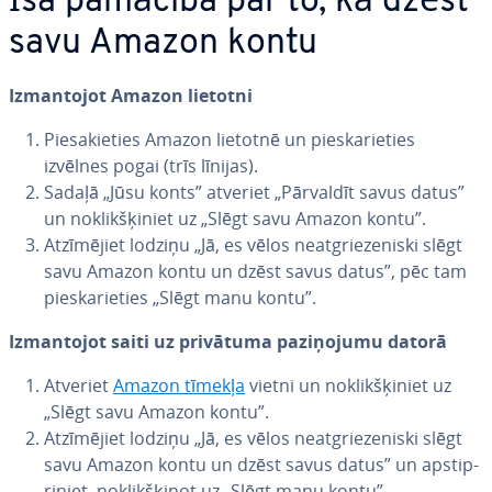
Īsa pamācība par to, kā dzēst
savu Amazon kontu
Iz­man­to­jot Amazon lietotni
Pie­sa­kie­ties Amazon lietotnē un pie­ska­rie­ties
izvēlnes pogai (trīs līnijas).
Sadaļā „Jūsu konts” atveriet „Pārvaldīt savus datus”
un no­klik­šķi­niet uz „Slēgt savu Amazon kontu”.
At­zī­mē­jiet lodziņu „Jā, es vēlos ne­at­grie­ze­nis­ki slēgt
savu Amazon kontu un dzēst savus datus”, pēc tam
pie­ska­rie­ties „Slēgt manu kontu”.
Iz­man­to­jot saiti uz privātuma pa­zi­ņo­ju­mu datorā
Atveriet
Amazon tīmekļa
vietni un no­klik­šķi­niet uz
„Slēgt savu Amazon kontu”.
At­zī­mē­jiet lodziņu „Jā, es vēlos ne­at­grie­ze­nis­ki slēgt
savu Amazon kontu un dzēst savus datus” un ap­stip­
ri­niet, no­klik­šķi­not uz „Slēgt manu kontu”.