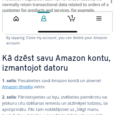
By tapping ‘Close my account’, you can delete your Amazon
account.
Kā dzēst savu Amazon kontu,
iz­man­to­jot datoru
1. solis
: Pie­sa­kie­ties savā Amazon kontā un atveriet
Amazon tīmekļa
vietni.
2. solis
: Pār­vie­to­jie­ties uz leju, iz­vē­lie­ties piemērotu vai
jebkuru citu dzēšanas iemeslu un at­zī­mē­jiet lodziņu, lai
ap­stip­ri­nā­tu. Pēc tam no­klik­šķi­niet uz „Slēgt manu