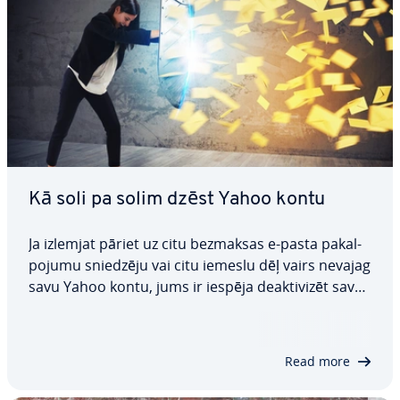
Kā soli pa solim dzēst Yahoo kontu
Ja izlemjat pāriet uz citu bezmaksas e-pasta pa­kal­
po­ju­mu sniedzēju vai citu iemeslu dēļ vairs nevajag
savu Yahoo kontu, jums ir iespēja deak­ti­vi­zēt savu
profilu. Turp­mā­ka­jā rakstā mēs iz­skaid­ro­sim, kā
dzēst savu Yahoo kontu, ko vajadzētu ņemt vērā
pirms tam, kā arī kā atšķiras…
Read more