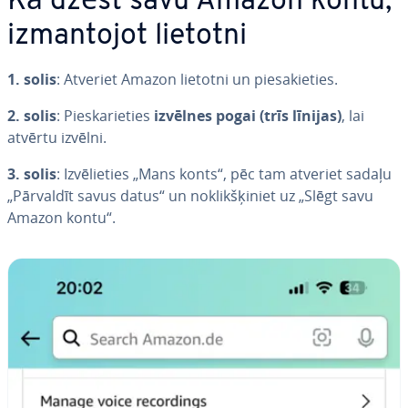
Kā dzēst savu Amazon kontu,
iz­man­to­jot lietotni
1. solis
: Atveriet Amazon lietotni un pie­sa­kie­ties.
2. solis
: Pie­ska­rie­ties
izvēlnes pogai (trīs līnijas)
, lai
atvērtu izvēlni.
3. solis
: Iz­vē­lie­ties „Mans konts“, pēc tam atveriet sadaļu
„Pārvaldīt savus datus“ un no­klik­šķi­niet uz „Slēgt savu
Amazon kontu“.