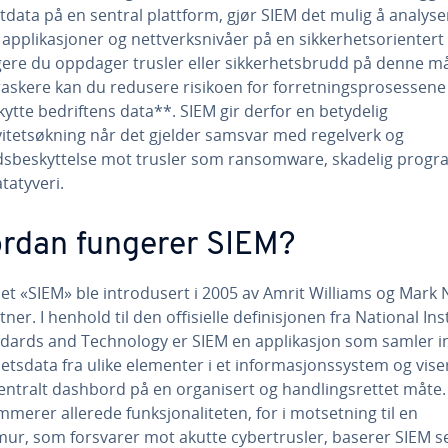
tdata på en sentral plattform, gjør SIEM det mulig å analyse
e applikasjoner og nettverksnivåer på en sikkerhetsorientert
ligere du oppdager trusler eller sikkerhetsbrudd på denne m
raskere kan du redusere risikoen for forretningsprosessene
ytte bedriftens data**. SIEM gir derfor en betydelig
ivitetsøkning når det gjelder samsvar med regelverk og
dsbeskyttelse mot trusler som ransomware, skadelig prog
atatyveri.
rdan fungerer SIEM?
et «SIEM» ble introdusert i 2005 av Amrit Williams og Mark N
tner. I henhold til den offisielle definisjonen fra National Ins
ndards and Technology er SIEM en applikasjon som samler i
hetsdata fra ulike elementer i et informasjonssystem og vis
sentralt dashbord på en organisert og handlingsrettet måte.
merer allerede funksjonaliteten, for i motsetning til en
ur, som forsvarer mot akutte cybertrusler, baserer SIEM s