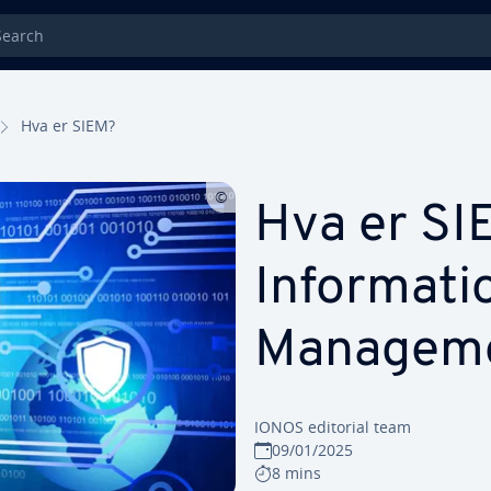
rch
Hva er SIEM?
Hva er SI
Informati
Manageme
IONOS editorial team
09/01/2025
8 mins