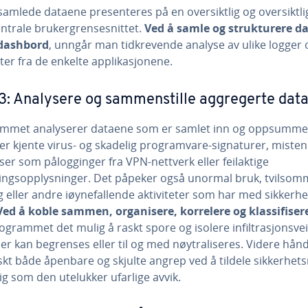
samlede dataene presenteres på en oversiktlig og oversiktl
entrale brukergrensesnittet.
Ved å samle og strukturere d
 dashbord
, unngår man tidkrevende analyse av ulike logger 
ter fra de enkelte applikasjonene.
3: Analysere og sammenstille aggregerte dat
mmet analyserer dataene som er samlet inn og oppsummer
ter kjente virus- og skadelig programvare-signaturer, misten
er som pålogginger fra VPN-nettverk eller feilaktige
ingsopplysninger. Det påpeker også unormal bruk, tvilsom
 eller andre iøynefallende aktiviteter som har med sikkerhe
Ved å koble sammen, organisere, korrelere og klassifiser
ogrammet det mulig å raskt spore og isolere infiltrasjonsveie
ler kan begrenses eller til og med nøytraliseres. Videre hån
kt både åpenbare og skjulte angrep ved å tildele sikkerhets
g som den utelukker ufarlige avvik.