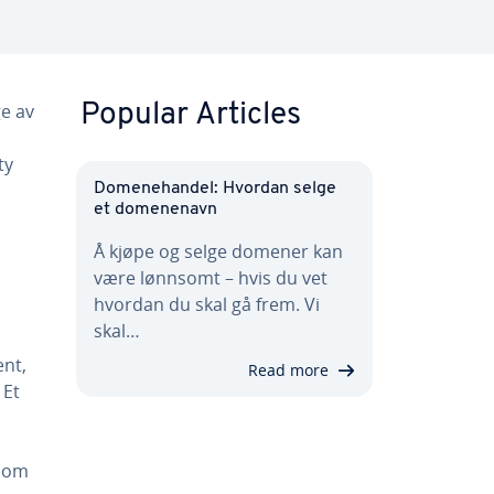
ge av
Popular Articles
ty
Domenehandel: Hvordan selge
et domenenavn
Å kjøpe og selge domener kan
være lønnsomt – hvis du vet
hvordan du skal gå frem. Vi
skal…
ent,
Read more
. Et
 som