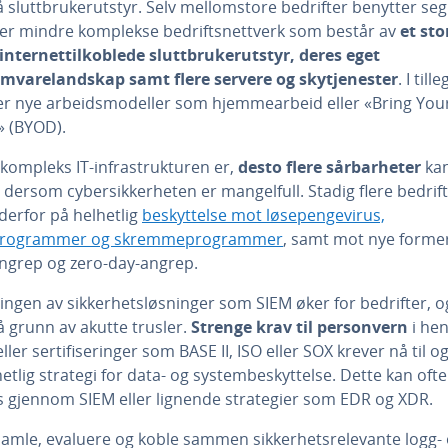
 sluttbrukerutstyr. Selv mellomstore bedrifter benytter seg
ler mindre komplekse bedriftsnettverk som består av
et sto
 internettilkoblede sluttbrukerutstyr, deres eget
mvarelandskap samt flere servere og skytjenester
. I tille
 nye arbeidsmodeller som hjemmearbeid eller «Bring Yo
» (BYOD).
 kompleks IT-infrastrukturen er,
desto flere sårbarheter
ka
 dersom cybersikkerheten er mangelfull. Stadig flere bedrif
derfor på helhetlig
beskyttelse mot løsepengevirus,
programmer og skremmeprogrammer
, samt mot nye former
ngrep og zero-day-angrep.
ingen av sikkerhetsløsninger som SIEM øker for bedrifter, o
å grunn av akutte trusler.
Strenge krav til personvern
i hen
ler sertifiseringer som BASE II, ISO eller SOX krever nå til 
etlig strategi for data- og systembeskyttelse. Dette kan oft
 gjennom SIEM eller lignende strategier som EDR og XDR.
samle, evaluere og koble sammen sikkerhetsrelevante logg-