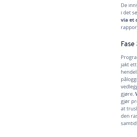
De inn
i det s
via et
rappor
Fase 
Progra
jakt et
hendels
pålogg
vedlegg
gjøre.
gjør pr
at trus
den ras
samtidi