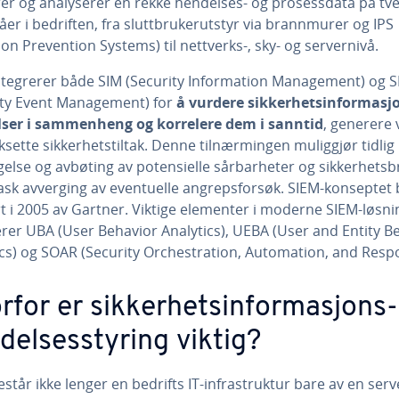
rer og analyserer en rekke hendelses- og prosessdata på tve
våer i bedriften, fra sluttbrukerutstyr via brannmurer og IPS
ion Prevention Systems) til nettverks-, sky- og servernivå.
ntegrerer både SIM (Security Information Management) og 
ity Event Management) for
å vurdere sikkerhetsinformasj
ser i sammenheng og korrelere dem i sanntid
, generere 
ksette sikkerhetstiltak. Denne tilnærmingen muliggjør tidlig
else og avbøting av potensielle sårbarheter og sikkerhetsb
ask avverging av eventuelle angrepsforsøk. SIEM-konseptet 
rt i 2005 av Gartner. Viktige elementer i moderne SIEM-løsni
erer UBA (User Behavior Analytics), UEBA (User and Entity B
ics) og SOAR (Security Orchestration, Automation, and Resp
rfor er sikkerhetsinformasjons-
delsesstyring viktig?
estår ikke lenger en bedrifts IT-infrastruktur bare av en serv