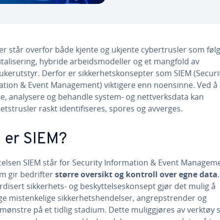
er står overfor både kjente og ukjente cybertrusler som føl
italisering, hybride arbeidsmodeller og et mangfold av
rukerutstyr. Derfor er sikkerhetskonsepter som SIEM (Securi
ation & Event Management) viktigere enn noensinne. Ved å
re, analysere og behandle system- og nettverksdata kan
etstrusler raskt identifiseres, spores og avverges.
 er SIEM?
telsen SIEM står for Security Information & Event Managem
m gir bedrifter
større oversikt og kontroll over egne data
disert sikkerhets- og beskyttelseskonsept gjør det mulig å
e mistenkelige sikkerhetshendelser, angrepstrender og
lmønstre på et tidlig stadium. Dette muliggjøres av verktøy