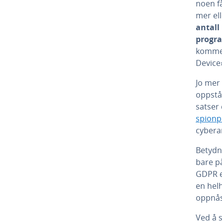
noen få
mer el
antall
progra
kommer
Device
Jo mer
oppstå
satser 
spion
cybera
Betydn
bare p
GDPR el
en helh
oppnås
Ved å 