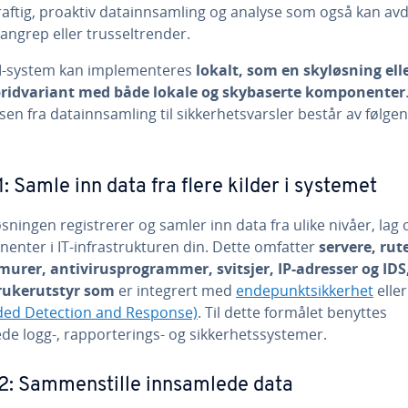
aftig, proaktiv datainnsamling og analyse som også kan av
 angrep eller trusseltrender.
M-system kan implementeres
lokalt, som en skyløsning ell
ridvariant med både lokale og skybaserte komponenter
en fra datainnsamling til sikkerhetsvarsler består av følgen
1: Samle inn data fra flere kilder i systemet
sningen registrerer og samler inn data fra ulike nivåer, lag 
enter i IT-infrastrukturen din. Dette omfatter
servere, rut
urer, antivirusprogrammer, svitsjer, IP-adresser og IDS
rukerutstyr som
er integrert med
endepunktsikkerhet
elle
ded Detection and Response)
. Til dette formålet benyttes
ede logg-, rapporterings- og sikkerhetssystemer.
2: Sammenstille innsamlede data