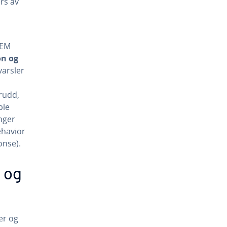
rs av
SEM
on og
varsler
rudd,
ble
nger
ehavior
onse).
 og
er og