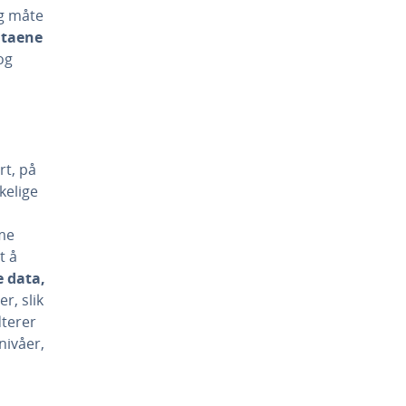
ig måte
ataene
og
a
t, på
kelige
me
t å
e data,
r, slik
dterer
nivåer,