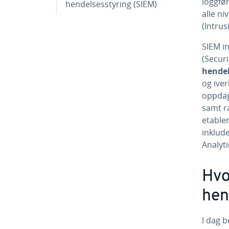
loggfø
hendelsesstyring (SIEM)
alle ni
(Intrus
SIEM i
(Secur
hendel
og iver
oppdag
samt r
etable
inklud
Analyt
Hvo
hen
I dag b