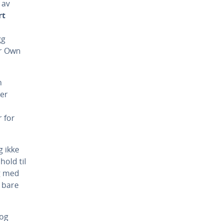
 av
rt
gg
ur Own
n
ter
 for
g ikke
hold til
og med
e bare
 og