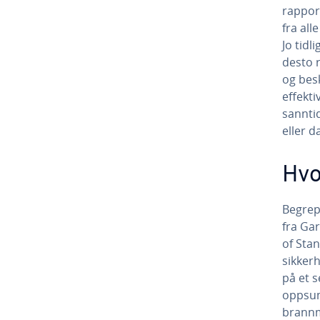
rappor
fra all
Jo tid
desto 
og besk
effekt
sannti
eller d
Hvo
Begrep
fra Gar
of Sta
sikker
på et 
oppsum
brannm