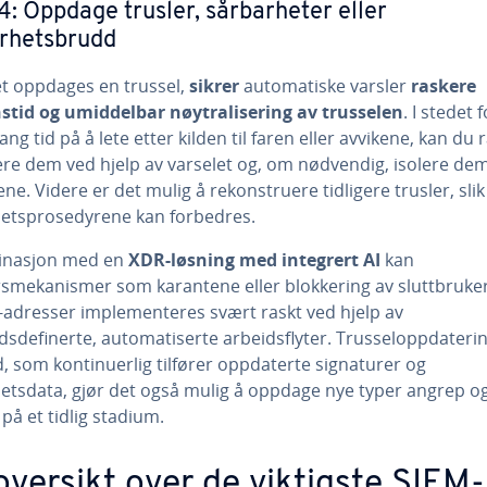
4: Oppdage trusler, sårbarheter eller
erhetsbrudd
et oppdages en trussel,
sikrer
automatiske varsler
raskere
stid og umiddelbar nøytralisering av trusselen
. I stedet 
ang tid på å lete etter kilden til faren eller avvikene, kan du 
ere dem ved hjelp av varselet og, om nødvendig, isolere dem
ne. Videre er det mulig å rekonstruere tidligere trusler, slik
hetsprosedyrene kan forbedres.
inasjon med en
XDR-løsning med integrert AI
kan
rsmekanismer som karantene eller blokkering av sluttbruke
P-adresser implementeres svært raskt ved hjelp av
dsdefinerte, automatiserte arbeidsflyter. Trusseloppdaterin
, som kontinuerlig tilfører oppdaterte signaturer og
hetsdata, gjør det også mulig å oppdage nye typer angrep o
 på et tidlig stadium.
oversikt over de viktigste SIEM-