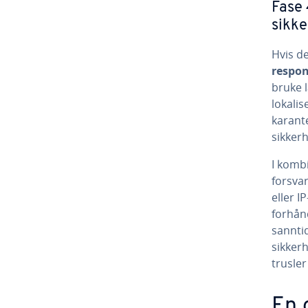
Fase 
sikk
Hvis d
respon
bruke l
lokalis
karante
sikker
I komb
forsva
eller I
forhån
sanntid
sikker
trusler
En 