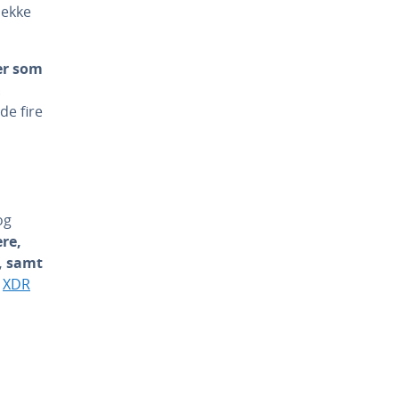
dekke
er som
.
de fire
og
ere,
, samt
r
XDR