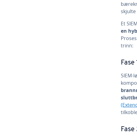
bærekr
skjulte
Et SIE
en hyb
Prosess
trinn:
Fase 
SIEM-lø
kompon
brannm
sluttb
(Exten
tilkobl
Fase 