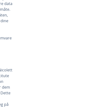
re data
 måte.
åten,
 dine
ramvare
icolett
titute
nn
er dem
 Dette
eg på