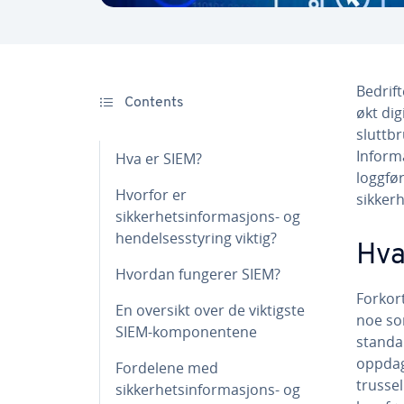
Bedrift
Contents
økt dig
sluttb
Inform
Hva er SIEM?
loggfø
Hvorfor er
sikkerh
sikkerhetsinformasjons- og
hendelsesstyring viktig?
Hva
Hvordan fungerer SIEM?
Forkor
En oversikt over de viktigste
noe so
SIEM-komponentene
standar
oppdag
Fordelene med
trusse
sikkerhetsinformasjons- og