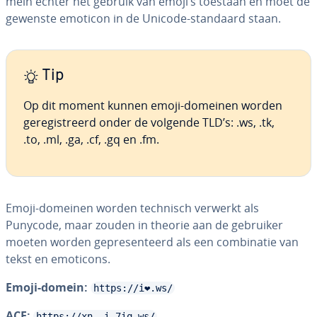
mein echter het gebruik van emoji’s toestaan en moet de
gewenste emoticon in de Unicode-standaard staan.
Tip
Op dit moment kunnen emoji-domeinen worden
ge­re­gi­streerd onder de volgende TLD’s: .ws, .tk,
.to, .ml, .ga, .cf, .gq en .fm.
Emoji-domeinen worden technisch verwerkt als
Punycode, maar zouden in theorie aan de gebruiker
moeten worden ge­pre­sen­teerd als een com­bi­na­tie van
tekst en emoticons.
Emoji-domein:
https://i❤.ws/
ACE:
https://xn--i-7iq.ws/