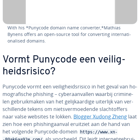
With his *Punycode domain name converter,*Mathias
Bynens offers an open-source tool for con­ver­ting in­ter­na­ti­
o­na­li­sed domains.
Vormt Punycode een vei­lig­
heids­ri­si­co?
Punycode vormt een vei­lig­heids­ri­si­co in het geval van ho­
mo­gra­fi­sche phishing – cy­ber­aan­val­len waarbij cri­mi­ne­
len ge­bruik­ma­ken van het ge­lijk­aar­di­ge uiterlijk van ver­
schil­len­de tekens om niets­ver­moe­den­de slacht­of­fers
naar valse websites te lokken.
Blogger Xudong Zheng
laat
zien hoe een phis­hing­aan­val eruitziet aan de hand van
het volgende Punycode-domein
https://www.xn-
als voorbeeld. Dit leidt in­ter­net­ge­brui­
-80ak6aa92e.com/