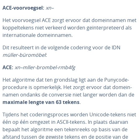
ACE-voor­voeg­sel:
xn–
Het voor­voeg­sel ACE zorgt ervoor dat do­mein­na­men met
kop­pel­te­kens niet verkeerd worden ge­ïn­ter­pre­teerd als
in­ter­na­ti­o­na­le do­mein­na­men.
Dit re­sul­teert in de volgende codering voor de IDN
müller-büromöbel
:
ACE:
xn–mller-brombel-rmb4fg
Het algoritme dat ten grondslag ligt aan de Punycode-
procedure is op­mer­ke­lijk. Het zorgt ervoor dat do­mein­
na­men ondanks de conversie niet langer worden dan de
maximale lengte van 63 tekens
.
Tijdens het co­de­rings­pro­ces worden Unicode-tekens niet
één op één omgezet in ASCII-tekens. In plaats daarvan
bepaalt het algoritme een te­ken­reeks op basis van de
afstand tussen de gewiste tekens en de positie van de