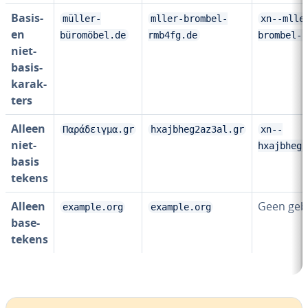
Basis-
müller-
mller-brombel-
xn--mlle
en
büromöbel.de
rmb4fg.de
brombel-r
niet-
ba­sis­
ka­rak­
ters
Alleen
Παράδειγμα.gr
hxajbheg2az3al.gr
xn--
niet-
hxajbheg2
basis
tekens
Alleen
Geen geb
example.org
example.org
bas­e­
te­kens