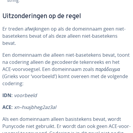
string.
Uit­zon­de­rin­gen op de regel
Er treden af­wij­kin­gen op als de do­mein­naam geen niet-
bas­e­te­kens bevat of als deze alleen niet-bas­e­te­kens
bevat.
Een do­mein­naam die alleen niet-bas­e­te­kens bevat, toont
na codering alleen de ge­co­deer­de te­ken­reeks en het
ACE-voor­voeg­sel. Een do­mein­naam zoals
παράδειγμα
(Grieks voor ‘voorbeeld’) komt overeen met de volgende
codering:
IDN:
voorbeeld
ACE:
xn–hxajbheg2az3al
Als een do­mein­naam alleen ba­sis­te­kens bevat, wordt
Punycode niet gebruikt. Er wordt dan ook geen ACE-voor­