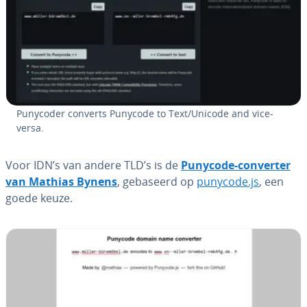
Punycoder converts Punycode to Text/Unicode and vice-
versa.
Voor IDN’s van andere TLD’s is de
Punycode-converter
van Mathias Bynens
, gebaseerd op
punycode.js
, een
goede keuze.