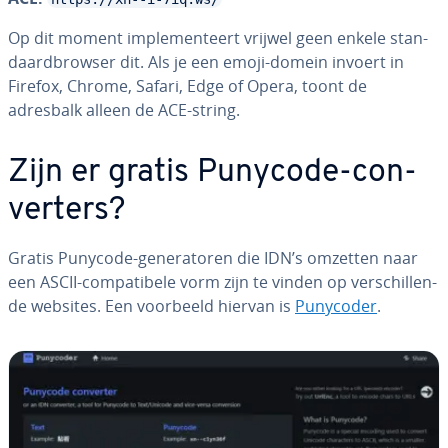
Op dit moment im­ple­men­teert vrijwel geen enkele stan­
daard­brow­ser dit. Als je een emoji-domein invoert in
Firefox, Chrome, Safari, Edge of Opera, toont de
adresbalk alleen de ACE-string.
Zijn er gratis Punycode-con­
ver­ters?
Gratis Punycode-ge­ne­ra­to­ren die IDN’s omzetten naar
een ASCII-com­pa­ti­be­le vorm zijn te vinden op ver­schil­len­
de websites. Een voorbeeld hiervan is
Punycoder
.