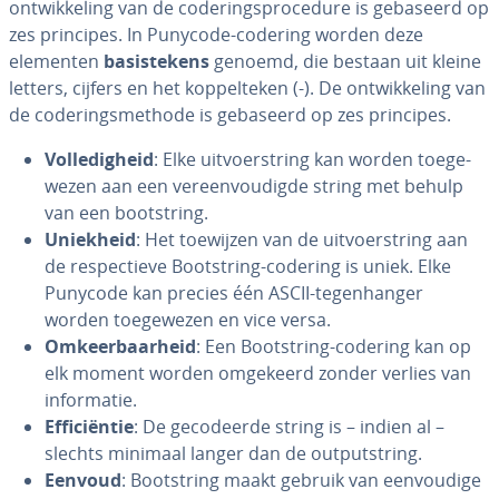
ont­wik­ke­ling van de co­de­rings­pro­ce­du­re is gebaseerd op
zes principes. In Punycode-codering worden deze
elementen
ba­sis­te­kens
genoemd, die bestaan uit kleine
letters, cijfers en het kop­pel­te­ken (-). De ont­wik­ke­ling van
de co­de­rings­me­tho­de is gebaseerd op zes principes.
Vol­le­dig­heid
: Elke uit­voer­string kan worden toe­ge­
we­zen aan een ver­een­vou­dig­de string met behulp
van een boot­string.
Uniekheid
: Het toewijzen van de uit­voer­string aan
de res­pec­tie­ve Boot­string-codering is uniek. Elke
Punycode kan precies één ASCII-te­gen­han­ger
worden toe­ge­we­zen en vice versa.
Om­keer­baar­heid
: Een Boot­string-codering kan op
elk moment worden omgekeerd zonder verlies van
in­for­ma­tie.
Ef­fi­ci­ën­tie
: De ge­co­deer­de string is – indien al –
slechts minimaal langer dan de out­putstring.
Eenvoud
: Boot­string maakt gebruik van een­vou­di­ge