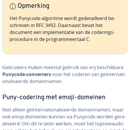
Opmerking
Het Punycode-algoritme wordt ge­de­tail­leerd be­
schre­ven in RFC 3492. Daarnaast bevat het
document een im­ple­men­ta­tie van de co­de­rings­
pro­ce­du­re in de pro­gram­meer­taal C.
Ge­brui­kers maken meestal gebruik van vrij be­schik­ba­re
Punycode-con­ver­ters
voor het coderen van ge­ïn­ter­na­ti­
o­na­li­seer­de do­mein­na­men.
Puny-codering met emoji-domeinen
Niet alleen ge­ïn­ter­na­ti­o­na­li­seer­de do­mein­na­men, maar
ook emoji-domeinen kunnen via Punycode worden ge­re­
a­li­seerd. Om dit te laten werken, moet het top­ni­veau­do­