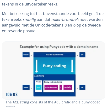
tekens in de uit­voer­te­ken­reeks.
Met be­trek­king tot het bo­ven­staan­de voorbeeld geeft de
te­ken­reeks
rmb4fg
aan dat
mller-brombel
moet worden
aangevuld met de Unicode-tekens
ü
en
ö
op de tweede
en zevende positie.
The ACE string consists of the ACE prefix and a puny-coded