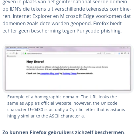
geven in plaats van het ge­ïn­ter­na­ti­o­na­li­seer­de domein
op IDN’s die tekens uit ver­schil­len­de tekensets com­bi­ne­
ren. Internet Explorer en Microsoft Edge voorkomen dat
domeinen zoals deze worden geopend. Firefox biedt
echter geen be­scher­ming tegen Punycode-phishing.
Example of a ho­mo­grap­hic domain: The URL looks the
same as Apple’s official website, however, the Unicode
character U+0430 is actually a Cyrillic letter that is as­to­nis­
hin­gly similar to the ASCII character a.
Zo kunnen Firefox-ge­brui­kers zichzelf be­scher­men
.