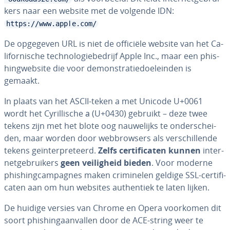
kers naar een website met de volgende IDN:
https://www.аррӏе.com/
De opgegeven URL is niet de officiële website van het Ca­
li­for­ni­sche tech­no­lo­gie­be­drijf Apple Inc., maar een phis­
hing­web­si­te die voor de­mon­stra­tie­doel­ein­den is
gemaakt.
In plaats van het ASCII-teken a met Unicode U+0061
wordt het Cy­ril­li­sche а (U+0430) gebruikt – deze twee
tekens zijn met het blote oog nau­we­lijks te on­der­schei­
den, maar worden door web­brow­sers als ver­schil­len­de
tekens ge­ïn­ter­pre­teerd.
Zelfs cer­ti­fi­ca­ten kunnen
in­ter­
net­ge­brui­kers
geen vei­lig­heid bieden
. Voor moderne
phis­hing­cam­pag­nes maken cri­mi­ne­len geldige SSL-cer­ti­fi­
ca­ten aan om hun websites au­then­tiek te laten lijken.
De huidige versies van Chrome en Opera voorkomen dit
soort phis­hing­aan­val­len door de ACE-string weer te