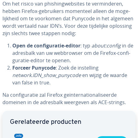
Om het risico van phis­hing­web­si­tes te ver­min­de­ren,
hebben Firefox-ge­brui­kers momenteel alleen de mo­ge­
lijk­heid om te voorkomen dat Punycode in het algemeen
wordt vertaald naar IDN’s. Voor deze tij­de­lij­ke oplossing
zijn slechts twee stappen nodig:
Open de con­fi­gu­ra­tie-editor
: typ
about:config
in de
adresbalk van uw web­brow­ser om de Firefox-con­fi­
gu­ra­tie-editor te openen.
Forceer Punycode
: Zoek de in­stel­ling
network.IDN_show_punycode
en wijzig de waarde
van false in true.
Na con­fi­gu­ra­tie zal Firefox ge­ïn­ter­na­ti­o­na­li­seer­de
domeinen in de adresbalk weergeven als ACE-strings.
Ga naar hoofdmenu
Ge­re­la­teer­de producten