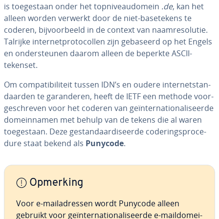
is toe­ge­staan onder het top­ni­veau­do­mein
.de
, kan het
alleen worden verwerkt door de niet-bas­e­te­kens te
coderen, bij­voor­beeld in de context van naam­re­so­lu­tie.
Talrijke in­ter­net­pro­to­col­len zijn gebaseerd op het Engels
en on­der­steu­nen daarom alleen de beperkte ASCII-
tekenset.
Om com­pa­ti­bi­li­teit tussen IDN’s en oudere in­ter­net­stan­
daar­den te ga­ran­de­ren, heeft de IETF een methode voor­
ge­schre­ven voor het coderen van ge­ïn­ter­na­ti­o­na­li­seer­de
do­mein­na­men met behulp van de tekens die al waren
toe­ge­staan. Deze ge­stan­daar­di­seer­de co­de­rings­pro­ce­
du­re staat bekend als
Punycode
.
Opmerking
Voor e-mail­adres­sen wordt Punycode alleen
gebruikt voor ge­ïn­ter­na­ti­o­na­li­seer­de e-maildo­mei­