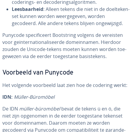
coderings- en de­co­de­ringsal­go­rit­men.
Lees­baar­heid
: Alleen tekens die niet in de doel­te­ken­
set kunnen worden weer­ge­ge­ven, worden
gecodeerd. Alle andere tekens blijven on­ge­wij­zigd.
Punycode spe­ci­fi­ceert Boot­string volgens de vereisten
voor ge­ïn­ter­na­ti­o­na­li­seer­de do­mein­na­men. Hierdoor
zouden de Unicode-tekens moeten kunnen worden toe­
ge­we­zen via de eerder toe­ge­sta­ne ba­sis­te­kens.
Voorbeeld van Punycode
Het volgende voorbeeld laat zien hoe de codering werkt:
IDN:
Müller-Büromöbel
De IDN
müller-büromöbel
bevat de tekens ü en ö, die
niet zijn opgenomen in de eerder toe­ge­sta­ne tekenset
voor do­mein­na­men. Daarom moeten ze worden
gecodeerd via Punycode om com­pa­ti­bi­li­teit te ga­ran­de­