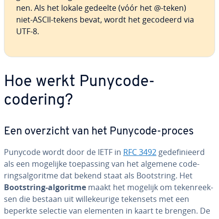
nen. Als het lokale gedeelte (vóór het @-teken)
niet-ASCII-tekens bevat, wordt het gecodeerd via
UTF-8.
Hoe werkt Punycode-
codering?
Een overzicht van het Punycode-proces
Punycode wordt door de IETF in
RFC 3492
ge­de­fi­ni­eerd
als een mogelijke toe­pas­sing van het algemene co­de­
ringsal­go­rit­me dat bekend staat als Boot­string. Het
Boot­string-algoritme
maakt het mogelijk om te­ken­reek­
sen die bestaan uit wil­le­keu­ri­ge tekensets met een
beperkte selectie van elementen in kaart te brengen. De