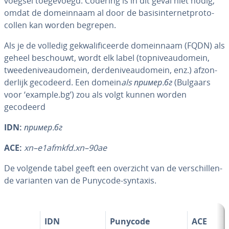
voeg­sel toe­ge­voegd. Codering is in dit geval niet nodig,
omdat de do­mein­naam al door de ba­sis­in­ter­net­pro­to­
col­len kan worden begrepen.
Als je de volledig ge­kwa­li­fi­ceer­de do­mein­naam (FQDN) als
geheel beschouwt, wordt elk label (top­ni­veau­do­mein,
twee­de­ni­veau­do­mein, der­de­ni­veau­do­mein, enz.) af­zon­
der­lijk gecodeerd. Een domein
als пример.бг
(Bulgaars
voor ‘example.bg’) zou als volgt kunnen worden
gecodeerd
IDN:
пример.бг
ACE:
xn–e1afmkfd.xn–90ae
De volgende tabel geeft een overzicht van de ver­schil­len­
de varianten van de Punycode-syntaxis.
IDN
Punycode
ACE