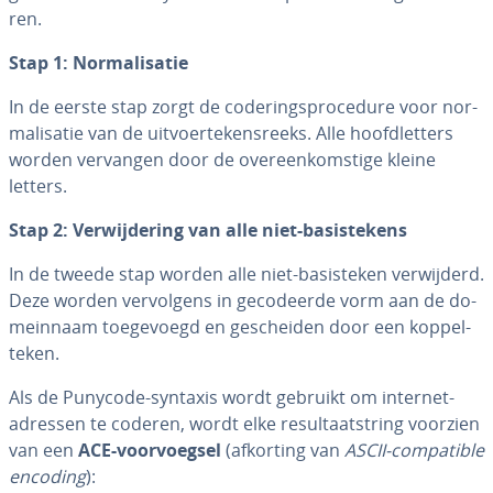
ren.
Stap 1: Nor­ma­li­sa­tie
In de eerste stap zorgt de co­de­rings­pro­ce­du­re voor nor­
ma­li­sa­tie van de uit­voer­te­kens­reeks. Alle hoofd­let­ters
worden vervangen door de over­een­kom­sti­ge kleine
letters.
Stap 2: Ver­wij­de­ring van alle niet-ba­sis­te­kens
In de tweede stap worden alle niet-ba­sis­te­ken ver­wij­derd.
Deze worden ver­vol­gens in ge­co­deer­de vorm aan de do­
mein­naam toe­ge­voegd en ge­schei­den door een kop­pel­
te­ken.
Als de Punycode-syntaxis wordt gebruikt om in­ter­net­
adres­sen te coderen, wordt elke re­sul­taatstring voorzien
van een
ACE-voor­voeg­sel
(afkorting van
ASCII-com­pa­ti­ble
encoding
):