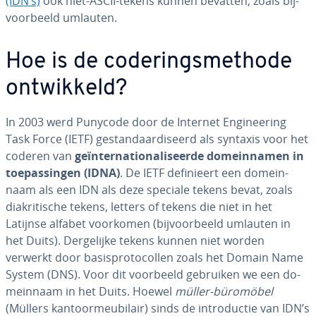
(IDN’s)
ook niet-ASCII-tekens kunnen bevatten, zoals bij­
voor­beeld umlauten.
Hoe is de co­de­rings­me­tho­de
ont­wik­keld?
In 2003 werd Punycode door de Internet En­gi­nee­ring
Task Force (IETF) ge­stan­daar­di­seerd als syntaxis voor het
coderen van
ge­ïn­ter­na­ti­o­na­li­seer­de do­mein­na­men in
toe­pas­sin­gen (IDNA)
. De IETF de­fi­ni­eert een do­mein­
naam als een IDN als deze speciale tekens bevat, zoals
dia­kri­ti­sche tekens, letters of tekens die niet in het
Latijnse alfabet voorkomen (bij­voor­beeld umlauten in
het Duits). Der­ge­lij­ke tekens kunnen niet worden
verwerkt door ba­sis­pro­to­col­len zoals het Domain Name
System (DNS). Voor dit voorbeeld gebruiken we een do­
mein­naam in het Duits. Hoewel
müller-büromöbel
(Müllers kan­toor­meu­bi­lair) sinds de in­tro­duc­tie van IDN’s