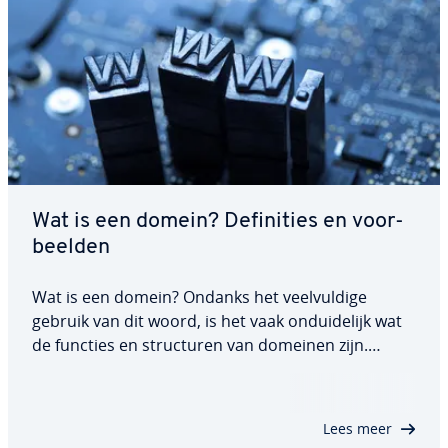
Wat is een domein? De­fi­ni­ties en voor­
beel­den
Wat is een domein? Ondanks het veel­vul­di­ge
gebruik van dit woord, is het vaak on­dui­de­lijk wat
de functies en struc­tu­ren van domeinen zijn.
Kennis van de hi­ë­rar­chi­sche structuur van het
Domain Name System (DNS) is van fun­da­men­teel
belang voor iedereen die werkzaam is op het
Lees meer
gebied…