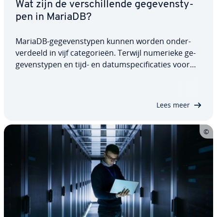
Wat zijn de ver­schil­len­de ge­ge­vens­ty­
pen in MariaDB?
MariaDB-ge­ge­vens­ty­pen kunnen worden on­der­
ver­deeld in vijf ca­te­go­rie­ën. Terwijl numerieke ge­
ge­vens­ty­pen en tijd- en da­tum­spe­ci­fi­ca­ties voor
getallen zijn bedoeld, kunnen strings ver­schil­len­de
tekens bevatten. Het da­ta­ba­se­be­heer­sys­teem
staat ook ge­o­me­tri­sche ge­ge­vens­ty­pen en…
Lees meer