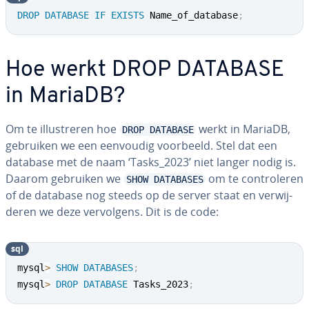
DROP
DATABASE
IF
EXISTS
 Name_of_database
;
Hoe werkt DROP DATABASE
in MariaDB?
Om te il­lu­stre­ren hoe
werkt in MariaDB,
DROP DATABASE
gebruiken we een eenvoudig voorbeeld. Stel dat een
database met de naam ‘Tasks_2023’ niet langer nodig is.
Daarom gebruiken we
om te con­tro­le­ren
SHOW DATABASES
of de database nog steeds op de server staat en ver­wij­
de­ren we deze ver­vol­gens. Dit is de code:
sql
mysql
>
SHOW
DATABASES
;
mysql
>
DROP
DATABASE
 Tasks_2023
;