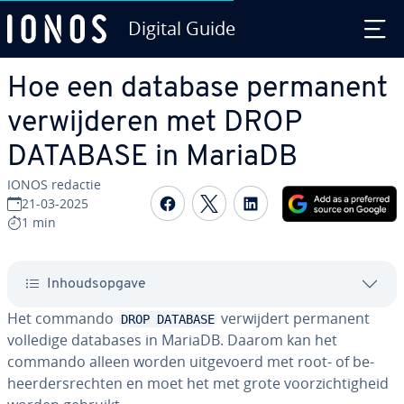
Digital Guide
Ga naar hoofd­in­houd
Hoe een database permanent
ver­wij­de­ren met DROP
DATABASE in MariaDB
IONOS redactie
Delen op Facebook
Delen op Twitter
Delen op Linked
21-03-2025
1 min
In­houds­op­ga­ve
Het commando
ver­wij­dert permanent
DROP DATABASE
volledige databases in MariaDB. Daarom kan het
commando alleen worden uit­ge­voerd met root- of be­
heer­ders­rech­ten en moet het met grote voor­zich­tig­heid