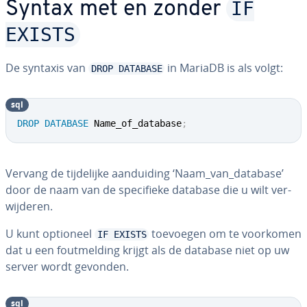
IF
Syntax met en zonder
EXISTS
De syntaxis van
in MariaDB is als volgt:
DROP DATABASE
sql
DROP
DATABASE
 Name_of_database
;
Vervang de tij­de­lij­ke aan­dui­ding ‘Naam_van_database’
door de naam van de spe­ci­fie­ke database die u wilt ver­
wij­de­ren.
U kunt optioneel
toevoegen om te voorkomen
IF EXISTS
dat u een fout­mel­ding krijgt als de database niet op uw
server wordt gevonden.
sql