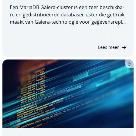
Een MariaDB Galera-cluster is een zeer be­schik­ba­
re en ge­dis­tri­bu­eer­de da­ta­base­clus­ter die ge­bruik­
maakt van Galera-tech­no­lo­gie voor ge­ge­vens­re­pli­
ca­tie. Alle knoop­pun­ten in het cluster zijn ge­lijk­
waar­dig en kunnen te­ge­lij­ker­tijd lees- en schrijf­be­
wer­kin­gen verwerken. Dankzij…
Lees meer