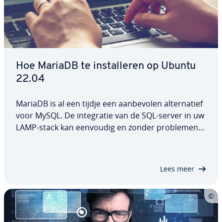
Hoe MariaDB te in­stal­le­ren op Ubuntu
22.04
MariaDB is al een tijdje een aan­be­vo­len al­ter­na­tief
voor MySQL. De in­te­gra­tie van de SQL-server in uw
LAMP-stack kan eenvoudig en zonder problemen
worden uit­ge­voerd. In deze speciale hand­lei­ding
leggen we uit hoe u MariaDB op Ubuntu 22.04 in­
stal­leert, con­fi­gu­reert en aan­vul­len­de…
Lees meer