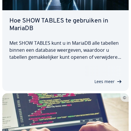
Hoe SHOW TABLES te gebruiken in
MariaDB
Met SHOW TABLES kunt u in MariaDB alle tabellen
binnen een database weergeven, waardoor u
tabellen ge­mak­ke­lij­ker kunt openen of ver­wij­de­ren.
In dit artikel bekijken we de structuur van deze
MariaDB-in­struc­tie en hoe u deze kunt gebruiken.
Aan de hand van een­vou­di­ge voor­beel­den…
Lees meer