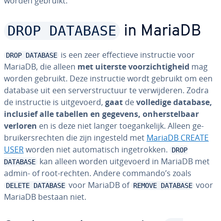
worden gebruikt.
DROP DATABASE
in MariaDB
is een zeer ef­fec­tie­ve in­struc­tie voor
DROP DATABASE
MariaDB, die alleen
met uiterste voor­zich­tig­heid
mag
worden gebruikt. Deze in­struc­tie wordt gebruikt om een
database uit een ser­ver­struc­tuur te ver­wij­de­ren. Zodra
de in­struc­tie is uit­ge­voerd,
gaat
de
volledige database,
inclusief alle tabellen en gegevens, on­her­stel­baar
verloren
en is deze niet langer toe­gan­ke­lijk. Alleen ge­
brui­kers­rech­ten die zijn ingesteld met
MariaDB CREATE
USER
worden niet au­to­ma­tisch in­ge­trok­ken.
DROP
kan alleen worden uit­ge­voerd in MariaDB met
DATABASE
admin- of root-rechten. Andere commando’s zoals
voor MariaDB of
voor
DELETE DATABASE
REMOVE DATABASE
MariaDB bestaan niet.