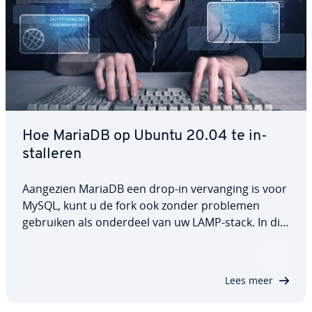
Hoe MariaDB op Ubuntu 20.04 te in­
stal­le­ren
Aangezien MariaDB een drop-in ver­van­ging is voor
MySQL, kunt u de fork ook zonder problemen
gebruiken als onderdeel van uw LAMP-stack. In dit
artikel leggen we uit hoe u MariaDB op Ubuntu
20.04 in­stal­leert, welke con­fi­gu­ra­ties en be­vei­li­
gings­maat­re­ge­len worden aan­be­vo­len en hoe u…
Lees meer