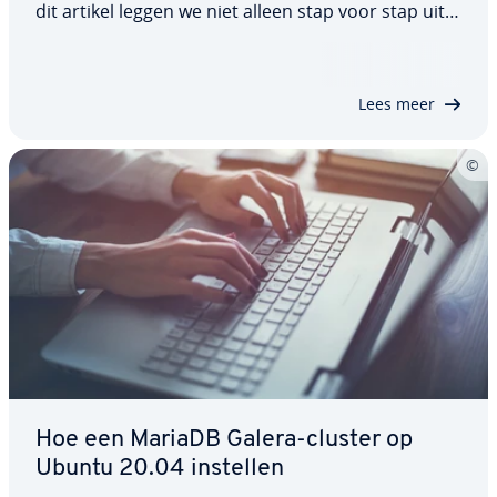
dit artikel leggen we niet alleen stap voor stap uit
hoe u het commando gebruikt en een nieuwe
gebruiker aanmaakt, maar laten we u ook zien
welke ge­brui­kers­rech­ten u aan ge­brui­kers kunt…
Lees meer
Hoe een MariaDB Galera-cluster op
Ubuntu 20.04 instellen