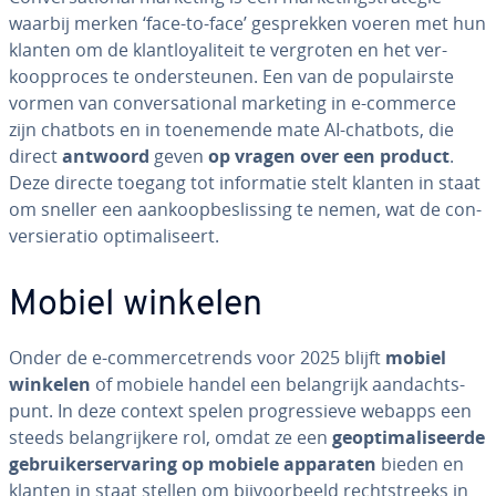
waarbij merken ‘face-to-face’ ge­sprek­ken voeren met hun
klanten om de klant­loy­a­li­teit te vergroten en het ver­
koop­pro­ces te on­der­steu­nen. Een van de po­pu­lair­ste
vormen van con­ver­sa­ti­o­nal marketing in e-commerce
zijn chatbots en in toe­ne­men­de mate AI-chatbots, die
direct
antwoord
geven
op vragen over een product
.
Deze directe toegang tot in­for­ma­tie stelt klanten in staat
om sneller een aan­koop­be­slis­sing te nemen, wat de con­
ver­siera­tio op­ti­ma­li­seert.
Mobiel winkelen
Onder de e-com­mer­ce­trends voor 2025 blijft
mobiel
winkelen
of mobiele handel een be­lang­rijk aan­dachts­
punt. In deze context spelen pro­gres­sie­ve webapps een
steeds be­lang­rij­ke­re rol, omdat ze een
ge­op­ti­ma­li­seer­de
ge­brui­ker­s­er­va­ring op mobiele apparaten
bieden en
klanten in staat stellen om bij­voor­beeld recht­streeks in