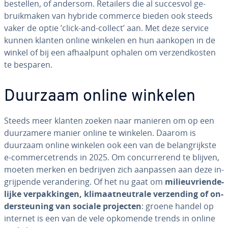
bestellen, of andersom. Retailers die al succesvol ge­
bruik­ma­ken van hybride commerce bieden ook steeds
vaker de optie ’click-and-collect’ aan. Met deze service
kunnen klanten online winkelen en hun aankopen in de
winkel of bij een af­haal­punt ophalen om ver­zend­kos­ten
te besparen.
Duurzaam online winkelen
Steeds meer klanten zoeken naar manieren om op een
duur­za­me­re manier online te winkelen. Daarom is
duurzaam online winkelen ook een van de be­lang­rijk­ste
e-com­mer­ce­trends in 2025. Om con­cur­re­rend te blijven,
moeten merken en bedrijven zich aanpassen aan deze in­
grij­pen­de ver­an­de­ring. Of het nu gaat om
mi­li­eu­vrien­de­
lij­ke ver­pak­kin­gen, kli­maat­neu­tra­le ver­zen­ding of on­
der­steu­ning van sociale projecten
: groene handel op
internet is een van de vele opkomende trends in online