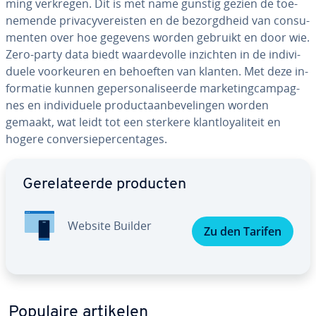
ming verkregen. Dit is met name gunstig gezien de toe­
ne­men­de pri­va­cy­ve­r­eis­ten en de be­zorgd­heid van con­su­
men­ten over hoe gegevens worden gebruikt en door wie.
Zero-party data biedt waar­de­vol­le inzichten in de in­di­vi­
du­e­le voor­keu­ren en behoeften van klanten. Met deze in­
for­ma­tie kunnen ge­per­so­na­li­seer­de mar­ke­ting­cam­pag­
nes en in­di­vi­du­e­le pro­duct­aan­be­ve­lin­gen worden
gemaakt, wat leidt tot een sterkere klant­loy­a­li­teit en
hogere con­ver­sie­per­cen­ta­ges.
Ga naar hoofdmenu
Ge­re­la­teer­de producten
Website Builder
Zu den Tarifen
Populaire artikelen