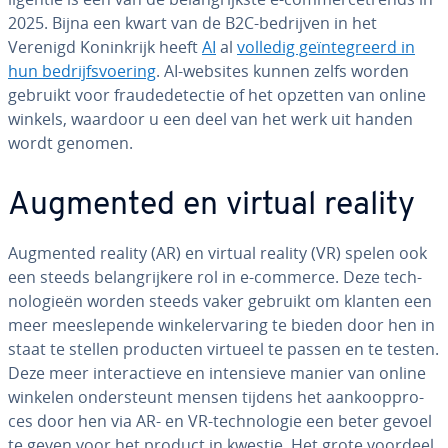
2025. Bijna een kwart van de B2C-bedrijven in het
Verenigd Ko­nink­rijk heeft
AI
al
volledig ge­ïn­te­greerd in
hun be­drijfs­voe­ring
. AI-websites kunnen zelfs worden
gebruikt voor frau­de­de­tec­tie of het opzetten van online
winkels, waardoor u een deel van het werk uit handen
wordt genomen.
Augmented en virtual reality
Augmented reality (AR) en virtual reality (VR) spelen ook
een steeds be­lang­rij­ke­re rol in e-commerce. Deze tech­
no­lo­gie­ën worden steeds vaker gebruikt om klanten een
meer mee­sle­pen­de win­ke­l­er­va­ring te bieden door hen in
staat te stellen producten virtueel te passen en te testen.
Deze meer in­ter­ac­tie­ve en in­ten­sie­ve manier van online
winkelen on­der­steunt mensen tijdens het aan­koop­pro­
ces door hen via AR- en VR-tech­no­lo­gie een beter gevoel
te geven voor het product in kwestie. Het grote voordeel