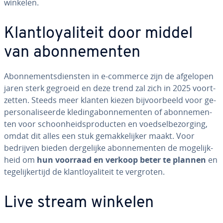
winkelen.
Klant­loy­a­li­teit door middel
van abon­ne­men­ten
Abon­ne­ments­dien­sten in e-commerce zijn de afgelopen
jaren sterk gegroeid en deze trend zal zich in 2025 voort­
zet­ten. Steeds meer klanten kiezen bij­voor­beeld voor ge­
per­so­na­li­seer­de kle­dingabon­ne­men­ten of abon­ne­men­
ten voor schoon­heids­pro­duc­ten en voed­sel­be­zor­ging,
omdat dit alles een stuk ge­mak­ke­lij­ker maakt. Voor
bedrijven bieden der­ge­lij­ke abon­ne­men­ten de mo­ge­lijk­
heid om
hun voorraad en verkoop beter te plannen
en
te­ge­lij­ker­tijd de klant­loy­a­li­teit te vergroten.
Live stream winkelen