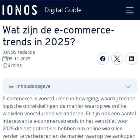
Digital Guide
Ga naar hoofd­in­houd
Wat zijn de e-com­mer­ce­
trends in 2025?
IONOS redactie
Delen op F
Delen 
D
05-11-2025
6 mins
In­houds­op­ga­ve
E-commerce is voort­du­rend in beweging, waarbij tech­no­
lo­gi­sche ont­wik­ke­lin­gen de manier waarop we online
winkelen voort­du­rend ver­an­de­ren. Er zijn ook een aantal
in­te­res­san­te e-com­mer­ce­trends in het verschiet voor
2025 die het po­ten­ti­eel hebben om online winkelen
verder te ver­be­te­ren en de manier waarop we aankopen