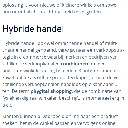
oplossing is voor nieuwe of kleinere winkels om zowel
hun omzet als hun zicht­baar­heid te vergroten.
Hybride handel
Hybride handel, ook wel om­ni­chan­nel­han­del of mul­ti­
chan­nel­han­del genoemd, verwijst naar een ver­koop­stra­
te­gie in e-commerce waarbij merken en bedrijven ver­
schil­len­de ver­koop­ka­na­len
com­bi­ne­ren
om een
uniforme win­ke­l­er­va­ring te bieden. Klanten kunnen dus
zowel online als offline producten kopen, omdat de ver­
schil­len­de ver­koop­ka­na­len naadloos op elkaar aan­slui­
ten. De term
phygital shopping
, die de com­bi­na­tie van
fysiek en digitaal winkelen be­schrijft, is momenteel erg in
trek.
Klanten kunnen bij­voor­beeld online naar een product
zoeken, het in de winkel passen en ver­vol­gens online