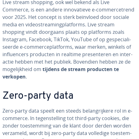
Live stream shopping, ook wel bekend als Live
Commerce, is een andere in­no­va­tie­ve e-com­mer­ce­trend
voor 2025. Het concept is sterk beïnvloed door sociale
media en vi­deo­st­rea­ming­plat­forms. Live stream
shopping vindt doorgaans plaats op platforms zoals
Instagram, Facebook, TikTok, YouTube of op ge­spe­ci­a­li­
seer­de e-com­mer­ce­plat­forms, waar merken, winkels of
in­flu­en­cers producten in realtime pre­sen­te­ren en in­ter­
ac­tie hebben met het publiek. Bovendien hebben ze de
mo­ge­lijk­heid om
tijdens de stream producten te
verkopen
.
Zero-party data
Zero-party data speelt een steeds be­lang­rij­ke­re rol in e-
commerce. In te­gen­stel­ling tot third-party cookies, die
zonder toe­stem­ming van de klant door derden worden
verzameld, wordt bij zero-party data volledige toe­stem­