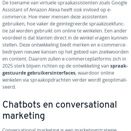
De toename van virtuele spraak­as­sis­ten­ten zoals Google
Assistant of Amazon Alexa heeft ook invloed op e-
commerce. Hoe meer mensen deze as­sis­ten­ten
gebruiken, hoe vaker de ge­ïn­te­greer­de spraak­zoek­func­
tie zal worden gebruikt om online te winkelen. Een ander
voordeel is dat klanten direct in de winkel vragen kunnen
stellen. Deze ont­wik­ke­ling biedt merken en e-com­mer­ce­
be­drij­ven nieuwe kansen op het gebied van zoek­woor­den
en content. Daarom zullen e-com­mer­ce­plat­forms zich in
2025 sterk blijven richten op de ont­wik­ke­ling van
spraak­
ge­stuur­de ge­brui­kers­in­ter­fa­ces
, waardoor online
winkelen via spraak­op­drach­ten verder wordt ge­op­ti­ma­li­
seerd.
Chatbots en con­ver­sa­ti­o­nal
marketing
Con­ver­sa­ti­o­nal marketing is een mar­ke­ting­stra­te­gie