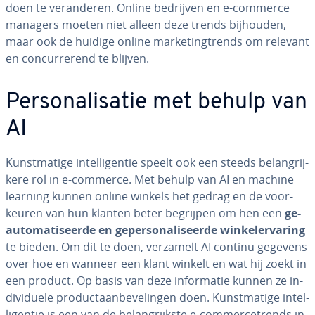
doen te ver­an­de­ren. Online bedrijven en e-commerce
managers moeten niet alleen deze trends bijhouden,
maar ook de huidige online mar­ke­ting­trends om relevant
en con­cur­re­rend te blijven.
Per­so­na­li­sa­tie met behulp van
AI
Kunst­ma­ti­ge in­tel­li­gen­tie speelt ook een steeds be­lang­rij­
ke­re rol in e-commerce. Met behulp van AI en machine
learning kunnen online winkels het gedrag en de voor­
keu­ren van hun klanten beter begrijpen om hen een
ge­
au­to­ma­ti­seer­de en ge­per­so­na­li­seer­de win­ke­l­er­va­ring
te bieden. Om dit te doen, verzamelt AI continu gegevens
over hoe en wanneer een klant winkelt en wat hij zoekt in
een product. Op basis van deze in­for­ma­tie kunnen ze in­
di­vi­du­e­le pro­duct­aan­be­ve­lin­gen doen. Kunst­ma­ti­ge in­tel­
li­gen­tie is een van de be­lang­rijk­ste e-com­mer­ce­trends in