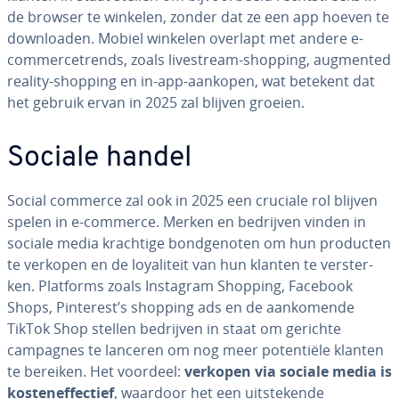
de browser te winkelen, zonder dat ze een app hoeven te
down­lo­a­den. Mobiel winkelen overlapt met andere e-
com­mer­ce­trends, zoals li­vestream-shopping, augmented
reality-shopping en in-app-aankopen, wat betekent dat
het gebruik ervan in 2025 zal blijven groeien.
Sociale handel
Social commerce zal ook in 2025 een cruciale rol blijven
spelen in e-commerce. Merken en bedrijven vinden in
sociale media krachtige bond­ge­no­ten om hun producten
te verkopen en de loy­a­li­teit van hun klanten te ver­ster­
ken. Platforms zoals Instagram Shopping, Facebook
Shops, Pinterest’s shopping ads en de aan­ko­men­de
TikTok Shop stellen bedrijven in staat om gerichte
campagnes te lanceren om nog meer po­ten­ti­ë­le klanten
te bereiken. Het voordeel:
verkopen via sociale media is
kos­ten­ef­fec­tief
, waardoor het een uit­ste­ken­de