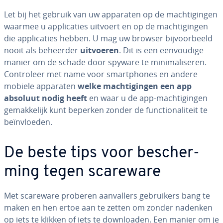
Let bij het gebruik van uw apparaten op de mach­ti­gin­gen
waarmee u ap­pli­ca­ties uitvoert en op de mach­ti­gin­gen
die ap­pli­ca­ties hebben. U mag uw browser bij­voor­beeld
nooit als beheerder
uitvoeren
. Dit is een een­vou­di­ge
manier om de schade door spyware te mi­ni­ma­li­se­ren.
Con­tro­leer met name voor smartpho­nes en andere
mobiele apparaten
welke mach­ti­gin­gen een app
absoluut nodig heeft
en waar u de app-mach­ti­gin­gen
ge­mak­ke­lijk kunt beperken zonder de func­ti­o­na­li­teit te
be­ïn­vloe­den.
De beste tips voor be­scher­
ming tegen scareware
Met scareware proberen aan­val­lers ge­brui­kers bang te
maken en hen ertoe aan te zetten om zonder nadenken
op iets te klikken of iets te down­lo­a­den. Een manier om je