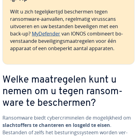
Wilt u zich te­ge­lij­ker­tijd be­scher­men tegen
ransom­wa­re-aanvallen, re­gel­ma­tig vi­rus­scans
uitvoeren en uw bestanden be­vei­li­gen met een
back-up?
My­De­fen­der
van IONOS com­bi­neert bo­
ven­staan­de be­vei­li­gings­maat­re­ge­len voor één
apparaat of een onbeperkt aantal apparaten.
Welke maat­re­ge­len kunt u
nemen om u tegen ransom­
wa­re te be­scher­men?
Ransom­wa­re biedt cy­ber­cri­mi­ne­len de mo­ge­lijk­heid om
slacht­of­fers te chanteren en losgeld te eisen
.
Bestanden of zelfs het be­stu­rings­sys­teem worden ver­