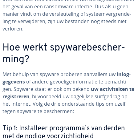
het geval van een ransom­wa­re-infectie. Dus als u geen
manier vindt om de ver­sleu­te­ling of sys­teem­ver­gren­de­
ling te ver­wij­de­ren, zijn uw bestanden nog steeds niet
verloren.
Hoe werkt spy­wa­re­be­scher­
ming?
Met behulp van spyware proberen aan­val­lers uw
in­log­
ge­ge­vens
of andere gevoelige in­for­ma­tie te be­mach­ti­
gen. Spyware staat er ook om bekend
uw ac­ti­vi­tei­ten te
re­gi­stre­ren
, bij­voor­beeld uw da­ge­lijk­se surf­ge­drag op
het internet. Volg de drie on­der­staan­de tips om uzelf
tegen spyware te be­scher­men:
Tip 1: In­stal­leer programma’s van derden
met de nodige voor­zich­tig­heid