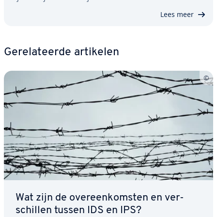
Lees meer
Ge­re­la­teer­de artikelen
Wat zijn de over­een­kom­sten en ver­
schil­len tussen IDS en IPS?