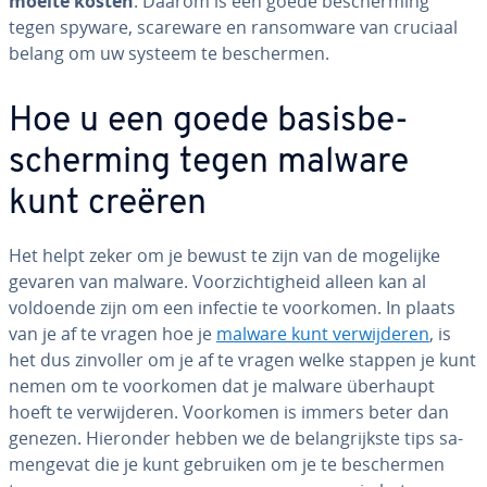
moeite kosten
. Daarom is een goede be­scher­ming
tegen spyware, scareware en ransom­wa­re van cruciaal
belang om uw systeem te be­scher­men.
Hoe u een goede ba­sis­be­
scher­ming tegen malware
kunt creëren
Het helpt zeker om je bewust te zijn van de mogelijke
gevaren van malware. Voor­zich­tig­heid alleen kan al
voldoende zijn om een infectie te voorkomen. In plaats
van je af te vragen hoe je
malware kunt ver­wij­de­ren
, is
het dus zinvoller om je af te vragen welke stappen je kunt
nemen om te voorkomen dat je malware überhaupt
hoeft te ver­wij­de­ren. Voorkomen is immers beter dan
genezen. Hieronder hebben we de be­lang­rijk­ste tips sa­
men­ge­vat die je kunt gebruiken om je te be­scher­men