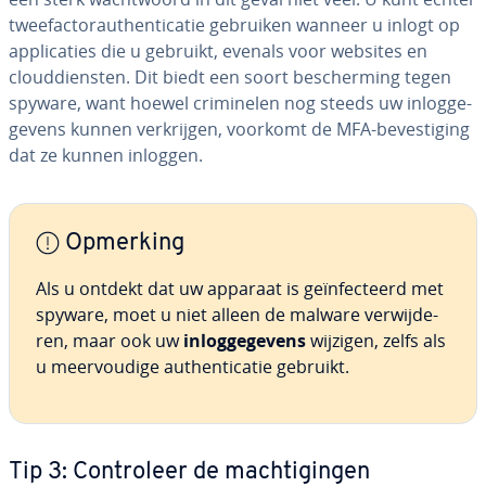
twee­f­ac­to­r­au­then­ti­ca­tie gebruiken wanneer u inlogt op
ap­pli­ca­ties die u gebruikt, evenals voor websites en
cloud­dien­sten. Dit biedt een soort be­scher­ming tegen
spyware, want hoewel cri­mi­ne­len nog steeds uw in­log­ge­
ge­vens kunnen ver­krij­gen, voorkomt de MFA-be­ves­ti­ging
dat ze kunnen inloggen.
Opmerking
Als u ontdekt dat uw apparaat is ge­ïn­fec­teerd met
spyware, moet u niet alleen de malware ver­wij­de­
ren, maar ook uw
in­log­ge­ge­vens
wijzigen, zelfs als
u meer­vou­di­ge au­then­ti­ca­tie gebruikt.
Tip 3: Con­tro­leer de mach­ti­gin­gen