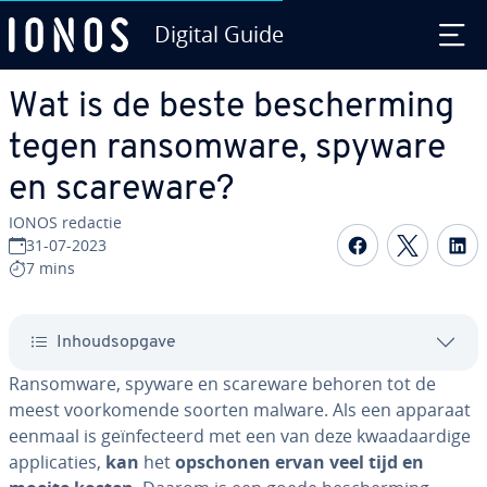
Digital Guide
Ga naar hoofd­in­houd
Wat is de beste be­scher­ming
tegen ransom­wa­re, spyware
en scareware?
IONOS redactie
Delen op F
Delen 
D
31-07-2023
7 mins
In­houds­op­ga­ve
Ransom­wa­re, spyware en scareware behoren tot de
meest voor­ko­men­de soorten malware. Als een apparaat
eenmaal is ge­ïn­fec­teerd met een van deze kwaad­aar­di­ge
ap­pli­ca­ties,
kan
het
opschonen ervan veel tijd en