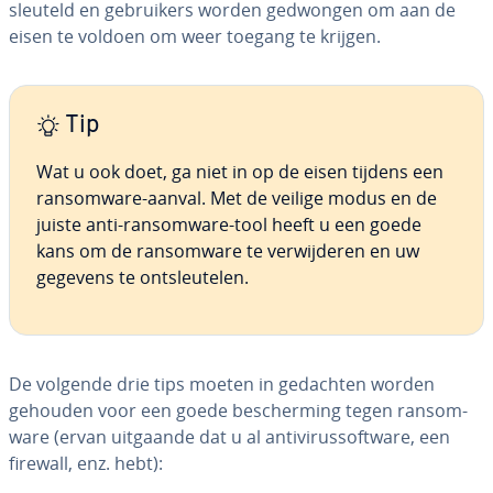
sleu­teld en ge­brui­kers worden gedwongen om aan de
eisen te voldoen om weer toegang te krijgen.
Tip
Wat u ook doet, ga niet in op de eisen tijdens een
ransom­wa­re-aanval. Met de veilige modus en de
juiste anti-ransom­wa­re-tool heeft u een goede
kans om de ransom­wa­re te ver­wij­de­ren en uw
gegevens te ont­sleu­te­len.
De volgende drie tips moeten in gedachten worden
gehouden voor een goede be­scher­ming tegen ransom­
wa­re (ervan uitgaande dat u al an­ti­vi­rus­soft­wa­re, een
firewall, enz. hebt):