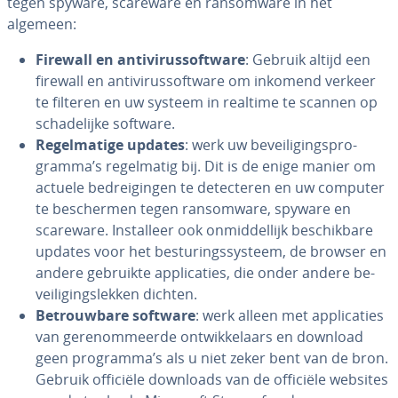
tegen spyware, scareware en ransom­wa­re in het
algemeen:
Firewall en an­ti­vi­rus­soft­wa­re
: Gebruik altijd een
firewall en an­ti­vi­rus­soft­wa­re om inkomend verkeer
te filteren en uw systeem in realtime te scannen op
scha­de­lij­ke software.
Re­gel­ma­ti­ge updates
: werk uw be­vei­li­gings­pro­
gram­ma’s re­gel­ma­tig bij. Dit is de enige manier om
actuele be­drei­gin­gen te de­tec­te­ren en uw computer
te be­scher­men tegen ransom­wa­re, spyware en
scareware. In­stal­leer ook on­mid­del­lijk be­schik­ba­re
updates voor het be­stu­rings­sys­teem, de browser en
andere gebruikte ap­pli­ca­ties, die onder andere be­
vei­li­gings­lek­ken dichten.
Be­trouw­ba­re software
: werk alleen met ap­pli­ca­ties
van ge­re­nom­meer­de ont­wik­ke­laars en download
geen programma’s als u niet zeker bent van de bron.
Gebruik officiële downloads van de officiële websites