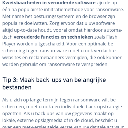
Kwets­baar­he­den in ver­ou­der­de software
zijn de op
één na po­pu­lair­ste in­fil­tra­tie­me­tho­de voor ransom­wa­re.
Met name het be­stu­rings­sys­teem en de browser zijn
populaire doel­wit­ten. Zorg ervoor dat u uw software
altijd up-to-date houdt, vooral omdat hierdoor au­to­ma­
tisch
ver­ou­der­de functies en tech­nie­ken
zoals Flash
Player worden uit­ge­scha­keld. Voor een optimale be­
scher­ming tegen ransom­wa­re moet u ook verdachte
websites en re­cla­me­ban­ners vermijden, die ook kunnen
worden gebruikt om ransom­wa­re te ver­sprei­den.
Tip 3: Maak back-ups van be­lang­rij­ke
bestanden
Als u zich op lange termijn tegen ransom­wa­re wilt be­
scher­men, moet u ook een in­di­vi­du­e­le back-up­stra­te­gie
opzetten. Als u back-ups van uw gegevens maakt op
lokale, externe op­slag­me­dia of in de cloud, beschikt u
over een niet-ver­sleu­tel­de versie van uw digitale activa in