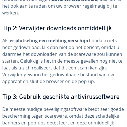
het ook aan te raden om uw browser re­gel­ma­tig bij te
werken.
Tip 2: Verwijder downloads on­mid­del­lijk
Als
er plot­se­ling een melding ver­schijnt
nadat u iets
hebt ge­down­load, klik dan niet op het bericht, omdat u
daarmee het down­lo­a­den van de scareware zou kunnen
starten. Gelukkig is het in de meeste gevallen nog niet te
laat als u zich re­a­li­seert dat dit een scam kan zijn.
Verwijder gewoon het ge­down­lo­a­de bestand van uw
apparaat en sluit de browser en de pop-up.
Tip 3: Gebruik geschikte an­ti­vi­rus­soft­wa­re
De meeste huidige be­vei­li­gings­soft­wa­re biedt zeer goede
be­scher­ming tegen scareware, omdat deze scha­de­lij­ke
banners en pop-ups de­tec­teert en deze on­mid­del­lijk