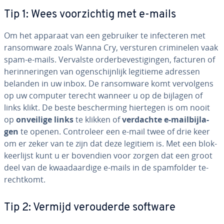
Tip 1: Wees voor­zich­tig met e-mails
Om het apparaat van een gebruiker te in­fec­te­ren met
ransom­wa­re zoals Wanna Cry, versturen cri­mi­ne­len vaak
spam-e-mails. Vervalste or­der­be­ves­ti­gin­gen, facturen of
her­in­ne­rin­gen van ogen­schijn­lijk legitieme adressen
belanden in uw inbox. De ransom­wa­re komt ver­vol­gens
op uw computer terecht wanneer u op de bijlagen of
links klikt. De beste be­scher­ming hiertegen is om nooit
op
onveilige links
te klikken of
verdachte e-mail­bij­la­
gen
te openen. Con­tro­leer een e-mail twee of drie keer
om er zeker van te zijn dat deze legitiem is. Met een blok­
keer­lijst kunt u er bovendien voor zorgen dat een groot
deel van de kwaad­aar­di­ge e-mails in de spam­fol­der te­
recht­komt.
Tip 2: Vermijd ver­ou­der­de software