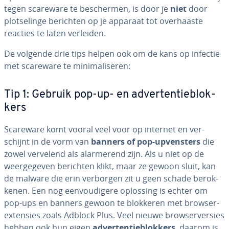
tegen scareware te be­scher­men, is door je
niet
door
plot­se­lin­ge berichten op je apparaat tot over­haas­te
reacties te laten verleiden.
De volgende drie tips helpen ook om de kans op infectie
met scareware te mi­ni­ma­li­se­ren:
Tip 1: Gebruik pop-up- en ad­ver­ten­tie­blok­
kers
Scareware komt vooral veel voor op internet en ver­
schijnt in de vorm van
banners of pop-up­ven­sters
die
zowel vervelend als alar­me­rend zijn. Als u niet op de
weer­ge­ge­ven berichten klikt, maar ze gewoon sluit, kan
de malware die erin verborgen zit u geen schade be­rok­
ke­nen. Een nog een­vou­di­ge­re oplossing is echter om
pop-ups en banners gewoon te blokkeren met brow­ser­
ex­ten­sies zoals Adblock Plus. Veel nieuwe brow­ser­ver­sies
hebben ook hun eigen
ad­ver­ten­tie­blok­kers
, daarom is