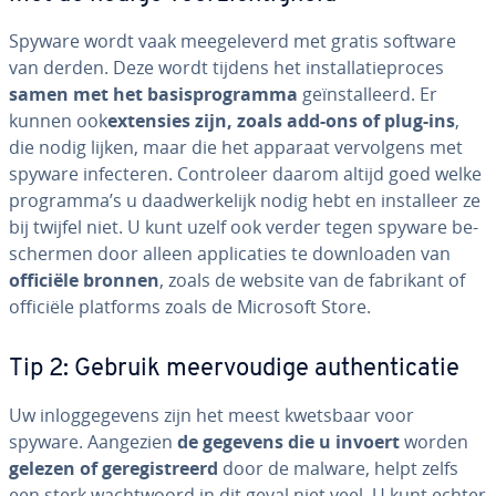
Spyware wordt vaak mee­ge­le­verd met gratis software
van derden. Deze wordt tijdens het in­stal­la­tie­pro­ces
samen met het ba­sis­pro­gram­ma
ge­ïn­stal­leerd. Er
kunnen ook
extensies zijn, zoals add-ons of plug-ins
,
die nodig lijken, maar die het apparaat ver­vol­gens met
spyware in­fec­te­ren. Con­tro­leer daarom altijd goed welke
programma’s u daad­wer­ke­lijk nodig hebt en in­stal­leer ze
bij twijfel niet. U kunt uzelf ook verder tegen spyware be­
scher­men door alleen ap­pli­ca­ties te down­lo­a­den van
officiële bronnen
, zoals de website van de fabrikant of
officiële platforms zoals de Microsoft Store.
Tip 2: Gebruik meer­vou­di­ge au­then­ti­ca­tie
Uw in­log­ge­ge­vens zijn het meest kwetsbaar voor
spyware. Aangezien
de gegevens die u invoert
worden
gelezen of ge­re­gi­streerd
door de malware, helpt zelfs
een sterk wacht­woord in dit geval niet veel. U kunt echter