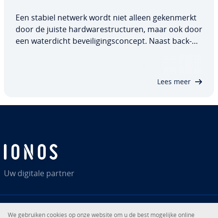
Een stabiel netwerk wordt niet alleen ge­ken­merkt
door de juiste hard­wa­re­struc­tu­ren, maar ook door
een wa­ter­dicht be­vei­li­gings­con­cept. Naast back-
up­op­los­sin­gen en in­tel­li­gen­te fail-safe-systemen is
be­scher­ming tegen externe toegangs pogingen
een must. Intrusion detection systems…
Lees meer
Uw digitale partner
We gebruiken cookies op onze website om u de best mogelijke online