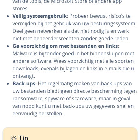
van de tools, de Microsoft Store of andere app
stores.
Veilig sys­teem­ge­bruik
: Probeer bewust risico’s te
vermijden bij het gebruik van uw be­stu­rings­sys­teem.
Deel geen netwerken als dat niet nodig is en werk
niet met be­heer­ders­rech­ten zonder goede reden.
Ga voor­zich­tig om met bestanden en links
:
Malware is bijzonder goed in het bin­nen­slui­pen met
andere software. Wees voor­zich­tig met alle soorten
downloads, evenals bijlagen en links in e-mails die u
ontvangt.
Back-ups
: Het re­gel­ma­tig maken van back-ups van
uw bestanden biedt geen directe be­scher­ming tegen
ransom­wa­re, spyware of scareware, maar in geval
van nood kunt u met back-ups uw gegevens snel en
eenvoudig her­stel­len.
Tip