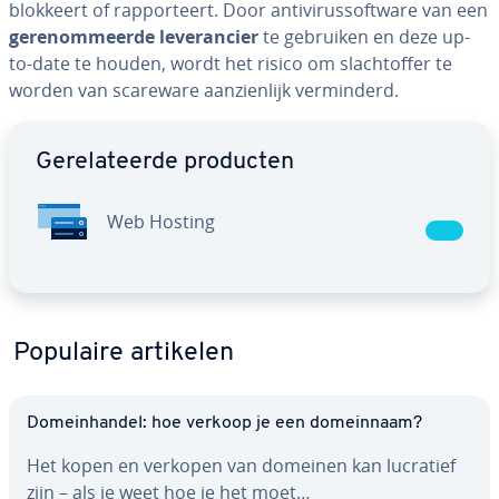
blokkeert of rap­por­teert. Door an­ti­vi­rus­soft­wa­re van een
ge­re­nom­meer­de le­ve­ran­cier
te gebruiken en deze up-
to-date te houden, wordt het risico om slacht­of­fer te
worden van scareware aan­zien­lijk ver­min­derd.
Ga naar hoofdmenu
Ge­re­la­teer­de producten
Web Hosting
Populaire artikelen
Do­mein­han­del: hoe verkoop je een do­mein­naam?
Het kopen en verkopen van domeinen kan lucratief
zijn – als je weet hoe je het moet…