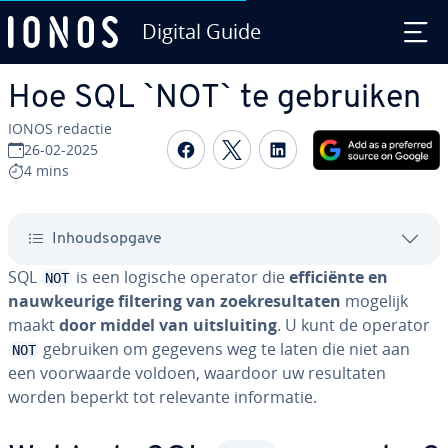
Digital Guide
Ga naar hoofd­in­houd
Hoe SQL `NOT` te gebruiken
IONOS redactie
Delen op Facebook
Delen op Twitter
Delen op Linked
26-02-2025
4 mins
In­houds­op­ga­ve
SQL
is een logische operator die
ef­fi­ci­ën­te en
NOT
nauw­keu­ri­ge filtering van zoek­re­sul­ta­ten
mogelijk
maakt
door middel van uit­slui­ting
. U kunt de operator
gebruiken om gegevens weg te laten die niet aan
NOT
een voor­waar­de voldoen, waardoor uw re­sul­ta­ten
worden beperkt tot relevante in­for­ma­tie.