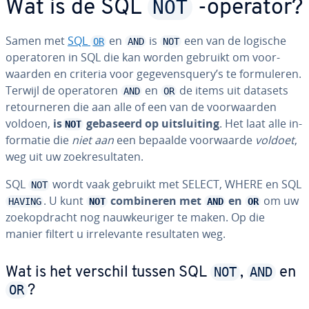
NOT
Wat is de SQL
-operator?
Samen met
SQL
en
is
een van de logische
OR
AND
NOT
ope­ra­to­ren in SQL die kan worden gebruikt om voor­
waar­den en criteria voor ge­ge­vens­query’s te for­mu­le­ren.
Terwijl de ope­ra­to­ren
en
de items uit datasets
AND
OR
re­tour­ne­ren die aan alle of een van de voor­waar­den
voldoen,
is
gebaseerd op uit­slui­ting
. Het laat alle in­
NOT
for­ma­tie die
niet aan
een bepaalde voor­waar­de
voldoet
,
weg uit uw zoek­re­sul­ta­ten.
SQL
wordt vaak gebruikt met SELECT, WHERE en SQL
NOT
. U kunt
com­bi­ne­ren met
en
om uw
HAVING
NOT
AND
OR
zoek­op­dracht nog nauw­keu­ri­ger te maken. Op die
manier filtert u ir­re­le­van­te re­sul­ta­ten weg.
NOT
AND
Wat is het verschil tussen SQL
,
en
OR
?