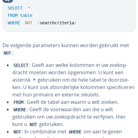
SELECT
*
FROM
table
WHERE
NOT
(
searchcriteria
)
De volgende pa­ra­me­ters kunnen worden gebruikt met
:
NOT
: Geeft aan welke kolommen in uw zoek­op­
SELECT
dracht moeten worden opgenomen. U kunt een
asterisk
gebruiken om de hele tabel te door­zoe­
*
ken. U kunt ook af­zon­der­lij­ke kolommen spe­ci­fi­ce­ren
met hun primaire en externe sleutels.
: Geeft de tabel aan waarin u wilt zoeken.
FROM
: Geeft de voor­waar­den aan die u wilt
WHERE
gebruiken om uw zoek­op­dracht te verfijnen. Hier
kunt u
gebruiken.
NOT
: In com­bi­na­tie met
om aan te geven
NOT
WHERE