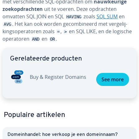
met ver­schil­len­de SQL-op­drach­ten om
nauw­keu­ri­ge
zoek­op­drach­ten
uit te voeren. Deze op­drach­ten
omvatten SQL JOIN en SQL
zoals
SQL SUM
en
HAVING
. Het kan ook worden ge­com­bi­neerd met ver­ge­lij­
AVG
kings­ope­ra­to­ren zoals
,
en SQL LIKE, en de logische
=
>
ope­ra­to­ren
en
.
AND
OR
Ga naar hoofdmenu
Ge­re­la­teer­de producten
Buy & Register Domains
See more
Populaire artikelen
Do­mein­han­del: hoe verkoop je een do­mein­naam?