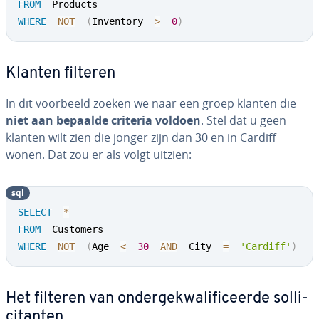
FROM
WHERE
NOT
(
Inventory  
>
0
)
Klanten filteren
In dit voorbeeld zoeken we naar een groep klanten die
niet aan bepaalde criteria voldoen
. Stel dat u geen
klanten wilt zien die jonger zijn dan 30 en in Cardiff
wonen. Dat zou er als volgt uitzien:
sql
SELECT
*
FROM
WHERE
NOT
(
Age  
<
30
AND
  City  
=
'Cardiff'
)
Het filteren van on­der­ge­kwa­li­fi­ceer­de sol­li­
ci­tan­ten