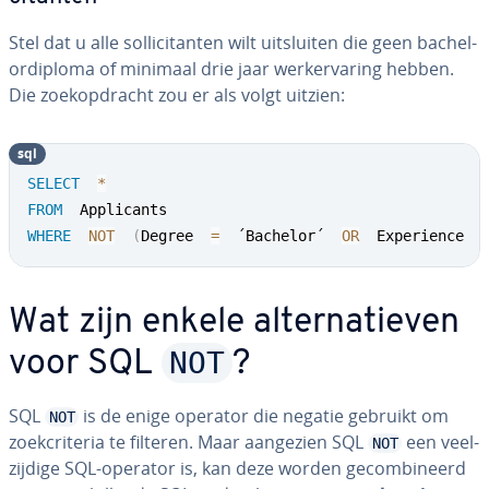
Stel dat u alle sol­li­ci­tan­ten wilt uit­slui­ten die geen ba­chel­
or­di­plo­ma of minimaal drie jaar werk­er­va­ring hebben.
Die zoek­op­dracht zou er als volgt uitzien:
sql
SELECT
*
FROM
WHERE
NOT
(
Degree  
=
  ´Bachelor´  
OR
  Experience  
Wat zijn enkele al­ter­na­tie­ven
NOT
voor SQL
?
SQL
is de enige operator die negatie gebruikt om
NOT
zoek­cri­te­ria te filteren. Maar aangezien SQL
een veel­
NOT
zij­di­ge SQL-operator is, kan deze worden ge­com­bi­neerd