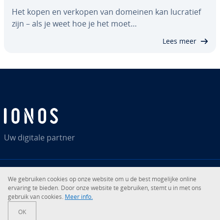
Het kopen en verkopen van domeinen kan lucratief
zijn – als je weet hoe je het moet…
Lees meer
Uw digitale partner
We gebruiken cookies op onze website om u de best mogelijke online
RSS
LinkedIn
tiktok
Instagram
Facebook
YouTube
ervaring te bieden. Door onze website te gebruiken, stemt u in met ons
gebruik van cookies.
Meer info.
© 2026
IONOS SE
OK