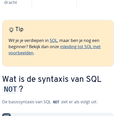
dracht
Tip
Wil je je verdiepen in
SQL
, maar ben je nog een
beginner? Bekijk dan onze
inleiding tot SQL met
voor­beel­den
.
Wat is de syntaxis van SQL
NOT
?
De ba­sis­syn­taxis van SQL
ziet er als volgt uit:
NOT
sql