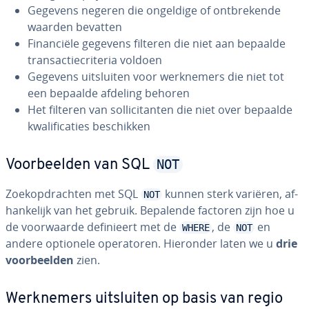
Gegevens negeren die ongeldige of ont­bre­ken­de
waarden bevatten
Fi­nan­ci­ë­le gegevens filteren die niet aan bepaalde
trans­ac­tie­cri­te­ria voldoen
Gegevens uit­slui­ten voor werk­ne­mers die niet tot
een bepaalde afdeling behoren
Het filteren van sol­li­ci­tan­ten die niet over bepaalde
kwa­li­fi­ca­ties be­schik­ken
NOT
Voor­beel­den van SQL
Zoek­op­drach­ten met SQL
kunnen sterk variëren, af­
NOT
han­ke­lijk van het gebruik. Bepalende factoren zijn hoe u
de voor­waar­de de­fi­ni­eert met de
, de
en
WHERE
NOT
andere optionele ope­ra­to­ren. Hieronder laten we u
drie
voor­beel­den
zien.
Werk­ne­mers uit­slui­ten op basis van regio