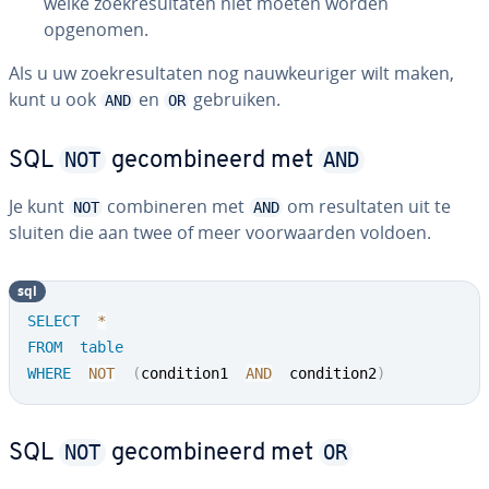
welke zoek­re­sul­ta­ten niet moeten worden
opgenomen.
Als u uw zoek­re­sul­ta­ten nog nauw­keu­ri­ger wilt maken,
kunt u ook
en
gebruiken.
AND
OR
NOT
AND
SQL
ge­com­bi­neerd met
Je kunt
com­bi­ne­ren met
om re­sul­ta­ten uit te
NOT
AND
sluiten die aan twee of meer voor­waar­den voldoen.
sql
SELECT
*
FROM
table
WHERE
NOT
(
condition1  
AND
  condition2
)
NOT
OR
SQL
ge­com­bi­neerd met