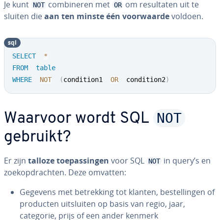
Je kunt
com­bi­ne­ren met
om re­sul­ta­ten uit te
NOT
OR
sluiten die
aan ten minste één voor­waar­de
voldoen.
sql
SELECT
*
FROM
table
WHERE
NOT
(
condition1  
OR
  condition2
)
NOT
Waarvoor wordt SQL
gebruikt?
Er zijn
talloze toe­pas­sin­gen
voor SQL
in query’s en
NOT
zoek­op­drach­ten. Deze omvatten:
Gegevens met be­trek­king tot klanten, be­stel­lin­gen of
producten uit­slui­ten op basis van regio, jaar,
categorie, prijs of een ander kenmerk