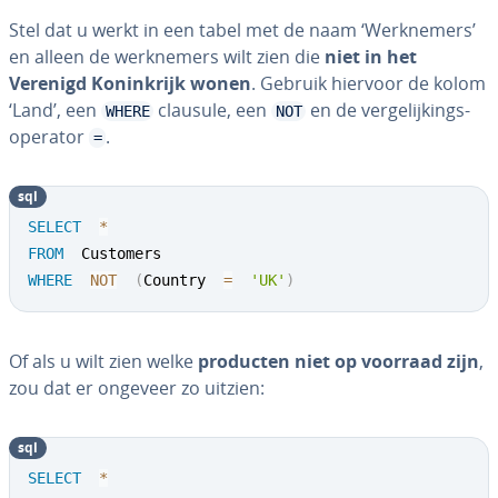
Stel dat u werkt in een tabel met de naam ‘Werk­ne­mers’
en alleen de werk­ne­mers wilt zien die
niet in het
Verenigd Ko­nink­rijk wonen
. Gebruik hiervoor de kolom
‘Land’, een
clausule, een
en de ver­ge­lij­kings­
WHERE
NOT
ope­ra­tor
.
=
sql
SELECT
*
FROM
WHERE
NOT
(
Country  
=
'UK'
)
Of als u wilt zien welke
producten niet op voorraad zijn
,
zou dat er ongeveer zo uitzien:
sql
SELECT
*