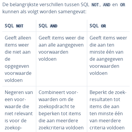
De be­lang­rijk­ste ver­schil­len tussen SQL
,
en
NOT
AND
OR
kunnen als volgt worden sa­men­ge­vat:
SQL
SQL
SQL
NOT
AND
OR
Geeft alleen
Geeft items weer die
Geeft items weer
items weer
aan alle aan­ge­ge­ven
die aan ten
die niet aan
voor­waar­den
minste één van
de
voldoen
de aan­ge­ge­ven
opgegeven
voor­waar­den
voor­waar­de
voldoen
voldoen
Negeren van
Com­bi­neert voor­
Beperkt de zoek­
een voor­
waar­den om de
re­sul­ta­ten tot
waar­de die
zoek­op­dracht te
items die aan
niet relevant
beperken tot items
ten minste één
is voor de
die aan meerdere
van meerdere
zoek­op­
zoek­cri­te­ria voldoen
criteria voldoen