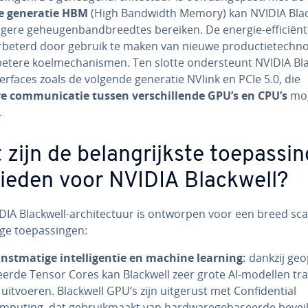
e generatie HBM
(High Bandwidth Memory) kan NVIDIA Blac
gere ge­heu­gen­band­breed­tes bereiken. De energie-ef­fi­ci­ën­t
beterd door gebruik te maken van nieuwe pro­duc­tie­tech­no­l
etere koel­me­cha­nis­men. Ten slotte on­der­steunt NVIDIA Bl
ter­fa­ces zoals de volgende generatie NVlink en PCIe 5.0, die
e com­mu­ni­ca­tie tussen ver­schil­len­de GPU’s en CPU’s
mog
.
zijn de be­lang­rijk­ste toe­pas­si
bie­den voor NVIDIA Blackwell?
IA Blackwell-ar­chi­tec­tuur is ontworpen voor een breed sc
ge toe­pas­sin­gen:
nst­ma­ti­ge in­tel­li­gen­tie en machine learning:
dankzij ge­op
­seer­de Tensor Cores kan Blackwell zeer grote AI-modellen tr
uitvoeren. Blackwell GPU’s zijn uitgerust met Con­fi­den­ti­al
puting, dat ge­bruik­maakt van hard­wa­re­ge­ba­seer­de be­vei­l