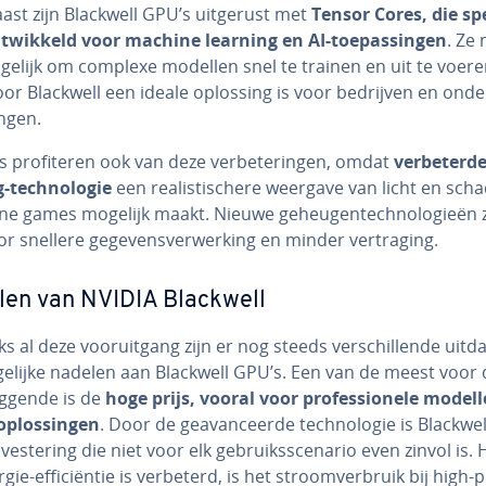
ast zijn Blackwell GPU’s uitgerust met
Tensor Cores, die sp
nt­wik­keld voor machine learning en AI-toe­pas­sin­gen
. Ze
gelijk om complexe modellen snel te trainen en uit te voere
r Blackwell een ideale oplossing is voor bedrijven en on­de
in­gen.
pro­fi­te­ren ook van deze ver­be­te­rin­gen, omdat
ver­be­ter­d
-tech­no­lo­gie
een re­a­lis­ti­sche­re weergave van licht en sch
e games mogelijk maakt. Nieuwe ge­heu­gen­tech­no­lo­gie­ën
r snellere ge­ge­vens­ver­wer­king en minder ver­tra­ging.
len van NVIDIA Blackwell
 al deze voor­uit­gang zijn er nog steeds ver­schil­len­de uit­da
elijke nadelen aan Blackwell GPU’s. Een van de meest voor 
iggende is de
hoge prijs, vooral voor pro­fes­si­o­ne­le model
op­los­sin­gen
. Door de ge­a­van­ceer­de tech­no­lo­gie is Blackwe
­ves­te­ring die niet voor elk ge­bruiks­sce­na­rio even zinvol is
ie-ef­fi­ci­ën­tie is verbeterd, is het stroom­ver­bruik bij high-p