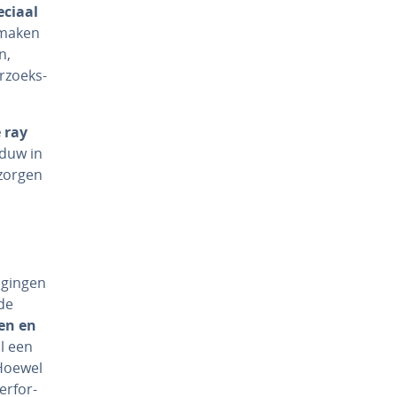
eciaal
 maken
n,
r­zoeks­
e ray
aduw in
 zorgen
­gin­gen
de
len en
ll een
. Hoewel
er­for­