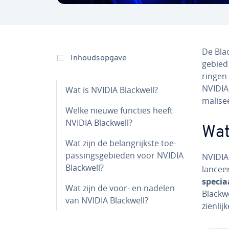
De Blac
In­houds­op­ga­ve
gebied 
rin­gen 
NVIDIA 
Wat is NVIDIA Blackwell?
ma­li­s
Welke nieuwe functies heeft
NVIDIA Blackwell?
Wat
Wat zijn de be­lang­rijk­ste toe­
pas­sings­ge­bie­den voor NVIDIA
NVIDIA 
Blackwell?
lan­cee
specia
Wat zijn de voor- en nadelen
Blackw
van NVIDIA Blackwell?
zien­lij