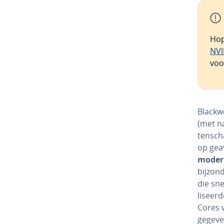
Hop
NVI
voo
Blackwel
(met 
ten­sch
op ge­a­
modern
bijzond
die sne
li­seer
Cores v
gegeven