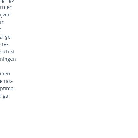
er­men
ijven
om
n.
al ge­
 re­
eschikt
­nin­gen
kunnen
e ras­
p­ti­ma­
d ga­