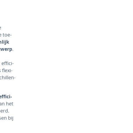
e
e toe­
­lijk
t­werp
.
­fi­ci­
flexi­
hil­len­
­fi­ci­
kan het
derd.
sen bij