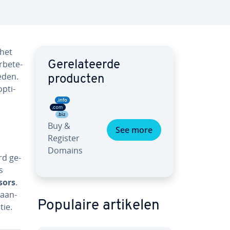
 het
­be­te­
Ge­re­la­teer­de
e­den.
producten
p­ti­
Buy &
See more
Register
Domains
rd ge­
s
sors
.
 aan­
Populaire artikelen
tie.