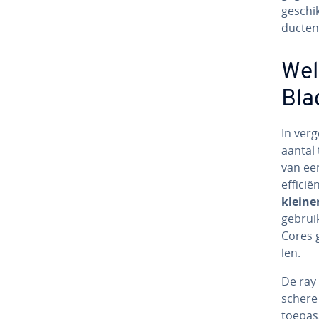
geschik
duc­ten
Wel
Bla
In ver­
aantal t
van een
ef­fi­c
kleiner
gebruik
Cores g
len.
De ray 
sche­re
toe­pas