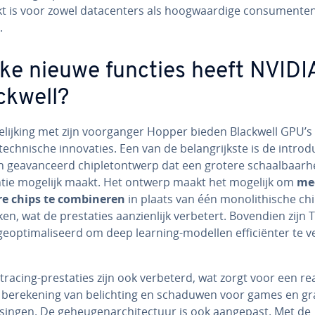
t is voor zowel da­ta­cen­ters als hoog­waar­di­ge con­su­men­te
.
ke nieuwe functies heeft NVIDI
ckwell?
ge­lij­king met zijn voor­gan­ger Hopper bieden Blackwell GPU’s
ech­ni­sche in­no­va­ties. Een van de be­lang­rijk­ste is de in­tro­du
 ge­a­van­ceerd chip­le­t­ont­werp dat een grotere schaal­baar­
i­ën­tie mogelijk maakt. Het ontwerp maakt het mogelijk om
me
e chips te com­bi­ne­ren
in plaats van één mo­no­li­thi­sche ch
en, wat de pres­ta­ties aan­zien­lijk verbetert. Bovendien zijn
e­op­ti­ma­li­seerd om deep learning-modellen ef­fi­ci­ën­ter te ve
tracing-pres­ta­ties zijn ook verbeterd, wat zorgt voor een re­a­l
 be­re­ke­ning van be­lich­ting en schaduwen voor games en gr
­sin­gen. De ge­heu­ge­nar­chi­tec­tuur is ook aangepast. Met de