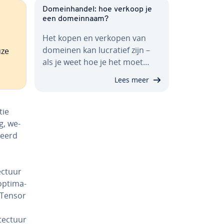
Do­mein­han­del: hoe verkoop je
een do­mein­naam?
Het kopen en verkopen van
domeinen kan lucratief zijn –
uze
als je weet hoe je het moet…
Lees meer
tie
g, we­
aseerd
ec­tuur
p­ti­ma­
n Tensor
tec­tuur