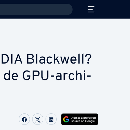
IDIA Blackwell?
 de GPU-ar­chi­
Delen op Facebook
Delen op Twitter
Delen op LinkedIn