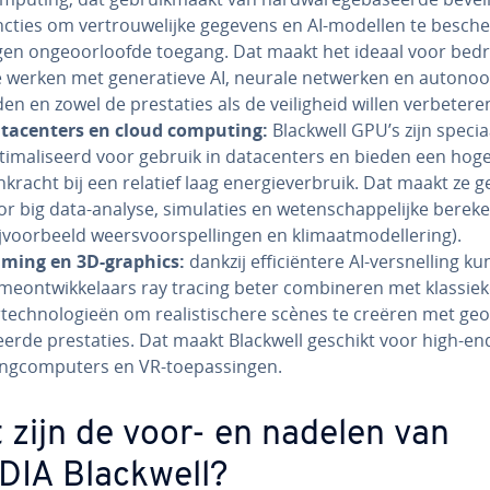
nc­ties om ver­trou­we­lij­ke gegevens en AI-modellen te be­sch
gen on­ge­oor­loof­de toegang. Dat maakt het ideaal voor bedr
e werken met ge­ne­ra­tie­ve AI, neurale netwerken en autono
den en zowel de pres­ta­ties als de vei­lig­heid willen ver­be­te­re
­ta­cen­ters en cloud computing:
Blackwell GPU’s zijn specia
ti­ma­li­seerd voor gebruik in da­ta­cen­ters en bieden een hoge
­kracht bij een relatief laag ener­gie­ver­bruik. Dat maakt ze g
r big data-analyse, si­mu­la­ties en we­ten­schap­pe­lij­ke be­re­ke
j­voor­beeld weers­voor­spel­lin­gen en kli­maat­mo­del­le­ring).
ming en 3D-graphics:
dankzij ef­fi­ci­ën­te­re AI-ver­snel­ling 
me­ont­wik­ke­laars ray tracing beter com­bi­ne­ren met klassiek
­tech­no­lo­gie­ën om re­a­lis­ti­sche­re scènes te creëren met ge­o
­seer­de pres­ta­ties. Dat maakt Blackwell geschikt voor high-en
ng­com­pu­ters en VR-toe­pas­sin­gen.
 zijn de voor- en nadelen van
DIA Blackwell?