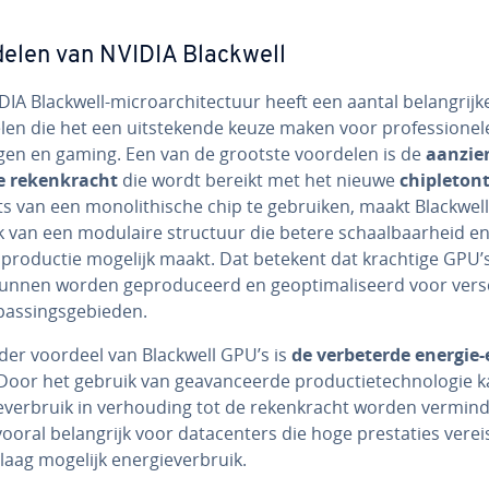
elen van NVIDIA Blackwell
IA Blackwell-mi­cro­ar­chi­tec­tuur heeft een aantal be­lang­rij­k
en die het een uit­ste­ken­de keuze maken voor pro­fes­si­o­ne­l
n­gen en gaming. Een van de grootste voordelen is de
aan­zien
e re­ken­kracht
die wordt bereikt met het nieuwe
chip­le­t­on
ts van een mo­no­li­thi­sche chip te gebruiken, maakt Blackwell
 van een modulaire structuur die betere schaal­baar­heid en ef
e productie mogelijk maakt. Dat betekent dat krachtige GPU’s 
kunnen worden ge­pro­du­ceerd en ge­op­ti­ma­li­seerd voor ver­sc
pas­sings­ge­bie­den.
der voordeel van Blackwell GPU’s is
de ver­be­ter­de energie-ef
 Door het gebruik van ge­a­van­ceer­de pro­duc­tie­tech­no­lo­gie 
e­ver­bruik in ver­hou­ding tot de re­ken­kracht worden ver­min­
vooral be­lang­rijk voor da­ta­cen­ters die hoge pres­ta­ties verei
laag mogelijk ener­gie­ver­bruik.