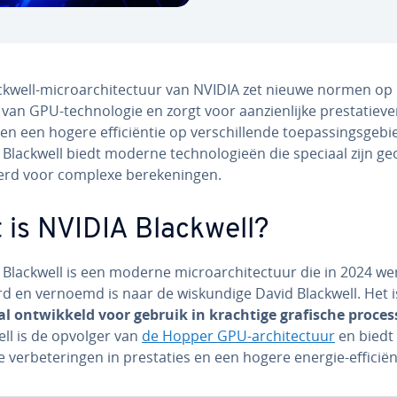
kwell-mi­cro­ar­chi­tec­tuur van NVIDIA zet nieuwe normen op
van GPU-tech­no­lo­gie en zorgt voor aan­zien­lij­ke pres­ta­tie­ver
en een hogere ef­fi­ci­ën­tie op ver­schil­len­de toe­pas­sings­ge­bi
Blackwell biedt moderne tech­no­lo­gie­ën die speciaal zijn ge­o
eerd voor complexe be­re­ke­nin­gen.
 is NVIDIA Blackwell?
Blackwell is een moderne mi­cro­ar­chi­tec­tuur die in 2024 we
rd en vernoemd is naar de wis­kun­di­ge David Blackwell. Het i
al ont­wik­keld voor gebruik in krachtige grafische pro­ces­
ell is de opvolger van
de Hopper GPU-ar­chi­tec­tuur
en biedt
­ke ver­be­te­rin­gen in pres­ta­ties en een hogere energie-ef­fi­ci­ën­