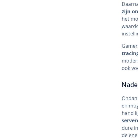
Daarna
zijn o
het mo
waardoo
in­stel­l
Gamers 
tracing
modern
ook voo
Nade
Ondanks
en mog
hand l
ser­ver­
dure in
de energ