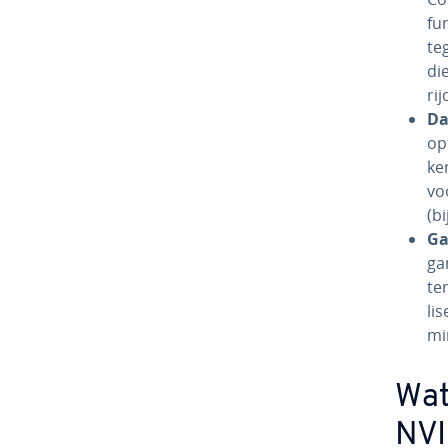
fu
te
di
rij
Da
op­
ken
voo
(bi
Ga
ga­
ter
li
mi
Wat
NVI