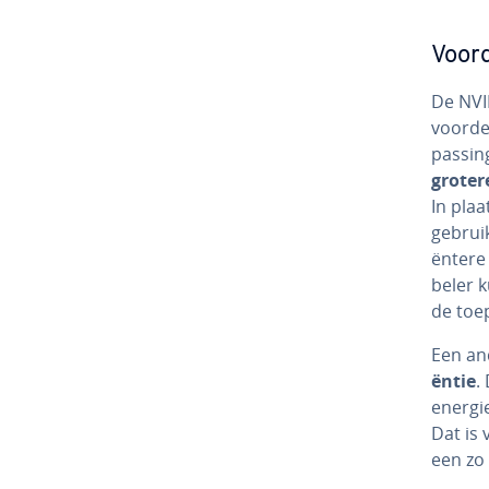
Voord
De NVID
voordel
pas­si
groter
In plaa
gebruik
ën­te­r
be­ler 
de toe­
Een an
ën­tie
.
ener­gi
Dat is 
een zo 