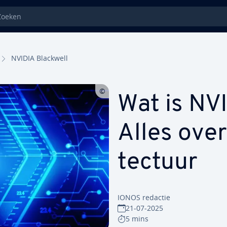
eken
NVIDIA Blackwell
Wat is NV
Alles over
tec­tuur
IONOS redactie
21-07-2025
5 mins