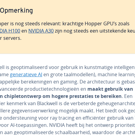
Opmerking
per is nog steeds relevant: krachtige Hopper GPU’s zoals
DIA H100
en
NVIDIA A30
zijn nog steeds een uit­ste­ken­de ke
r servers.
l is ge­op­ti­ma­li­seerd voor gebruik in kunst­ma­ti­ge in­tel­li­gen­
name
ge­ne­ra­tie­ve AI
en grote taal­mo­del­len), machine learnin
ap­pe­lij­ke be­re­ke­nin­gen en gaming. De ar­chi­tec­tuur is geb
van­ceer­de pro­duc­tie­tech­no­lo­gie­ën en
maakt gebruik van
 chip­le­t­ont­werp om hogere pres­ta­ties te bereiken
. Een
er kenmerk van Blackwell is de ver­be­ter­de ge­heu­ge­nar­chi­t
llere ge­ge­vens­ver­wer­king mogelijk maakt. Het biedt ook ge­o
­de on­der­steu­ning voor ray tracing en ef­fi­ci­ën­ter gebruik va
oor AI-toe­pas­sin­gen. NVIDIA heeft bij het ontwerp pri­o­ri­teit
 aan ge­op­ti­ma­li­seer­de schaal­baar­heid, waardoor de ar­chi­