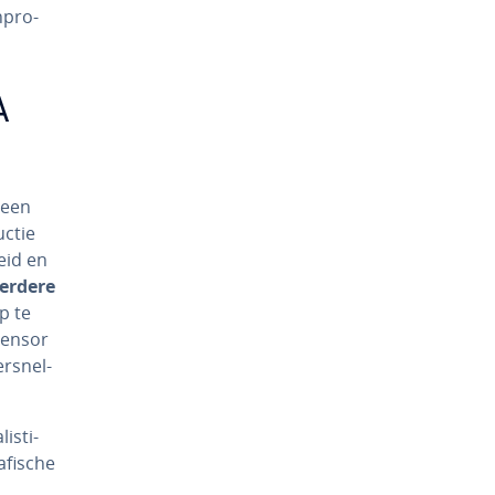
n­pro­
A
 een
c­tie
heid en
erdere
ip te
 Tensor
r­snel­
is­ti­
afische