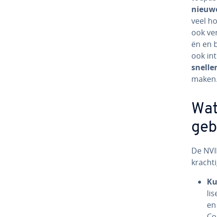
nieuw
veel ho
ook ver
ën en b
ook in­
sneller
maken
Wat 
ge­
De NVID
krachti
Ku
li
en 
Com