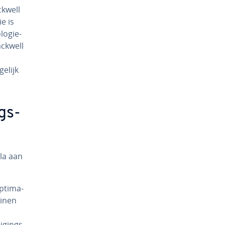
kwell
ie is
o­gie­
ackwell
elijk
ngs­
ala aan
­ti­ma­
ainen
i­gings­