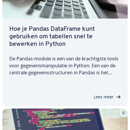
Hoe je Pandas DataFrame kunt
gebruiken om tabellen snel te
bewerken in Python
De Pandas-module is een van de krach­tig­ste tools
voor ge­ge­vens­ma­ni­pu­la­tie in Python. Een van de
centrale ge­ge­vens­struc­tu­ren in Pandas is het
DataFrame. Da­taF­ra­mes kunnen worden gebruikt
om twee­di­men­si­o­na­le, ge­struc­tu­reer­de gegevens
efficiënt te ma­ni­pu­le­ren. We leggen de structuur…
Lees meer