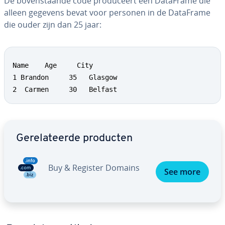
De bo­ven­staan­de code pro­du­ceert een DataFrame die
alleen gegevens bevat voor personen in de DataFrame
die ouder zijn dan 25 jaar:
Name  	Age     City

1 Brandon     35   Glasgow

2  Carmen     30   Belfast
Ga naar hoofdmenu
Ge­re­la­teer­de producten
Buy & Register Domains
See more