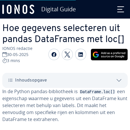
Digital Guide
Ga naar hoofd­in­houd
Hoe gegevens se­lec­te­ren uit
pandas Da­taF­ra­mes met loc[]
IONOS redactie
Delen op Facebook
Delen op Twitter
Delen op Linked
30-05-2025
3 mins
In­houds­op­ga­ve
In de Python pandas-bi­bli­o­theek is
een
DataFrame.loc[]
ei­gen­schap waarmee u gegevens uit een DataFrame kunt
se­lec­te­ren met behulp van labels. Dit maakt het
eenvoudig om spe­ci­fie­ke rijen en kolommen uit een
DataFrame te ex­tra­he­ren.