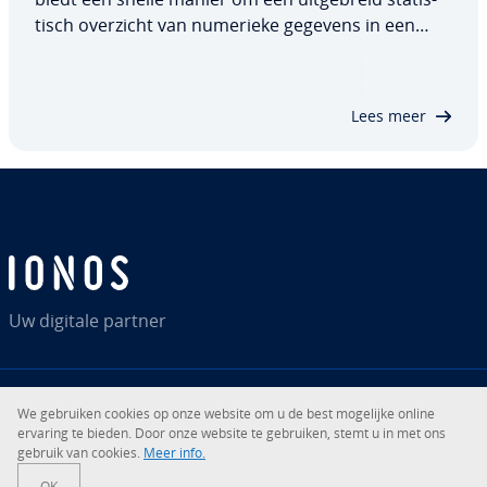
tisch overzicht van numerieke gegevens in een
DataFrame te genereren. Met de mo­ge­lijk­heid om
per­cen­tie­len aan te passen en ge­ge­vens­ty­pen te
spe­ci­fi­ce­ren, is deze methode zeer flexibel en…
Lees meer
Uw digitale partner
We gebruiken cookies op onze website om u de best mogelijke online
RSS
LinkedIn
tiktok
Instagram
Facebook
YouTube
ervaring te bieden. Door onze website te gebruiken, stemt u in met ons
gebruik van cookies.
Meer info.
© 2026
IONOS SE
OK