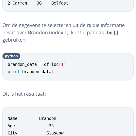
2 Carmen    30    Belfast
Om de gegevens te se­lec­te­ren uit de rij die in­for­ma­tie
bevat over Brandon (index 1), kunt u pandas
loc[]
gebruiken:
python
brandon_data 
=
 df
.
loc
[
1
]
print
(
brandon_data
)
Dit is het resultaat:
Name         Brandon

Age              35

City        	Glasgow
