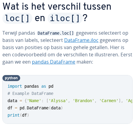
Wat is het verschil tussen
loc[]
iloc[]
en
?
Terwijl pandas
gegevens se­lec­teert op
DataFrame.loc[]
basis van labels, se­lec­teert
DataFrame.iloc
gegevens op
basis van posities op basis van gehele getallen. Hier is
een co­de­voor­beeld om de ver­schil­len te il­lu­stre­ren. Eerst
gaan we een
pandas DataFrame
maken:
python
import
 pandas 
as
# Example DataFrame
data 
=
{
'Name'
:
[
'Alyssa'
,
'Brandon'
,
'Carmen'
]
,
'Ag
df 
=
 pd
.
DataFrame
(
data
)
print
(
df
)