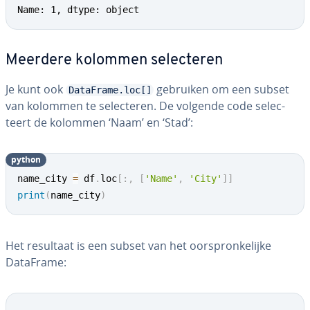
Name: 1, dtype: object
Meerdere kolommen se­lec­te­ren
Je kunt ook
gebruiken om een subset
DataFrame.loc[]
van kolommen te se­lec­te­ren. De volgende code se­lec­
teert de kolommen ‘Naam’ en ‘Stad’:
python
name_city 
=
 df
.
loc
[
:
,
[
'Name'
,
'City'
]
]
print
(
name_city
)
Het resultaat is een subset van het oor­spron­ke­lij­ke
DataFrame: