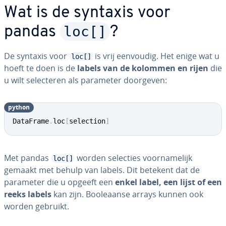
Wat is de syntaxis voor
loc[]
pandas
?
De syntaxis voor
is vrij eenvoudig. Het enige wat u
loc[]
hoeft te doen is de
labels van de kolommen en rijen
die
u wilt se­lec­te­ren als parameter doorgeven:
python
DataFrame
.
loc
[
selection
]
Met pandas
worden selecties voor­na­me­lijk
loc[]
gemaakt met behulp van labels. Dit betekent dat de
parameter die u opgeeft een
enkel label, een lijst of een
reeks labels
kan zijn. Boole­aan­se arrays kunnen ook
worden gebruikt.