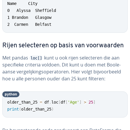
Name     City

0   Alyssa  Sheffield

1 Brandon   Glasgow

2  Carmen   Belfast
Rijen se­lec­te­ren op basis van voor­waar­den
Met pandas
kunt u ook rijen se­lec­te­ren die aan
loc[]
spe­ci­fie­ke criteria voldoen. Dit kunt u doen met Boole­
aan­se ver­ge­lij­kings­ope­ra­to­ren. Hier volgt bij­voor­beeld
hoe u alle personen ouder dan 25 kunt filteren:
python
older_than_25 
=
 df
.
loc
[
df
[
'Age'
]
>
25
]
print
(
older_than_25
)