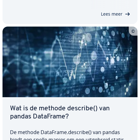
nuttig voor ge­ge­vens­ana­ly­se en validatie. In dit
artikel laten we u zien wat de syntaxis…
Lees meer
Wat is de methode describe() van
pandas DataFrame?
De methode DataFrame.describe() van pandas
biedt een snelle manier om een uit­ge­breid sta­tis­