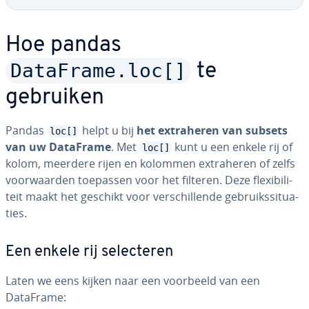
Hoe pandas
DataFrame.loc[]
te
gebruiken
Pandas
helpt u bij
het ex­tra­he­ren van subsets
loc[]
van uw DataFrame
. Met
kunt u een enkele rij of
loc[]
kolom, meerdere rijen en kolommen ex­tra­he­ren of zelfs
voor­waar­den toepassen voor het filteren. Deze flexi­bi­li­
teit maakt het geschikt voor ver­schil­len­de ge­bruiks­si­tu­a­
ties.
Een enkele rij se­lec­te­ren
Laten we eens kijken naar een voorbeeld van een
DataFrame: