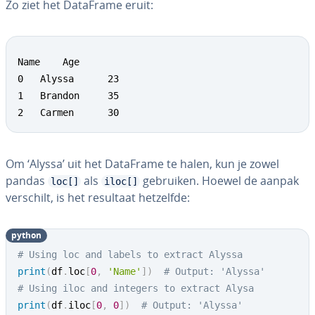
Zo ziet het DataFrame eruit:
Name    Age

0   Alyssa     	23

1 	Brandon     35

2  	Carmen     	30
Om ‘Alyssa’ uit het DataFrame te halen, kun je zowel
pandas
als
gebruiken. Hoewel de aanpak
loc[]
iloc[]
verschilt, is het resultaat hetzelfde:
python
# Using loc and labels to extract Alyssa
print
(
df
.
loc
[
0
,
'Name'
]
)
# Output: 'Alyssa'
# Using iloc and integers to extract Alysa
print
(
df
.
iloc
[
0
,
0
]
)
# Output: 'Alyssa'