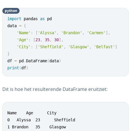
python
import
 pandas 
as
 pd

data 
=
{
'Name'
:
[
'Alyssa'
,
'Brandon'
,
'Carmen'
]
,
'Age'
:
[
23
,
35
,
30
]
,
'City'
:
[
'Sheffield'
,
'Glasgow'
,
'Belfast'
]
}
df 
=
 pd
.
DataFrame
(
data
)
print
(
df
)
Dit is hoe het re­sul­te­ren­de DataFrame eruitziet:
Name  	Age      City

0   Alyssa  23	 	Sheffield

1 Brandon  	35    Glasgow
