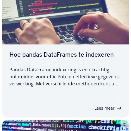
Hoe pandas Da­taF­ra­mes te indexeren
Pandas DataFrame-in­dexe­ring is een krachtig
hulp­mid­del voor ef­fi­ci­ën­te en ef­fec­tie­ve ge­ge­vens­
ver­wer­king. Met ver­schil­len­de methoden kunt u
spe­ci­fie­ke gegevens en subsets van uw DataFrame
targeten. In dit artikel gaan we dieper in op wat de
pandas DataFrame-index is, hoe u met…
Lees meer