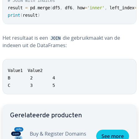
# JOIN with indices
result 
=
 pd
.
merge
(
df5
,
 df6
,
 how
=
'inner'
,
 left_index
=
print
(
result
)
Het resultaat is een
die ge­bruik­maakt van de
JOIN
indexen uit de Da­taF­ra­mes:
Value1  Value2

B        2        4

C        3        5
Ga naar hoofdmenu
Ge­re­la­teer­de producten
Buy & Register Domains
See more