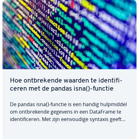
Hoe ont­bre­ken­de waarden te iden­ti­fi­
ce­ren met de pandas isna()-functie
De pandas isna()-functie is een handig hulp­mid­del
om ont­bre­ken­de gegevens in een DataFrame te
iden­ti­fi­ce­ren. Met zijn een­vou­di­ge syntaxis geeft
het u snel een duidelijk overzicht van ont­bre­ken­de
waarden, zodat u actie kunt on­der­ne­men wanneer