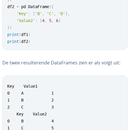
df2 
=
 pd
.
DataFrame
(
{
'Key'
:
[
'B'
,
'C'
,
'D'
]
,
'Value2'
:
[
4
,
5
,
6
]
}
)
print
(
df1
)
print
(
df2
)
De twee re­sul­te­ren­de Da­taF­ra­mes zien er als volgt uit:
Key    Value1

0     A            1

1     B            2

2     C            3

    Key    Value2

0     B            4

1     C            5
