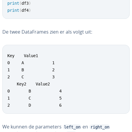
print
(
df3
)
print
(
df4
)
De twee Da­taF­ra­mes zien er als volgt uit:
Key    Value1

0     A            1

1     B            2

2     C            3

    Key2    Value2

0        B            4

1        C            5

2        D            6
We kunnen de pa­ra­me­ters
en
left_on
right_on