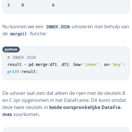
2     D            6
Nu kunnen we een
uitvoeren met behulp van
INNER JOIN
de
-functie:
merge()
python
# INNER JOIN
result 
=
 pd
.
merge
(
df1
,
 df2
,
 how
=
'inner'
,
 on
=
'Key'
)
print
(
result
)
De uitvoer laat zien dat alleen de rijen met de sleutels B
en C zijn opgenomen in het DataFrame. Dit komt omdat
deze twee sleutels in
beide oor­spron­ke­lij­ke Da­taF­ra­
mes
voorkomen.