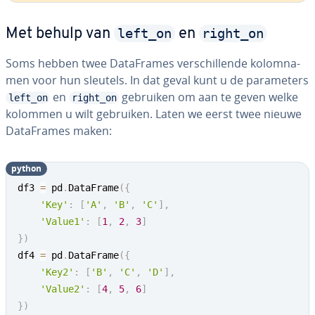
left_on
right_on
Met behulp van
en
Soms hebben twee Da­taF­ra­mes ver­schil­len­de ko­lom­na­
men voor hun sleutels. In dat geval kunt u de pa­ra­me­ters
en
gebruiken om aan te geven welke
left_on
right_on
kolommen u wilt gebruiken. Laten we eerst twee nieuwe
Da­taF­ra­mes maken:
python
df3 
=
 pd
.
DataFrame
(
{
'Key'
:
[
'A'
,
'B'
,
'C'
]
,
'Value1'
:
[
1
,
2
,
3
]
}
)
df4 
=
 pd
.
DataFrame
(
{
'Key2'
:
[
'B'
,
'C'
,
'D'
]
,
'Value2'
:
[
4
,
5
,
6
]
}
)