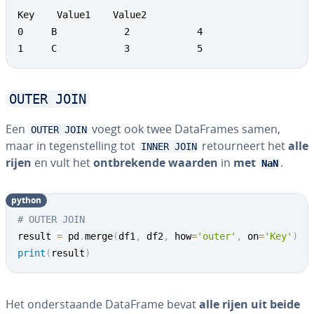
Key    Value1    Value2

0     B            2            4

1     C            3            5
OUTER JOIN
Een
voegt ook twee Da­taF­ra­mes samen,
OUTER JOIN
maar in te­gen­stel­ling tot
re­tour­neert het
alle
INNER JOIN
rijen
en vult het
ont­bre­ken­de waarden
in
met
.
NaN
python
# OUTER JOIN
result 
=
 pd
.
merge
(
df1
,
 df2
,
 how
=
'outer'
,
 on
=
'Key'
)
print
(
result
)
Het on­der­staan­de DataFrame bevat
alle rijen uit beide