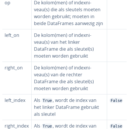
op
De kolom(men) of in­dex­ni­
veau(s) die als sleutels moeten
worden gebruikt; moeten in
beide Da­taF­ra­mes aanwezig zijn
left_on
De kolom(men) of in­dex­ni­
veau(s) van het linker
DataFrame die als sleutel(s)
moeten worden gebruikt
right_on
De kolom(men) of in­dex­ni­
veau(s) van de rechter
DataFrame die als sleutel(s)
moeten worden gebruikt
left_index
Als
, wordt de index van
True
False
het linker DataFrame gebruikt
als sleutel
right_index
Als
, wordt de index van
True
False