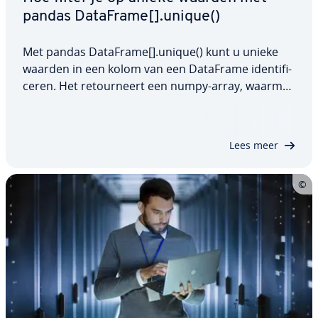
pandas DataFrame[].unique()
Met pandas DataFrame[].unique() kunt u unieke
waarden in een kolom van een DataFrame iden­ti­fi­
ce­ren. Het re­tour­neert een numpy-array, waarmee
u grote datasets ef­fi­ci­ën­ter kunt verwerken. De
methode is vooral handig als u een overzicht wilt
hebben van de in­for­ma­tie in een kolom…
Lees meer