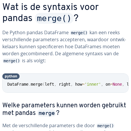
Wat is de syntaxis voor
merge()
pandas
?
De Python pandas DataFrame
kan een reeks
merge()
ver­schil­len­de pa­ra­me­ters ac­cep­te­ren, waardoor ont­wik­
ke­laars kunnen spe­ci­fi­ce­ren hoe Da­taF­ra­mes moeten
worden ge­com­bi­neerd. De algemene syntaxis van de
is als volgt:
merge()
python
DataFrame
.
merge
(
left
,
 right
,
 how
=
'inner'
,
 on
=
None
,
 l
Welke pa­ra­me­ters kunnen worden gebruikt
merge
met pandas
?
Met de ver­schil­len­de pa­ra­me­ters die door
merge()