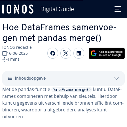
Digital Guide
Ga naar hoofd­in­houd
Hoe Da­taF­ra­mes sa­men­voe­
gen met pandas merge()
IONOS redactie
Delen op Facebook
Delen op Twitter
Delen op Linked
16-06-2025
4 mins
In­houds­op­ga­ve
Met de pandas-functie
kunt u Da­taF­
DataFrame.merge()
ra­mes com­bi­ne­ren met behulp van sleutels. Hierdoor
kunt u gegevens uit ver­schil­len­de bronnen efficiënt com­
bi­ne­ren, waardoor u uit­ge­brei­de­re analyses kunt
uitvoeren.