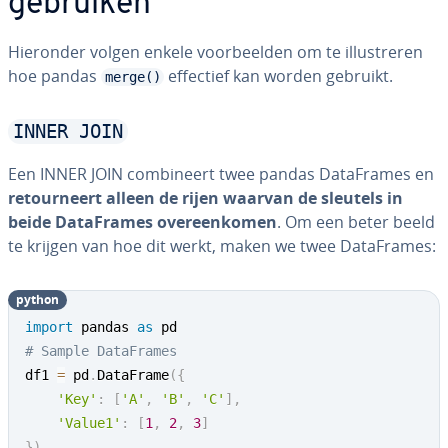
gebruiken
Hieronder volgen enkele voor­beel­den om te il­lu­stre­ren
hoe pandas
effectief kan worden gebruikt.
merge()
INNER JOIN
Een INNER JOIN com­bi­neert twee pandas Da­taF­ra­mes en
re­tour­neert alleen de rijen waarvan de sleutels in
beide Da­taF­ra­mes over­een­ko­men
. Om een beter beeld
te krijgen van hoe dit werkt, maken we twee Da­taF­ra­mes:
python
import
 pandas 
as
# Sample DataFrames
df1 
=
 pd
.
DataFrame
(
{
'Key'
:
[
'A'
,
'B'
,
'C'
]
,
'Value1'
:
[
1
,
2
,
3
]
}
)