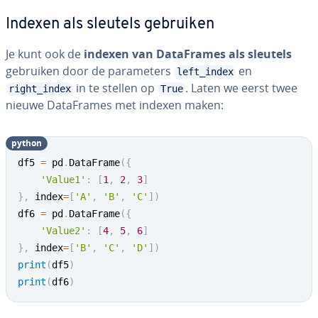
Indexen als sleutels gebruiken
Je kunt ook de
indexen van Da­taF­ra­mes als sleutels
gebruiken door de pa­ra­me­ters
en
left_index
in te stellen op
. Laten we eerst twee
right_index
True
nieuwe Da­taF­ra­mes met indexen maken:
python
df5 
=
 pd
.
DataFrame
(
{
'Value1'
:
[
1
,
2
,
3
]
}
,
 index
=
[
'A'
,
'B'
,
'C'
]
)
df6 
=
 pd
.
DataFrame
(
{
'Value2'
:
[
4
,
5
,
6
]
}
,
 index
=
[
'B'
,
'C'
,
'D'
]
)
print
(
df5
)
print
(
df6
)