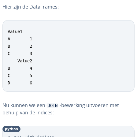
Hier zijn de Da­taF­ra­mes:
Value1

A        1

B        2

C        3

    Value2

B        4

C        5

D        6
Nu kunnen we een
-bewerking uitvoeren met
JOIN
behulp van de indices:
python