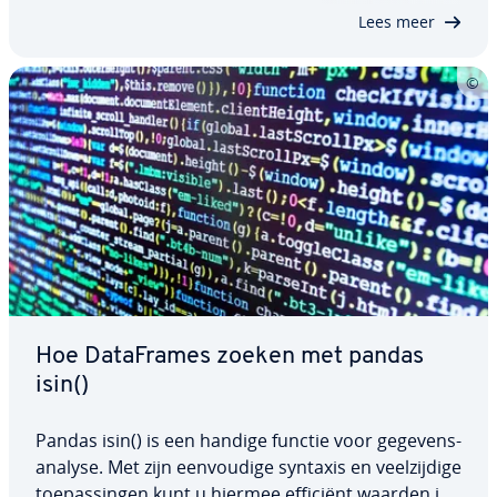
gegevens moeten worden op­ge­schoond. In…
Lees meer
Hoe Da­taF­ra­mes zoeken met pandas
isin()
Pandas isin() is een handige functie voor ge­ge­vens­
ana­ly­se. Met zijn een­vou­di­ge syntaxis en veel­zij­di­ge
toe­pas­sin­gen kunt u hiermee efficiënt waarden in