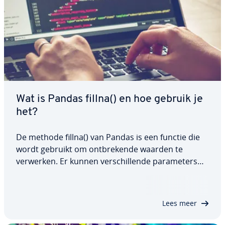
Wat is Pandas fillna() en hoe gebruik je
het?
De methode fillna() van Pandas is een functie die
wordt gebruikt om ont­bre­ken­de waarden te
verwerken. Er kunnen ver­schil­len­de pa­ra­me­ters
worden gebruikt met de functie, wat flexi­bi­li­teit
biedt bij het vervangen van NaN-waarden. In dit
artikel bekijken we deze functie, de syntaxis…
Lees meer