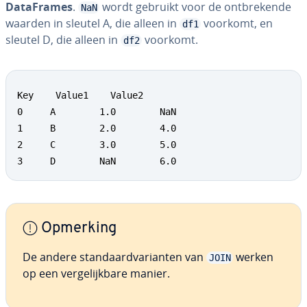
Da­taF­ra­mes
.
wordt gebruikt voor de ont­bre­ken­de
NaN
waarden in sleutel A, die alleen in
voorkomt, en
df1
sleutel D, die alleen in
voorkomt.
df2
Key    Value1    Value2

0     A        1.0        NaN

1     B        2.0        4.0

2     C        3.0        5.0

3     D        NaN        6.0
Opmerking
De andere stan­daard­va­ri­an­ten van
werken
JOIN
op een ver­ge­lijk­ba­re manier.