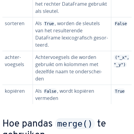
het rechter DataFrame gebruikt
als sleutel.
sorteren
Als
, worden de sleutels
True
False
van het re­sul­te­ren­de
DataFrame lexi­co­gra­fisch ge­sor­
teerd.
ach­ter­
Ach­ter­voeg­sels die worden
("_x",
voeg­sels
gebruikt om kolommen met
"_y")
dezelfde naam te on­der­schei­
den
kopiëren
Als
, wordt kopiëren
False
True
vermeden
merge()
Hoe pandas
te