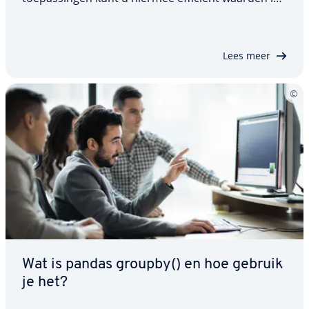
een DataFrame con­tro­le­ren. Of u nu af­zon­der­lij­ke
kolommen con­tro­leert, Da­taF­ra­mes filtert of com­
plexe­re analyses met…
Lees meer
Wat is pandas groupby() en hoe gebruik
je het?