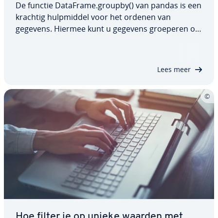
De functie DataFrame.groupby() van pandas is een
krachtig hulp­mid­del voor het ordenen van
gegevens. Hiermee kunt u gegevens groeperen op
basis van spe­ci­fie­ke criteria, waardoor het een­vou­
di­ger wordt om complexe ag­gre­ga­ties en trans­for­
ma­ties uit te voeren. Door deze methode…
Lees meer
Hoe filter je op unieke waarden met