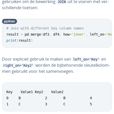
gebruiken om de bewerking
uit te voeren met ver­
JOIN
schil­len­de toetsen:
python
# Join with different key column names
result 
=
 pd
.
merge
(
df3
,
 df4
,
 how
=
'inner'
,
 left_on
=
'Ke
print
(
result
)
Door expliciet gebruik te maken van
en
left_on='Key'
worden de bij­be­ho­ren­de sleu­tel­ko­lom­
right_on='Key2'
men gebruikt voor het sa­men­voe­gen.
Key    Value1 Key2    Value2

0     B            2        B            4

1     C            3        C            5