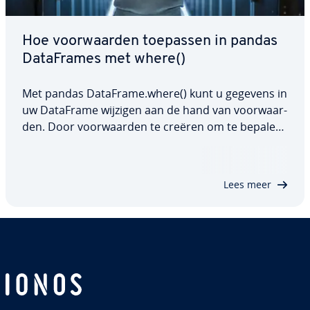
Hoe voor­waar­den toepassen in pandas
Da­taF­ra­mes met where()
Met pandas DataFrame.where() kunt u gegevens in
uw DataFrame wijzigen aan de hand van voor­waar­
den. Door voor­waar­den te creëren om te bepalen
welke waarden behouden moeten blijven en welke
moeten worden vervangen, kunt u gegevens in
een DataFrame efficiënt opschonen, ex­tra­he­ren
Lees meer
of…