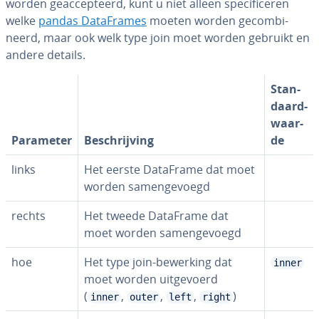
worden ge­ac­cep­teerd, kunt u niet alleen spe­ci­fi­ce­ren
welke
pandas Da­taF­ra­mes
moeten worden ge­com­bi­
neerd, maar ook welk type join moet worden gebruikt en
andere details.
Stan­
daard­
waar­
Parameter
Be­schrij­ving
de
links
Het eerste DataFrame dat moet
worden sa­men­ge­voegd
rechts
Het tweede DataFrame dat
moet worden sa­men­ge­voegd
hoe
Het type join-bewerking dat
inner
moet worden uit­ge­voerd
(
,
,
,
)
inner
outer
left
right