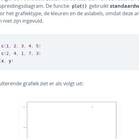
sprei­dings­di­a­gram. De functie
gebruikt
stan­daard­
plot()
r het gra­fiek­ty­pe, de kleuren en de aslabels, omdat deze ar
 niet zijn ingevuld.
 c
(
1
,
2
,
3
,
4
,
5
)
 c
(
2
,
4
,
1
,
7
,
3
)
(
x
,
 y
)
l­te­ren­de grafiek ziet er als volgt uit: