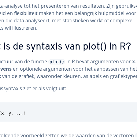
a-analyse tot het pre­sen­te­ren van re­sul­ta­ten. Zijn ge­bruiks­
heid en flexi­bi­li­teit maken het een be­lang­rijk hulp­mid­del voor
n die data ana­ly­seert, met sta­tis­tie­ken werkt of complexe
 wil il­lu­stre­ren.
 is de syntaxis van plot() in R?
uctuur van de functie
in R bevat ar­gu­men­ten voor
x-
plot()
e­vens
en optionele ar­gu­men­ten voor het aanpassen van he
jk van de grafiek, waaronder kleuren, aslabels en gra­fiek­ty­pe
s­syn­taxis ziet er als volgt uit:
(
x
,
 y
,
...
)
 volgende voorbeeld zetten we de waarden van de vectoren