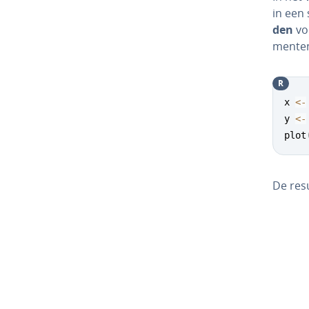
in een 
den
voo
men­ten
R
x 
<-
y 
<-
plot
De re­su