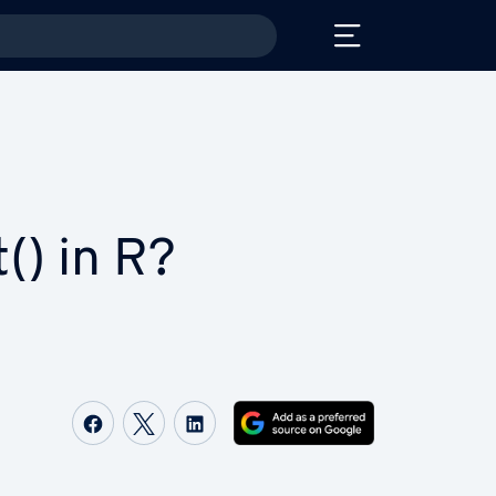
t() in R?
Delen op Facebook
Delen op Twitter
Delen op LinkedIn