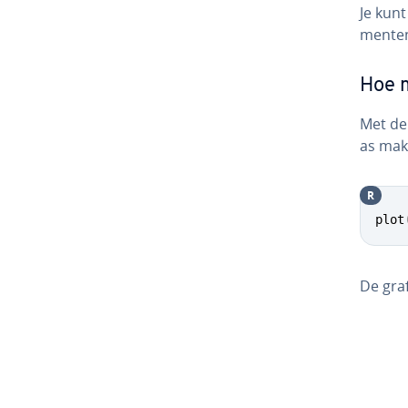
Je kunt
men­te
Hoe m
Met de
as mak
R
plot
De graf