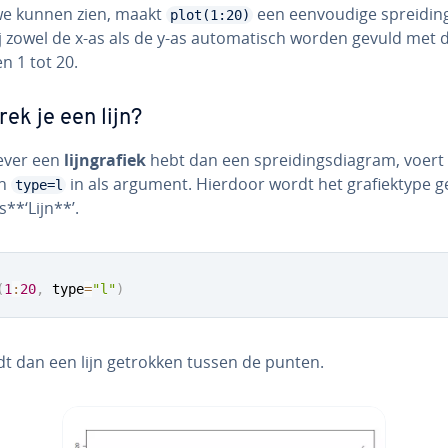
we kunnen zien, maakt
een een­vou­di­ge sprei­din
plot(1:20)
 zowel de x-as als de y-as au­to­ma­tisch worden gevuld met 
n 1 tot 20.
rek je een lijn?
iever een
lijn­gra­fiek
hebt dan een sprei­dings­di­a­gram, voert
on
in als argument. Hierdoor wordt het gra­fiek­ty­pe ge­d
type=l
s**‘Lijn**’.
(
1
:
20
,
 type
=
"l"
)
dt dan een lijn getrokken tussen de punten.