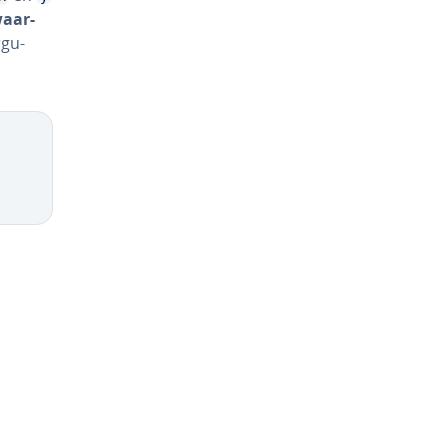
waar­
­gu­