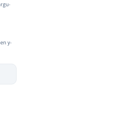
r­gu­
en y-