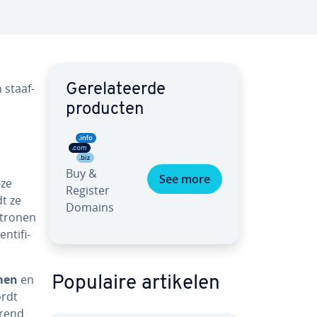
 staaf­
Ge­re­la­teer­de
producten
Buy &
See more
eze
Register
dt ze
Domains
atronen
­ti­fi­
­men
en
Populaire artikelen
ordt
iërend