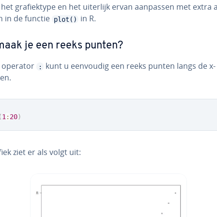
 het gra­fiek­ty­pe en het uiterlijk ervan aanpassen met extra a
n in de functie
in R.
plot()
aak je een reeks punten?
 operator
kunt u eenvoudig een reeks punten langs de x- 
:
en.
(
1
:
20
)
iek ziet er als volgt uit: