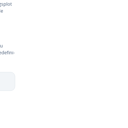
gs­plot
de
 u
e­fi­ni­