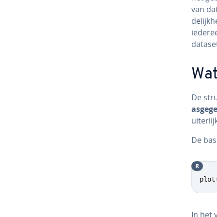
van dat
de­lijk­
iederee
datasets
Wat
De str
as­ge­g
uiterli
De ba­si
R
plot
In het