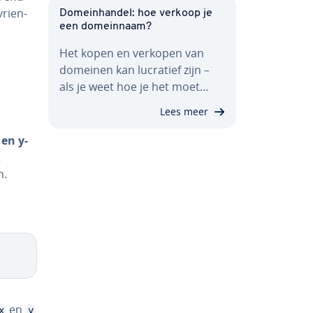
vrien­
Do­mein­han­del: hoe verkoop je
een do­mein­naam?
Het kopen en verkopen van
domeinen kan lucratief zijn –
als je weet hoe je het moet…
Lees meer
 en y-
t
n.
en
x
y