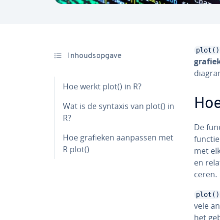
plot()
In­houds­op­ga­ve
grafie
di­a­gr
Hoe werkt plot() in R?
Hoe
Wat is de syntaxis van plot() in
R?
De fun
Hoe grafieken aanpassen met
functie
R plot()
met elk
en relat
ce­ren.
plot()
vele an
het gebr