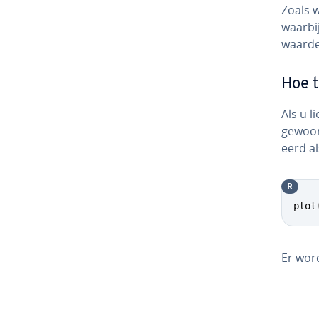
Zoals 
waarbij
waarde
Hoe t
Als u l
gewo
eerd al
R
plot
Er wor