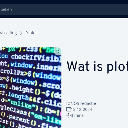
eken
ik­ke­ling
R-plot
Wat is plo
IONOS redactie
13-12-2024
3 mins