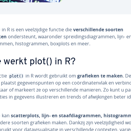
in R is een veel­zij­di­ge functie die
ver­schil­len­de soorten
ken
on­der­steunt, waaronder sprei­dings­di­a­gram­men, lijn- en
am­men, his­to­gram­men, boxplots en meer.
 werkt plot() in R?
ctie
in R wordt gebruikt om
grafieken te maken
. D
plot()
 plaatst ge­ge­vens­pun­ten op een co­ör­di­na­ten­vlak en verbin
aar of markeert ze op ver­schil­len­de manieren. Zo kunt u p
ies in gegevens il­lu­stre­ren en trends of af­wij­kin­gen beter iden
kan
scat­ter­plots, lijn- en staaf­di­a­gram­men, his­to­gram
dere soorten grafieken maken. Dankzij zijn veel­zij­dig­heid w
uikt voor da­ta­vi­su­a­li­sa­tie in ver­schil­len­de contexten, var