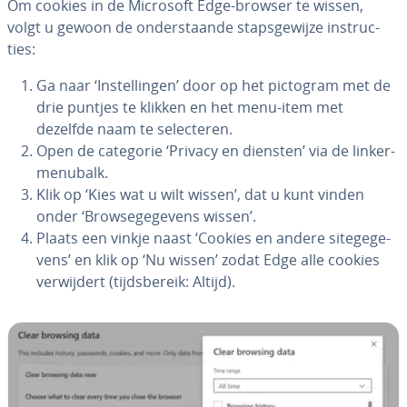
Om cookies in de Microsoft Edge-browser te wissen,
volgt u gewoon de on­der­staan­de staps­ge­wij­ze in­struc­
ties:
Ga naar ‘In­stel­lin­gen’ door op het pictogram met de
drie puntjes te klikken en het menu-item met
dezelfde naam te se­lec­te­ren.
Open de categorie ‘Privacy en diensten’ via de lin­ker­
me­nu­balk.
Klik op ‘Kies wat u wilt wissen’, dat u kunt vinden
onder ‘Brow­se­ge­ge­vens wissen’.
Plaats een vinkje naast ‘Cookies en andere si­te­ge­ge­
vens’ en klik op ‘Nu wissen’ zodat Edge alle cookies
ver­wij­dert (tijds­be­reik: Altijd).