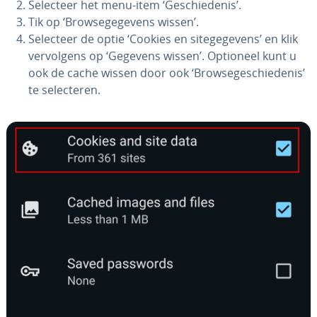
Selecteer het menu-item ‘Ge­schie­de­nis’.
Tik op ‘Brow­se­ge­ge­vens wissen’.
Selecteer de optie ‘Cookies en si­te­ge­ge­vens’ en klik
ver­vol­gens op ‘Gegevens wissen’. Optioneel kunt u
ook de cache wissen door ook ‘Brow­se­ge­schie­de­nis’
te se­lec­te­ren.