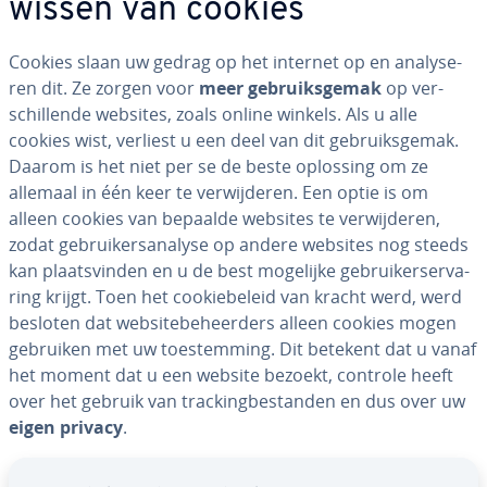
wissen van cookies
Cookies slaan uw gedrag op het internet op en ana­ly­se­
ren dit. Ze zorgen voor
meer ge­bruiks­ge­mak
op ver­
schil­len­de websites, zoals online winkels. Als u alle
cookies wist, verliest u een deel van dit ge­bruiks­ge­mak.
Daarom is het niet per se de beste oplossing om ze
allemaal in één keer te ver­wij­de­ren. Een optie is om
alleen cookies van bepaalde websites te ver­wij­de­ren,
zodat ge­brui­kers­ana­ly­se op andere websites nog steeds
kan plaats­vin­den en u de best mogelijke ge­brui­ker­s­er­va­
ring krijgt. Toen het coo­kie­be­leid van kracht werd, werd
besloten dat web­si­te­be­heer­ders alleen cookies mogen
gebruiken met uw toe­stem­ming. Dit betekent dat u vanaf
het moment dat u een website bezoekt, controle heeft
over het gebruik van trac­king­be­stan­den en dus over uw
eigen privacy
.
Ga naar hoofdmenu