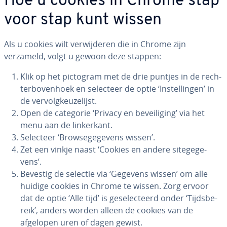
Hoe u cookies in Chrome stap
voor stap kunt wissen
Als u cookies wilt ver­wij­de­ren die in Chrome zijn
verzameld, volgt u gewoon deze stappen:
Klik op het pictogram met de drie puntjes in de rech­
ter­bo­ven­hoek en selecteer de optie ‘In­stel­lin­gen’ in
de ver­volg­keu­ze­lijst.
Open de categorie ‘Privacy en be­vei­li­ging’ via het
menu aan de lin­ker­kant.
Selecteer ‘Brow­se­ge­ge­vens wissen’.
Zet een vinkje naast ‘Cookies en andere si­te­ge­ge­
vens’.
Bevestig de selectie via ‘Gegevens wissen’ om alle
huidige cookies in Chrome te wissen. Zorg ervoor
dat de optie ‘Alle tijd’ is ge­se­lec­teerd onder ‘Tijds­be­
reik’, anders worden alleen de cookies van de
afgelopen uren of dagen gewist.