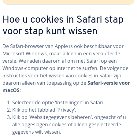
Hoe u cookies in Safari stap
voor stap kunt wissen
De Safari-browser van Apple is ook be­schik­baar voor
Microsoft Windows, maar alleen in een ver­ou­der­de
versie. We raden daarom af om met Safari op een
Windows-computer op internet te surfen. De volgende
in­struc­ties voor het wissen van cookies in Safari zijn
daarom alleen van toe­pas­sing op de
Safari-versie voor
macOS
:
Selecteer de optie ‘In­stel­lin­gen’ in Safari.
Klik op het tabblad ‘Privacy’.
Klik op ‘Web­si­te­ge­ge­vens beheren’, ongeacht of u
alle op­ge­sla­gen cookies of alleen ge­se­lec­teer­de
gegevens wilt wissen.