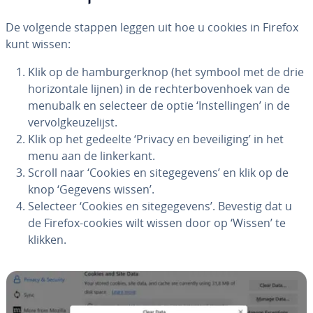
De volgende stappen leggen uit hoe u cookies in Firefox
kunt wissen:
Klik op de ham­bur­ger­knop (het symbool met de drie
ho­ri­zon­ta­le lijnen) in de rech­ter­bo­ven­hoek van de
menubalk en selecteer de optie ‘In­stel­lin­gen’ in de
ver­volg­keu­ze­lijst.
Klik op het gedeelte ‘Privacy en be­vei­li­ging’ in het
menu aan de lin­ker­kant.
Scroll naar ‘Cookies en si­te­ge­ge­vens’ en klik op de
knop ‘Gegevens wissen’.
Selecteer ‘Cookies en si­te­ge­ge­vens’. Bevestig dat u
de Firefox-cookies wilt wissen door op ‘Wissen’ te
klikken.