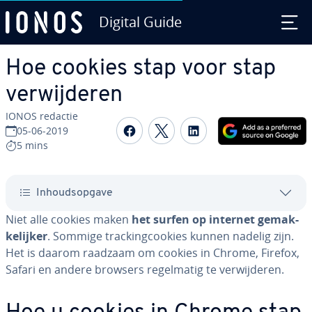
Digital Guide
Ga naar hoofd­in­houd
Hoe cookies stap voor stap
ver­wij­de­ren
IONOS redactie
Delen op Facebook
Delen op Twitter
Delen op Linked
05-06-2019
5 mins
In­houds­op­ga­ve
Niet alle cookies maken
het surfen op internet ge­mak­
ke­lij­ker
. Sommige trac­kingcookies kunnen nadelig zijn.
Het is daarom raadzaam om cookies in Chrome, Firefox,
Safari en andere browsers re­gel­ma­tig te ver­wij­de­ren.