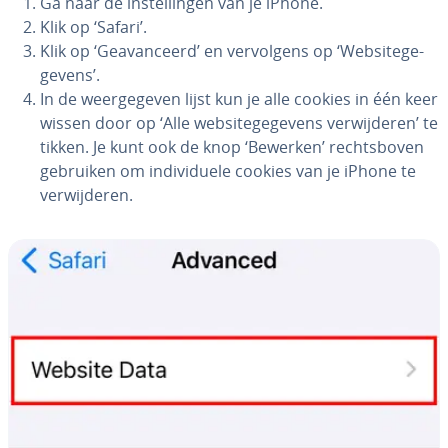
Ga naar de in­stel­lin­gen van je iPhone.
Klik op ‘Safari’.
Klik op ‘Ge­a­van­ceerd’ en ver­vol­gens op ‘Web­si­te­ge­
ge­vens’.
In de weer­ge­ge­ven lijst kun je alle cookies in één keer
wissen door op ‘Alle web­si­te­ge­ge­vens ver­wij­de­ren’ te
tikken. Je kunt ook de knop ‘Bewerken’ rechts­bo­ven
gebruiken om in­di­vi­du­e­le cookies van je iPhone te
ver­wij­de­ren.