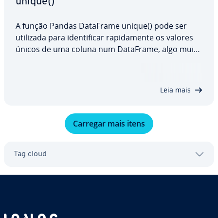
unique()
A função Pandas DataFrame unique() pode ser
utilizada para iden­ti­fi­car ra­pi­da­mente os valores
únicos de uma coluna num DataFrame, algo muito
útil para encontrar du­pli­ca­dos. Esta função facilita
o ma­nu­se­a­mento eficiente de grandes conjuntos
de dados, pois devolve di­re­ta­mente uma…
Leia mais
Carregar mais itens
Tag cloud