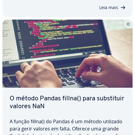
colunas es­pe­cí­fi­cas, filtrar Da­ta­Fra­mes ou…
Leia mais
O método Pandas fillna() para subs­ti­tuir
valores NaN
A função fillna() do Pandas é um método utilizado
para gerir valores em falta. Oferece uma grande