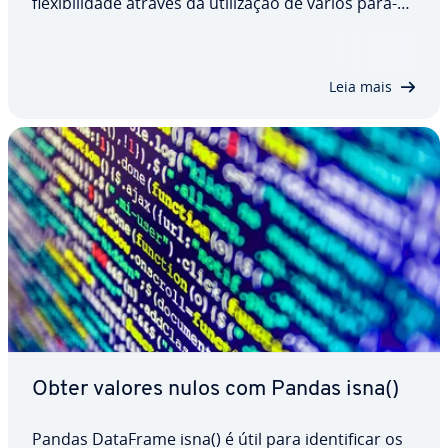
fle­xi­bi­li­dade através da uti­li­za­ção de vários pa­râ­
me­tros que permitem adaptar a subs­ti­tui­ção dos
valores NaN de acordo com as ne­ces­si­da­des do
uti­li­za­dor. Neste artigo, irá conhecer…
Leia mais
Obter valores nulos com Pandas isna()
Pandas DataFrame isna() é útil para iden­ti­fi­car os