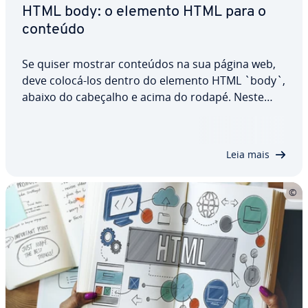
HTML body: o elemento HTML para o
conteúdo
Se quiser mostrar conteúdos na sua página web,
deve colocá-los dentro do elemento HTML `body`,
abaixo do cabeçalho e acima do rodapé. Neste
artigo, aprenderá através de alguns exemplos
simples como utilizar a tag `body` do HTML, como
funciona exa­ta­mente, quais atributos suporta e…
Leia mais