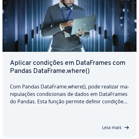
Aplicar condições em Da­ta­Fra­mes com
Pandas DataFrame.where()
Com Pandas DataFrame.where(), pode realizar ma­
ni­pu­la­ções con­di­ci­o­nais de dados em Da­ta­Fra­mes
do Pandas. Esta função permite definir condições
que de­ter­mi­nam quais valores são mantidos e
quais são subs­ti­tuí­dos. É uma solução eficiente
para limpar, extrair ou trans­for­mar dados.…
Leia mais