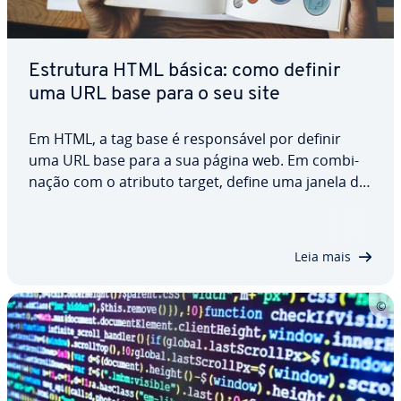
Estrutura HTML básica: como definir
uma URL base para o seu site
Em HTML, a tag base é res­pon­sá­vel por definir
uma URL base para a sua página web. Em com­bi­
na­ção com o atributo target, define uma janela de
destino para todos os links relativos da página. No
artigo seguinte, apre­sen­ta­re­mos a HTML base
com mais detalhes, mos­tra­re­mos como utilizar…
Leia mais