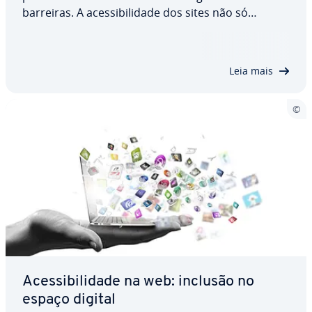
barreiras. A aces­si­bi­li­dade dos sites não só
melhora a ex­pe­ri­ên­cia do uti­li­za­dor, como
também é um requisito legal em Espanha, com
base nas WCAG 2.2 e na re­gu­la­men­ta­ção europeia.
Leia mais
Descubra…
Aces­si­bi­li­dade na web: inclusão no
espaço digital