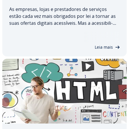
As empresas, lojas e pres­ta­do­res de serviços
estão cada vez mais obrigados por lei a tornar as
suas ofertas digitais aces­sí­veis. Mas a aces­si­bi­li­
dade web é muito mais do que uma obrigação:
melhora a usa­bi­li­dade, amplia o público-alvo e
fortalece a imagem. Neste guia completo,…
Leia mais