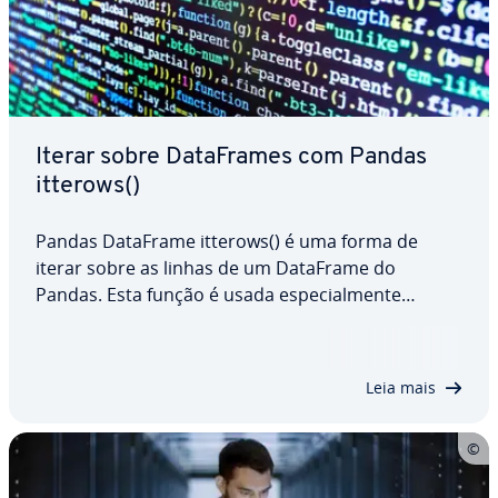
Iterar sobre Da­ta­Fra­mes com Pandas
itterows()
Pandas DataFrame itterows() é uma forma de
iterar sobre as linhas de um DataFrame do
Pandas. Esta função é usada es­pe­ci­al­mente
quando é ne­ces­sá­rio um pro­ces­sa­mento linha por
linha, por exemplo, ao realizar cálculos. Neste
artigo, ensinamos como trabalhar com a função
Leia mais
itterows()…