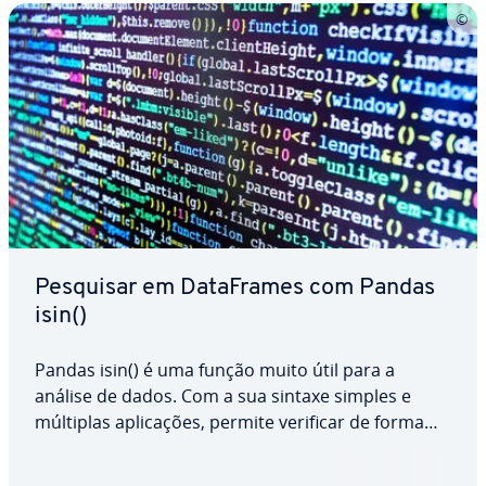
Pesquisar em Da­ta­Fra­mes com Pandas
isin()
Pandas isin() é uma função muito útil para a
análise de dados. Com a sua sintaxe simples e
múltiplas apli­ca­ções, permite verificar de forma
rápida e eficiente se de­ter­mi­na­dos valores estão
presentes num DataFrame. Seja para verificar