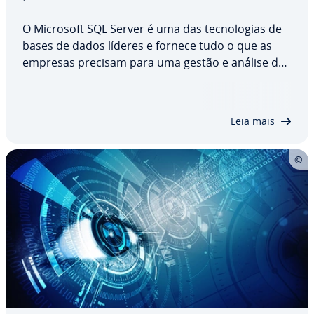
O Microsoft SQL Server é uma das tec­no­lo­gias de
bases de dados líderes e fornece tudo o que as
empresas precisam para uma gestão e análise de
dados efi­ci­en­tes. Tanto para apli­ca­ções em­pre­sa­ri­
ais como para análises em tempo real, este
sistema é con­si­de­rado uma solução fiável e…
Leia mais