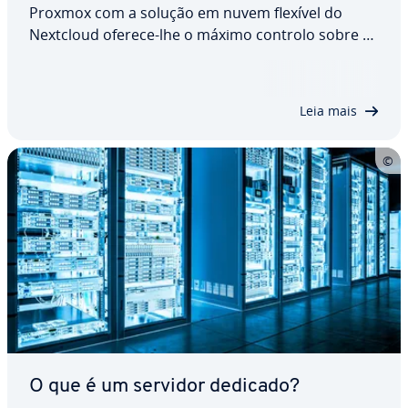
Proxmox com a solução em nuvem flexível do
Nextcloud oferece-lhe o máximo controlo sobre os
seus dados, bem como uma pla­ta­forma estável e
segura para todo o tipo de apli­ca­ções pessoais ou
pro­fis­si­o­nais. Neste artigo, ex­pli­ca­mos-lhe passo
Leia mais
a…
O que é um servidor dedicado?