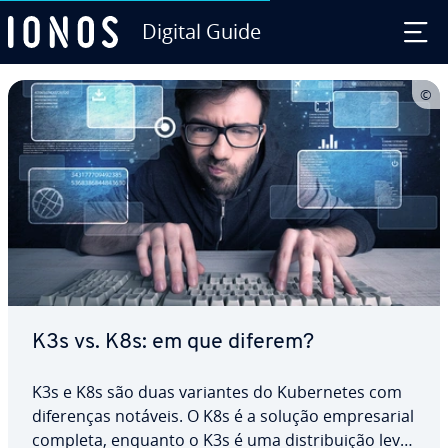
Digital Guide
Ir para o conteúdo principal
K3s vs. K8s: em que diferem?
K3s e K8s são duas variantes do Ku­ber­ne­tes com
di­fe­ren­ças notáveis. O K8s é a solução em­pre­sa­rial
completa, enquanto o K3s é uma dis­tri­bui­ção leve