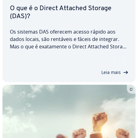
O que é o Direct Attached Storage
(DAS)?
Os sistemas DAS oferecem acesso rápido aos
dados locais, são rentáveis e fáceis de integrar.
Mas o que é exa­ta­mente o Direct Attached Storage
(DAS) e quando vale a pena usá-lo? Neste artigo,
ex­pli­ca­mos como funciona o DAS, apre­sen­ta­mos
cenários típicos de uso e com­pa­ra­mos suas…
Leia mais