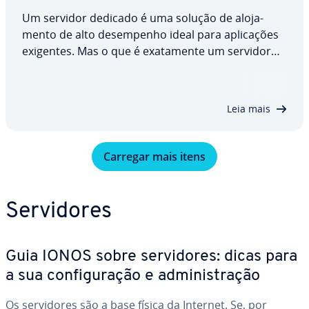
Um servidor dedicado é uma solução de alo­ja­
mento de alto de­sem­pe­nho ideal para apli­ca­ções
exigentes. Mas o que é exa­ta­mente um servidor
dedicado e em que difere de outros modelos de
servidor? Neste artigo, des­co­brirá como funciona
um servidor dedicado, quais as vantagens que…
Leia mais
Carregar mais itens
Ser­vi­do­res
Guia IONOS sobre ser­vi­do­res: dicas para
a sua con­fi­gu­ra­ção e ad­mi­nis­tra­ção
Os ser­vi­do­res são a base física da Internet. Se, por