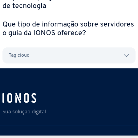
de tec­no­lo­gia
Que tipo de in­for­ma­ção sobre ser­vi­do­res
o guia da IONOS oferece?
Tag cloud
Sua solução digital