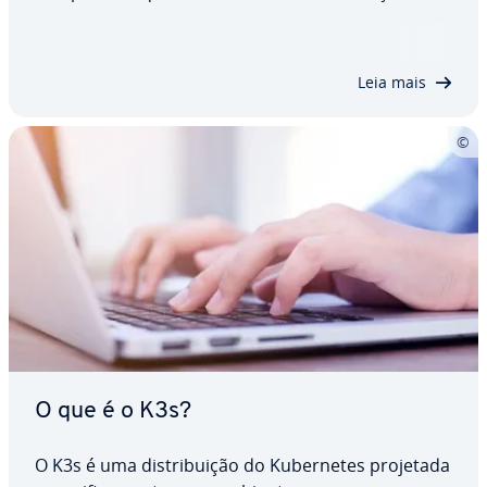
e otimizada. Neste artigo, com­pa­ra­mos ambos em
termos de design, ins­ta­la­ção, segurança e casos
de uso, e mostramos algumas…
Leia mais
O que é o K3s?
O K3s é uma dis­tri­bui­ção do Ku­ber­ne­tes projetada