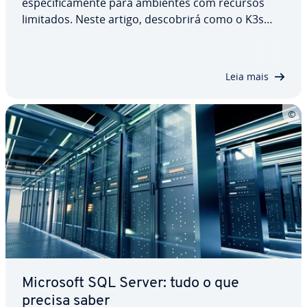
es­pe­ci­fi­ca­mente para ambientes com recursos
limitados. Neste artigo, des­co­brirá como o K3s
funciona, suas vantagens e des­van­ta­gens e em
que cenários ele é par­ti­cu­lar­mente útil. Além
disso, daremos uma olhada em algumas al­ter­na­ti­
Leia mais
vas…
Microsoft SQL Server: tudo o que
precisa saber