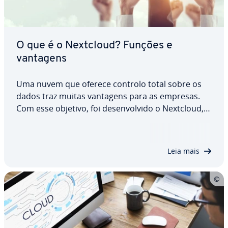
O que é o Nextcloud? Funções e
vantagens
Uma nuvem que oferece controlo total sobre os
dados traz muitas vantagens para as empresas.
Com esse objetivo, foi de­sen­vol­vido o Nextcloud,
um software de código aberto. Esta solução inclui
todas as fun­ci­o­na­li­da­des es­sen­ci­ais, como o car­re­
ga­mento de ficheiros, a com­pa­ti­bi­li­dade…
Leia mais