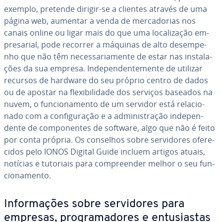
exemplo, pretende dirigir-se a clientes através de uma
página web, aumentar a venda de mer­ca­do­rias nos
canais online ou ligar mais do que uma lo­ca­li­za­ção em­
pre­sa­rial, pode recorrer a máquinas de alto de­sem­pe­
nho que não têm ne­ces­sa­ri­a­mente de estar nas ins­ta­la­
ções da sua empresa. In­de­pen­den­te­mente de utilizar
recursos de hardware do seu próprio centro de dados
ou de apostar na fle­xi­bi­li­dade dos serviços baseados na
nuvem, o fun­ci­o­na­mento de um servidor está re­la­ci­o­
nado com a con­fi­gu­ra­ção e a ad­mi­nis­tra­ção in­de­pen­
dente de com­po­nen­tes de software, algo que não é feito
por conta própria. Os conselhos sobre ser­vi­do­res ofe­re­
ci­dos pelo IONOS Digital Guide incluem artigos atuais,
notícias e tutoriais para com­pre­en­der melhor o seu fun­
ci­o­na­mento.
In­for­ma­ções sobre ser­vi­do­res para
empresas, pro­gra­ma­do­res e en­tu­si­as­tas