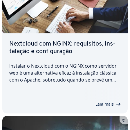
Nextcloud com NGINX: re­qui­si­tos, ins­
ta­la­ção e con­fi­gu­ra­ção
Instalar o Nextcloud com o NGINX como servidor
web é uma al­ter­na­tiva eficaz à ins­ta­la­ção clássica
com o Apache, sobretudo quando se prevê um
elevado volume de tráfego ou se procura um
melhor de­sem­pe­nho. Mas quais são os re­qui­si­tos
a cumprir? E como se pode instalar e con­fi­gu­rar
Leia mais
o…