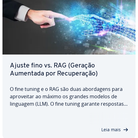
Ajuste fino vs. RAG (Geração
Aumentada por Re­cu­pe­ra­ção)
O fine tuning e o RAG são duas abor­da­gens para
apro­vei­tar ao máximo os grandes modelos de
linguagem (LLM). O fine tuning garante respostas
coerentes e um estilo uniforme, enquanto o RAG
incorpora co­nhe­ci­men­tos atu­a­li­za­dos de fontes
externas. Ambos os métodos têm os seus
Leia mais
próprios…