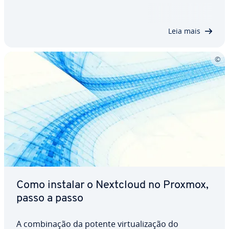
precisos, menor ne­ces­si­dade de dados e custos
reduzidos. Descubra como funciona o ajuste fino
da IA, quais são as suas vantagens…
Leia mais
Como instalar o Nextcloud no Proxmox,
passo a passo
A com­bi­na­ção da potente vir­tu­a­li­za­ção do