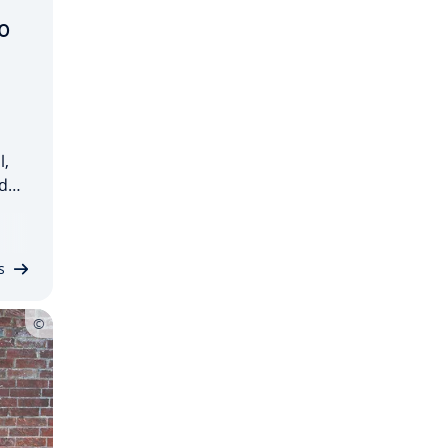
o
l,
 de
r de
i­
…
s