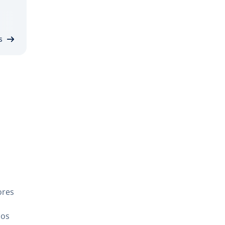
to,
s
o­res
dos