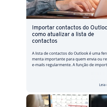
Importar contactos do Outloo
como atualizar a lista de
contactos
A lista de contactos do Outlook é uma fer­
menta im­por­tante para quem envia ou r
e-mails re­gu­lar­mente. A função de im­por­
permite-lhe recuperar contactos após u
perda de dados ou até mesmo adicionar
contactos. Descubra como importar os
Leia
contactos do Outlook para…