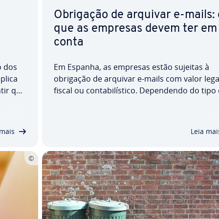
Obrigação de arquivar e-mails: 
que as empresas devem ter em
conta
o dos
Em Espanha, as empresas estão sujeitas à
plica
obrigação de arquivar e-mails com valor lega
tir que
fiscal ou con­ta­bi­lís­tico. De­pen­dendo do tipo
os seus
mensagem, o prazo de con­ser­va­ção pode se
ptá-
6 ou até 10 anos. Que e-mails devem ser ar­qu
e­ral­
va­dos, por quanto tempo e como cumprir a
 mais
Leia mai