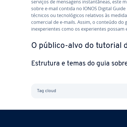
serviços de mensagens ins­tan­tâ­neas, este meio
sobre e-mail contida no IONOS Digital Guide 
técnicos ou tec­no­ló­gi­cos relativos às medid
comercial de e-mails. Assim, o conteúdo do gu
inex­pe­ri­en­tes como os ex­pe­ri­en­tes poss
O público-alvo do tutorial 
Estrutura e temas do guia sobre 
Tag cloud