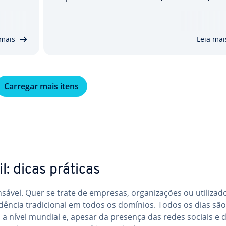
substituí-las por uma nova versão. No entan
 passo.
esta função só pode ser executada se forem
na­li­
cumpridos de­ter­mi­na­dos re­qui­si­tos. Ex­pli­ca­
 mais
Leia mai
mos-lhe como pode…
Carregar mais itens
: dicas práticas
á­vel. Quer se trate de empresas, or­ga­ni­za­ções ou uti­li­za­d
pon­dên­cia tra­di­ci­o­nal em todos os domínios. Todos os dias são
 a nível mundial e, apesar da presença das redes sociais e 