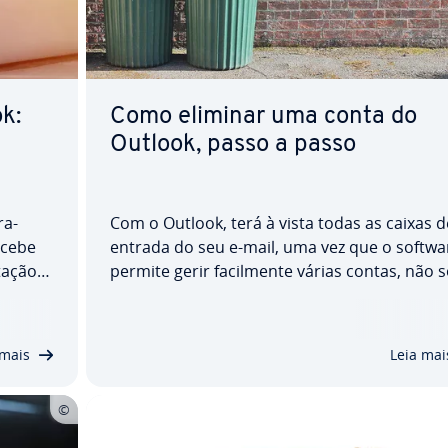
k:
Como eliminar uma conta do
Outlook, passo a passo
ra­
Com o Outlook, terá à vista todas as caixas d
ecebe
entrada do seu e-mail, uma vez que o softwa
ta­ção
permite gerir fa­cil­mente várias contas, não 
ma
da Microsoft, mas também de outros serviç
 novos
de e-mail. Se for ne­ces­sá­rio, pode eliminar 
conta do Outlook com apenas alguns cliques
 mais
Leia mai
Como…