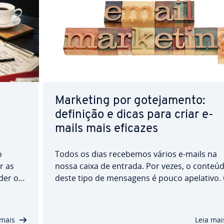
Marketing por go­te­ja­mento:
definição e dicas para criar e-
mails mais eficazes
o
Todos os dias recebemos vários e-mails na
r as
nossa caixa de entrada. Por vezes, o conteú
der o
deste tipo de mensagens é pouco apelativo.
s ou
drip marketing procura captar a atenção do
os na
des­ti­na­tá­rios gra­du­al­mente, pro­mo­vendo a
ogle
a venda de serviços ou produtos. Neste arti
 mais
Leia mai