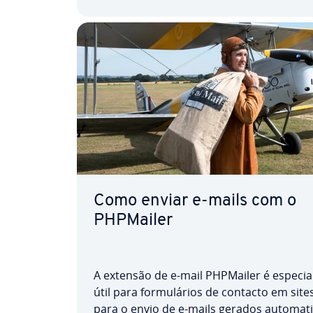
Calendar com o…
Como enviar e-mails com o
PHPMailer
A extensão de e-mail PHPMailer é es­pe­ci­
útil para for­mu­lá­rios de contacto em site
para o envio de e-mails gerados au­to­ma­ti