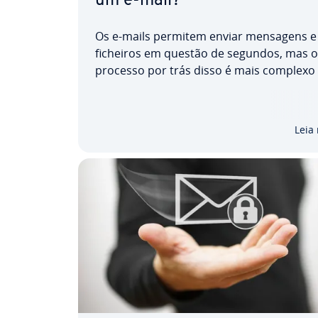
um e-mail?
Os e-mails permitem enviar mensagens e
ficheiros em questão de segundos, mas o
processo por trás disso é mais complexo
parece. Entre o momento em que clicas 
«Enviar» e a mensagem chega à caixa de
entrada do des­ti­na­tá­rio, intervêm vários s
Leia
do­res e ve­ri­fi­ca­ções…