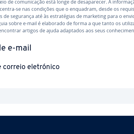
 de co­mu­ni­ca­ção está longe de de­sa­pa­re­cer. A in­for­ma­
centra-se nas condições que o enquadram, desde os re­qui­si
as de segurança até às es­tra­té­gias de marketing para o envi
ia sobre e-mail é elaborado de forma a que tanto os uti­li­za
am encontrar artigos de ajuda adaptados aos seus co­nhe­ci­men
de e-mail
correio ele­tró­nico