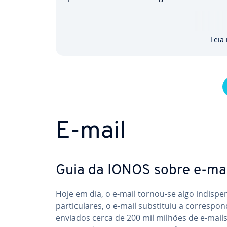
mente. Mostramos-lhe como instalar o
PHPMailer e como enviar e-mails, passo a
Descubra também a seguir quais as fun­ci­o­
Leia
da­des que…
E-mail
Guia da IONOS sobre e-mail
Hoje em dia, o e-mail tornou-se algo in­dis­pen­s
par­ti­cu­la­res, o e-mail subs­ti­tuiu a cor­res­
enviados cerca de 200 mil milhões de e-mails