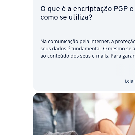
O que é a en­crip­ta­ção PGP e
como se utiliza?
Na co­mu­ni­ca­ção pela Internet, a proteçã
seus dados é fun­da­men­tal. O mesmo se a
ao conteúdo dos seus e-mails. Para garan
apenas pessoas au­to­ri­za­das possam ler 
e-mails, é im­por­tante que comece a encri
los. Embora o canal de trans­mis­são seja g
Leia
mente…