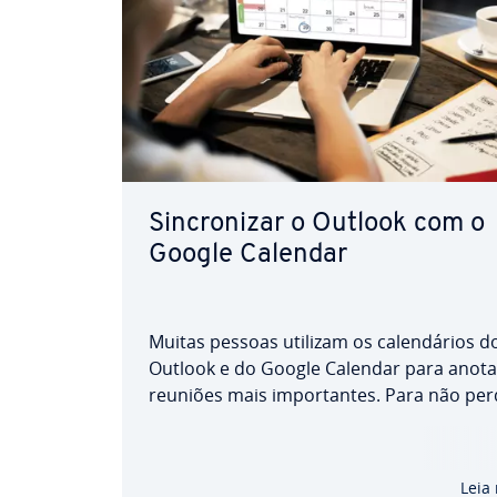
Sin­cro­ni­zar o Outlook com o
Google Calendar
Muitas pessoas utilizam os ca­len­dá­rios d
Outlook e do Google Calendar para anota
reuniões mais im­por­tan­tes. Para não per
controlo ao utilizar ambos os ca­len­dá­rio
evitar marcar aci­den­tal­mente dois event
mesma data, é possível sin­cro­ni­zar o Go
Leia