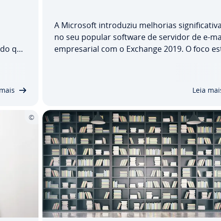
A Microsoft in­tro­du­ziu melhorias sig­ni­fi­ca­ti­v
no seu popular software de servidor de e-ma
 do que
em­pre­sa­rial com o Exchange 2019. O foco es
em
numa maior segurança e num melhor de­sem
nho geral do sistema. No entanto, foi tamb
er­vi­
removida uma fun­ci­o­na­li­dade im­por­tante d
 mais
Leia mai
versões…