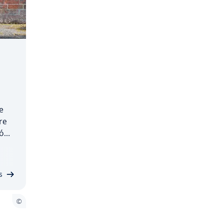
e
re
só
os
uma
.
s