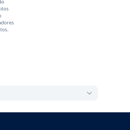
ção
­tos
o
­do­res
­tos.