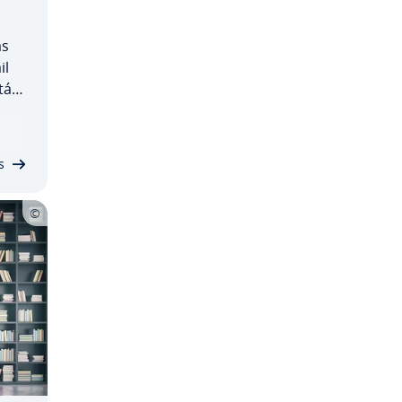
as
il
tá
­pe­
ém
as
s