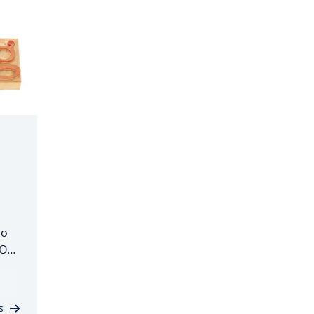
do
 O
s
ssim
go,…
s