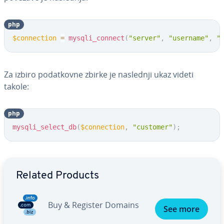
php
$connection
=
mysqli_connect
(
"server"
,
"username"
,
"
Za izbiro po­dat­kov­ne zbirke je naslednji ukaz videti
takole:
php
mysqli_select_db
(
$connection
,
"customer"
)
;
Go to Main Menu
Related Products
Buy & Register Domains
See more