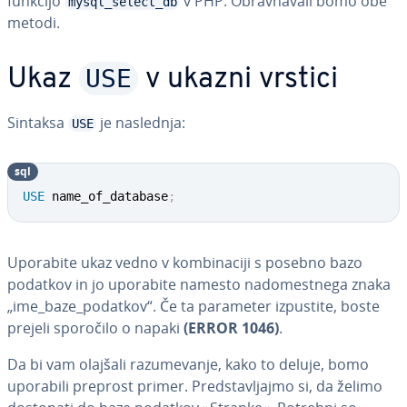
funkcijo
v PHP. Obrav­na­va­li bomo obe
mysql_select_db
metodi.
USE
Ukaz
v ukazni vrstici
Sintaksa
je naslednja:
USE
sql
USE
 name_of_database
;
Uporabite ukaz vedno v kom­bi­na­ci­ji s posebno bazo
podatkov in jo uporabite namesto na­do­me­stne­ga znaka
„ime_baze_podatkov“. Če ta parameter izpustite, boste
prejeli sporočilo o napaki
(ERROR 1046)
.
Da bi vam olajšali ra­zu­me­va­nje, kako to deluje, bomo
uporabili preprost primer. Pred­sta­vljaj­mo si, da želimo