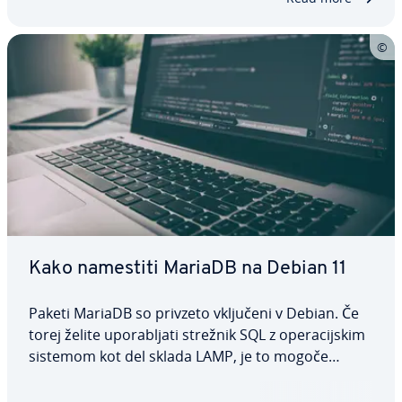
Kako namestiti MariaDB na Debian 11
Paketi MariaDB so privzeto vključeni v Debian. Če
torej želite upo­ra­blja­ti strežnik SQL z ope­ra­cij­skim
sistemom kot del sklada LAMP, je to mogoče
enostavno storiti. V tem članku vas bomo popeljali
skozi postopek na­me­sti­tve MariaDB na Debian 11