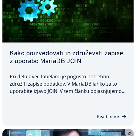
Kako po­i­zve­do­va­ti in zdru­že­va­ti zapise
z uporabo MariaDB JOIN
Pri delu z več tabelami je pogosto potrebno
združiti zapise podatkov. V MariaDB lahko za to
uporabite izjavo JOIN. V tem članku po­ja­snju­je­mo,
kako deluje ta ukaz in kako se različne variante
INNER JOIN, LEFT OUTER JOIN in RIGHT OUTER JOIN
med seboj raz­li­ku­je­jo. Preberite več.
Read more