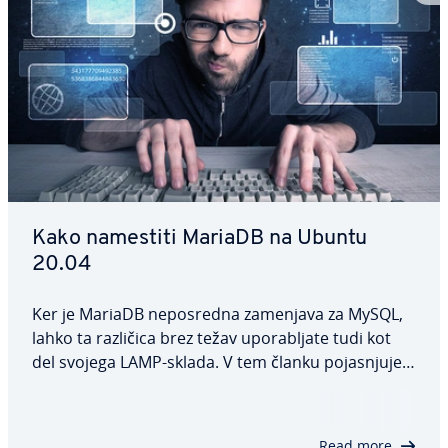
Kako namestiti MariaDB na Ubuntu
20.04
Ker je MariaDB ne­po­sre­dna zamenjava za MySQL,
lahko ta različica brez težav upo­ra­blja­te tudi kot
del svojega LAMP-sklada. V tem članku po­ja­snju­je­
mo, kako namestiti MariaDB na Ubuntu 20.04,
katere kon­fi­gu­ra­ci­je in varnostni ukrepi so pri­po­ro­
člji­vi ter kako lahko po končani…
Read more