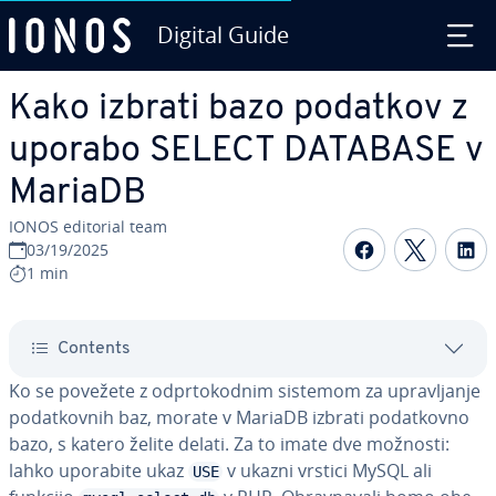
Digital Guide
Skip to Main Content
Kako izbrati bazo podatkov z
uporabo SELECT DATABASE v
MariaDB
IONOS editorial team
Share on F
Share 
S
03/19/2025
1 min
Contents
Ko se povežete z od­pr­to­ko­dnim sistemom za upra­vlja­nje
po­dat­kov­nih baz, morate v MariaDB izbrati po­dat­kov­no
bazo, s katero želite delati. Za to imate dve možnosti:
lahko uporabite ukaz
v ukazni vrstici MySQL ali
USE