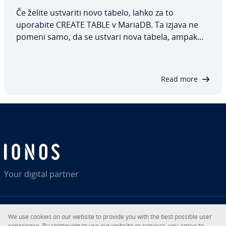
Če želite ustvariti novo tabelo, lahko za to
uporabite CREATE TABLE v MariaDB. Ta izjava ne
pomeni samo, da se ustvari nova tabela, ampak
tudi posamezne stolpce in vrste podatkov, ki so v
njih dovoljeni. V tem članku natančno po­ja­snju­je­
mo, kako deluje CREATE TABLE v MariaDB, in…
Read more
Your digital partner
We use cookies on our website to provide you with the best possible user
RSS
LinkedIn
tiktok
Instagram
Facebook
YouTube
expe­ri­en­ce. By con­ti­nu­ing to use our website or services, you agree to