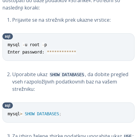
dostopati do baze podatkov »Stranke«. Potrebni so
naslednji koraki:
Prijavite se na strežnik prek ukazne vrstice:
sql
mysql 
-
u root 
-
p

Enter password: 
*
*
*
*
*
*
*
*
*
*
*
*
Uporabite ukaz
, da dobite pregled
SHOW DATABASES
vseh raz­po­lo­žlji­vih po­dat­kov­nih baz na vašem
strežniku:
sql
mysql
>
SHOW
DATABASES
;
Za izbiro želene zbirke podatkov uporabite ukaz
:
USE