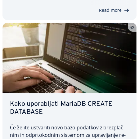
in pojasnili, kako kon­fi­gu­ri­ra­ti…
Read more
Kako upo­ra­blja­ti MariaDB CREATE
DATABASE
Če želite ustvariti novo bazo podatkov z brez­plač­
nim in od­pr­to­ko­dnim sistemom za upra­vlja­nje re­