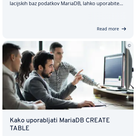
la­cij­skih baz podatkov MariaDB, lahko uporabite
ukaz CREATE DATABASE. Ta članek podrobno po­ja­
snju­je, kako ukaz deluje, in raziskuje različne
izbirne parametre, ki lahko pomagajo…
Read more
Kako upo­ra­blja­ti MariaDB CREATE
TABLE