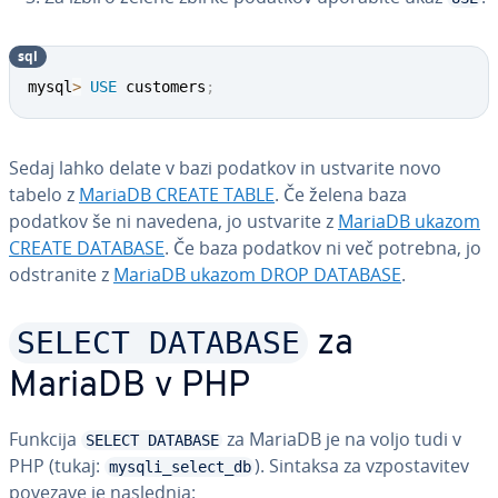
sql
mysql
>
USE
 customers
;
Sedaj lahko delate v bazi podatkov in ustvarite novo
tabelo z
MariaDB CREATE TABLE
. Če želena baza
podatkov še ni navedena, jo ustvarite z
MariaDB ukazom
CREATE DATABASE
. Če baza podatkov ni več potrebna, jo
od­stra­ni­te z
MariaDB ukazom DROP DATABASE
.
SELECT DATABASE
za
MariaDB v PHP
Funkcija
za MariaDB je na voljo tudi v
SELECT DATABASE
PHP (tukaj:
). Sintaksa za vzpo­sta­vi­tev
mysqli_select_db
povezave je naslednja: