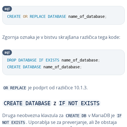
sql
CREATE
OR
REPLACE
DATABASE
 name_of_database
;
Zgornja oznaka je v bistvu skrajšana različica tega kode:
sql
DROP
DATABASE
IF
EXISTS
 name_of_database
;
CREATE
DATABASE
 name_of_database
;
je podprt od različice 10.1.3.
OR REPLACE
CREATE DATABASE
IF NOT EXISTS
z
Druga neobvezna klavzula za
v MariaDB je
CREATE DB
IF
. Uporablja se za pre­ver­ja­nje, ali že obstaja
NOT EXISTS