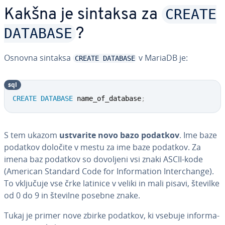
CREATE
Kakšna je sintaksa za
DATABASE
?
Osnovna sintaksa
v MariaDB je:
CREATE DATABASE
sql
CREATE
DATABASE
 name_of_database
;
S tem ukazom
ustvarite novo bazo podatkov
. Ime baze
podatkov določite v mestu za ime baze podatkov. Za
imena baz podatkov so dovoljeni vsi znaki ASCII-kode
(American Standard Code for In­for­ma­ti­on In­ter­chan­ge).
To vključuje vse črke latinice v veliki in mali pisavi, številke
od 0 do 9 in številne posebne znake.
Tukaj je primer nove zbirke podatkov, ki vsebuje in­for­ma­