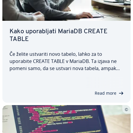
Kako upo­ra­blja­ti MariaDB CREATE
TABLE
Če želite ustvariti novo tabelo, lahko za to
uporabite CREATE TABLE v MariaDB. Ta izjava ne
pomeni samo, da se ustvari nova tabela, ampak
tudi posamezne stolpce in vrste podatkov, ki so v
njih dovoljeni. V tem članku natančno po­ja­snju­je­
mo, kako deluje CREATE TABLE v MariaDB, in…
Read more