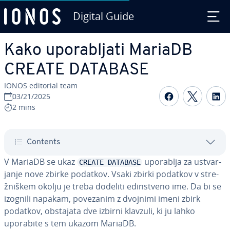
Digital Guide
Skip to Main Content
Kako upo­ra­blja­ti MariaDB
CREATE DATABASE
IONOS editorial team
Share on F
Share 
S
03/21/2025
2 mins
Contents
V MariaDB se ukaz
uporablja za ustvar­
CREATE DATABASE
ja­nje nove zbirke podatkov. Vsaki zbirki podatkov v stre­
žni­škem okolju je treba dodeliti edin­stve­no ime. Da bi se
izognili napakam, povezanim z dvojnimi imeni zbirk
podatkov, obstajata dve izbirni klavzuli, ki ju lahko
uporabite s tem ukazom MariaDB.