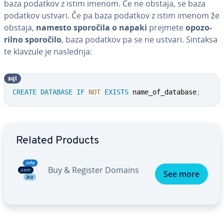
baza podatkov z istim imenom. Če ne obstaja, se baza
podatkov ustvari. Če pa baza podatkov z istim imenom že
obstaja,
namesto sporočila o napaki
prejmete
opo­zo­
ril­no sporočilo
, baza podatkov pa se ne ustvari. Sintaksa
te klavzule je naslednja:
sql
CREATE
DATABASE
IF
NOT
EXISTS
 name_of_database
;
Go to Main Menu
Related Products
Buy & Register Domains
See more