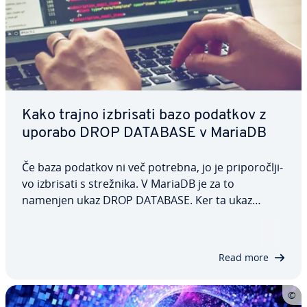
Kako trajno izbrisati bazo podatkov z
uporabo DROP DATABASE v MariaDB
Če baza podatkov ni več potrebna, jo je pri­po­ro­člji­
vo izbrisati s strežnika. V MariaDB je za to
namenjen ukaz DROP DATABASE. Ker ta ukaz
trajno izbriše bazo podatkov, ga je treba uporabiti
šele po te­me­lji­tem pre­mi­sle­ku, saj bo izbrisal tudi
vse tabele in podatke. Tukaj bomo…
Read more