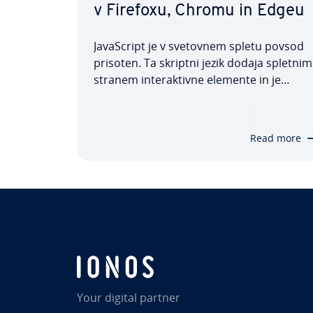
v Firefoxu, Chromu in Edgeu
Ja­va­Script je v svetovnem spletu povsod
prisoten. Ta skriptni jezik dodaja spletnim
stranem in­te­rak­tiv­ne elemente in je
bistveno spremenil videz spletnih ponudb
Danes skoraj nobena spletna stran ne
more delovati brez skriptov, ki se izvajajo
Read more
na ra­ču­nal­ni­ku obi­sko­val­ca spletne…
Your digital partner