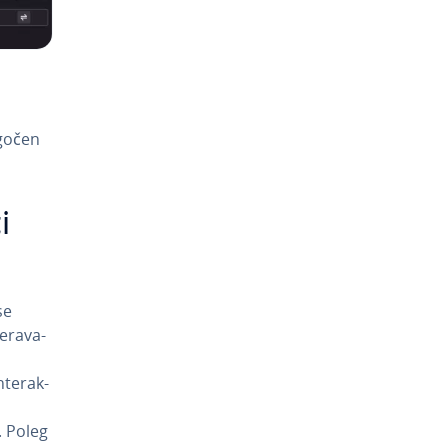
ogočen
i
se
­ra­va­
te­rak­
,
. Poleg