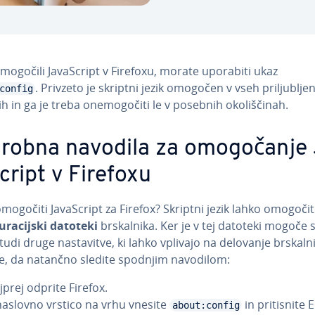
mogočili Ja­va­Script v Firefoxu, morate uporabiti ukaz
. Privzeto je skriptni jezik omogočen v vseh pri­lju­blje­
config
kih in ga je treba one­mo­go­či­ti le v posebnih oko­li­šči­nah.
robna navodila za omo­go­ča­nje
Script v Firefoxu
omogočiti Ja­va­Script za Firefox? Skriptni jezik lahko omogočit
u­ra­cij­ski datoteki
br­skal­ni­ka. Ker je v tej datoteki mogoče 
 tudi druge na­sta­vi­tve, ki lahko vplivajo na delovanje br­skal­ni­
je, da natančno sledite spodnjim navodilom:
jprej odprite Firefox.
naslovno vrstico na vrhu vnesite
in pri­ti­sni­te 
about:config