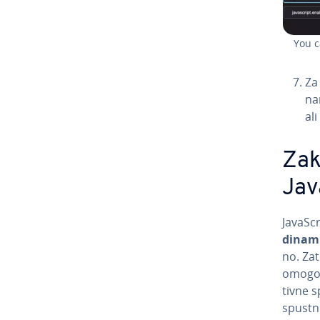
You c
Za
nar
ali
Zak
Ja­v
Ja­va­Sc
dinami
no. Zat
omogoče
tiv­ne 
spustni