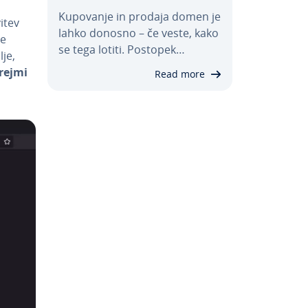
Kupovanje in prodaja domen je
­tev
lahko donosno – če veste, kako
ne
se tega lotiti. Postopek…
lje,
rejmi
Read more