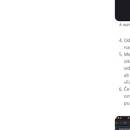
A war
Od
na
Me
is
vid
al
»F
Če 
omo
pu