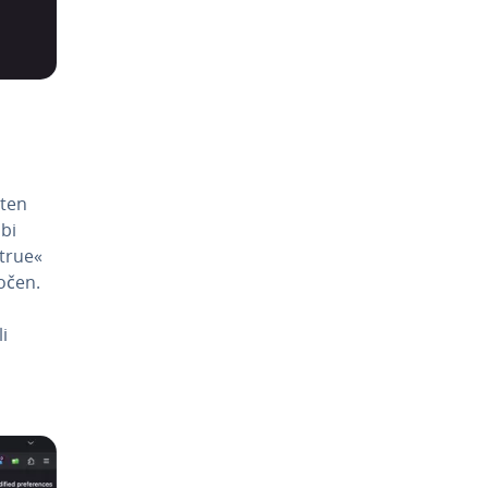
oten
 bi
»true«
gočen.
li