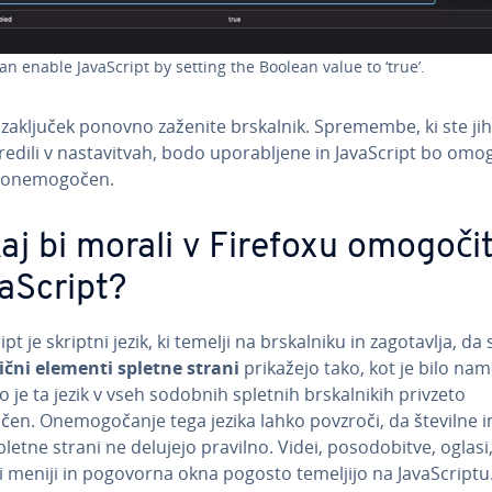
an enable Ja­va­Script by setting the Boolean value to ‘true’.
 zaključek ponovno zaženite brskalnik. Spremembe, ki ste jih
edili v na­sta­vi­tvah, bodo upo­ra­blje­ne in Ja­va­Script bo om
 one­mo­go­čen.
aj bi morali v Firefoxu omogočit
a­Script?
ript je skriptni jezik, ki temelji na br­skal­ni­ku in za­go­ta­vlja, da 
čni elementi spletne strani
prikažejo tako, kot je bilo na­me
o je ta jezik v vseh sodobnih spletnih br­skal­ni­kih privzeto
n. One­mo­go­ča­nje tega jezika lahko povzroči, da številne in­
spletne strani ne delujejo pravilno. Videi, po­so­do­bi­tve, oglasi
 meniji in pogovorna okna pogosto temeljijo na Ja­va­Scrip­tu