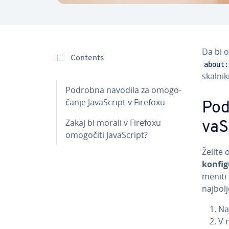
Da bi o
Contents
about:
skal­ni­
Podrobna navodila za omo­go­
ča­nje Ja­va­Script v Firefoxu
Pod
Zakaj bi morali v Firefoxu
va­
omogočiti Ja­va­Script?
Želite 
kon­fi­g
me­ni­ti
najbol
Na
V 