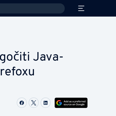
očiti Ja­va­
irefoxu
Share on Facebook
Share on Twitter
Share on LinkedIn