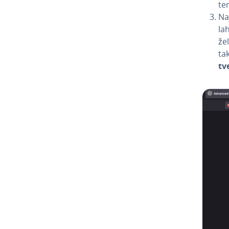
tem
Naj
la
že
tak
tv