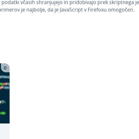
podatki včasih shra­nju­je­jo in pri­do­bi­va­jo prek skrip­tne­ga j
primerov je najbolje, da je Ja­va­Script v Firefoxu omogočen.
Main Menu
t