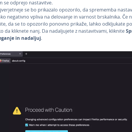
 se odprejo na­sta­vi­tve.
­ver­je­tne­je se bo prikazalo opozorilo, da sprememba na­sta­vi
hko negativno vpliva na delovanje in varnost br­skal­ni­ka. Če 
lite, da se to opozorilo ponovno prikaže, lahko od­klju­ka­te po
o da kliknete nanj. Da na­da­lju­je­te z na­sta­vi­tva­mi, kliknite
Sp
eganje in nadaljuj
.