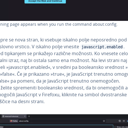
ning page appears when you run the command about:config.
pre se nova stran, ki vsebuje iskalno polje ne­po­sre­dno pod
slovno vrstico. V iskalno polje vnesite
.
javascript.enabled
d tipkanjem se prikažejo različne možnosti. Ko vnesete cel
kalni izraz, naj bi ostala samo ena možnost. Na levi strani naj
eli »ja­va­script.enabled«, v sredini pa boo­le­an­sko vrednost 
i »false«. Če je prikazano »true«, je Ja­va­Script trenutno omo
alse« pa pomeni, da je Ja­va­Script trenutno one­mo­go­čen.
želite spre­me­ni­ti boo­le­an­sko vrednost, da bi one­mo­go­či­li a
gočili Ja­va­Script v Firefoxu, kliknite na simbol dvo­stran­ske
ščice na desni strani.