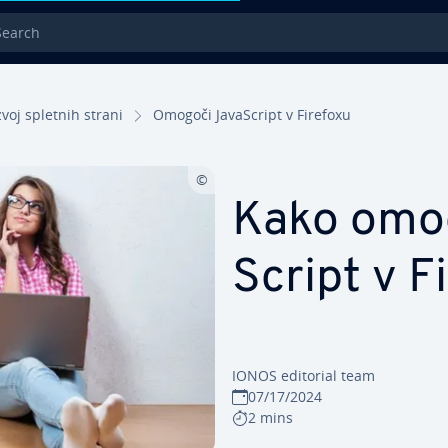
rch
voj spletnih strani
Omogoči Ja­va­Script v Firefoxu
Kako omog
Script v F
IONOS editorial team
07/17/2024
2 mins