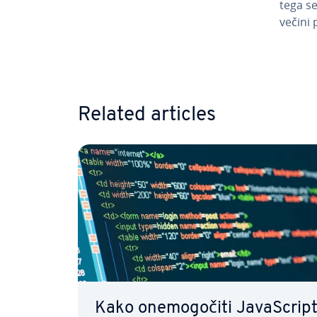
tega se 
večini 
Go to 
Related articles
Kako one­mo­go­či­ti Ja­va­Scrip