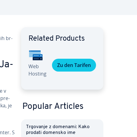
nih br­
Related Products
 Ja­
Zu den Tarifen
Web
Hosting
e v
spre­
ka, je
Popular Articles
Trgovanje z domenami: Kako
Enter. S
prodati domensko ime