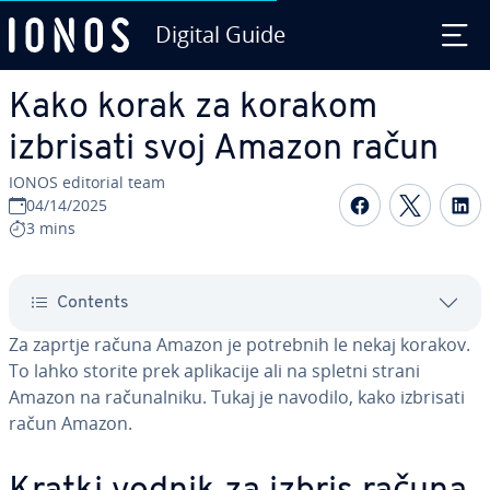
Digital Guide
Skip to Main Content
Kako korak za korakom
izbrisati svoj Amazon račun
IONOS editorial team
Share on F
Share 
S
04/14/2025
3 mins
Contents
Za zaprtje računa Amazon je potrebnih le nekaj korakov.
To lahko storite prek apli­ka­ci­je ali na spletni strani
Amazon na ra­ču­nal­ni­ku. Tukaj je navodilo, kako izbrisati
račun Amazon.