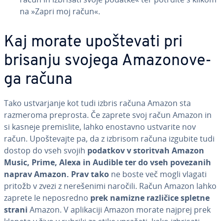
na »Zapri moj račun«.
Kaj morate upo­šte­va­ti pri
brisanju svojega Ama­zo­no­ve­
ga računa
Tako ustvar­ja­nje kot tudi izbris računa Amazon sta
razmeroma preprosta. Če zaprete svoj račun Amazon in
si kasneje pre­mi­sli­te, lahko enostavno ustvarite nov
račun. Upo­šte­vaj­te pa, da z izbrisom računa izgubite tudi
dostop do vseh svojih
podatkov v storitvah Amazon
Music, Prime, Alexa in Audible ter do vseh povezanih
naprav Amazon. Prav tako
ne boste več mogli vlagati
pritožb v zvezi z ne­re­še­ni­mi naročili. Račun Amazon lahko
zaprete le ne­po­sre­dno
prek namizne različice spletne
strani
Amazon. V apli­ka­ci­ji Amazon morate najprej prek