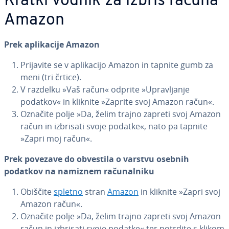
Kratki vodnik za izbris računa
Amazon
Prek apli­ka­ci­je Amazon
Prijavite se v apli­ka­ci­jo Amazon in tapnite gumb za
meni (tri črtice).
V razdelku »Vaš račun« odprite »Upra­vlja­nje
podatkov« in kliknite »Zaprite svoj Amazon račun«.
Označite polje »Da, želim trajno zapreti svoj Amazon
račun in izbrisati svoje podatke«, nato pa tapnite
»Zapri moj račun«.
Prek povezave do obvestila o varstvu osebnih
podatkov na namiznem ra­ču­nal­ni­ku
Obiščite
spletno
stran
Amazon
in kliknite »Zapri svoj
Amazon račun«.
Označite polje »Da, želim trajno zapreti svoj Amazon
račun in izbrisati svoje podatke« ter potrdite s klikom