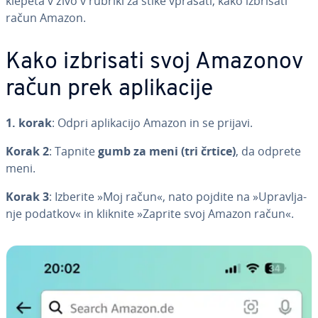
klepeta v živo v rubriki za stike vprašati, kako izbrisati
račun Amazon.
Kako izbrisati svoj Amazonov
račun prek apli­ka­ci­je
1. korak
: Odpri apli­ka­ci­jo Amazon in se prijavi.
Korak 2
: Tapnite
gumb za meni (tri črtice)
, da odprete
meni.
Korak 3
: Izberite »Moj račun«, nato pojdite na »Upra­vlja­
nje podatkov« in kliknite »Zaprite svoj Amazon račun«.