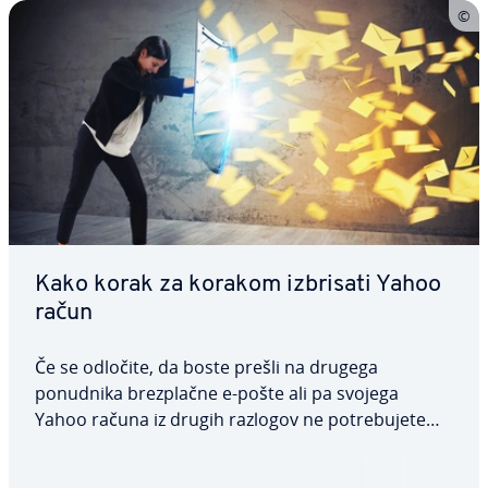
Kako korak za korakom izbrisati Yahoo
račun
Če se odločite, da boste prešli na drugega
ponudnika brez­plač­ne e-pošte ali pa svojega
Yahoo računa iz drugih razlogov ne po­tre­bu­je­te
več, lahko svoj profil de­ak­ti­vi­ra­te. V na­sle­dnjem
članku po­ja­snju­je­mo, kako izbrisati Yahoo račun,