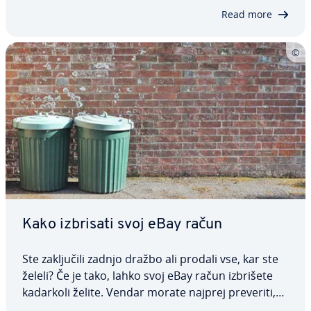
kaj je treba pred tem upo­šte­va­ti in v čem se…
Read more
Kako izbrisati svoj eBay račun
Ste za­klju­či­li zadnjo dražbo ali prodali vse, kar ste
želeli? Če je tako, lahko svoj eBay račun izbrišete
kadarkoli želite. Vendar morate najprej preveriti,
ali nimate nobenih ne­po­rav­na­nih plačil, provizij ali