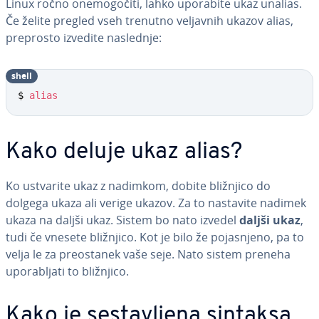
Linux ročno one­mo­go­či­ti, lahko uporabite ukaz unalias.
Če želite pregled vseh trenutno veljavnih ukazov alias,
preprosto izvedite naslednje:
shell
$ 
alias
Kako deluje ukaz alias?
Ko ustvarite ukaz z nadimkom, dobite bližnjico do
dolgega ukaza ali verige ukazov. Za to nastavite nadimek
ukaza na daljši ukaz. Sistem bo nato izvedel
daljši ukaz
,
tudi če vnesete bližnjico. Kot je bilo že po­ja­snje­no, pa to
velja le za pre­o­sta­nek vaše seje. Nato sistem preneha
upo­ra­blja­ti to bližnjico.
Kako je se­sta­vlje­na sintaksa