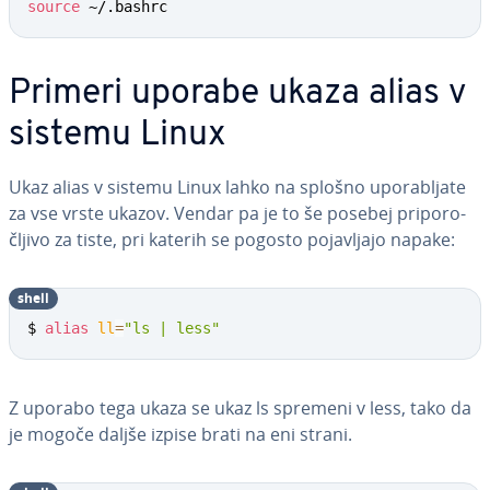
source
 ~/.bashrc
Primeri uporabe ukaza alias v
sistemu Linux
Ukaz alias v sistemu Linux lahko na splošno upo­ra­blja­te
za vse vrste ukazov. Vendar pa je to še posebej pri­po­ro­
člji­vo za tiste, pri katerih se pogosto po­ja­vlja­jo napake:
shell
$ 
alias
ll
=
"ls | less"
Z uporabo tega ukaza se ukaz ls spremeni v less, tako da
je mogoče daljše izpise brati na eni strani.