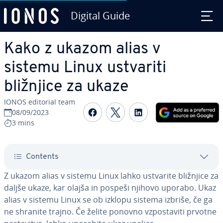
Digital Guide
Skip to Main Content
Kako z ukazom alias v
sistemu Linux ustvariti
bližnjice za ukaze
IONOS editorial team
Share on Facebook
Share on Twitter
Share on Linked
08/09/2023
3 mins
Contents
Z ukazom alias v sistemu Linux lahko ustvarite bližnjice za
daljše ukaze, kar olajša in pospeši njihovo uporabo. Ukaz
alias v sistemu Linux se ob izklopu sistema izbriše, če ga
ne shranite trajno. Če želite ponovno vzpo­sta­vi­ti prvotne