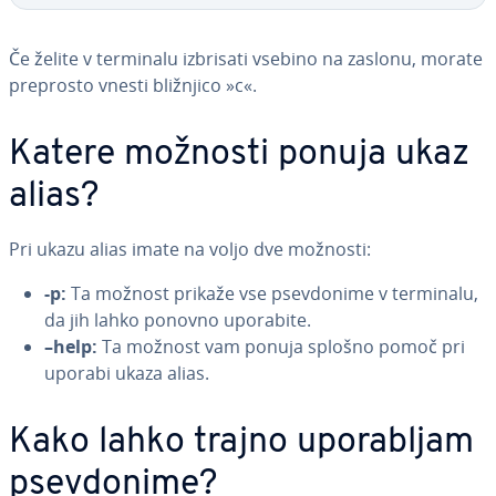
Če želite v terminalu izbrisati vsebino na zaslonu, morate
preprosto vnesti bližnjico »c«.
Katere možnosti ponuja ukaz
alias?
Pri ukazu alias imate na voljo dve možnosti:
-p:
Ta možnost prikaže vse psev­do­ni­me v terminalu,
da jih lahko ponovno uporabite.
–help:
Ta možnost vam ponuja splošno pomoč pri
uporabi ukaza alias.
Kako lahko trajno upo­ra­bljam
psev­do­ni­me?