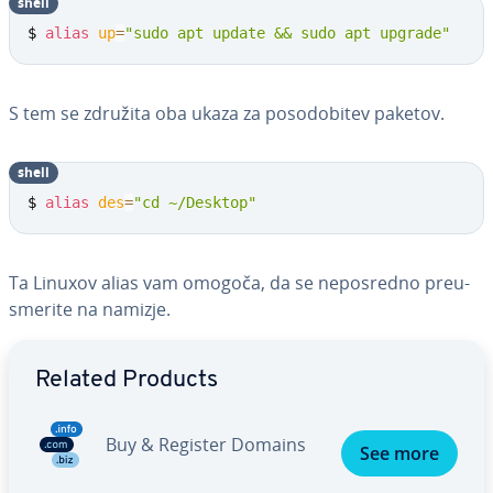
shell
$ 
alias
up
=
"sudo apt update && sudo apt upgrade"
S tem se združita oba ukaza za po­so­do­bi­tev paketov.
shell
$ 
alias
des
=
"cd ~/Desktop"
Ta Linuxov alias vam omogoča, da se ne­po­sre­dno pre­u­
sme­ri­te na namizje.
Go to Main Menu
Related Products
Buy & Register Domains
See more