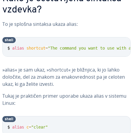
vzdevka?
To je splošna sintaksa ukaza alias:
shell
$ 
alias
shortcut
=
"The command you want to use with a
»alias« je sam ukaz, »shortcut« je bližnjica, ki jo lahko
določite, del za znakom za ena­ko­vre­dnost pa je celoten
ukaz, ki ga želite izvesti.
Tukaj je praktičen primer uporabe ukaza alias v sistemu
Linux:
shell
$ 
alias
c
=
"clear"