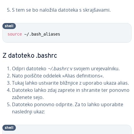
S tem se bo naložila datoteka s skraj­ša­va­mi.
shell
source
 ~/.bash_aliases
Z datoteko .bashrc
Odpri datoteko
~/.bashrc
v svojem ure­je­val­ni­ku.
Nato poiščite oddelek »Alias de­fi­ni­ti­ons«.
Tukaj lahko ustvarite bližnjice z uporabo ukaza alias.
Datoteko lahko zdaj zaprete in shranite ter ponovno
zaženete sejo.
Datoteko ponovno odprite. Za to lahko uporabite
naslednji ukaz:
shell