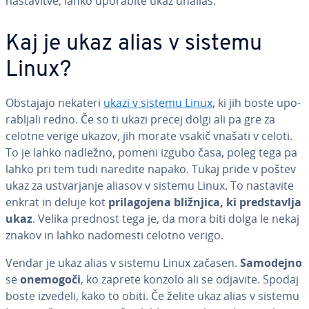
na­sta­vi­tve, lahko uporabite ukaz unalias.
Kaj je ukaz alias v sistemu
Linux?
Obstajajo nekateri
ukazi v sistemu Linux
, ki jih boste upo­
ra­blja­li redno. Če so ti ukazi precej dolgi ali pa gre za
celotne verige ukazov, jih morate vsakič vnašati v celoti.
To je lahko nadležno, pomeni izgubo časa, poleg tega pa
lahko pri tem tudi naredite napako. Tukaj pride v poštev
ukaz za ustvar­ja­nje aliasov v sistemu Linux. To nastavite
enkrat in deluje kot
pri­la­go­je­na bližnjica, ki pred­sta­vlja
ukaz
. Velika prednost tega je, da mora biti dolga le nekaj
znakov in lahko nadomesti celotno verigo.
Vendar je ukaz alias v sistemu Linux začasen.
Samodejno
se
onemogoči
, ko zaprete konzolo ali se odjavite. Spodaj
boste izvedeli, kako to obiti. Če želite ukaz alias v sistemu