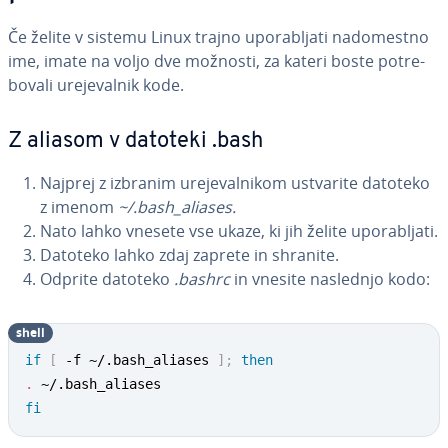
Če želite v sistemu Linux trajno upo­ra­blja­ti na­do­me­stno
ime, imate na voljo dve možnosti, za kateri boste po­tre­
bo­va­li ure­je­val­nik kode.
Z aliasom v datoteki .bash
Najprej z izbranim ure­je­val­ni­kom ustvarite datoteko
z imenom
~/.bash_aliases.
Nato lahko vnesete vse ukaze, ki jih želite upo­ra­blja­ti.
Datoteko lahko zdaj zaprete in shranite.
Odprite datoteko
.bashrc
in vnesite naslednjo kodo:
shell
if
[
 -f ~/.bash_aliases 
]
;
then
.
fi