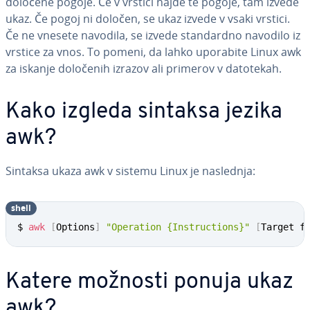
določene pogoje. Če v vrstici najde te pogoje, tam izvede
ukaz. Če pogoj ni določen, se ukaz izvede v vsaki vrstici.
Če ne vnesete navodila, se izvede stan­dar­dno navodilo iz
vrstice za vnos. To pomeni, da lahko uporabite Linux awk
za iskanje določenih izrazov ali primerov v datotekah.
Kako izgleda sintaksa jezika
awk?
Sintaksa ukaza awk v sistemu Linux je naslednja:
shell
$ 
awk
[
Options
]
"Operation {Instructions}"
[
Target f
Katere možnosti ponuja ukaz
awk?