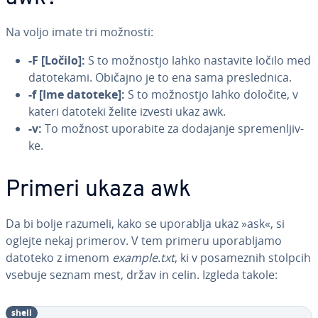
Na voljo imate tri možnosti:
-F [Ločilo]:
S to možnostjo lahko nastavite ločilo med
da­to­te­ka­mi. Običajno je to ena sama pre­sle­dni­ca.
-f [Ime datoteke]:
S to možnostjo lahko določite, v
kateri datoteki želite izvesti ukaz awk.
-v:
To možnost uporabite za dodajanje spre­men­ljiv­
ke.
Primeri ukaza awk
Da bi bolje razumeli, kako se uporablja ukaz »ask«, si
oglejte nekaj primerov. V tem primeru upo­ra­blja­mo
datoteko z imenom
example.txt
, ki v po­sa­me­znih stolpcih
vsebuje seznam mest, držav in celin. Izgleda takole:
shell