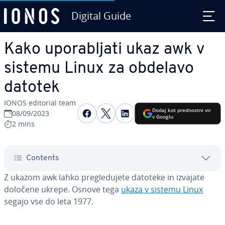
Digital Guide
Skip to Main Content
Kako upo­ra­blja­ti ukaz awk v
sistemu Linux za obdelavo
datotek
IONOS editorial team
Share on Facebook
Share on Twitter
Share on LinkedIn
Dodaj kot pred­no­stni vir
08/09/2023
v Googlu
2 mins
Contents
Z ukazom awk lahko pre­gle­du­je­te datoteke in izvajate
določene ukrepe. Osnove tega
ukaza v sistemu Linux
segajo vse do leta 1977.