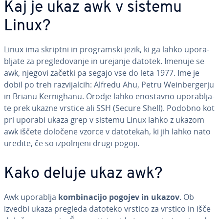
Kaj je ukaz awk v sistemu
Linux?
Linux ima skriptni in pro­gram­ski jezik, ki ga lahko upo­ra­
blja­te za pre­gle­do­va­nje in urejanje datotek. Imenuje se
awk, njegovi začetki pa segajo vse do leta 1977. Ime je
dobil po treh raz­vi­jal­cih: Alfredu Ahu, Petru We­in­ber­ger­ju
in Brianu Ker­ni­gha­nu. Orodje lahko enostavno upo­ra­blja­
te prek ukazne vrstice ali SSH (Secure Shell). Podobno kot
pri uporabi ukaza grep v sistemu Linux lahko z ukazom
awk iščete določene vzorce v datotekah, ki jih lahko nato
uredite, če so iz­pol­nje­ni drugi pogoji.
Kako deluje ukaz awk?
Awk uporablja
kom­bi­na­ci­jo pogojev in ukazov
. Ob
izvedbi ukaza pregleda datoteko vrstico za vrstico in išče