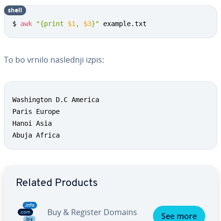
shell
$ 
awk
"{print 
$1
, 
$3
}"
 example.txt
To bo vrnilo naslednji izpis:
Washington D.C America

Paris Europe

Hanoi Asia

Abuja Africa
Go to Main Menu
Related Products
Buy & Register Domains
See more