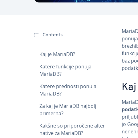
MariaDB
Contents
ponuja 
brezhib
funkcij
Kaj je MariaDB?
baz pod
Katere funkcije ponuja
podatko
MariaDB?
Kaj
Katere prednosti ponuja
MariaDB?
MariaD
Za kaj je MariaDB najbolj
podat
primerna?
pri­lju
jo Goog
Kakšne so pri­po­ro­če­ne al­ter­
nenehni
na­ti­ve za MariaDB?