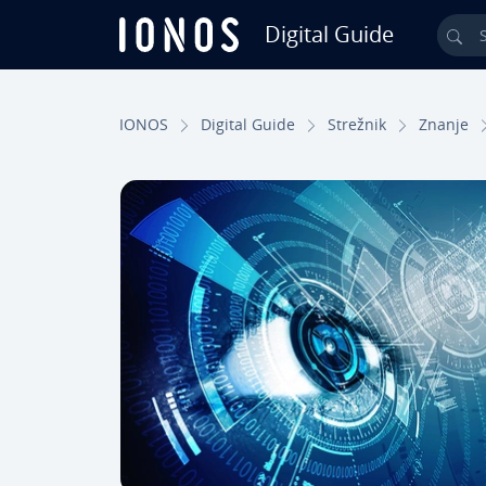
Digital Guide
Sea
Skip to Main Content
IONOS
Digital Guide
Strežnik
Znanje