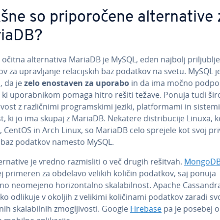
ne so pri­po­ro­če­ne al­ter­na­ti­ve
iaDB?
 očitna al­ter­na­ti­va MariaDB je MySQL, eden najbolj pri­lju­blje
v za upra­vlja­nje re­la­cij­skih baz podatkov na svetu. MySQL 
, da je
zelo enostaven za uporabo
in da ima močno podpo
 ki upo­rab­ni­kom pomaga hitro rešiti težave. Ponuja tudi ši
i­vost z raz­lič­ni­mi pro­gram­ski­mi jeziki, plat­for­ma­mi in sistemi
t, ki jo ima skupaj z MariaDB. Nekatere di­s­tri­bu­ci­je Linuxa, 
 CentOS in Arch Linux, so MariaDB celo sprejele kot svoj pri
 baz podatkov namesto MySQL.
er­na­ti­ve je vredno raz­mi­sli­ti o več drugih rešitvah.
MongoD
j primeren za obdelavo velikih količin podatkov, saj ponuja
no neomejeno ho­ri­zon­tal­no ska­la­bil­nost. Apache Cassandr
ko odlikuje v okoljih z velikimi ko­li­či­na­mi podatkov zaradi sv
h ska­la­bil­nih zmo­glji­vo­sti. Google
Firebase
pa je posebej op