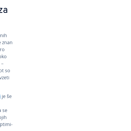
 za
­nih
je znan
ro
roko
 –
kot so
vzeti
B
je še
a se
ojih
­ti­mi­