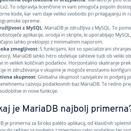
Lv2. To odpravlja li­cenč­ni­ne in vam omogoča popoln dosto
orne kode, kar vam daje veliko svobodo pri pri­la­ga­ja­nju in raz­š
o­gram­ske opreme.
ru­žlji­vost z MySQL
: MariaDB je zdru­žlji­va z MySQL. To pome
obstoječe apli­ka­ci­je, orodja in skripte, ki upo­ra­blja­jo MySQL
ičajno lahko pre­klo­pi­jo z mi­ni­mal­nim naporom.
soka zmo­glji­vost
: S funk­ci­ja­mi, kot so spe­ci­a­li­zi­ra­ni shra­nje­
torji, MariaDB lahko hitro obdeluje zahteve tudi ob veliki o
tvi in velikih količinah podatkov. Ho­ri­zon­tal­no ska­li­ra­nje prek 
ci­je in zdru­že­va­nja v skupine je mogoče enostavno kon­fi­gu­ri­r
tivna skupnost
: Globalna skupnost raz­vi­jal­cev in podjetij 
nenehnemu razvoju po­dat­kov­nih baz MariaDB. Te redno pr
so­do­bi­tve in nove funkcije.
kaj je MariaDB najbolj primerna
 je primerna za široko paleto aplikacij, od klasičnih spletni
ov do rešitev za podjetja z in­ten­ziv­no rabo podatkov ter s