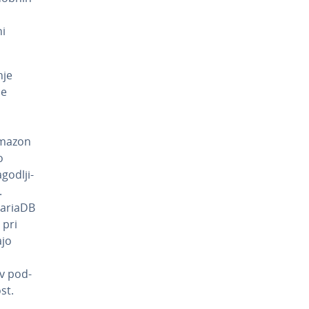
ni
nje
je
Amazon
o
o­dlji­
.
MariaDB
 pri
­jo
 v pod­
ost.