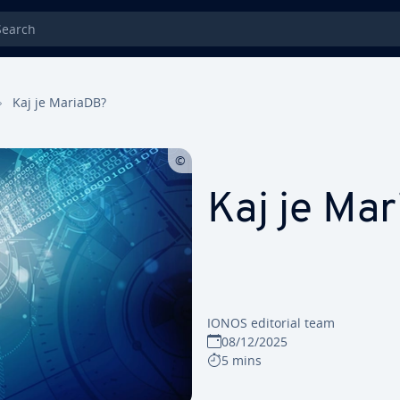
rch
Kaj je MariaDB?
Kaj je Ma
IONOS editorial team
08/12/2025
5 mins