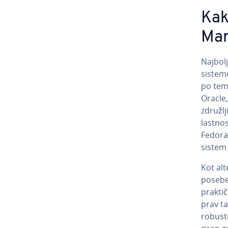
Kakš
Mar
Najbolj
sistemo
po tem
Oracle,
zdru­žlj
lastnos
Fedora,
sistem
Kot al­t
posebe
praktič
prav ta
robustni