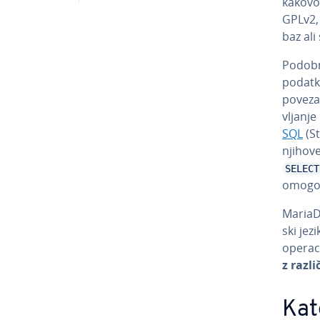
kakovos
GPLv2, 
baz al
Podobn
podatko
povezan
vlja­nj
SQL
(St
njihove
SELECT
omogoča
MariaDB
ski jez
ope­ra­
z raz­li
Kat