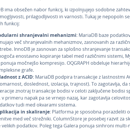
 ima obsežen nabor funkcij, ki iz­pol­nju­je­jo sodobne zahte
o­glji­vo­sti, pri­la­go­dlji­vo­sti in varnosti. Tukaj je nepopoln
h funkcij:
dularni shra­nje­val­ni mehanizmi
: MariaDB baze podatko
ujajo več shra­nje­val­nih me­ha­niz­mov, za­sno­va­nih za različ
trebe. InnoDB je zasnovan za splošno shra­nje­va­nje tran­sak­ci
ogoča enostavno kopiranje tabel med raz­lič­ni­mi sistemi, 
 ponuja močnejšo kom­pre­si­jo. OQGRAPH obdeluje hi­e­rar­hi­j
m­ple­ksne grafe.
ladnost z ACID
: MariaDB podpira tran­sak­ci­je z la­stnost­mi 
o­mar­nost, do­sle­dnost, izolacija, trajnost). To za­go­ta­vlja, da
racije znotraj tran­sak­ci­je bodisi v celoti za­klju­če­ne bodisi 
 v primeru napak pa se vrnejo nazaj, kar za­go­ta­vlja ce­lo­vi­to
datkov tudi med okvarami sistema.
pli­ka­ci­ja in ska­li­ra­nje
: Platforma je sposobna po­raz­de­li­ti 
ni­tve med več strežniki. Co­lu­mn­Sto­re je posebej razvit za ska­
e velikih podatkov. Poleg tega Galera ponuja sinhroni multi