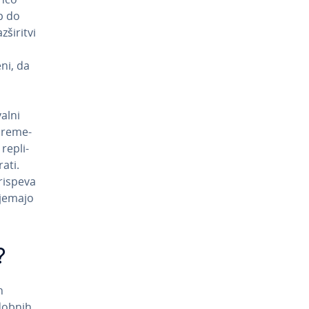
p do
i­ri­tvi
ni, da
,
val­ni
bre­me­
re­pli­
a­ti.
prispeva
ejemajo
?
h
odobnih