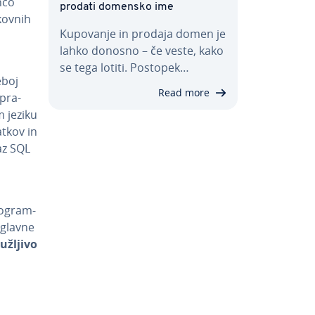
nco
prodati domensko ime
kov­nih
Kupovanje in prodaja domen je
lahko donosno – če veste, kako
se tega lotiti. Postopek…
eboj
Read more
upra­
m jeziku
tkov in
kaz SQL
o­gram­
 glavne
u­žlji­vo