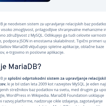
 je neodvisen sistem za upra­vlja­nje re­la­cij­skih baz podatko
visoko zmo­glji­vost, pri­la­go­dlji­ve shra­nje­val­ne mehanizme i
no zdru­žlji­vost z MySQL. Odli­ku­je­jo ga tudi celovite varnos
e, podpora JSON in enostavna ska­la­bil­nost. Tipični primeri
atkov MariaDB vklju­ču­je­jo spletne apli­ka­ci­je, oblačne baze
v, e-trgovino in poslovne apli­ka­ci­je.
 je MariaDB?
B je
splošni od­pr­to­ko­dni sistem za upra­vlja­nje re­la­cij­sk
kov
, ki je bil izdan leta 2009 kot raz­ve­ji­tev MySQL. Je eden naj
­blje­nih stre­žni­kov baz podatkov na svetu, med drugim ga upo­
le, WordPress in Wikipedia. MariaDB Fo­un­da­ti­on usklajuje
 razvoj platforme, nadzoruje cikle izdajanja, za­go­ta­vlja­nje