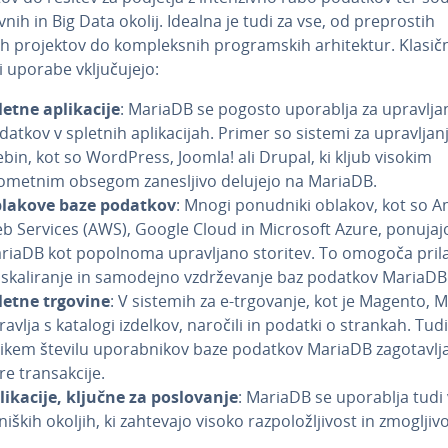
v­nih in Big Data okolij. Idealna je tudi za vse, od pre­pro­stih
h projektov do kom­ple­ksnih pro­gram­skih ar­hi­tek­tur. Klasič
 uporabe vklju­ču­je­jo:
etne apli­ka­ci­je
: MariaDB se pogosto uporablja za upra­vlja­
atkov v spletnih apli­ka­ci­jah. Primer so sistemi za upra­vlja­n
ebin, kot so WordPress, Joomla! ali Drupal, ki kljub visokim
ometnim obsegom za­ne­slji­vo delujejo na MariaDB.
lakove baze podatkov
: Mnogi ponudniki oblakov, kot so 
b Services (AWS), Google Cloud in Microsoft Azure, ponujaj
riaDB kot popolnoma upra­vlja­no storitev. To omogoča pri­la­g
 ska­li­ra­nje in samodejno vzdr­že­va­nje baz podatkov MariaDB
letne trgovine
: V sistemih za e-trgovanje, kot je Magento, 
ravlja s katalogi izdelkov, naročili in podatki o strankah. Tudi
likem številu upo­rab­ni­kov baze podatkov MariaDB za­go­ta­vlja
re tran­sak­ci­je.
i­ka­ci­je, ključne za po­slo­va­nje
: MariaDB se uporablja tudi
tni­ških okoljih, ki zahtevajo visoko raz­po­lo­žlji­vost in zmo­glji­v