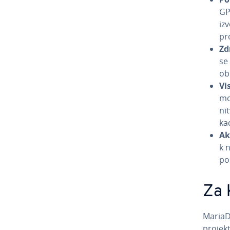
GP
izv
pr
Zd
se 
ob
Vi
mo
ni­
ka­
Ak
k 
po­
Za 
MariaDB
projekt