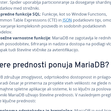
ster. Spider uporablja par­ti­ci­o­ni­ra­nje za doseganje shardi
datkov med strežniki.
predne funkcije SQL
: Funkcije, kot so Window Functions,
mmon Table Expres­si­ons (CTE) in
JSON
po­dat­kov­ni tipi, o
tvar­ja­nje kom­ple­ksnih poizvedb in sodobnih po­dat­kov­nih
delov.
sežne varnostne funkcije
: MariaDB ne za­go­ta­vlja le rednih
ih po­so­do­bi­tev, ši­fri­ra­nja in nadzora dostopa na podlagi vl
ak tudi številne vtičnike za av­ten­ti­fi­ka­ci­jo.
ere prednosti ponuja MariaDB?
 združuje zmo­glji­vost, od­pr­to­ko­dno do­sto­pnost in pri­la­go­d
aradi česar je primerna za projekte vseh velikosti: ne glede na
ajhne spletne apli­ka­ci­je ali sisteme, ki so ključni za po­slo­va­
­ni­ki MariaDB uživajo številne prednosti. V na­sle­dnjem pre
e ključne prednosti:
polnoma od­pr­to­ko­dna in brez­plač­na
: MariaDB je pod lic