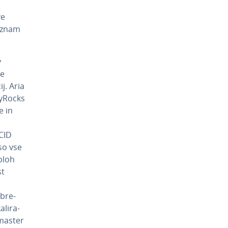
ve
 seznam
v
ne
j. Aria
MyRocks
e in
ACID
 so vse
sploh
st
obre­
li­ra­
-master