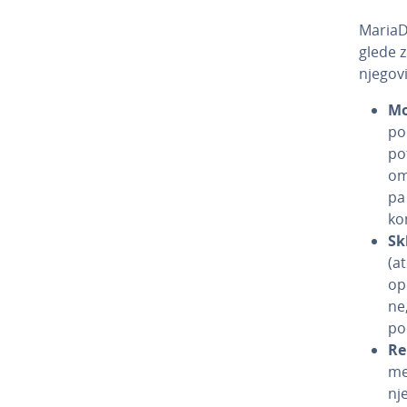
MariaDB
glede zm
njegovi
Mo
pon
po
om
pa
ko
Sk
(at
ope
ne,
po
Re­
me­
nj