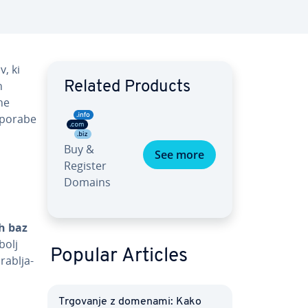
v, ki
n
Related Products
tne
 uporabe
Buy &
See more
Register
Domains
ih baz
bolj
Popular Articles
ra­blja­
Trgovanje z domenami: Kako