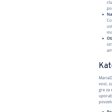
clu
po
Na
Co
us
mo
Ob
stn
amp
Kat
MariaDB
vost, z
gre za m
upo­rab
povzet
Po