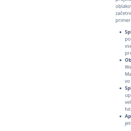
obla­ko
začetni
primeri
Spl
pod
vs
pr
Ob
We
Ma
vo
Sp
up
ve
hit
Apl
je­