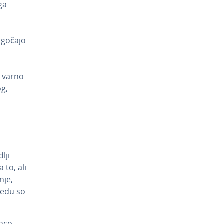
nga
mogočajo
 var­no­
og,
lji­
 to, ali
nje,
gledu so
enco