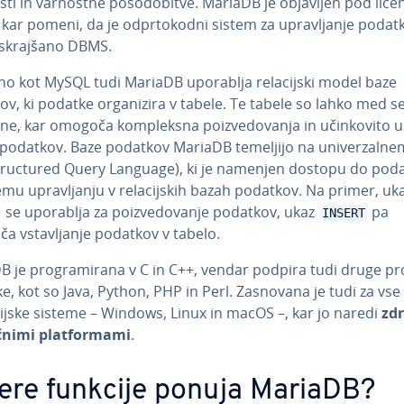
ti in varnostne po­so­do­bi­tve. MariaDB je objavljen pod lice
kar pomeni, da je od­pr­to­ko­dni sistem za upra­vlja­nje po­dat­
i skrajšano DBMS.
o kot MySQL tudi MariaDB uporablja re­la­cij­ski model baze
v, ki podatke or­ga­ni­zi­ra v tabele. Te tabele so lahko med s
e, kar omogoča kom­ple­ksna po­i­zve­do­va­nja in učin­ko­vi­to 
e podatkov. Baze podatkov MariaDB temeljijo na uni­ver­zal­ne
ruc­tu­red Query Language), ki je namenjen dostopu do poda
mu upra­vlja­nju v re­la­cij­skih bazah podatkov. Na primer, u
se uporablja za po­i­zve­do­va­nje podatkov, ukaz
pa
INSERT
 vsta­vlja­nje podatkov v tabelo.
 je pro­gra­mi­ra­na v C in C++, vendar podpira tudi druge pr
ike, kot so Java, Python, PHP in Perl. Zasnovana je tudi za vse
cij­ske sisteme – Windows, Linux in macOS –, kar jo naredi
zdr
č­ni­mi plat­for­ma­mi
.
ere funkcije ponuja MariaDB?