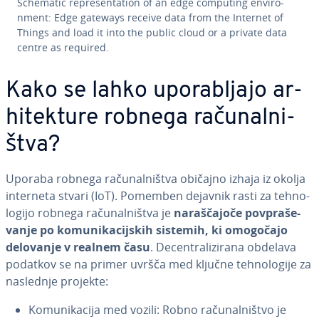
Schematic re­pre­sen­ta­ti­on of an edge computing en­vi­ro­
nment: Edge gateways receive data from the Internet of
Things and load it into the public cloud or a private data
centre as required.
Kako se lahko upo­ra­blja­jo ar­
hi­tek­tu­re robnega ra­ču­nal­ni­
štva?
Uporaba robnega ra­ču­nal­ni­štva običajno izhaja iz okolja
interneta stvari (IoT). Pomemben dejavnik rasti za teh­no­
lo­gi­jo robnega ra­ču­nal­ni­štva je
na­ra­šča­jo­če pov­pra­še­
va­nje po ko­mu­ni­ka­cij­skih sistemih, ki omogočajo
delovanje v realnem času
. De­cen­tra­li­zi­ra­na obdelava
podatkov se na primer uvršča med ključne teh­no­lo­gi­je za
naslednje projekte:
Ko­mu­ni­ka­ci­ja med vozili: Robno ra­ču­nal­ni­štvo je