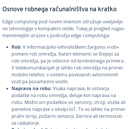
Osnove robnega ra­ču­nal­ni­štva na kratko
Edge computing pod novim imenom združuje uve­lja­vlje­
ne teh­no­lo­gi­je v kompaktni obliki. Tukaj je pregled naj­po­
memb­nej­ših izrazov s področja edge com­pu­tin­ga:
Rob
: V in­for­ma­cij­sko-teh­no­lo­škem žargonu »rob«
pomeni rob omrežja. Kateri elementi se štejejo za
rob omrežja, pa je odvisno od kon­kre­tne­ga primera.
V te­le­ko­mu­ni­ka­ci­jah je lahko rob omrežja na primer
mobilni telefon; v sistemu povezanih av­to­no­mnih
vozil pa posamezno vozilo.
Naprava na robu
: Vsaka naprava, ki ustvarja
podatke na robu omrežja, deluje kot naprava na
robu. Možni viri podatkov so senzorji, stroji, vozila ali
pametne naprave v okolju IoT. To so lahko na primer
pralni stroji, požarni senzorji, žarnice ali ter­mo­sta­ti
za ra­di­a­tor­je.