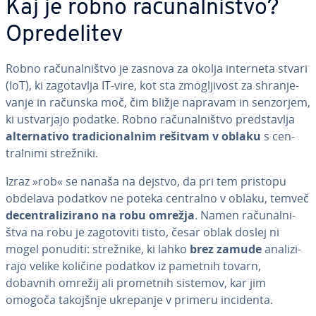
Kaj je robno ra­ču­nal­ni­štvo?
Opre­de­li­tev
Robno ra­ču­nal­ni­štvo je zasnova za okolja interneta stvari
(IoT), ki za­go­ta­vlja IT-vire, kot sta zmo­glji­vost za shra­nje­
va­nje in računska moč, čim bližje napravam in senzorjem,
ki ustvar­ja­jo podatke. Robno ra­ču­nal­ni­štvo pred­sta­vlja
al­ter­na­ti­vo tra­di­ci­o­nal­nim rešitvam v oblaku
s cen­
tral­ni­mi strežniki.
Izraz »rob« se nanaša na dejstvo, da pri tem pristopu
obdelava podatkov ne poteka centralno v oblaku, temveč
de­cen­tra­li­zi­ra­no na robu omrežja
. Namen ra­ču­nal­ni­
štva na robu je za­go­to­vi­ti tisto, česar oblak doslej ni
mogel ponuditi: strežnike, ki lahko
brez zamude
ana­li­zi­
ra­jo velike količine podatkov iz pametnih tovarn,
dobavnih omrežij ali prometnih sistemov, kar jim
omogoča takojšnje ukrepanje v primeru incidenta.