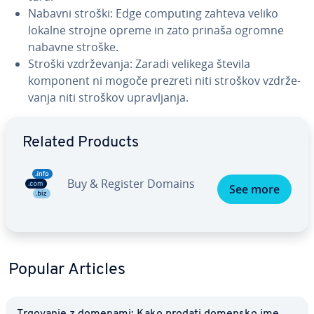
Nabavni stroški: Edge computing zahteva veliko
lokalne strojne opreme in zato prinaša ogromne
nabavne stroške.
Stroški vzdr­že­va­nja: Zaradi velikega števila
komponent ni mogoče prezreti niti stroškov vzdr­že­
va­nja niti stroškov upra­vlja­nja.
Go to Main Menu
Related Products
Buy & Register Domains
See more
Popular Articles