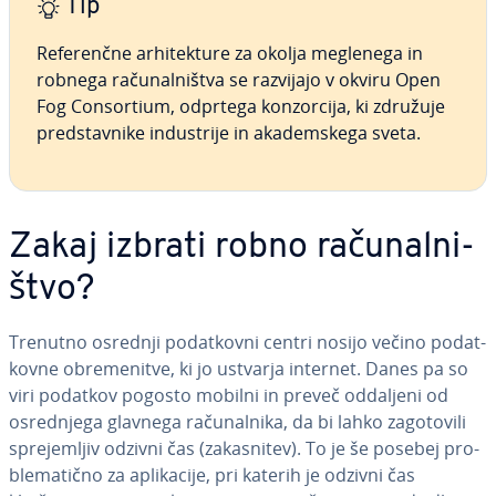
Tip
Re­fe­renč­ne ar­hi­tek­tu­re za okolja meglenega in
robnega ra­ču­nal­ni­štva se razvijajo v okviru Open
Fog Con­sor­ti­um, odprtega kon­zor­ci­ja, ki združuje
pred­stav­ni­ke in­du­stri­je in aka­dem­ske­ga sveta.
Zakaj izbrati robno ra­ču­nal­ni­
štvo?
Trenutno osrednji po­dat­kov­ni centri nosijo večino po­dat­
kov­ne obre­me­ni­tve, ki jo ustvarja internet. Danes pa so
viri podatkov pogosto mobilni in preveč oddaljeni od
osre­dnje­ga glavnega ra­ču­nal­ni­ka, da bi lahko za­go­to­vi­li
spre­je­mljiv odzivni čas (za­ka­sni­tev). To je še posebej pro­
ble­ma­tič­no za apli­ka­ci­je, pri katerih je odzivni čas