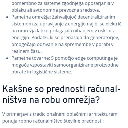
pomembno za sisteme zgodnjega opo­zar­ja­nja v
oblaku ali avtonomna prevozna sredstva.
Pametna omrežja: Za­hva­lju­joč de­cen­tra­li­zi­ra­nim
sistemom za upra­vlja­nje z energijo naj bi se ele­k­trič­
na omrežja lahko pri­la­ga­ja­la nihanjem v oskrbi z
energijo. Podatki, ki se prenašajo do ge­ne­ra­tor­jev,
omogočajo odzivanje na spremembe v porabi v
realnem času.
Pametne tovarne: S pomočjo edge com­pu­tin­ga je
mogoče vzpo­sta­vi­ti sa­mo­or­ga­ni­zi­ra­ne pro­i­zvo­dne
obrate in lo­gi­stič­ne sisteme.
Kakšne so prednosti ra­ču­nal­
ni­štva na robu omrežja?
V pri­mer­ja­vi s tra­di­ci­o­nal­ni­mi oblačnimi ar­hi­tek­tu­ra­mi
ponuja robno ra­ču­nal­ni­štvo številne prednosti: