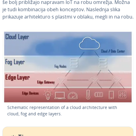
še bolj pri­bli­ža­jo napravam IoT na robu omrežja. Možna
je tudi kom­bi­na­ci­ja obeh konceptov. Naslednja slika
prikazuje ar­hi­tek­tu­ro s plastmi v oblaku, megli in na robu.
Schematic re­pre­sen­ta­ti­on of a cloud ar­chi­tec­tu­re with
cloud, fog and edge layers.