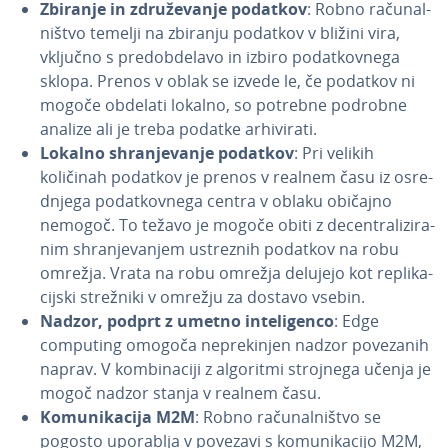
Zbiranje in zdru­že­va­nje podatkov
: Robno ra­ču­nal­
ni­štvo temelji na zbiranju podatkov v bližini vira,
vključno s pred­ob­de­la­vo in izbiro po­dat­kov­ne­ga
sklopa. Prenos v oblak se izvede le, če podatkov ni
mogoče obdelati lokalno, so potrebne podrobne
analize ali je treba podatke ar­hi­vi­ra­ti.
Lokalno shra­nje­va­nje podatkov
: Pri velikih
količinah podatkov je prenos v realnem času iz osre­
dnje­ga po­dat­kov­ne­ga centra v oblaku običajno
nemogoč. To težavo je mogoče obiti z de­cen­tra­li­zi­ra­
nim shra­nje­va­njem ustreznih podatkov na robu
omrežja. Vrata na robu omrežja delujejo kot re­pli­ka­
cij­ski strežniki v omrežju za dostavo vsebin.
Nadzor, podprt z umetno in­te­li­gen­co
: Edge
computing omogoča ne­pre­ki­njen nadzor povezanih
naprav. V kom­bi­na­ci­ji z algoritmi strojnega učenja je
mogoč nadzor stanja v realnem času.
Ko­mu­ni­ka­ci­ja M2M
: Robno ra­ču­nal­ni­štvo se
pogosto uporablja v povezavi s ko­mu­ni­ka­ci­jo M2M,