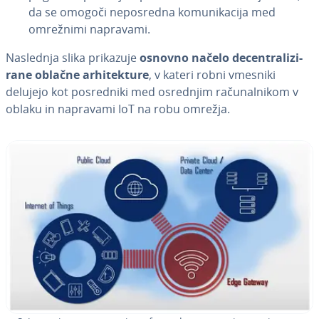
da se omogoči ne­po­sre­dna ko­mu­ni­ka­ci­ja med
omrežnimi napravami.
Naslednja slika prikazuje
osnovno načelo de­cen­tra­li­zi­
ra­ne oblačne ar­hi­tek­tu­re
, v kateri robni vmesniki
delujejo kot po­sre­dni­ki med osrednjim ra­ču­nal­ni­kom v
oblaku in napravami IoT na robu omrežja.