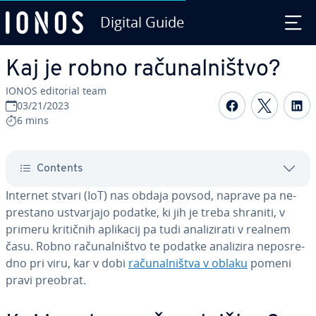
Digital Guide
Skip to Main Content
Kaj je robno ra­ču­nal­ni­štvo?
IONOS editorial team
Share on F
Share 
S
03/21/2023
6 mins
Contents
Internet stvari (IoT) nas obdaja povsod, naprave pa ne­
pre­sta­no ustvar­ja­jo podatke, ki jih je treba shraniti, v
primeru kritičnih aplikacij pa tudi ana­li­zi­ra­ti v realnem
času. Robno ra­ču­nal­ni­štvo te podatke analizira ne­po­sre­
dno pri viru, kar v dobi
ra­ču­nal­ni­štva v oblaku
pomeni
pravi preobrat.