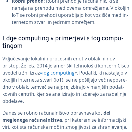
Robni prehod
: Robni prehod je ra­ču­nal­nik, ki se
nahaja na prehodu med dvema omrežjema. V okoljih
IoT se robni prehodi upo­ra­blja­jo kot vozlišča med in­
ter­ne­tom stvari in jedrnim omrežjem.
Edge computing v pri­mer­ja­vi s fog com­pu­
tin­gom
Vklju­če­va­nje lokalnih procesnih enot v oblak ni nov
pristop. Že leta 2014 je ameriški teh­no­lo­ški koncern Cisco
uvedel tržni izraz
»fog computing
«. Podatki, ki nastajajo v
okoljih interneta stvari (IoT), se ne pošiljajo več ne­po­sre­
dno v oblak, temveč se najprej zbirajo v manjših po­dat­
kov­nih centrih, kjer se ana­li­zi­ra­jo in izberejo za nadaljnje
obdelave.
Danes se robno ra­ču­nal­ni­štvo obravnava kot
del
meglenega ra­ču­nal­ni­štva
, pri katerem se in­for­ma­cij­ski
viri, kot sta računska moč in zmo­glji­vost za shra­nje­va­nje,