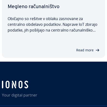
Megleno ra­ču­nal­ni­štvo
Običajno so rešitve v oblaku zasnovane za
centralno obdelavo podatkov. Naprave IoT zbirajo
podatke, jih pošiljajo na centralno ra­ču­nal­ni­ško
platformo v oblaku in čakajo na odgovor. Vendar
pa pri obsežnih ar­hi­tek­tu­rah v oblaku takšen
sistem ne­iz­o­gib­no povzroča težave s pasovno…
Read more
Your digital partner