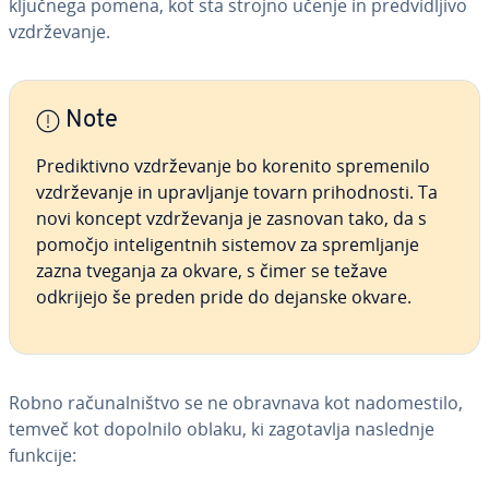
ključnega pomena, kot sta strojno učenje in pred­vi­dlji­vo
vzdr­že­va­nje.
Note
Pre­dik­tiv­no vzdr­že­va­nje bo korenito spre­me­ni­lo
vzdr­že­va­nje in upra­vlja­nje tovarn pri­ho­dno­sti. Ta
novi koncept vzdr­že­va­nja je zasnovan tako, da s
pomočjo in­te­li­gen­tnih sistemov za spre­mlja­nje
zazna tveganja za okvare, s čimer se težave
odkrijejo še preden pride do dejanske okvare.
Robno ra­ču­nal­ni­štvo se ne obravnava kot na­do­me­sti­lo,
temveč kot dopolnilo oblaku, ki za­go­ta­vlja naslednje
funkcije: