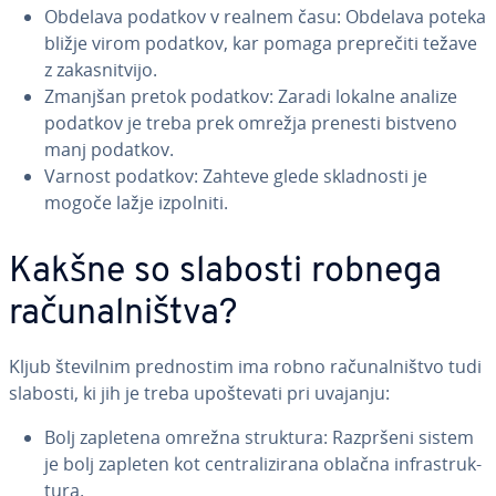
Obdelava podatkov v realnem času: Obdelava poteka
bližje virom podatkov, kar pomaga pre­pre­či­ti težave
z za­ka­sni­tvi­jo.
Zmanjšan pretok podatkov: Zaradi lokalne analize
podatkov je treba prek omrežja prenesti bistveno
manj podatkov.
Varnost podatkov: Zahteve glede skla­dno­sti je
mogoče lažje izpolniti.
Kakšne so slabosti robnega
ra­ču­nal­ni­štva?
Kljub številnim pred­no­stim ima robno ra­ču­nal­ni­štvo tudi
slabosti, ki jih je treba upo­šte­va­ti pri uvajanju:
Bolj zapletena omrežna struktura: Razpršeni sistem
je bolj zapleten kot cen­tra­li­zi­ra­na oblačna in­fra­struk­
tu­ra.