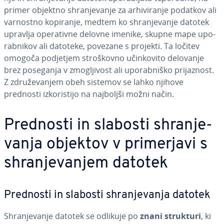
primer objektno shra­nje­va­nje za ar­hi­vi­ra­nje podatkov ali
varnostno kopiranje, medtem ko shra­nje­va­nje datotek
upravlja ope­ra­tiv­ne delovne imenike, skupne mape upo­
rab­ni­kov ali datoteke, povezane s projekti. Ta ločitev
omogoča podjetjem stro­škov­no učin­ko­vi­to delovanje
brez poseganja v zmo­glji­vost ali upo­rab­ni­ško pri­ja­znost.
Z zdru­že­va­njem obeh sistemov se lahko njihove
prednosti iz­ko­ri­sti­jo na najboljši možni način.
Prednosti in slabosti shra­nje­
va­nja objektov v pri­mer­ja­vi s
shra­nje­va­njem datotek
Prednosti in slabosti shra­nje­va­nja datotek
Shra­nje­va­nje datotek se odlikuje po
znani strukturi
, ki