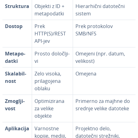
Struktura
Objekti z ID +
Hi­e­rar­hič­ni datotečni
me­ta­po­dat­ki
sistem
Dostop
Prek
Prek pro­to­ko­lov
HTTP(S)/REST
SMB/NFS
API-jev
Me­ta­po­
Prosto do­lo­člji­
Omejeni (npr. datum,
dat­ki
vi
velikost)
Ska­la­bil­
Zelo visoka,
Omejena
nost
pri­la­go­je­na
oblaku
Zmo­glji­
Op­ti­mi­zi­ra­na
Primerno za majhne do
vost
za velike
srednje velike datoteke
objekte
Apli­ka­ci­ja
Varnostne
Projektno delo,
kopije, mediji,
datotečni strežniki,