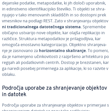
dejanske podatke, me­ta­po­dat­ke, ki jih določi uporabnik,
in edin­stve­no iden­ti­fi­ka­cij­sko številko. Ti objekti se shra­
nju­je­jo v tako ime­no­va­nih skla­di­ščih in so dostopni prek
vmesnikov na podlagi REST. Zato v shra­nje­va­nju objektov
ni tra­di­ci­o­nal­ne­ga da­to­teč­ne­ga sistema
. Spremembe
običajno ustvarijo nove objekte, kar olajša re­pli­ka­ci­jo in
različice. Struktura me­ta­po­dat­kov je pri­la­go­dlji­va, kar
omogoča enostavno ka­te­go­ri­za­ci­jo. Objektno shra­nje­va­
nje je zasnovano za
ho­ri­zon­tal­no ska­li­ra­nje
. To pomeni,
da je namenjeno učin­ko­vi­to­sti z razpršeno ar­hi­tek­tu­ro po
regijah ali po­dat­kov­nih centrih. Dostop je brez­sta­nen, kar
ga naredi posebej pri­mer­ne­ga za apli­ka­ci­je, ki so razvite v
oblaku.
Področja uporabe za shra­nje­va­nje objektov
in datotek
Področja uporabe za shra­nje­va­nje objektov v pri­mer­ja­vi s