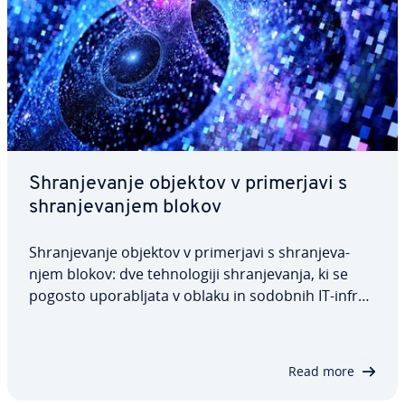
Shra­nje­va­nje objektov v pri­mer­ja­vi s
shra­nje­va­njem blokov
Shra­nje­va­nje objektov v pri­mer­ja­vi s shra­nje­va­
njem blokov: dve teh­no­lo­gi­ji shra­nje­va­nja, ki se
pogosto upo­ra­blja­ta v oblaku in sodobnih IT-in­fra­
struk­tu­rah, vendar imata zelo različne namene. V
tem članku boste spoznali njuno ar­hi­tek­tu­ro,
razlike med njima in primere uporabe, ki…
Read more