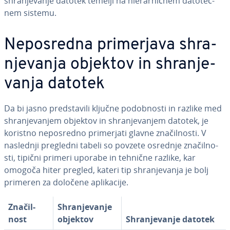
shra­nje­va­nje datotek temelji na hi­e­rar­hič­nem da­to­teč­
nem sistemu.
Ne­po­sre­dna pri­mer­ja­va shra­
nje­va­nja objektov in shra­nje­
va­nja datotek
Da bi jasno pred­sta­vi­li ključne po­dob­no­sti in razlike med
shra­nje­va­njem objektov in shra­nje­va­njem datotek, je
koristno ne­po­sre­dno pri­mer­ja­ti glavne zna­čil­no­sti. V
naslednji pregledni tabeli so povzete osrednje zna­čil­no­
sti, tipični primeri uporabe in tehnične razlike, kar
omogoča hiter pregled, kateri tip shra­nje­va­nja je bolj
primeren za določene apli­ka­ci­je.
Zna­čil­
Shra­nje­va­nje
nost
objektov
Shra­nje­va­nje datotek