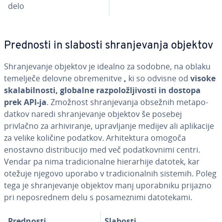
delo
Prednosti in slabosti shra­nje­va­nja objektov
Shra­nje­va­nje objektov je idealno za sodobne, na oblaku
temelječe delovne obre­me­ni­tve
,
ki so odvisne od
visoke
ska­la­bil­no­sti, globalne raz­po­lo­žlji­vo­sti in dostopa
prek API-ja
. Zmožnost shra­nje­va­nja obsežnih me­ta­po­
dat­kov naredi shra­nje­va­nje objektov še posebej
privlačno za ar­hi­vi­ra­nje, upra­vlja­nje medijev ali apli­ka­ci­je
za velike količine podatkov. Ar­hi­tek­tu­ra omogoča
enostavno di­s­tri­bu­ci­jo med več po­dat­kov­ni­mi centri.
Vendar pa nima tra­di­ci­o­nal­ne hi­e­rar­hi­je datotek, kar
otežuje njegovo uporabo v tra­di­ci­o­nal­nih sistemih. Poleg
tega je shra­nje­va­nje objektov manj upo­rab­ni­ku prijazno
pri ne­po­sre­dnem delu s po­sa­me­zni­mi da­to­te­ka­mi.
Prednosti
Slabosti