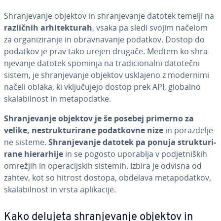
Shra­nje­va­nje objektov in shra­nje­va­nje datotek temelji na
različnih ar­hi­tek­tu­rah
, vsaka pa sledi svojim načelom
za or­ga­ni­zi­ra­nje in obrav­na­va­nje podatkov. Dostop do
podatkov je prav tako urejen drugače. Medtem ko shra­
nje­va­nje datotek spominja na tra­di­ci­o­nal­ni datotečni
sistem, je shra­nje­va­nje objektov usklajeno z modernimi
načeli oblaka, ki vklju­ču­je­jo dostop prek API, globalno
ska­la­bil­nost in me­ta­po­dat­ke.
Shra­nje­va­nje objektov je še posebej primerno za
velike, ne­struk­tu­ri­ra­ne po­dat­kov­ne nize
in po­raz­de­lje­
ne sisteme.
Shra­nje­va­nje datotek pa ponuja struk­tu­ri­
ra­ne hi­e­rar­hi­je
in se pogosto uporablja v pod­je­tni­ških
omrežjih in ope­ra­cij­skih sistemih. Izbira je odvisna od
zahtev, kot so hitrost dostopa, obdelava me­ta­po­dat­kov,
ska­la­bil­nost in vrsta apli­ka­ci­je.
Kako delujeta shra­nje­va­nje objektov in