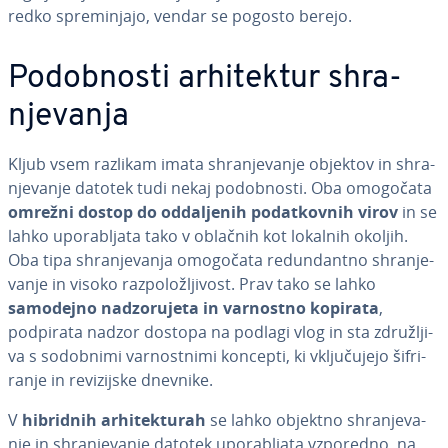
redko spre­mi­nja­jo, vendar se pogosto berejo.
Po­dob­no­sti ar­hi­tek­tur shra­
nje­va­nja
Kljub vsem razlikam imata shra­nje­va­nje objektov in shra­
nje­va­nje datotek tudi nekaj po­dob­no­sti. Oba omogočata
omrežni dostop do od­da­lje­nih po­dat­kov­nih virov
in se
lahko upo­ra­blja­ta tako v oblačnih kot lokalnih okoljih.
Oba tipa shra­nje­va­nja omogočata re­dun­dan­tno shra­nje­
va­nje in visoko raz­po­lo­žlji­vost. Prav tako se lahko
samodejno nad­zo­ru­je­ta in varnostno kopirata
,
podpirata nadzor dostopa na podlagi vlog in sta zdru­žlji­
va s sodobnimi var­no­stni­mi koncepti, ki vklju­ču­je­jo ši­fri­
ra­nje in re­vi­zij­ske dnevnike.
V
hibridnih ar­hi­tek­tu­rah
se lahko objektno shra­nje­va­
nje in shra­nje­va­nje datotek upo­ra­blja­ta vzporedno, na