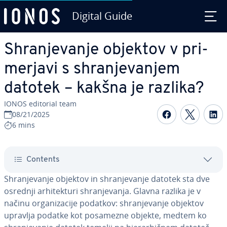
Digital Guide
Skip to Main Content
Shra­nje­va­nje objektov v pri­
mer­ja­vi s shra­nje­va­njem
datotek – kakšna je razlika?
IONOS editorial team
Share on F
Share 
S
08/21/2025
6 mins
Contents
Shra­nje­va­nje objektov in shra­nje­va­nje datotek sta dve
osrednji ar­hi­tek­tu­ri shra­nje­va­nja. Glavna razlika je v
načinu or­ga­ni­za­ci­je podatkov: shra­nje­va­nje objektov
upravlja podatke kot posamezne objekte, medtem ko