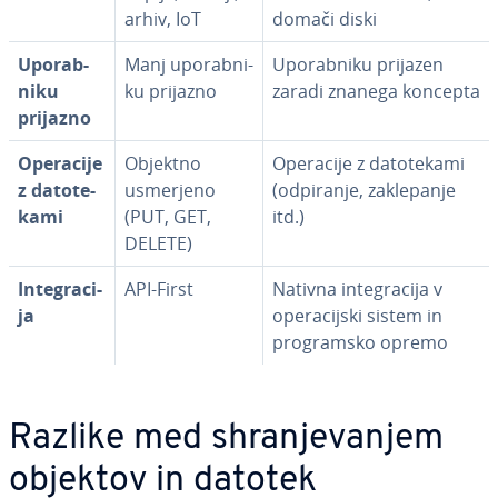
arhiv, IoT
domači diski
Upo­rab­
Manj upo­rab­ni­
Upo­rab­ni­ku prijazen
ni­ku
ku prijazno
zaradi znanega koncepta
prijazno
Operacije
Objektno
Operacije z da­to­te­ka­mi
z da­to­te­
usmerjeno
(odpiranje, za­kle­pa­nje
ka­mi
(PUT, GET,
itd.)
DELETE)
In­te­gra­ci­
API-First
Nativna in­te­gra­ci­ja v
ja
ope­ra­cij­ski sistem in
pro­gram­sko opremo
Razlike med shra­nje­va­njem
objektov in datotek