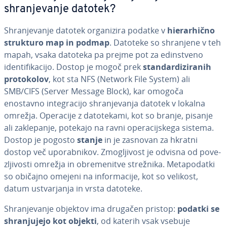
shra­nje­va­nje datotek?
Shra­nje­va­nje datotek or­ga­ni­zi­ra podatke v
hi­e­rar­hič­no
strukturo map in podmap
. Datoteke so shranjene v teh
mapah, vsaka datoteka pa prejme pot za edin­stve­no
iden­ti­fi­ka­ci­jo. Dostop je mogoč prek
stan­dar­di­zi­ra­nih
pro­to­ko­lov
, kot sta NFS (Network File System) ali
SMB/CIFS (Server Message Block), kar omogoča
enostavno in­te­gra­ci­jo shra­nje­va­nja datotek v lokalna
omrežja. Operacije z da­to­te­ka­mi, kot so branje, pisanje
ali za­kle­pa­nje, potekajo na ravni ope­ra­cij­ske­ga sistema.
Dostop je pogosto
stanje
in je zasnovan za hkratni
dostop več upo­rab­ni­kov. Zmo­glji­vost je odvisna od po­ve­
zlji­vo­sti omrežja in obre­me­ni­tve strežnika. Me­ta­po­dat­ki
so običajno omejeni na in­for­ma­ci­je, kot so velikost,
datum ustvar­ja­nja in vrsta datoteke.
Shra­nje­va­nje objektov ima drugačen pristop:
podatki se
shra­nju­je­jo kot objekti
, od katerih vsak vsebuje