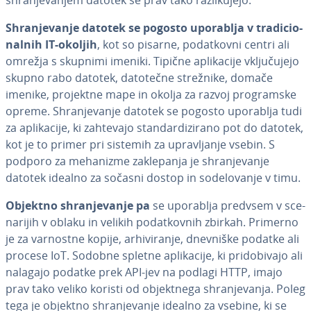
shra­nje­va­njem datotek se prav tako raz­li­ku­je­jo:
Shra­nje­va­nje datotek se pogosto uporablja v tra­di­ci­o­
nal­nih IT-okoljih
, kot so pisarne, po­dat­kov­ni centri ali
omrežja s skupnimi imeniki. Tipične apli­ka­ci­je vklju­ču­je­jo
skupno rabo datotek, datotečne strežnike, domače
imenike, projektne mape in okolja za razvoj pro­gram­ske
opreme. Shra­nje­va­nje datotek se pogosto uporablja tudi
za apli­ka­ci­je, ki zahtevajo stan­dar­di­zi­ra­no pot do datotek,
kot je to primer pri sistemih za upra­vlja­nje vsebin. S
podporo za mehanizme za­kle­pa­nja je shra­nje­va­nje
datotek idealno za sočasni dostop in so­de­lo­va­nje v timu.
Objektno shra­nje­va­nje pa
se uporablja predvsem v sce­
na­ri­jih v oblaku in velikih po­dat­kov­nih zbirkah. Primerno
je za varnostne kopije, ar­hi­vi­ra­nje, dnevniške podatke ali
procese IoT. Sodobne spletne apli­ka­ci­je, ki pri­do­bi­va­jo ali
nalagajo podatke prek API-jev na podlagi HTTP, imajo
prav tako veliko koristi od objek­tne­ga shra­nje­va­nja. Poleg
tega je objektno shra­nje­va­nje idealno za vsebine, ki se