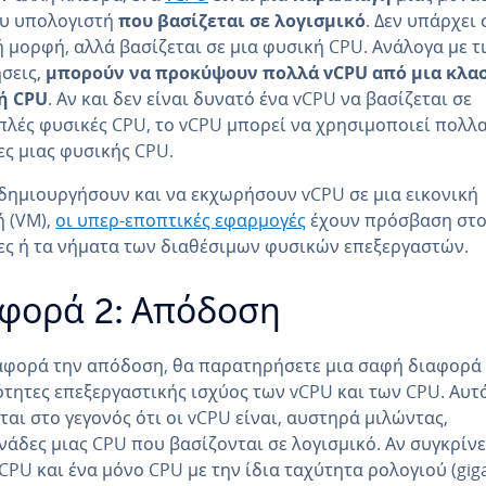
ου υπολογιστή
που βασίζεται σε λογισμικό
. Δεν υπάρχει 
 μορφή, αλλά βασίζεται σε μια φυσική CPU. Ανάλογα με τ
σεις,
μπορούν να προκύψουν πολλά vCPU από μια κλα
ή CPU
. Αν και δεν είναι δυνατό ένα vCPU να βασίζεται σε
λές φυσικές CPU, το vCPU μπορεί να χρησιμοποιεί πολλ
ς μιας φυσικής CPU.
 δημιουργήσουν και να εκχωρήσουν vCPU σε μια εικονική
 (VM),
οι υπερ-εποπτικές εφαρμογές
έχουν πρόσβαση στ
ς ή τα νήματα των διαθέσιμων φυσικών επεξεργαστών.
φορά 2: Απόδοση
φορά την απόδοση, θα παρατηρήσετε μια σαφή διαφορά 
τητες επεξεργαστικής ισχύος των vCPU και των CPU. Αυτ
ται στο γεγονός ότι οι vCPU είναι, αυστηρά μιλώντας,
άδες μιας CPU που βασίζονται σε λογισμικό. Αν συγκρίνε
CPU και ένα μόνο CPU με την ίδια ταχύτητα ρολογιού (giga