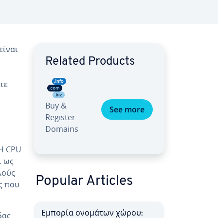
είναι
Related Products
τε
Buy &
See more
Register
Domains
 Η CPU
ι ως
λούς
Popular Articles
ς που
Εμπορία ονομάτων χώρου:
δας