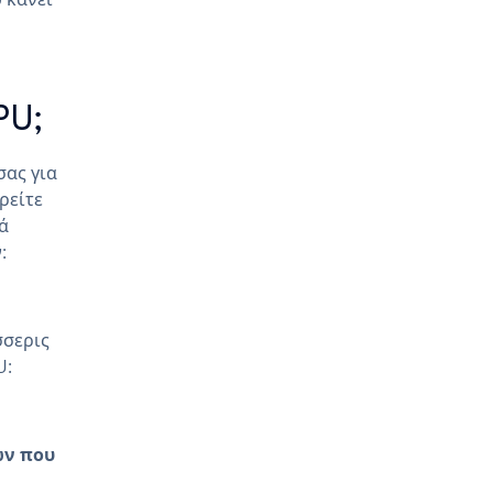
PU;
σας για
ρείτε
ά
:
σσερις
U:
ων που