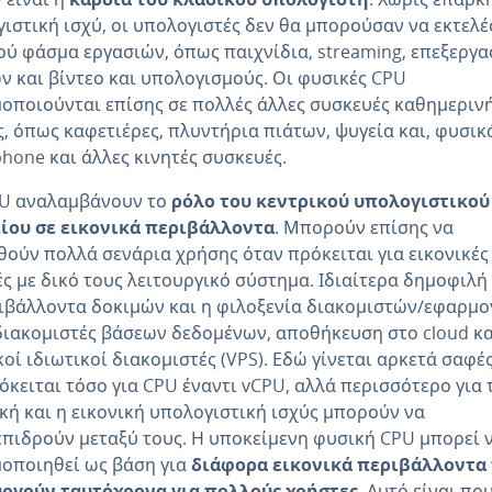
ιστική ισχύ, οι υπολογιστές δεν θα μπορούσαν να εκτελ
ρύ φάσμα εργασιών, όπως παιχνίδια, streaming, επεξεργα
ν και βίντεο και υπολογισμούς. Οι φυσικές CPU
οποιούνται επίσης σε πολλές άλλες συσκευές καθημεριν
, όπως καφετιέρες, πλυντήρια πιάτων, ψυγεία και, φυσικ
hone και άλλες κινητές συσκευές.
PU αναλαμβάνουν το
ρόλο του κεντρικού υπολογιστικού
είου σε εικονικά περιβάλλοντα
. Μπορούν επίσης να
ούν πολλά σενάρια χρήσης όταν πρόκειται για εικονικές
ς με δικό τους λειτουργικό σύστημα. Ιδιαίτερα δημοφιλή 
ιβάλλοντα δοκιμών και η φιλοξενία διακομιστών/εφαρμο
ιακομιστές βάσεων δεδομένων, αποθήκευση στο cloud κα
κοί ιδιωτικοί διακομιστές (VPS). Εδώ γίνεται αρκετά σαφές
όκειται τόσο για CPU έναντι vCPU, αλλά περισσότερο για 
κή και η εικονική υπολογιστική ισχύς μπορούν να
πιδρούν μεταξύ τους. Η υποκείμενη φυσική CPU μπορεί 
οποιηθεί ως βάση για
διάφορα εικονικά περιβάλλοντα
υργούν ταυτόχρονα για πολλούς χρήστες
. Αυτό είναι πο