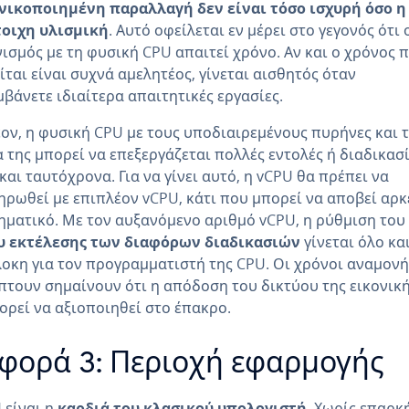
ονικοποιημένη παραλλαγή δεν είναι τόσο ισχυρή όσο η
τοιχη υλισμική
. Αυτό οφείλεται εν μέρει στο γεγονός ότι 
ισμός με τη φυσική CPU απαιτεί χρόνο. Αν και ο χρόνος 
ίται είναι συχνά αμελητέος, γίνεται αισθητός όταν
βάνετε ιδιαίτερα απαιτητικές εργασίες.
ον, η φυσική CPU με τους υποδιαιρεμένους πυρήνες και 
 της μπορεί να επεξεργάζεται πολλές εντολές ή διαδικασ
και ταυτόχρονα. Για να γίνει αυτό, η vCPU θα πρέπει να
ρωθεί με επιπλέον vCPU, κάτι που μπορεί να αποβεί αρκ
ματικό. Με τον αυξανόμενο αριθμό vCPU, η ρύθμιση του
υ εκτέλεσης των διαφόρων διαδικασιών
γίνεται όλο κα
οκη για τον προγραμματιστή της CPU. Οι χρόνοι αναμον
τουν σημαίνουν ότι η απόδοση του δικτύου της εικονικ
ορεί να αξιοποιηθεί στο έπακρο.
φορά 3: Περιοχή εφαρμογής
 είναι η
καρδιά του κλασικού υπολογιστή
. Χωρίς επαρκ