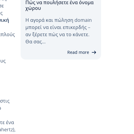
Πώς να πουλήσετε ένα όνομα
σε
χώρου
ις
σική
Η αγορά και πώληση domain
μπορεί να είναι επικερδής –
απλούς
αν ξέρετε πώς να το κάνετε.
Θα σας…
Read more
ους
στις
ό
τε ένα
hertz),