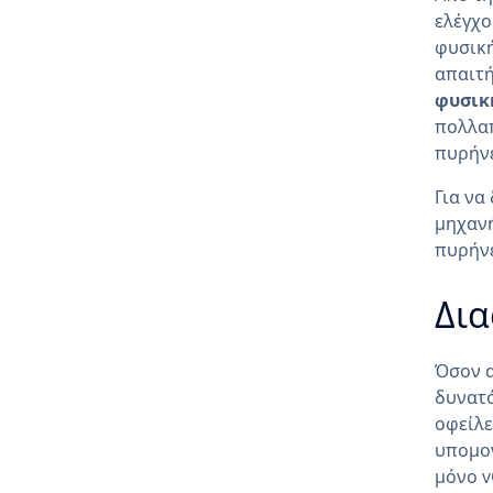
ελέγχ
φυσική
απαιτή
φυσικ
πολλαπ
πυρήνε
Για να
μηχανή
πυρήνε
Δια
Όσον α
δυνατό
οφείλε
υπομον
μόνο v