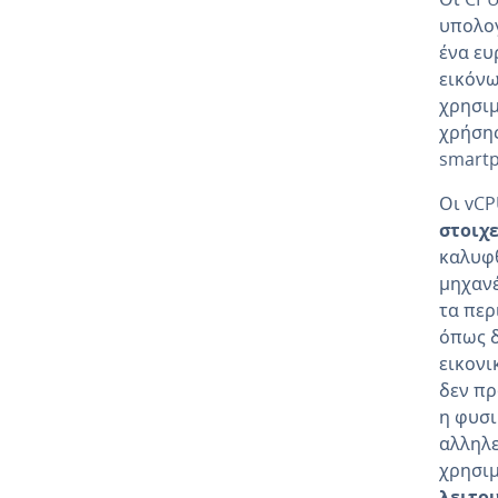
υπολογ
ένα ευ
εικόνω
χρησιμ
χρήσης
smartp
Οι vC
στοιχ
καλυφθ
μηχανέ
τα περ
όπως δ
εικονι
δεν πρ
η φυσι
αλληλε
χρησιμ
λειτο