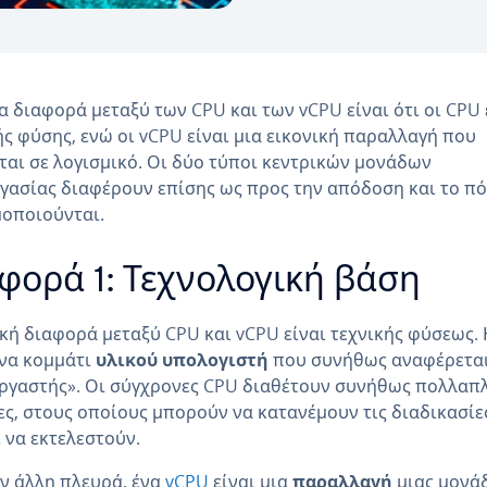
α διαφορά μεταξύ των CPU και των vCPU είναι ότι οι CPU 
ς φύσης, ενώ οι vCPU είναι μια εικονική παραλλαγή που
ται σε λογισμικό. Οι δύο τύποι κεντρικών μονάδων
γασίας διαφέρουν επίσης ως προς την απόδοση και το πό
οποιούνται.
φορά 1: Τεχνολογική βάση
κή διαφορά μεταξύ CPU και vCPU είναι τεχνικής φύσεως.
ένα κομμάτι
υλικού υπολογιστή
που συνήθως αναφέρετα
ργαστής». Οι σύγχρονες CPU διαθέτουν συνήθως πολλαπ
ς, στους οποίους μπορούν να κατανέμουν τις διαδικασίε
 να εκτελεστούν.
ν άλλη πλευρά, ένα
vCPU
είναι μια
παραλλαγή
μιας μονά