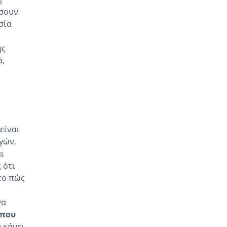
έσουν
σία
ής
ά,
είναι
γών,
ι
 ότι
το πώς
να
 που
υ κάνει