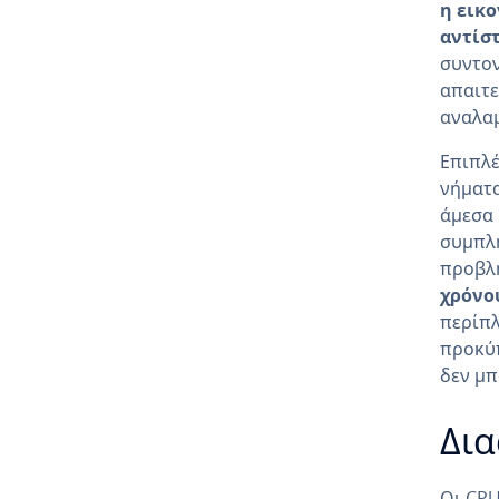
η εικ
αντίσ
συντον
απαιτε
αναλαμ
Επιπλέ
νήματα
άμεσα 
συμπλη
προβλη
χρόνο
περίπλ
προκύπ
δεν μπ
Δια
Οι CPU