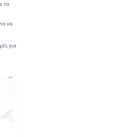
ε τα
για να
μές για