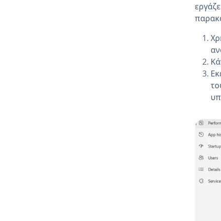
εργάζε
παρακ
Χρ
αν
Κά
Εκ
το
υπ