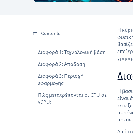
Η κύρι
Contents
φυσική
βασίζε
επεξερ
Διαφορά 1: Τεχνολογική βάση
χρησιμ
Διαφορά 2: Απόδοση
Δια
Διαφορά 3: Περιοχή
εφαρμογής
Η βασι
Πώς μετατρέπονται οι CPU σε
είναι 
vCPU;
«επεξε
πυρήνε
πρέπει
Από τη