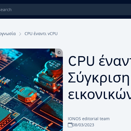
rch
ογνωσία
CPU έναντι vCPU
CPU έναν
Σύγκριση
εικονικώ
IONOS editorial team
08/03/2023