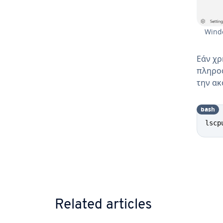
Wind
Εάν χρ
πληροφ
την ακ
bash
lscp
Go to 
Related articles