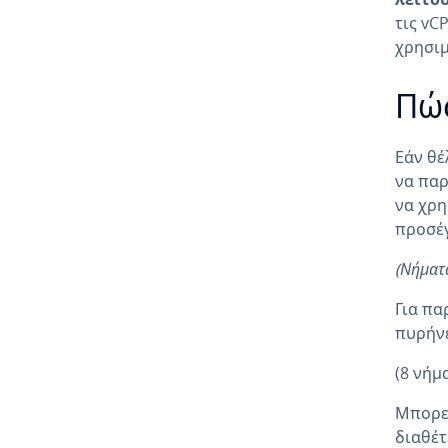
τις vC
χρησιμ
Πώς
Εάν θέ
να παρ
να χρη
προσέγ
(Νήματ
Για πα
πυρήνε
(8 νήμ
Μπορεί
διαθέτ