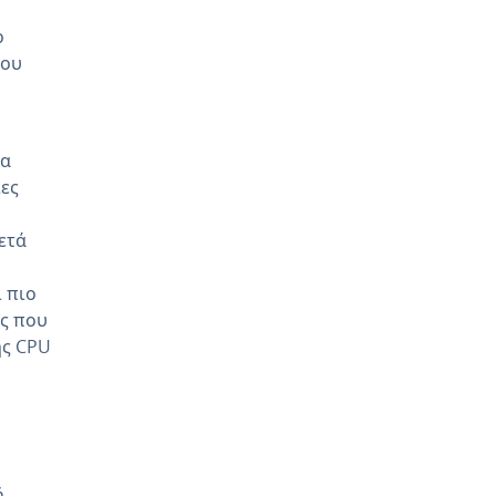
ο
που
τα
ίες
ετά
ι πιο
ής που
ής CPU
ή