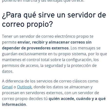
ponerlo en marcha y las ventajas que ofrece.
¿Para qué sirve un servidor de
correo propio?
Tener un servidor de correo ele­c­tró­ni­co propio te
permite
enviar, recibir y almacenar correos sin
depender de pro­vee­do­res externos
. Los mensajes se
guardan ex­clu­si­va­me­n­te en tu propio sistema, por lo que
mantienes el control total sobre la co­n­fi­gu­ra­ción, los
permisos de acceso, la seguridad y la pro­te­c­ción de
datos.
A di­fe­re­n­cia de los servicios de correo clásicos como
Gmail
o
Outlook
, donde los datos se almacenan y
procesan en se­r­vi­do­res externos, con un servidor de
correo propio decides tú
quién accede, cuándo y a qué
in­fo­r­ma­ción
.