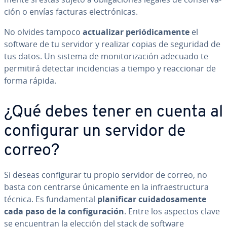
ción o envías facturas ele­c­tró­ni­cas.
No olvides tampoco
ac­tua­li­zar pe­rió­di­ca­me­n­te
el
software de tu servidor y realizar copias de seguridad de
tus datos. Un sistema de mo­ni­to­ri­za­ción adecuado te
permitirá detectar in­ci­de­n­cias a tiempo y reac­cio­nar de
forma rápida.
¿Qué debes tener en cuenta al
co­n­fi­gu­rar un servidor de
correo?
Si deseas co­n­fi­gu­rar tu propio servidor de correo, no
basta con centrarse úni­ca­me­n­te en la in­frae­s­tru­c­tu­ra
técnica. Es fu­n­da­me­n­tal
pla­ni­fi­car cui­da­do­sa­me­n­te
cada paso de la co­n­fi­gu­ra­ción
. Entre los aspectos clave
se en­cue­n­tran la elección del stack de software