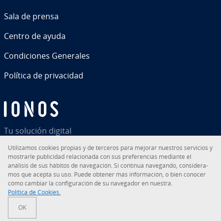
Sala de prensa
Centro de ayuda
Co­n­di­cio­nes Generales
Política de pri­va­ci­dad
Tu solución digital
Uti­li­za­mos cookies propias y de terceros para mejorar nuestros servicios y
mostrarle pu­bli­ci­dad re­la­cio­na­da con sus pre­fe­re­n­cias mediante el
análisis de sus hábitos de na­ve­ga­ción. Si continua navegando, co­n­si­de­ra­
mos que acepta su uso. Puede obtener más in­fo­r­ma­ción, o bien conocer
RSS
LinkedIn
tiktok
Instagram
Facebook
YouTube
cómo cambiar la co­n­fi­gu­ra­ción de su navegador en nuestra.
Política de Cookies.
© 2026
IONOS Inc.
OK