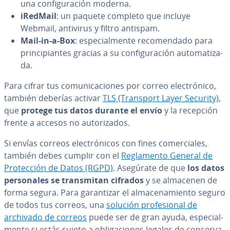
una co­n­fi­gu­ra­ción moderna.
iRedMail
: un paquete completo que incluye
Webmail, antivirus y filtro antispam.
Mail-in-a-Box
: es­pe­cia­l­me­n­te re­co­me­n­da­do para
pri­n­ci­pia­n­tes gracias a su co­n­fi­gu­ra­ción au­to­ma­ti­za­
da.
Para cifrar tus co­mu­ni­ca­cio­nes por correo ele­c­tró­ni­co,
también deberías activar
TLS (Transport Layer Security)
,
que
protege tus datos durante el envío
y la recepción
frente a accesos no au­to­ri­za­dos.
Si envías correos ele­c­tró­ni­cos con fines co­me­r­cia­les,
también debes cumplir con el
Re­gla­me­n­to General de
Pro­te­c­ción de Datos (RGPD)
. Asegúrate de que
los datos
pe­r­so­na­les se tra­n­s­mi­tan cifrados
y se almacenen de
forma segura. Para ga­ra­n­ti­zar el al­ma­ce­na­mie­n­to seguro
de todos tus correos, una
solución pro­fe­sio­nal de
archivado de correos
puede ser de gran ayuda, es­pe­cia­l­
me­n­te si estás sujeto a obli­ga­cio­nes legales de co­n­se­r­va­