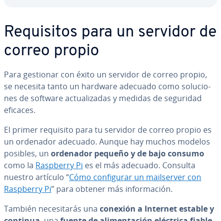
Re­qui­si­tos para un servidor de
correo propio
Para gestionar con éxito un servidor de correo propio,
se necesita tanto un hardware adecuado como so­lu­cio­
nes de software ac­tua­li­za­das y medidas de seguridad
eficaces.
El primer requisito para tu servidor de correo propio es
un ordenador adecuado. Aunque hay muchos modelos
posibles, un
ordenador pequeño y de bajo consumo
como la
Raspberry Pi
es el más adecuado. Consulta
nuestro artículo “
Cómo co­n­fi­gu­rar un mai­l­se­r­ver con
Raspberry Pi
” para obtener más in­fo­r­ma­ción.
También ne­ce­si­ta­rás una
conexión a Internet estable y
continua
, una
fuente de ali­me­n­ta­ción eléctrica fiable