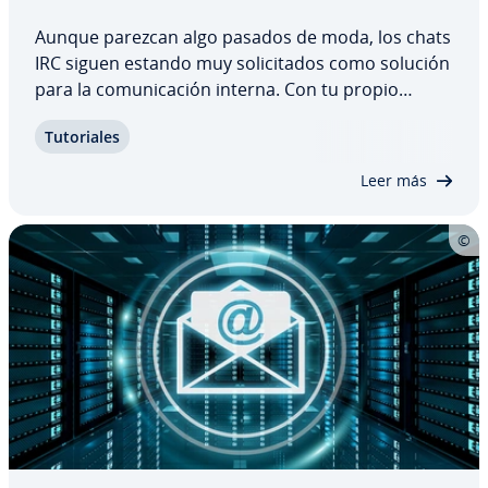
Aunque parezcan algo pasados de moda, los chats
IRC siguen estando muy so­li­ci­ta­dos como solución
para la co­mu­ni­ca­ción interna. Con tu propio
servidor IRC, podrás crear la base perfecta para
Tu­to­ria­les
es­tru­c­tu­ras IRC in­di­vi­dua­les a las que solo pueden
acceder personas au­to­ri­za­das a salvo de…
Leer más