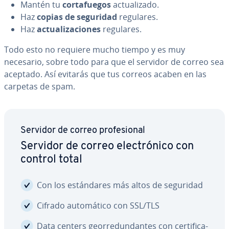
Mantén tu
co­r­ta­fue­gos
ac­tua­li­za­do.
Haz
copias de seguridad
regulares.
Haz
ac­tua­li­za­cio­nes
regulares.
Todo esto no requiere mucho tiempo y es muy
necesario, sobre todo para que el servidor de correo sea
aceptado. Así evitarás que tus correos acaben en las
carpetas de spam.
Servidor de correo pro­fe­sio­nal
Servidor de correo ele­c­tró­ni­co con
control total
Con los es­tá­n­da­res más altos de seguridad
Cifrado au­to­má­ti­co con SSL/TLS
Data centers geo­rre­du­n­da­n­tes con ce­r­ti­fi­ca­