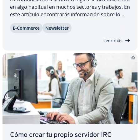
en algo habitual en muchos sectores y trabajos. En
este artículo en­co­n­tra­rás in­fo­r­ma­ción sobre lo
que debes tener en cuenta al escribir un email
E-Commerce
Ne­w­s­le­t­ter
formal en inglés, sobre cómo formular un saludo y
una despedida correctos, además de…
Leer más
Cómo crear tu propio servidor IRC