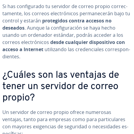
Si has co­n­fi­gu­ra­do tu servidor de correo propio co­rre­c­
ta­me­n­te, los correos ele­c­tró­ni­cos pe­r­ma­ne­ce­rán bajo tu
control y estarán
pro­te­gi­dos contra accesos no
deseados
. Aunque la co­n­fi­gu­ra­ción se haya hecho
usando un ordenador estándar, podrás acceder a los
correos ele­c­tró­ni­cos
desde cualquier di­s­po­si­ti­vo con
acceso a Internet
uti­li­za­n­do las cre­de­n­cia­les co­rre­s­po­n­
die­n­tes.
¿Cuáles son las ventajas de
tener un servidor de correo
propio?
Un servidor de correo propio ofrece numerosas
ventajas, tanto para empresas como para pa­r­ti­cu­la­res
con mayores exi­ge­n­cias de seguridad o ne­ce­si­da­des es­
pe­cí­fi­cas: