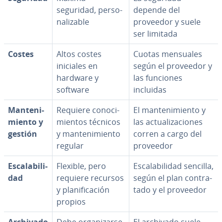
seguridad, pe­r­so­
depende del
na­li­za­ble
proveedor y suele
ser limitada
Costes
Altos costes
Cuotas mensuales
iniciales en
según el proveedor y
hardware y
las funciones
software
incluidas
Ma­n­te­ni­
Requiere co­no­ci­
El ma­n­te­ni­mie­n­to y
mie­n­to y
mie­n­tos técnicos
las ac­tua­li­za­cio­nes
gestión
y ma­n­te­ni­mie­n­to
corren a cargo del
regular
proveedor
Es­ca­la­bi­li­
Flexible, pero
Es­ca­la­bi­li­dad sencilla,
dad
requiere recursos
según el plan co­n­tra­
y pla­ni­fi­ca­ción
ta­do y el proveedor
propios