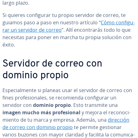
largo plazo.
Si quieres co­n­fi­gu­rar tu propio servidor de correo, te
guiamos paso a paso en nuestro artículo “
Cómo co­n­fi­gu­
rar un servidor de correo
”. Allí en­co­n­tra­rás todo lo que
necesitas para poner en marcha tu propia solución con
éxito.
Servidor de correo con
dominio propio
Es­pe­cia­l­me­n­te si planeas usar el servidor de correo con
fines pro­fe­sio­na­les, se re­co­mie­n­da co­n­fi­gu­rar un
servidor con
dominio propio
. Esto transmite una
imagen mucho más pro­fe­sio­nal
y mejora el re­co­no­ci­
mie­n­to de tu marca y empresa. Además, una
dirección
de correo con dominio propio
te permite gestionar
varios buzones con mayor claridad y facilita la co­mu­ni­ca­