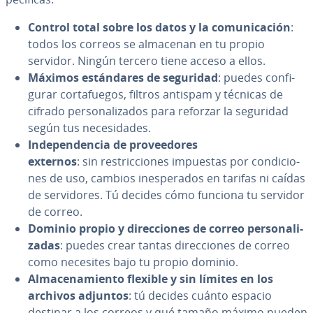
Control total sobre los datos y la co­mu­ni­ca­ción
:
todos los correos se almacenan en tu propio
servidor. Ningún tercero tiene acceso a ellos.
Máximos es­tá­n­da­res de seguridad
: puedes co­n­fi­
gu­rar co­r­ta­fue­gos, filtros antispam y técnicas de
cifrado pe­r­so­na­li­za­dos para reforzar la seguridad
según tus ne­ce­si­da­des.
In­de­pe­n­de­n­cia de pro­vee­do­res
externos
: sin re­s­tri­c­cio­nes impuestas por co­n­di­cio­
nes de uso, cambios ine­s­pe­ra­dos en tarifas ni caídas
de se­r­vi­do­res. Tú decides cómo funciona tu servidor
de correo.
Dominio propio y di­re­c­cio­nes de correo pe­r­so­na­li­
za­das
: puedes crear tantas di­re­c­cio­nes de correo
como necesites bajo tu propio dominio.
Al­ma­ce­na­mie­n­to flexible y sin límites en los
archivos adjuntos
: tú decides cuánto espacio
destinar a los correos y qué tamaño máximo pueden