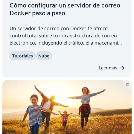
Cómo co­n­fi­gu­rar un servidor de correo
Docker paso a paso
Un servidor de correo con Docker te ofrece
control total sobre tu in­frae­s­tru­c­tu­ra de correo
ele­c­tró­ni­co, in­clu­ye­n­do el tráfico, el al­ma­ce­na­mie­
n­to, el cifrado y la co­n­fi­gu­ra­ción de seguridad.
Tu­to­ria­les
Nube
Pero ¿cómo se configura un servidor de correo
con Docker? ¿Qué re­qui­si­tos de hardware y…
Leer más