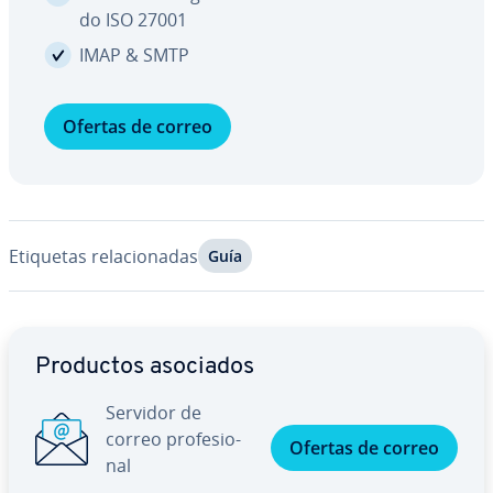
do ISO 27001
IMAP & SMTP
Ofertas de correo
Etiquetas re­la­cio­na­das
Guía
Ir al menú principal
Productos asociados
Servidor de
correo pro­fe­sio­
Ofertas de correo
nal