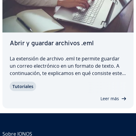
Abrir y guardar archivos .eml
La extensión de archivo .eml te permite guardar
un correo ele­c­tró­ni­co en un formato de texto. A
co­n­ti­nua­ción, te ex­pli­ca­mos en qué consiste este
formato de archivo, qué ventajas ofrece y para
Tu­to­ria­les
qué se utiliza exac­ta­me­n­te. Además, te mostramos
qué programas puedes utilizar para…
Leer más
Sobre IONOS