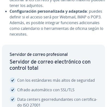
tener los adjuntos.
Co­n­fi­gu­ra­ción pe­r­so­na­li­za­da y adaptada
: puedes
definir si el acceso será por Webmail, IMAP o POP3.
Además, es posible integrar funciones adi­cio­na­les
como ca­le­n­da­rio o he­rra­mie­n­tas de oficina según lo
necesites.
Servidor de correo pro­fe­sio­nal
Servidor de correo ele­c­tró­ni­co con
control total
Con los es­tá­n­da­res más altos de seguridad
Cifrado au­to­má­ti­co con SSL/TLS
Data centers geo­rre­du­n­da­n­tes con ce­r­ti­fi­ca­
do ISO 27001