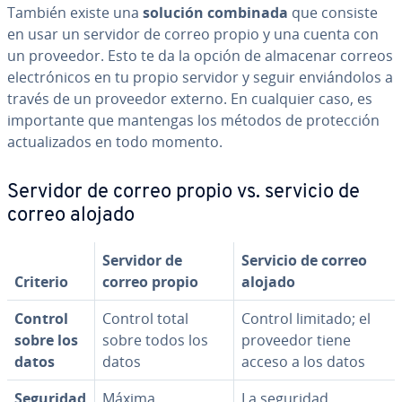
También existe una
solución combinada
que consiste
en usar un servidor de correo propio y una cuenta con
un proveedor. Esto te da la opción de almacenar correos
ele­c­tró­ni­cos en tu propio servidor y seguir en­viá­n­do­los a
través de un proveedor externo. En cualquier caso, es
im­po­r­ta­n­te que mantengas los métodos de pro­te­c­ción
ac­tua­li­za­dos en todo momento.
Servidor de correo propio vs. servicio de
correo alojado
Servidor de
Servicio de correo
Criterio
correo propio
alojado
Control
Control total
Control limitado; el
sobre los
sobre todos los
proveedor tiene
datos
datos
acceso a los datos
Seguridad
Máxima
La seguridad