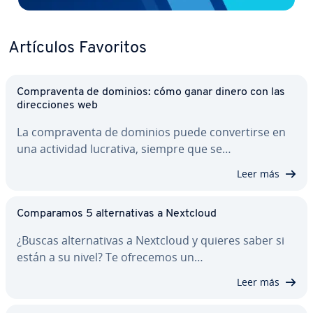
Artículos Favoritos
Co­m­pra­ve­n­ta de dominios: cómo ganar dinero con las
di­re­c­cio­nes web
La co­m­pra­ve­n­ta de dominios puede co­n­ve­r­ti­r­se en
una actividad lucrativa, siempre que se…
Leer más
Co­m­pa­ra­mos 5 al­te­r­na­ti­vas a Nextcloud
¿Buscas al­te­r­na­ti­vas a Nextcloud y quieres saber si
están a su nivel? Te ofrecemos un…
Leer más