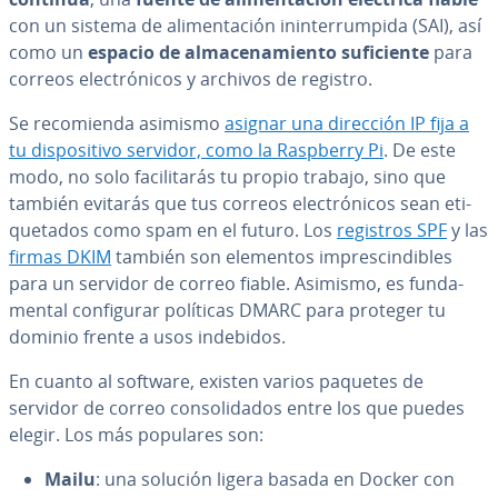
con un sistema de ali­me­n­ta­ción in­i­n­te­rru­m­pi­da (SAI), así
como un
espacio de al­ma­ce­na­mie­n­to su­fi­cie­n­te
para
correos ele­c­tró­ni­cos y archivos de registro.
Se re­co­mie­n­da asimismo
asignar una dirección IP fija a
tu di­s­po­si­ti­vo servidor, como la Raspberry Pi
. De este
modo, no solo fa­ci­li­ta­rás tu propio trabajo, sino que
también evitarás que tus correos ele­c­tró­ni­cos sean eti­
que­ta­dos como spam en el futuro. Los
registros SPF
y las
firmas DKIM
también son elementos im­pre­s­ci­n­di­bles
para un servidor de correo fiable. Asimismo, es fu­n­da­
me­n­tal co­n­fi­gu­rar políticas DMARC para proteger tu
dominio frente a usos indebidos.
En cuanto al software, existen varios paquetes de
servidor de correo co­n­so­li­da­dos entre los que puedes
elegir. Los más populares son:
Mailu
: una solución ligera basada en Docker con