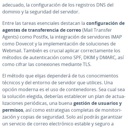
adecuado, la co­n­fi­gu­ra­ción de los registros DNS del
dominio y la seguridad del servidor.
Entre las tareas ese­n­cia­les destacan la
co­n­fi­gu­ra­ción de
agentes de tra­n­s­fe­re­n­cia de correo
(Mail Transfer
Agents) como Postfix, la in­te­gra­ción de se­r­vi­do­res IMAP
como Dovecot y la im­ple­me­n­ta­ción de so­lu­cio­nes de
Webmail. También es crucial aplicar co­rre­c­ta­me­n­te los
métodos de au­te­n­ti­ca­ción como SPF, DKIM y DMARC, así
como cifrar las co­ne­xio­nes mediante TLS.
El método que elijas dependerá de tus co­no­ci­mie­n­tos
técnicos y del entorno de servidor que utilices. Una
opción moderna es el uso de co­n­te­ne­do­res. Sea cual sea
la solución elegida, deberías es­ta­ble­cer un plan de ac­tua­
li­za­cio­nes pe­rió­di­cas, una buena
gestión de usuarios y
permisos
, así como es­tra­te­gias completas de mo­ni­to­ri­
za­ción y copias de seguridad. Solo así podrás ga­ra­n­ti­zar
un servicio de correo ele­c­tró­ni­co estable y seguro a