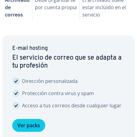
Archivado
Debe or­ga­ni­zar­se
El archivado suele
de
por cuenta propia
estar incluido en el
correos
servicio
E-mail hosting
El servicio de correo que se adapta a
tu profesión
Dirección pe­r­so­na­li­za­da
Pro­te­c­ción contra virus y spam
Acceso a tus correos desde cualquier lugar
Ver packs