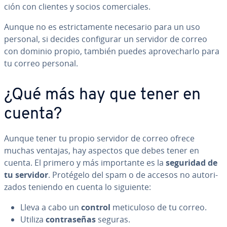
ción con clientes y socios co­me­r­cia­les.
Aunque no es es­tri­c­ta­me­n­te necesario para un uso
personal, si decides co­n­fi­gu­rar un servidor de correo
con dominio propio, también puedes apro­ve­char­lo para
tu correo personal.
¿Qué más hay que tener en
cuenta?
Aunque tener tu propio servidor de correo ofrece
muchas ventajas, hay aspectos que debes tener en
cuenta. El primero y más im­po­r­ta­n­te es la
seguridad de
tu servidor
. Protégelo del spam o de accesos no au­to­ri­
za­dos teniendo en cuenta lo siguiente:
Lleva a cabo un
control
me­ticu­loso de tu correo.
Utiliza
co­n­tra­se­ñas
seguras.