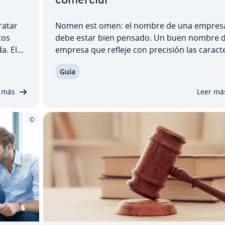
comercial
ratar
Nomen est omen: el nombre de una empres
tos
debe estar bien pensado. Un buen nombre 
a. El
empresa que refleje con precisión las ca­ra­c­te­
n co­n­
ti­cas del negocio, productos o servicios no t
Guía
u­di­
precio, es­pe­cia­l­me­n­te si es conocido y perci
a
po­si­ti­va­me­n­te dentro del público objetivo. 
 más
Leer má