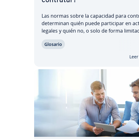
contratar?
Las normas sobre la capacidad para cont
de­te­r­mi­nan quién puede pa­r­ti­ci­par en ac
legales y quién no, o solo de forma limitad
objetivo es proteger a quienes no están e
Glosario
di­cio­nes de contratar para que no se pe­r­j
quen a sí mismos o a otros sin saberlo. L
Leer
capacidad…