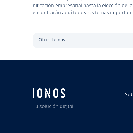
ni­fi­ca­ción em­pre­sa­rial hasta la elección de l
en­co­n­tra­rán aquí todos los temas im­po­r­ta­n
Otros temas
Sob
Tu solución digital