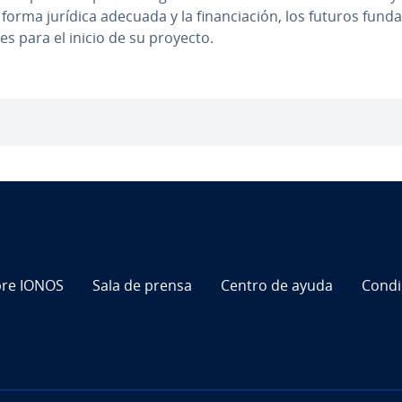
a forma jurídica adecuada y la fi­na­n­cia­ción, los futuros fu­n­da
­tes para el inicio de su proyecto.
re IONOS
Sala de prensa
Centro de ayuda
Co­n­d