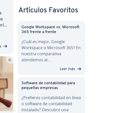
Artículos Favoritos
a
de
rí­s­
Google Workspace vs. Microsoft
iene
365 frente a frente
bido
¿Cuál es mejor, Google
Sin…
s
Workspace o Microsoft 365? En
nuestra co­m­pa­ra­ti­va
atendemos al…
Leer más
Software de co­n­ta­bi­li­dad para
pequeñas empresas
¿Prefieres co­n­ta­bi­li­dad en línea
o software de co­n­ta­bi­li­dad
instalado? Descubre una