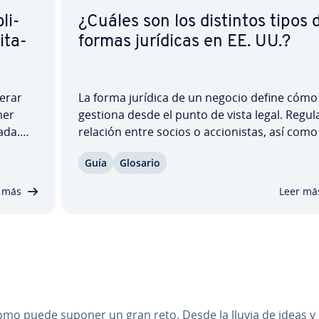
li­
¿Cuáles son los distintos tipos 
­ta­
formas jurídicas en EE. UU.?
erar
La forma jurídica de un negocio define cómo
mer
gestiona desde el punto de vista legal. Regula
uada.
relación entre socios o ac­cio­ni­s­tas, así como
ociedad
vínculo con el estado y el entorno. En este
Guía
Glosario
e
artículo, te mostramos un resumen de las
rales,
formas de or­ga­ni­za­ción em­pre­sa­rial más
 más
Leer má
comunes en…
nomo puede suponer un gran reto. Desde la lluvia de ideas y l