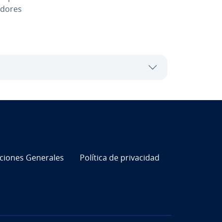
­do­res
i­cio­nes Generales
Política de pri­va­ci­dad