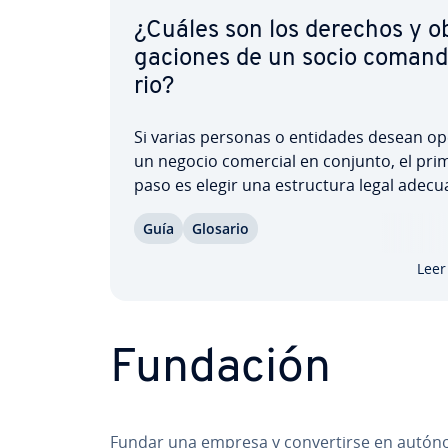
¿Cuáles son los derechos y ob
ga­cio­nes de un socio co­ma­n­di
rio?
Si varias personas o entidades desean op
un negocio comercial en conjunto, el pri
paso es elegir una es­tru­c­tu­ra legal adec
Una opción in­te­re­sa­n­te y común es la s
Guía
Glosario
limitada (limited pa­r­t­ne­r­ship). Este tipo d
sociedad está compuesta por socios gene
Leer
con…
Fundación
Fundar una empresa y co­n­ve­r­ti­r­se en autó