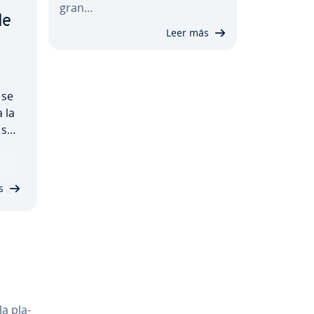
gran…
de
Leer más
 se
 la
 su
s
a pla­