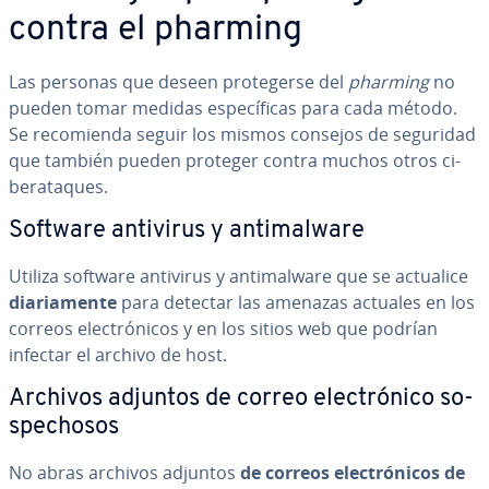
contra el pharming
Las personas que deseen pro­te­ge­r­se del
pharming
no
pueden tomar medidas es­pe­cí­fi­cas para cada método.
Se re­co­mie­n­da seguir los mismos consejos de seguridad
que también pueden proteger contra muchos otros ci­
ber­ata­ques.
Software antivirus y an­ti­ma­lwa­re
Utiliza software antivirus y an­ti­ma­lwa­re que se actualice
dia­ria­me­n­te
para detectar las amenazas actuales en los
correos ele­c­tró­ni­cos y en los sitios web que podrían
infectar el archivo de host.
Archivos adjuntos de correo ele­c­tró­ni­co so­
s­pe­cho­sos
No abras archivos adjuntos
de correos ele­c­tró­ni­cos de