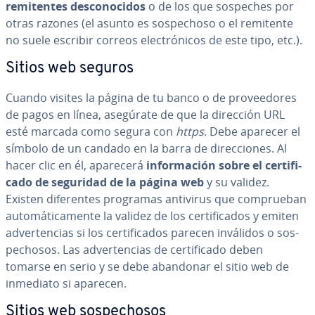
re­mi­te­n­tes de­s­co­no­ci­dos
o de los que sospeches por
otras razones (el asunto es so­s­pe­cho­so o el remitente
no suele escribir correos ele­c­tró­ni­cos de este tipo, etc.).
Sitios web seguros
Cuando visites la página de tu banco o de pro­vee­do­res
de pagos en línea, asegúrate de que la dirección URL
esté marcada como segura con
https
. Debe aparecer el
símbolo de un candado en la barra de di­re­c­cio­nes. Al
hacer clic en él, aparecerá
in­fo­r­ma­ción sobre el ce­r­ti­fi­
ca­do de seguridad de la página web
y su validez.
Existen di­fe­re­n­tes programas antivirus que co­m­prue­ban
au­to­má­ti­ca­me­n­te la validez de los ce­r­ti­fi­ca­dos y emiten
ad­ve­r­te­n­cias si los ce­r­ti­fi­ca­dos parecen inválidos o so­s­
pe­cho­sos. Las ad­ve­r­te­n­cias de ce­r­ti­fi­ca­do deben
tomarse en serio y se debe abandonar el sitio web de
inmediato si aparecen.
Sitios web so­s­pe­cho­sos