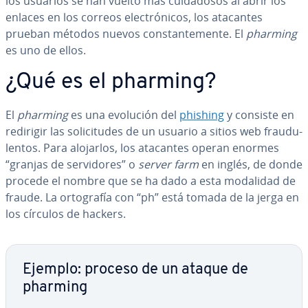
los usuarios se han vuelto más cui­da­do­sos al abrir los
enlaces en los correos ele­c­tró­ni­cos, los atacantes
prueban métodos nuevos co­n­s­ta­n­te­me­n­te. El
pharming
es uno de ellos.
¿Qué es el pharming?
El
pharming
es una evolución del
phishing
y consiste en
redirigir las so­li­ci­tu­des de un usuario a sitios web frau­du­
le­n­tos. Para alojarlos, los atacantes operan enormes
“granjas de se­r­vi­do­res” o
server farm
en inglés, de donde
procede el nombre que se ha dado a esta modalidad de
fraude. La or­to­gra­fía con “ph” está tomada de la jerga en
los círculos de hackers.
Ejemplo: proceso de un ataque de
pharming