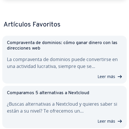
Artículos Favoritos
Co­m­pra­ve­n­ta de dominios: cómo ganar dinero con las
di­re­c­cio­nes web
La co­m­pra­ve­n­ta de dominios puede co­n­ve­r­ti­r­se en
una actividad lucrativa, siempre que se…
Leer más
Co­m­pa­ra­mos 5 al­te­r­na­ti­vas a Nextcloud
¿Buscas al­te­r­na­ti­vas a Nextcloud y quieres saber si
están a su nivel? Te ofrecemos un…
Leer más