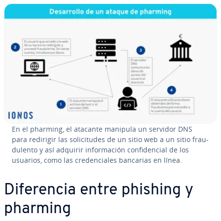
En el pharming, el atacante manipula un servidor DNS
para redirigir las so­li­ci­tu­des de un sitio web a un sitio frau­
du­le­n­to y así adquirir in­fo­r­ma­ción co­n­fi­de­n­cial de los
usuarios, como las cre­de­n­cia­les bancarias en línea.
Di­fe­re­n­cia entre phishing y
pharming