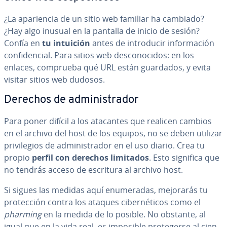
¿La apa­rie­n­cia de un sitio web familiar ha cambiado?
¿Hay algo inusual en la pantalla de inicio de sesión?
Confía en
tu intuición
antes de in­tro­du­cir in­fo­r­ma­ción
co­n­fi­de­n­cial. Para sitios web de­s­co­no­ci­dos: en los
enlaces, comprueba qué URL están guardados, y evita
visitar sitios web dudosos.
Derechos de ad­mi­ni­s­tra­dor
Para poner difícil a los atacantes que realicen cambios
en el archivo del host de los equipos, no se deben utilizar
pri­vi­le­gios de ad­mi­ni­s­tra­dor en el uso diario. Crea tu
propio
perfil con derechos limitados
. Esto significa que
no tendrás acceso de escritura al archivo host.
Si sigues las medidas aquí enu­me­ra­das, mejorarás tu
pro­te­c­ción contra los ataques ci­be­r­né­ti­cos como el
pharming
en la medida de lo posible. No obstante, al
igual que en la vida real, es imposible pro­te­ge­r­se al cien