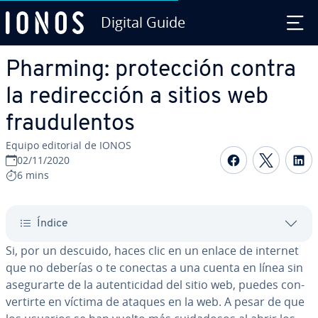
Digital Guide
Saltar al contenido principal
Pharming: pro­te­c­ción contra
la re­di­re­c­ción a sitios web
frau­du­le­n­tos
Equipo editorial de IONOS
Compartir 
Compar
C
02/11/2020
6 mins
Índice
Si, por un descuido, haces clic en un enlace de internet
que no deberías o te conectas a una cuenta en línea sin
ase­gu­rar­te de la au­te­n­ti­ci­dad del sitio web, puedes co­n­
ve­r­ti­r­te en víctima de ataques en la web. A pesar de que