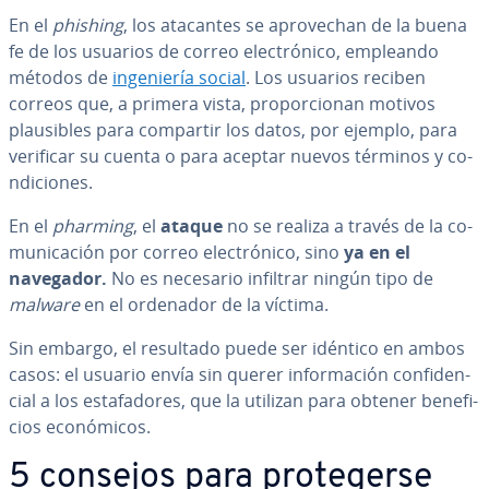
En el
phishing
, los atacantes se apro­ve­chan de la buena
fe de los usuarios de correo ele­c­tró­ni­co, empleando
métodos de
in­ge­nie­ría social
. Los usuarios reciben
correos que, a primera vista, pro­po­r­cio­nan motivos
plau­si­bles para compartir los datos, por ejemplo, para
verificar su cuenta o para aceptar nuevos términos y co­
n­di­cio­nes.
En el
pharming
, el
ataque
no se realiza a través de la co­
mu­ni­ca­ción por correo ele­c­tró­ni­co, sino
ya en el
navegador.
No es necesario infiltrar ningún tipo de
malware
en el ordenador de la víctima.
Sin embargo, el resultado puede ser idéntico en ambos
casos: el usuario envía sin querer in­fo­r­ma­ción co­n­fi­de­n­
cial a los es­ta­fa­do­res, que la utilizan para obtener be­ne­fi­
cios eco­nó­mi­cos.
5 consejos para pro­te­ge­r­se