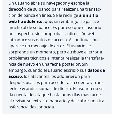
Un usuario abre su navegador y escribe la
dirección de su banco para realizar una tra­n­sac­
ción de banca en línea. Se le redirige
a un sitio
web frau­du­le­n­to,
que, sin embargo, se parece
mucho al de su banco. Es por eso que el usuario
no sospecha: sin comprobar la dirección web
introduce sus datos de acceso. A co­n­ti­nua­ción,
aparece un mensaje de error. El usuario se
sorprende un momento, pero atribuye el error a
problemas técnicos e intenta realizar la tra­n­s­fe­re­
n­cia de nuevo en una fecha posterior. Sin
embargo, cuando el usuario escribió sus
datos de
acceso
, los atacantes los ad­qui­rie­ron para
después usarlos para acceder a su cuenta y tra­n­s­
fe­ri­r­se grandes sumas de dinero. El usuario no se
da cuenta del ataque hasta unos días más tarde,
al revisar su extracto bancario y descubrir una tra­
n­s­fe­re­n­cia de­s­co­no­ci­da.