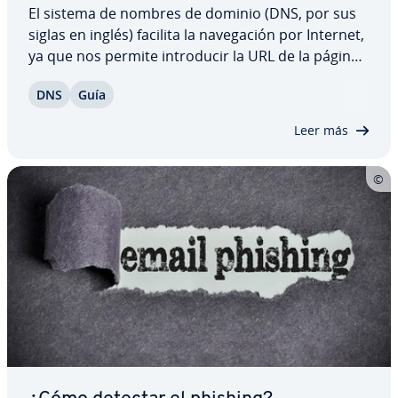
El sistema de nombres de dominio (DNS, por sus
siglas en inglés) facilita la na­ve­ga­ción por Internet,
ya que nos permite in­tro­du­cir la URL de la página
web en el navegador y no tener que escribir la
DNS
Guía
dirección IP numérica del servidor que la hospeda.
Sin embargo, este…
Leer más