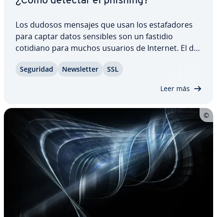
¿Cómo detectar el phishing?
Los dudosos mensajes que usan los es­ta­fa­do­res
para captar datos sensibles son un fastidio
cotidiano para muchos usuarios de Internet. El de­
no­mi­na­do phishing no solo es molesto, sino que,
Seguridad
Ne­w­s­le­t­ter
SSL
cada año, ocasiona daños que derivan en pérdidas
mi­llo­na­rias. Aprende a ide­n­ti­fi­car el correo…
Leer más