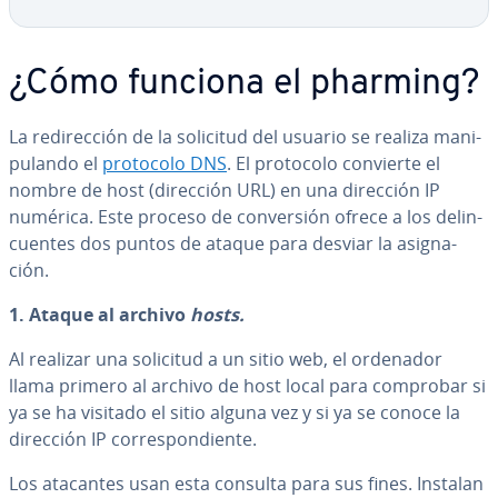
¿Cómo funciona el pharming?
La re­di­re­c­ción de la solicitud del usuario se realiza ma­ni­
pu­la­n­do el
protocolo DNS
. El protocolo convierte el
nombre de host (dirección URL) en una dirección IP
numérica. Este proceso de co­n­ve­r­sión ofrece a los de­li­n­
cue­n­tes dos puntos de ataque para desviar la asi­g­na­
ción.
1. Ataque al archivo
hosts.
Al realizar una solicitud a un sitio web, el ordenador
llama primero al archivo de host local para comprobar si
ya se ha visitado el sitio alguna vez y si ya se conoce la
dirección IP co­rre­s­po­n­die­n­te.
Los atacantes usan esta consulta para sus fines. Instalan