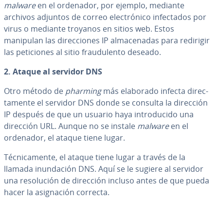
malware
en el ordenador, por ejemplo, mediante
archivos adjuntos de correo ele­c­tró­ni­co in­fe­c­ta­dos por
virus o mediante troyanos en sitios web. Estos
manipulan las di­re­c­cio­nes IP al­ma­ce­na­das para redirigir
las pe­ti­cio­nes al sitio frau­du­le­n­to deseado.
2. Ataque al servidor DNS
Otro método de
pharming
más elaborado infecta di­re­c­
ta­me­n­te el servidor DNS donde se consulta la dirección
IP después de que un usuario haya in­tro­du­ci­do una
dirección URL. Aunque no se instale
malware
en el
ordenador, el ataque tiene lugar.
Té­c­ni­ca­me­n­te, el ataque tiene lugar a través de la
llamada inu­n­da­ción DNS. Aquí se le sugiere al servidor
una re­so­lu­ción de dirección incluso antes de que pueda
hacer la asi­g­na­ción correcta.