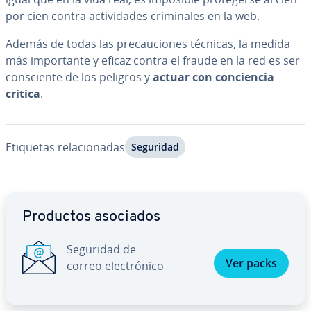
por cien contra ac­ti­vi­da­des cri­mi­na­les en la web.
Además de todas las pre­cau­cio­nes técnicas, la medida
más im­po­r­ta­n­te y eficaz contra el fraude en la red es ser
co­n­s­cie­n­te de los peligros y
actuar con co­n­cie­n­cia
crítica
.
Etiquetas re­la­cio­na­das
Seguridad
Ir al menú principal
Productos asociados
Seguridad de
Ver packs
correo ele­c­tró­ni­co