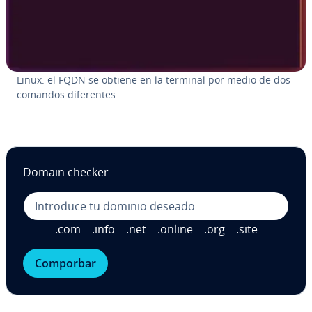
Linux: el FQDN se obtiene en la terminal por medio de dos
comandos di­fe­re­n­tes
Domain checker
.com
.info
.net
.online
.org
.site
Comporbar