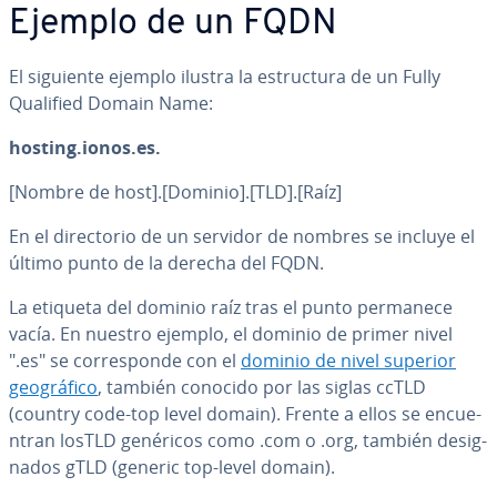
Ejemplo de un FQDN
El siguiente ejemplo ilustra la es­tru­c­tu­ra de un Fully
Qualified Domain Name:
hosting.ionos.es.
[Nombre de host].[Dominio].[TLD].[Raíz]
En el di­re­c­to­rio de un servidor de nombres se incluye el
último punto de la derecha del FQDN.
La etiqueta del dominio raíz tras el punto permanece
vacía. En nuestro ejemplo, el dominio de primer nivel
".es" se co­rre­s­po­n­de con el
dominio de nivel superior
geo­grá­fi­co
, también conocido por las siglas ccTLD
(country code-top level domain). Frente a ellos se en­cue­
n­tran losTLD genéricos como .com o .org, también de­sig­
na­dos gTLD (generic top-level domain).