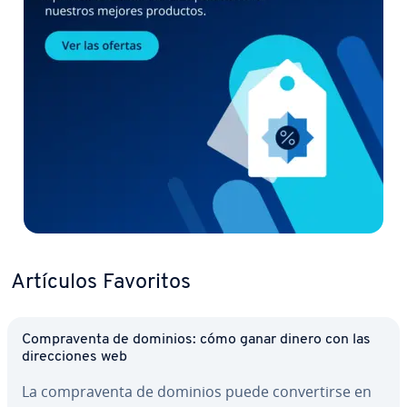
Artículos Favoritos
Co­m­pra­ve­n­ta de dominios: cómo ganar dinero con las
di­re­c­cio­nes web
La co­m­pra­ve­n­ta de dominios puede co­n­ve­r­ti­r­se en