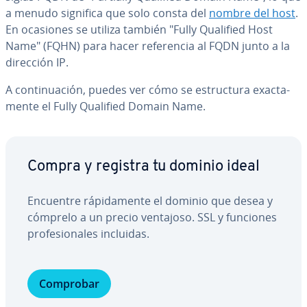
a menudo significa que solo consta del
nombre del host
.
En ocasiones se utiliza también "Fully Qualified Host
Name" (FQHN) para hacer re­fe­re­n­cia al FQDN junto a la
dirección IP.
A co­n­ti­nua­ción, puedes ver cómo se es­tru­c­tu­ra exac­ta­
me­n­te el Fully Qualified Domain Name.
Compra y registra tu dominio ideal
Encuentre rá­pi­da­me­n­te el dominio que desea y
cómprelo a un precio ventajoso. SSL y funciones
pro­fe­sio­na­les incluidas.
Comprobar