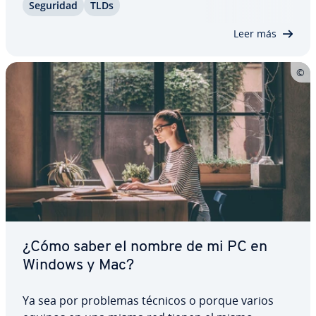
Seguridad
TLDs
cumplen una función im­po­r­ta­n­te: codifican ca­ra­c­
te­res no ASCII en cadenas de…
Leer más
¿Cómo saber el nombre de mi PC en
Windows y Mac?
Ya sea por problemas técnicos o porque varios