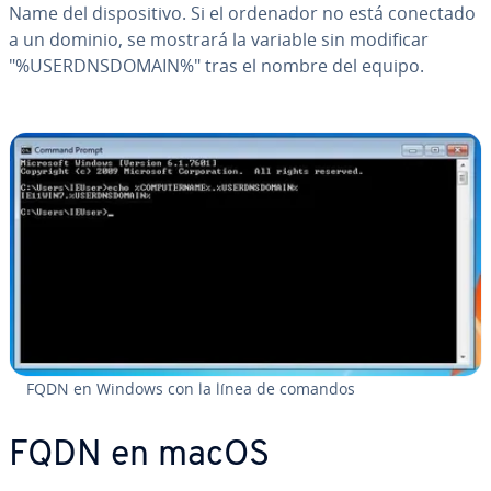
Name del di­s­po­si­ti­vo. Si el ordenador no está conectado
a un dominio, se mostrará la variable sin modificar
"%USE­R­D­N­S­DO­MAIN%" tras el nombre del equipo.
FQDN en Windows con la línea de comandos
FQDN en macOS