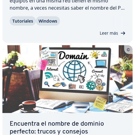
equipos en una misma red tienen el mismo
nombre, a veces necesitas saber el nombre del PC
que estás usando para asignar un equipo a una
Tu­to­ria­les
Windows
red. Averiguar este no suele ser difícil. Descubre
cómo saber el nombre de tu equipo en Windows…
Leer más
Encuentra el nombre de dominio
perfecto: trucos y consejos