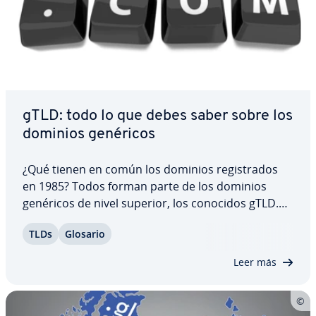
gTLD: todo lo que debes saber sobre los
dominios genéricos
¿Qué tienen en común los dominios re­gi­s­tra­dos
en 1985? Todos forman parte de los dominios
genéricos de nivel superior, los conocidos gTLD.
Así, mientras que los ccTLD son ex­te­n­sio­nes de
TLDs
Glosario
dominio para denotar una lo­ca­li­za­ción geo­grá­fi­ca,
los gTLD están enfocados a denotar la…
Leer más