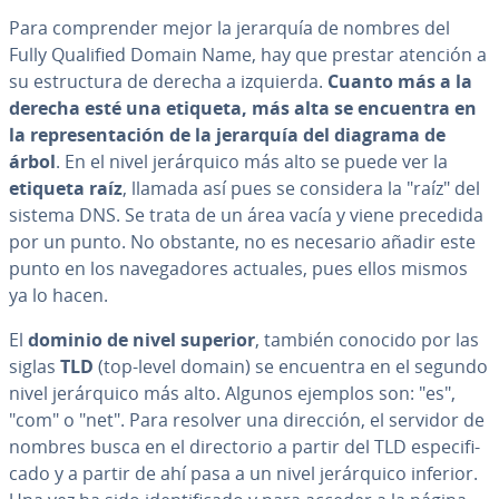
Para co­m­pre­n­der mejor la jerarquía de nombres del
Fully Qualified Domain Name, hay que prestar atención a
su es­tru­c­tu­ra de derecha a izquierda.
Cuanto más a la
derecha esté una etiqueta, más alta se encuentra en
la re­pre­se­n­ta­ción de la jerarquía del diagrama de
árbol
. En el nivel je­rá­r­qui­co más alto se puede ver la
etiqueta raíz
, llamada así pues se considera la "raíz" del
sistema DNS. Se trata de un área vacía y viene precedida
por un punto. No obstante, no es necesario añadir este
punto en los na­ve­ga­do­res actuales, pues ellos mismos
ya lo hacen.
El
dominio de nivel superior
, también conocido por las
siglas
TLD
(top-level domain) se encuentra en el segundo
nivel je­rá­r­qui­co más alto. Algunos ejemplos son: "es",
"com" o "net". Para resolver una dirección, el servidor de
nombres busca en el di­re­c­to­rio a partir del TLD es­pe­ci­fi­
ca­do y a partir de ahí pasa a un nivel je­rá­r­qui­co inferior.