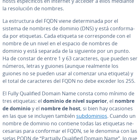
hosts es­pe­cí­fi­cos en Internet y acceder a ellos mediante
la re­so­lu­ción de nombres.
La es­tru­c­tu­ra del FQDN viene de­te­r­mi­na­da por el
sistema de nombres de dominio (DNS) y está co­n­fo­r­ma­
da por etiquetas. Cada etiqueta se co­rre­s­po­n­de con el
nombre de un nivel en el espacio de nombres de
dominio y está separada de la siguiente por un punto.
Ha de constar de entre 1 y 63 ca­ra­c­te­res, que pueden ser
números, letras y guiones (aunque realmente los
guiones no se pueden usar al comenzar una etiqueta) y
el total de ca­ra­c­te­res del FQDN no debe exceder los 255.
El Fully Qualified Domain Name consta como mínimo de
tres etiquetas: el
dominio de nivel superior
, el
nombre
de dominio
y el
nombre de host
, si bien hay ocasiones
en las que se incluyen también
su­b­do­mi­nios
. Cuando un
nombre de dominio no contiene todas las etiquetas ne­
ce­sa­rias para conformar el FQDN, se le denomina con las
siglas PQDN de “Partially Qualified Domain Name”, lo que