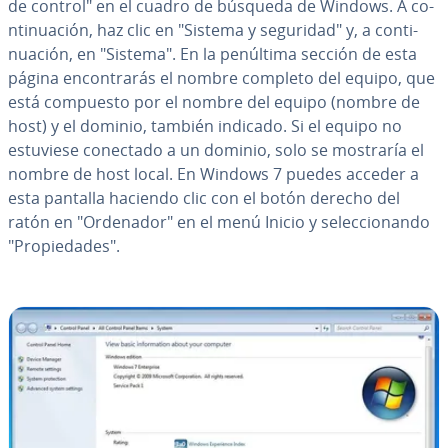
de control" en el cuadro de búsqueda de Windows. A co­
n­ti­nua­ción, haz clic en "Sistema y seguridad" y, a co­n­ti­
nua­ción, en "Sistema". En la penúltima sección de esta
página en­co­n­tra­rás el nombre completo del equipo, que
está compuesto por el nombre del equipo (nombre de
host) y el dominio, también indicado. Si el equipo no
estuviese conectado a un dominio, solo se mostraría el
nombre de host local. En Windows 7 puedes acceder a
esta pantalla haciendo clic con el botón derecho del
ratón en "Ordenador" en el menú Inicio y se­le­c­cio­na­n­do
"Pro­pie­da­des".