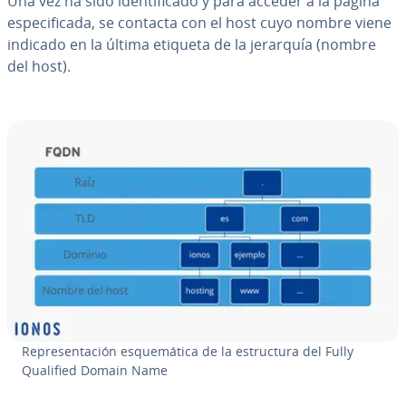
Una vez ha sido ide­n­ti­fi­ca­do y para acceder a la página
es­pe­ci­fi­ca­da, se contacta con el host cuyo nombre viene
indicado en la última etiqueta de la jerarquía (nombre
del host).
Re­pre­se­n­ta­ción es­que­má­ti­ca de la es­tru­c­tu­ra del Fully
Qualified Domain Name