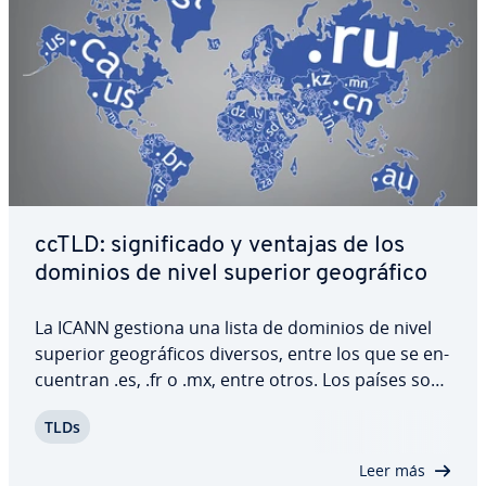
ccTLD: si­g­ni­fi­ca­do y ventajas de los
dominios de nivel superior geo­grá­fi­co
La ICANN gestiona una lista de dominios de nivel
superior geo­grá­fi­cos diversos, entre los que se en­
cue­n­tran .es, .fr o .mx, entre otros. Los países son
los re­s­po­n­sa­bles de fijar los criterios que rigen su
TLDs
ad­ju­di­ca­ción, de forma que existen grandes di­fe­re­
n­cias entre ellos. Pero…
Leer más