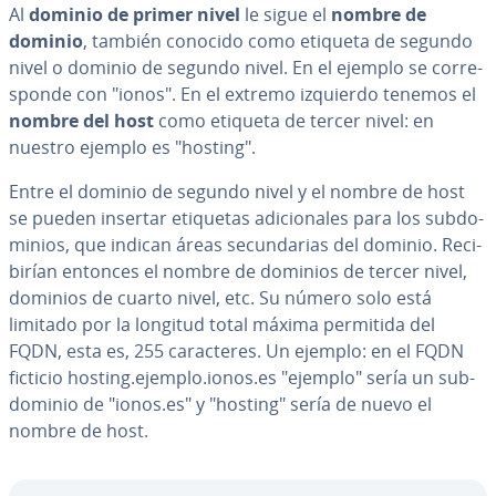
Al
dominio de primer nivel
le sigue el
nombre de
dominio
, también conocido como etiqueta de segundo
nivel o dominio de segundo nivel. En el ejemplo se co­rre­
s­po­n­de con "ionos". En el extremo izquierdo tenemos el
nombre del host
como etiqueta de tercer nivel: en
nuestro ejemplo es "hosting".
Entre el dominio de segundo nivel y el nombre de host
se pueden insertar etiquetas adi­cio­na­les para los su­b­do­
mi­nios, que indican áreas se­cu­n­da­rias del dominio. Re­ci­
bi­rían entonces el nombre de dominios de tercer nivel,
dominios de cuarto nivel, etc. Su número solo está
limitado por la longitud total máxima permitida del
FQDN, esta es, 255 ca­ra­c­te­res. Un ejemplo: en el FQDN
ficticio hosting.ejemplo.ionos.es "ejemplo" sería un su­b­
do­mi­nio de "ionos.es" y "hosting" sería de nuevo el
nombre de host.