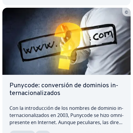
Punycode: co­n­ve­r­sión de dominios in­
te­r­na­cio­na­li­za­dos
Con la in­tro­du­c­ción de los nombres de dominio in­
te­r­na­cio­na­li­za­dos en 2003, Punycode se hizo om­ni­
pre­se­n­te en Internet. Aunque pe­cu­lia­res, las di­re­c­
cio­nes de Internet como "xn--azulejos-corua-2nb"