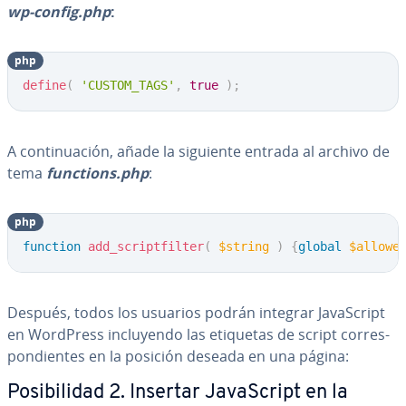
wp-config.php
:
php
Copy
define
(
'CUSTOM_TAGS'
,
true
)
;
A co­n­ti­nua­ción, añade la siguiente entrada al archivo de
tema
functions.php
:
php
Copy
function
add_scriptfilter
(
$string
)
{
global
$allowe
Después, todos los usuarios podrán integrar Ja­va­S­cri­pt
en WordPress in­clu­ye­n­do las etiquetas de script co­rre­s­
po­n­die­n­tes en la posición deseada en una página:
Po­si­bi­li­dad 2. Insertar Ja­va­S­cri­pt en la