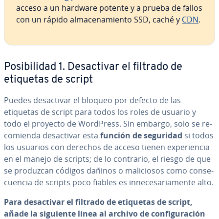
acceso a un hardware potente y a prueba de fallos
con un rápido al­ma­ce­na­mie­n­to SSD, caché y
CDN
.
Po­si­bi­li­dad 1. Des­ac­ti­var el filtrado de
etiquetas de script
Puedes des­ac­ti­var el bloqueo por defecto de las
etiquetas de script para todos los roles de usuario y
todo el proyecto de WordPress. Sin embargo, solo se re­
co­mie­n­da des­ac­ti­var esta
función de seguridad
si todos
los usuarios con derechos de acceso tienen ex­pe­rie­n­cia
en el manejo de scripts; de lo contrario, el riesgo de que
se produzcan códigos dañinos o ma­li­cio­sos como co­n­se­
cue­n­cia de scripts poco fiables es in­ne­ce­sa­ria­me­n­te alto.
Para des­ac­ti­var el filtrado de etiquetas de script,
añade la siguiente línea al archivo de co­n­fi­gu­ra­ción