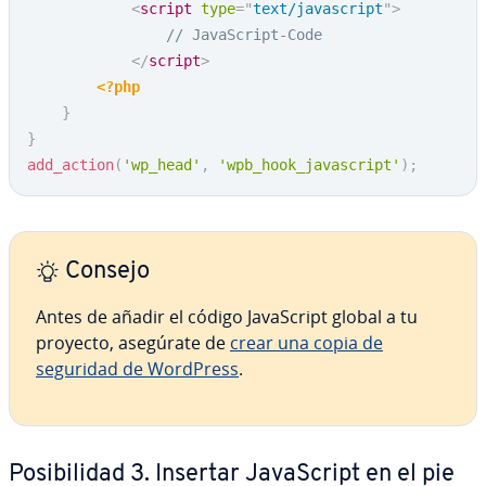
<
script
type
=
"
text/javascript
"
>
// JavaScript-Code
</
script
>
<?php
}
}
add_action
(
'wp_head'
,
'wpb_hook_javascript'
)
;
Consejo
Antes de añadir el código Ja­va­S­cri­pt global a tu
proyecto, asegúrate de
crear una copia de
seguridad de WordPress
.
Po­si­bi­li­dad 3. Insertar Ja­va­S­cri­pt en el pie