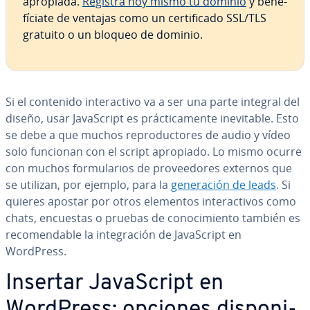
apropiada.
Registra hoy mismo tu dominio
y be­ne­
fí­cia­te de ventajas como un ce­r­ti­fi­ca­do SSL/TLS
gratuito o un bloqueo de dominio.
Si el contenido in­ter­ac­ti­vo va a ser una parte integral del
diseño, usar Ja­va­S­cri­pt es prá­c­ti­ca­me­n­te in­e­vi­ta­ble. Esto
se debe a que muchos re­pro­du­c­to­res de audio y vídeo
solo funcionan con el script apropiado. Lo mismo ocurre
con muchos fo­r­mu­la­rios de pro­vee­do­res externos que
se utilizan, por ejemplo, para la
ge­ne­ra­ción de leads
. Si
quieres apostar por otros elementos in­ter­ac­ti­vos como
chats, encuestas o pruebas de co­no­ci­mie­n­to también es
re­co­me­n­da­ble la in­te­gra­ción de Ja­va­S­cri­pt en
WordPress.
Insertar Ja­va­S­cri­pt en