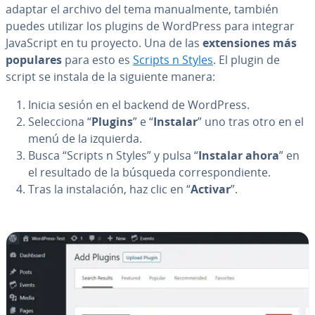
adaptar el archivo del tema ma­nua­l­me­n­te, también
puedes utilizar los plugins de WordPress para integrar
Ja­va­S­cri­pt en tu proyecto. Una de las
ex­te­n­sio­nes más
populares
para esto es
Scripts n Styles
. El plugin de
script se instala de la siguiente manera:
Inicia sesión en el backend de WordPress.
Se­le­c­cio­na “
Plugins
” e “
Instalar
” uno tras otro en el
menú de la izquierda.
Busca “Scripts n Styles” y pulsa “
Instalar ahora
” en
el resultado de la búsqueda co­rre­s­po­n­die­n­te.
Tras la in­s­ta­la­ción, haz clic en “
Activar
”.