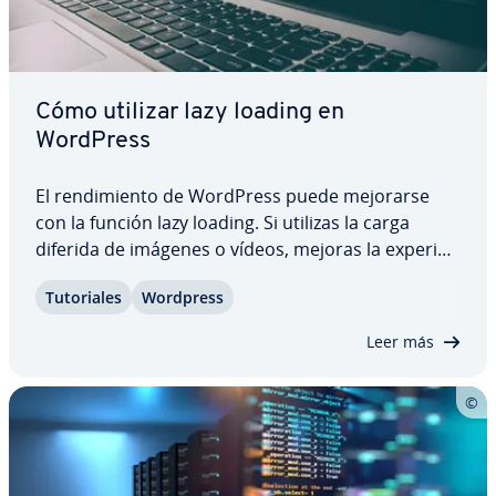
Cómo utilizar lazy loading en
WordPress
El re­n­di­mie­n­to de WordPress puede mejorarse
con la función lazy loading. Si utilizas la carga
diferida de imágenes o vídeos, mejoras la ex­pe­rie­
n­cia de usuario y también el po­si­cio­na­mie­n­to en
Tu­to­ria­les
Wordpress
los re­su­l­ta­dos de búsqueda de Google. Con la
ayuda de los plugin de lazy load para…
Leer más