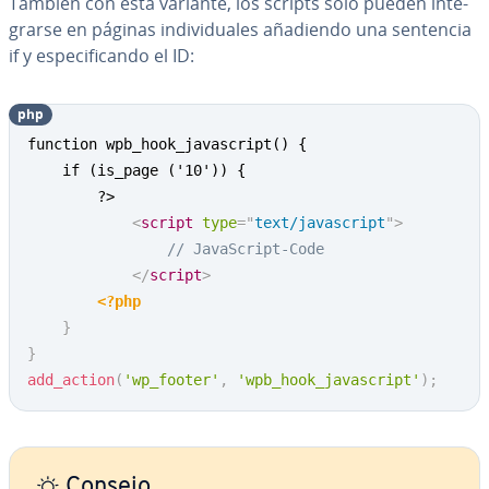
También con esta variante, los scripts solo pueden in­te­
grar­se en páginas in­di­vi­dua­les añadiendo una sentencia
if y es­pe­ci­fi­ca­n­do el ID:
php
Copy
function wpb_hook_javascript() {

	if (is_page ('10')) { 

		?>

<
script
type
=
"
text/javascript
"
>
// JavaScript-Code
</
script
>
<?php
}
}
add_action
(
'wp_footer'
,
'wpb_hook_javascript'
)
;
Consejo