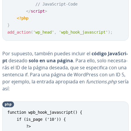
// JavaScript-Code
</
script
>
<?php
}
add_action
(
'wp_head'
,
'wpb_hook_javascript'
)
;
Por supuesto, también puedes incluir el
código Ja­va­S­cri­
pt
deseado
solo en una página
. Para ello, solo ne­ce­si­ta­
rás el ID de la página deseada, que se es­pe­ci­fi­ca con una
sentencia if. Para una página de WordPress con un ID 5,
por ejemplo, la entrada apropiada en
functions.php
sería
así:
php
Copy
function wpb_hook_javascript() {

	if (is_page ('10')) {

		?>
