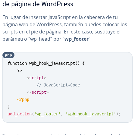
de página de WordPress
En lugar de insertar Ja­va­S­cri­pt en la cabecera de tu
página web de WordPress, también puedes colocar los
scripts en el pie de página. En este caso, sustituye el
parámetro “wp_head” por “
wp_footer
”.
php
Copy
function wpb_hook_javascript() {

	?>

<
script
>
// JavaScript-Code
</
script
>
<?php
}
add_action
(
'wp_footer'
,
'wpb_hook_javascript'
)
;