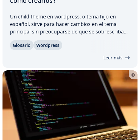
cómo crearlos?
Un child theme en wordpress, o tema hijo en
español, sirve para hacer cambios en el tema
principal sin preo­cu­par­se de que se so­bre­s­cri­ban
en una ac­tua­li­za­ción. Los temas hijo en WordPress
Glosario
Wordpress
son pa­r­ti­cu­la­r­me­n­te útiles si se hacen cambios en
el CSS o si se edita la es­tru­c­tu­ra de…
Leer más