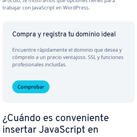
artículo, te mostramos qué opciones tienes para
trabajar con Ja­va­S­cri­pt en WordPress.
Compra y registra tu dominio ideal
Encuentre rá­pi­da­me­n­te el dominio que desea y
cómprelo a un precio ventajoso. SSL y funciones
pro­fe­sio­na­les incluidas.
Comprobar
¿Cuándo es co­n­ve­nie­n­te
insertar Ja­va­S­cri­pt en