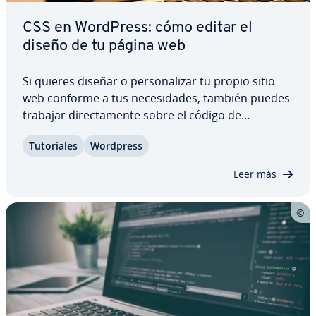
CSS en WordPress: cómo editar el
diseño de tu página web
Si quieres diseñar o pe­r­so­na­li­zar tu propio sitio
web conforme a tus ne­ce­si­da­des, también puedes
trabajar di­re­c­ta­me­n­te sobre el código de
WordPress. Descubre qué he­rra­mie­n­tas puedes
Tu­to­ria­les
Wordpress
utilizar para editar, adaptar y guardar CSS en
WordPress. Nuestras in­s­tru­c­cio­nes son fáciles
Leer más
de…