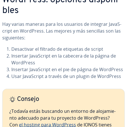
WordPress: opciones di­s­po­ni­
bles
Hay varias maneras para los usuarios de integrar Ja­va­S­
cri­pt en WordPress. Las mejores y más sencillas son las
si­guie­n­tes:
Des­ac­ti­var el filtrado de etiquetas de script
Insertar Ja­va­S­cri­pt en la cabecera de la página de
WordPress
Insertar Ja­va­S­cri­pt en el pie de página de WordPress
Usar Ja­va­S­cri­pt a través de un plugin de WordPress
Consejo
¿Todavía estás buscando un entorno de alo­ja­mie­
n­to adecuado para tu proyecto de WordPress?
Con
el hosting para WordPress
de IONOS tienes