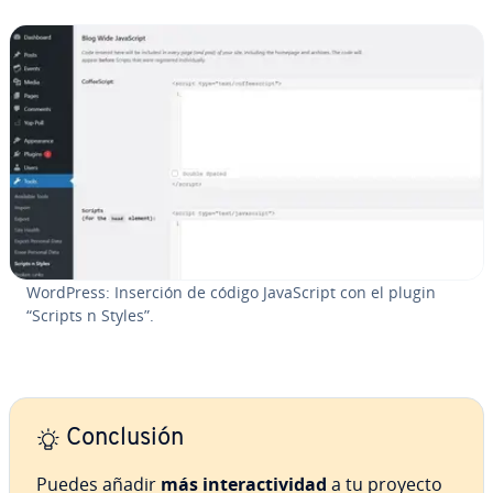
WordPress: Inserción de código Ja­va­S­cri­pt con el plugin
“Scripts n Styles”.
Co­n­clu­sión
Puedes añadir
más in­ter­ac­ti­vi­dad
a tu proyecto