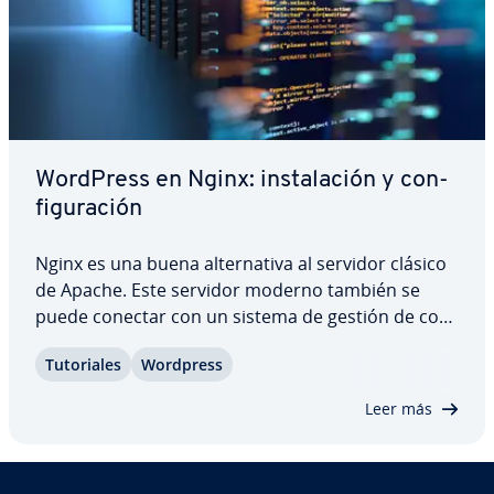
WordPress en Nginx: in­s­ta­la­ción y co­n­
fi­gu­ra­ción
Nginx es una buena al­te­r­na­ti­va al servidor clásico
de Apache. Este servidor moderno también se
puede conectar con un sistema de gestión de co­n­
te­ni­dos. La co­m­bi­na­ción de WordPress con Nginx
Tu­to­ria­les
Wordpress
te permitirá crear una página web de alto re­n­di­
mie­n­to que im­pre­sio­na­rá a tus vi­si­ta­n­tes.…
Leer más