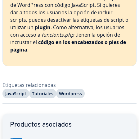
de WordPress con código Ja­va­S­cri­pt. Si quieres
dar a todos los usuarios la opción de incluir
scripts, puedes des­ac­ti­var las etiquetas de script o
utilizar un
plugin
. Como al­te­r­na­ti­va, los usuarios
con acceso a
funcionts.php
tienen la opción de
incrustar el
código en los en­ca­be­za­dos o pies de
página
.
Etiquetas re­la­cio­na­das
Ja­va­S­cri­pt
Tu­to­ria­les
Wordpress
Ir al menú principal
Productos asociados