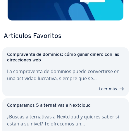
Artículos Favoritos
Co­m­pra­ve­n­ta de dominios: cómo ganar dinero con las
di­re­c­cio­nes web
La co­m­pra­ve­n­ta de dominios puede co­n­ve­r­ti­r­se en
una actividad lucrativa, siempre que se…
Leer más
Co­m­pa­ra­mos 5 al­te­r­na­ti­vas a Nextcloud
¿Buscas al­te­r­na­ti­vas a Nextcloud y quieres saber si
están a su nivel? Te ofrecemos un…