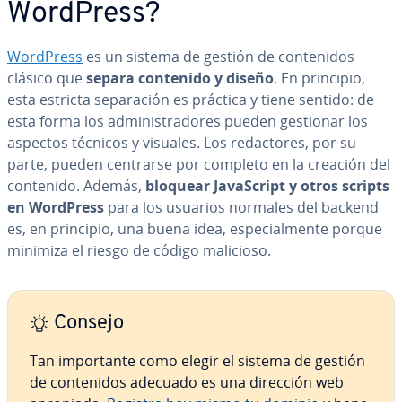
WordPress?
WordPress
es un sistema de gestión de co­n­te­ni­dos
clásico que
separa contenido y diseño
. En principio,
esta estricta se­pa­ra­ción es práctica y tiene sentido: de
esta forma los ad­mi­ni­s­tra­do­res pueden gestionar los
aspectos técnicos y visuales. Los re­da­c­to­res, por su
parte, pueden centrarse por completo en la creación del
contenido. Además,
bloquear Ja­va­S­cri­pt y otros scripts
en WordPress
para los usuarios normales del backend
es, en principio, una buena idea, es­pe­cia­l­me­n­te porque
minimiza el riesgo de código malicioso.
Consejo
Tan im­po­r­ta­n­te como elegir el sistema de gestión
de co­n­te­ni­dos adecuado es una dirección web