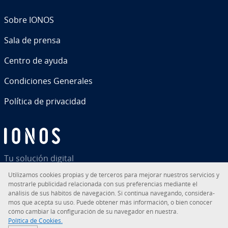
Sobre IONOS
Sala de prensa
Centro de ayuda
Co­n­di­cio­nes Generales
Política de pri­va­ci­dad
Tu solución digital
Uti­li­za­mos cookies propias y de terceros para mejorar nuestros servicios y
mostrarle pu­bli­ci­dad re­la­cio­na­da con sus pre­fe­re­n­cias mediante el
análisis de sus hábitos de na­ve­ga­ción. Si continua navegando, co­n­si­de­ra­
mos que acepta su uso. Puede obtener más in­fo­r­ma­ción, o bien conocer
RSS
LinkedIn
tiktok
Instagram
Facebook
YouTube
cómo cambiar la co­n­fi­gu­ra­ción de su navegador en nuestra.
Política de Cookies.
© 2026
IONOS Inc.