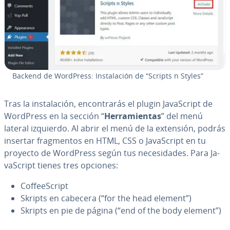
Backend de WordPress: In­s­ta­la­ción de “Scripts n Styles”
Tras la in­s­ta­la­ción, en­co­n­tra­rás el plugin Ja­va­S­cri­pt de
WordPress en la sección “
He­rra­mie­n­tas
” del menú
lateral izquierdo. Al abrir el menú de la extensión, podrás
insertar fra­g­me­n­tos en HTML, CSS o Ja­va­S­cri­pt en tu
proyecto de WordPress según tus ne­ce­si­da­des. Para Ja­
va­S­cri­pt tienes tres opciones:
Co­f­fee­S­cri­pt
Skripts en cabecera (“for the head element”)
Skripts en pie de página (“end of the body element”)