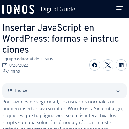
Digital Guide
Saltar al contenido principal
Insertar Ja­va­S­cri­pt en
WordPress: formas e in­s­tru­c­
cio­nes
Equipo editorial de IONOS
Compartir 
Compar
C
10/28/2022
7 mins
Índice
Por razones de seguridad, los usuarios normales no
pueden insertar Ja­va­S­cri­pt en WordPress. Sin embargo,
si quieres que tu página web sea más in­ter­ac­ti­va, los
scripts son una solución cómoda y rápida. En este