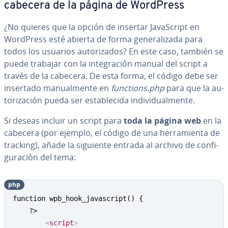
cabecera de la página de WordPress
¿No quieres que la opción de insertar Ja­va­S­cri­pt en
WordPress esté abierta de forma ge­ne­ra­li­za­da para
todos los usuarios au­to­ri­za­dos? En este caso, también se
puede trabajar con la in­te­gra­ción manual del script a
través de la cabecera. De esta forma, el código debe ser
insertado ma­nua­l­me­n­te en
functions.php
para que la au­
to­ri­za­ción pueda ser es­ta­ble­ci­da in­di­vi­dua­l­me­n­te.
Si deseas incluir un script para
toda la página web
en la
cabecera (por ejemplo, el código de una he­rra­mie­n­ta de
tracking), añade la siguiente entrada al archivo de co­n­fi­
gu­ra­ción del tema:
php
Copy
function wpb_hook_javascript() {

	?>

<
script
>