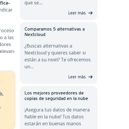
que se…
i­ca­
ndicar
Leer más
Co­m­pa­ra­mos 5 al­te­r­na­ti­vas a
proceso
Nextcloud
o a las
do­res
¿Buscas al­te­r­na­ti­vas a
le­va­n­
Nextcloud y quieres saber si
están a su nivel? Te ofrecemos
un…
Leer más
b,
Los mejores pro­vee­do­res de
copias de seguridad en la nube
e
¡Asegura tus datos de manera
fiable en la nube! Tus datos
estarán en buenas manos