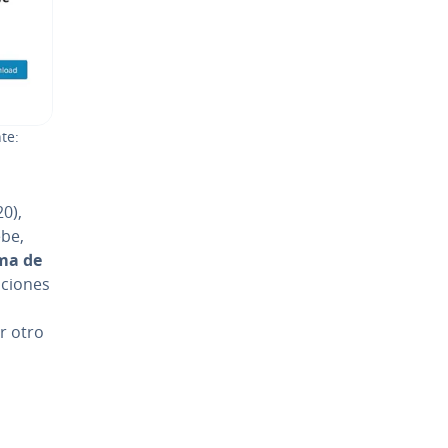
te:
20),
ebe,
ma de
unciones
a
er otro