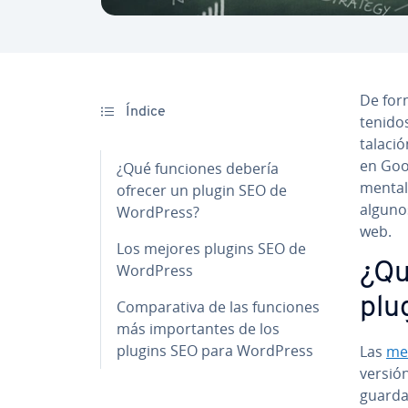
De form
Índice
te­ni­d
ta­la­
en Goog
¿Qué funciones debería
me­n­ta
ofrecer un plugin SEO de
alguno
WordPress?
web.
Los mejores plugins SEO de
¿Qu
WordPress
plu
Co­m­pa­ra­ti­va de las funciones
más im­po­r­ta­n­tes de los
plugins SEO para WordPress
Las
me
versión
guardad