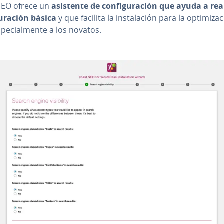
SEO ofrece un
asistente de co­n­fi­gu­ra­ción que ayuda a rea
­gu­ra­ción básica
y que facilita la in­s­ta­la­ción para la op­ti­mi­za
pe­cia­l­me­n­te a los novatos.