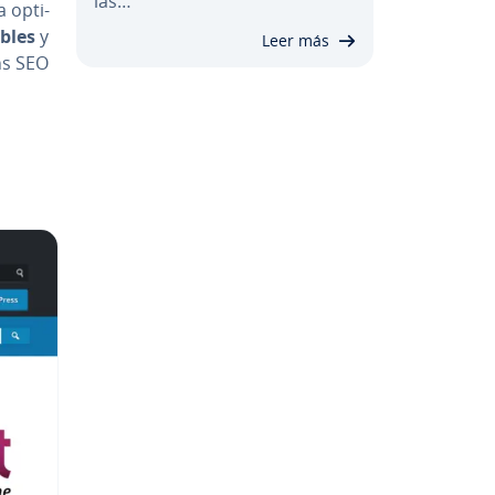
las…
 op­ti­
­bles
y
Leer más
ins SEO