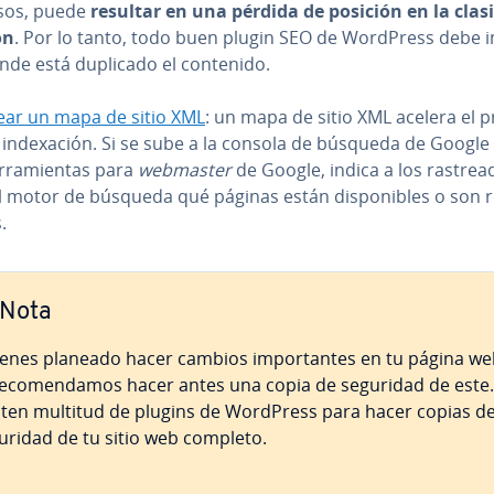
sos, puede
resultar en una pérdida de posición en la cla­si­f
ón
. Por lo tanto, todo buen plugin SEO de WordPress debe i
nde está duplicado el contenido.
ear un mapa de sitio XML
: un mapa de sitio XML acelera el 
 in­de­xa­ción. Si se sube a la consola de búsqueda de Google 
rra­mie­n­tas para
webmaster
de Google, indica a los ra­s­trea­
l motor de búsqueda qué páginas están di­s­po­ni­bles o son re­
.
Nota
tienes planeado hacer cambios im­po­r­ta­n­tes en tu página we
re­co­me­n­da­mos hacer antes una copia de seguridad de este.
sten multitud de plugins de WordPress para hacer copias d
uridad de tu sitio web completo.