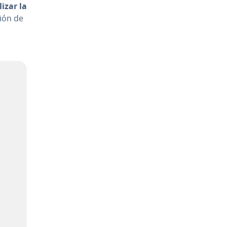
lizar la
­ción de