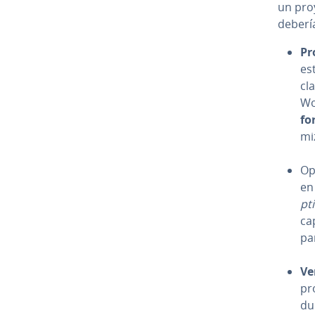
un pro
debería
Pr
es
cl
Wo
fo
mi­
Op
en
p­t
ca
pa
Ve
pr
dup