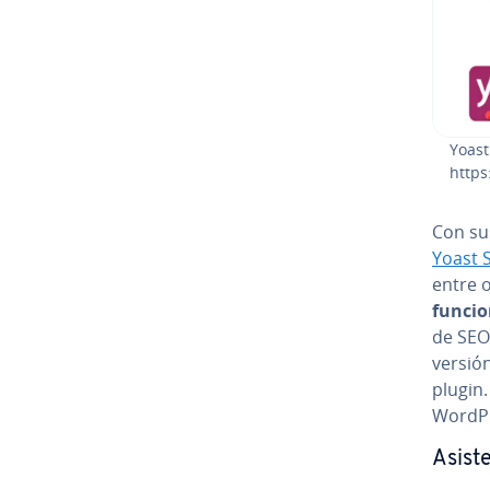
Yoast
https
Con sus
Yoast 
entre 
funcio
de SEO m
versión
plugin.
WordPre
Asiste