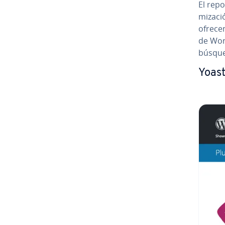
El re­p
mi­za­c
ofrecen
de Word
búsqu
Yoas