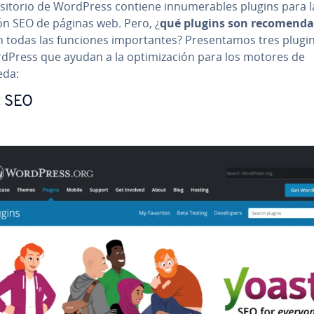
o­si­to­rio de WordPress contiene in­nu­me­ra­bles plugins para la
ión SEO de páginas web. Pero, ¿
qué plugins son re­co­me­n­da
 todas las funciones im­po­r­ta­n­tes? Pre­se­n­ta­mos tres plug
Press que ayudan a la op­ti­mi­za­ción para los motores de
eda:
t SEO