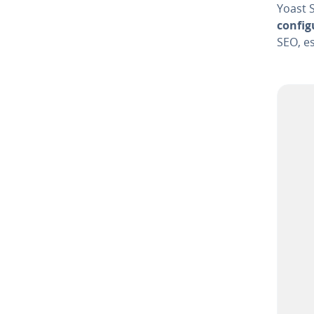
Yoast 
co­n­fi
SEO, es­