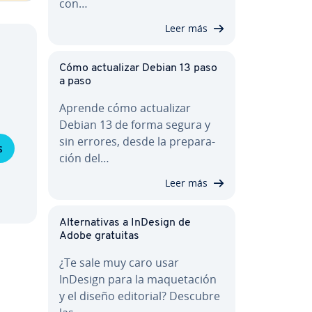
con…
Leer más
Cómo ac­tua­li­zar Debian 13 paso
a paso
Aprende cómo ac­tua­li­zar
Debian 13 de forma segura y
sin errores, desde la pre­pa­ra­
s
ción del…
Leer más
Al­te­r­na­ti­vas a InDesign de
Adobe gratuitas
¿Te sale muy caro usar
InDesign para la ma­que­ta­ción
y el diseño editorial? Descubre