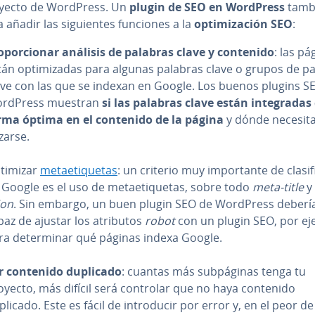
yecto de WordPress. Un
plugin de SEO en WordPress
tamb
 añadir las si­guie­n­tes funciones a la
op­ti­mi­za­ción SEO
:
o­po­r­cio­nar análisis de palabras clave y contenido
: las pá
tán op­ti­mi­za­das para algunas palabras clave o grupos de p
ave con las que se indexan en Google. Los buenos plugins S
rdPress muestran
si las palabras clave están in­te­gra­das
rma óptima en el contenido de la página
y dónde necesitan
zar­se.
timizar
me­tae­ti­que­tas
: un criterio muy im­po­r­ta­n­te de cla­si­f
 Google es el uso de me­tae­ti­que­tas, sobre todo
meta-title
y
ion
. Sin embargo, un buen plugin SEO de WordPress deberí
paz de ajustar los atributos
robot
con un plugin SEO, por ej
ra de­te­r­mi­nar qué páginas indexa Google.
r contenido duplicado
: cuantas más su­b­pá­gi­nas tenga tu
oyecto, más difícil será controlar que no haya contenido
licado. Este es fácil de in­tro­du­cir por error y, en el peor de