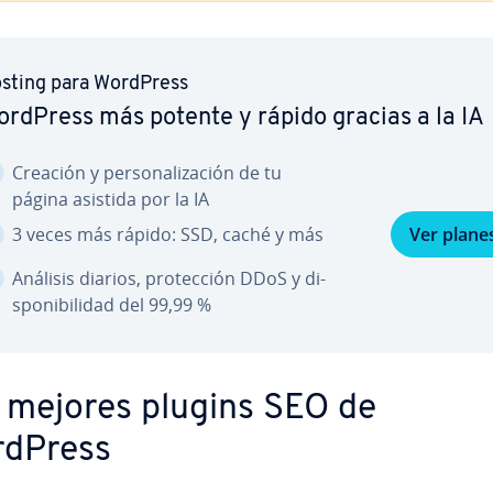
sting para WordPress
rdPress más potente y rápido gracias a la IA
Creación y pe­r­so­na­li­za­ción de tu
página asistida por la IA
3 veces más rápido: SSD, caché y más
Ver plane
Análisis diarios, pro­te­c­ción DDoS y di­
s­po­ni­bi­li­dad del 99,99 %
 mejores plugins SEO de
dPress