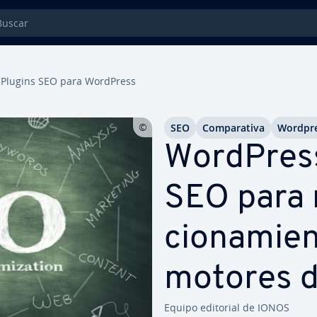
car
Plugins SEO para WordPress
SEO
Co­m­pa­ra­ti­va
Wordpr
WordPress
SEO para m
cio­na­mie­
motores 
Equipo editorial de IONOS