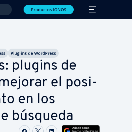
Productos IONOS
ess
Plug-ins de WordPress
: plugins de
ejorar el po­si­
n­to en los
de búsqueda
Compartir Facebook
Compartir Twitter
Compartir LinkedIn