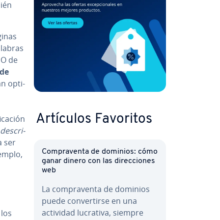
ién
ginas
alabras
EO de
 de
 op­ti­
Artículos Favoritos
i­ca­ción
de­s­cri­
a ser
Co­m­pra­ve­n­ta de dominios: cómo
emplo,
ganar dinero con las di­re­c­cio­nes
web
La co­m­pra­ve­n­ta de dominios
puede co­n­ve­r­ti­r­se en una
actividad lucrativa, siempre
 los