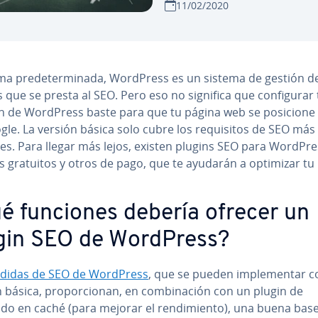
11/02/2020
a pre­de­te­r­mi­na­da, WordPress es un sistema de gestión de
os que se presta al SEO. Pero eso no significa que co­n­fi­gu­rar t
ción de WordPress baste para que tu página web se posicione
le. La versión básica solo cubre los re­qui­si­tos de SEO más f
­les. Para llegar más lejos, existen plugins SEO para WordPre
s gratuitos y otros de pago, que te ayudarán a optimizar tu
é funciones debería ofrecer un
gin SEO de WordPress?
didas de SEO de WordPress
, que se pueden im­ple­me­n­tar c
 básica, pro­po­r­cio­nan, en co­m­bi­na­ción con un plugin de
o en caché (para mejorar el re­n­di­mie­n­to), una buena bas