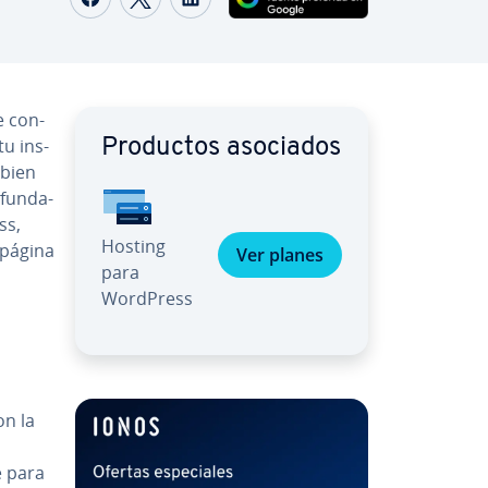
 co­n­
u in­s­
Productos asociados
 bien
u­n­da­
ss,
Hosting
 página
Ver planes
para
WordPress
on la
e para