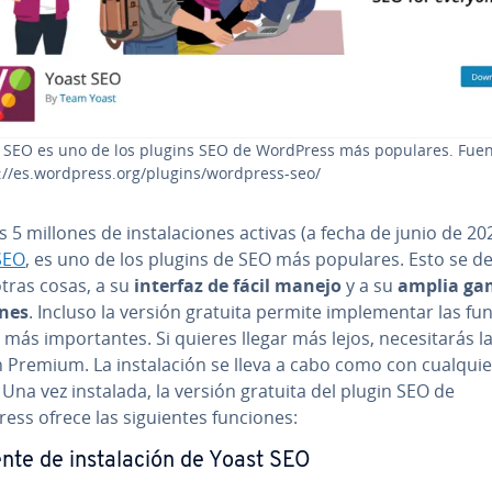
 SEO es uno de los plugins SEO de WordPress más populares. Fuen
://es.wordpress.org/plugins/wordpress-seo/
 5 millones de in­s­ta­la­cio­nes activas (a fecha de junio de 20
SEO
, es uno de los plugins de SEO más populares. Esto se d
otras cosas, a su
interfaz de fácil manejo
y a su
amplia ga
nes
. Incluso la versión gratuita permite im­ple­me­n­tar las f
ás im­po­r­ta­n­tes. Si quieres llegar más lejos, ne­ce­si­ta­rás l
 Premium. La in­s­ta­la­ción se lleva a cabo como con cualqui
 Una vez instalada, la versión gratuita del plugin SEO de
ss ofrece las si­guie­n­tes funciones:
nte de in­s­ta­la­ción de Yoast SEO