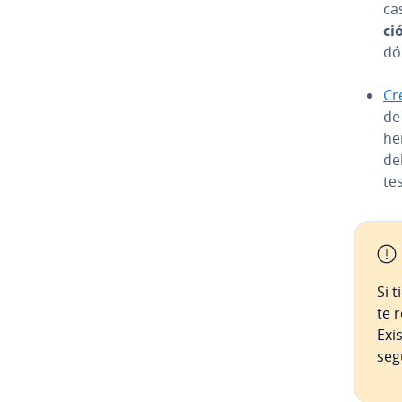
ca
ci
dó
Cr
de
he­
de
tes
Si 
te 
Exi
seg