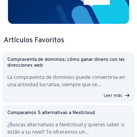
Artículos Favoritos
Co­m­pra­ve­n­ta de dominios: cómo ganar dinero con las
di­re­c­cio­nes web
La co­m­pra­ve­n­ta de dominios puede co­n­ve­r­ti­r­se en
una actividad lucrativa, siempre que se…
Leer más
Co­m­pa­ra­mos 5 al­te­r­na­ti­vas a Nextcloud
¿Buscas al­te­r­na­ti­vas a Nextcloud y quieres saber si
están a su nivel? Te ofrecemos un…