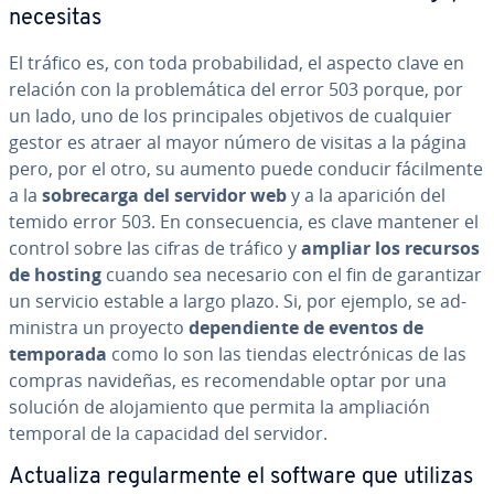
necesitas
El tráfico es, con toda pro­ba­bi­li­dad, el aspecto clave en
relación con la pro­ble­má­ti­ca del error 503 porque, por
un lado, uno de los pri­n­ci­pa­les objetivos de cualquier
gestor es atraer al mayor número de visitas a la página
pero, por el otro, su aumento puede conducir fá­ci­l­me­n­te
a la
so­bre­ca­r­ga del servidor web
y a la aparición del
temido error 503. En co­n­se­cue­n­cia, es clave mantener el
control sobre las cifras de tráfico y
ampliar los recursos
de hosting
cuando sea necesario con el fin de ga­ra­n­ti­zar
un servicio estable a largo plazo. Si, por ejemplo, se ad­
mi­ni­s­tra un proyecto
de­pe­n­die­n­te de eventos de
temporada
como lo son las tiendas ele­c­tró­ni­cas de las
compras navideñas, es re­co­me­n­da­ble optar por una
solución de alo­ja­mie­n­to que permita la am­plia­ción
temporal de la capacidad del servidor.
Actualiza re­gu­la­r­me­n­te el software que utilizas