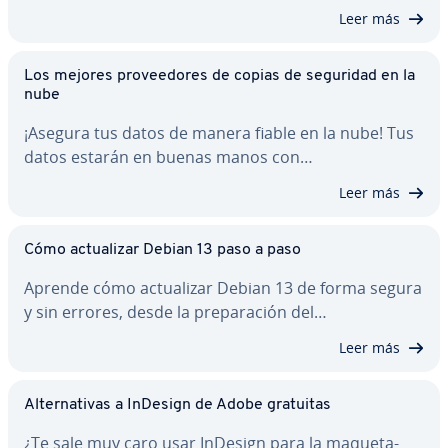
Leer más
Los mejores pro­vee­do­res de copias de seguridad en la
nube
¡Asegura tus datos de manera fiable en la nube! Tus
datos estarán en buenas manos con…
Leer más
Cómo ac­tua­li­zar Debian 13 paso a paso
Aprende cómo ac­tua­li­zar Debian 13 de forma segura
y sin errores, desde la pre­pa­ra­ción del…
Leer más
Al­te­r­na­ti­vas a InDesign de Adobe gratuitas
¿Te sale muy caro usar InDesign para la ma­que­ta­