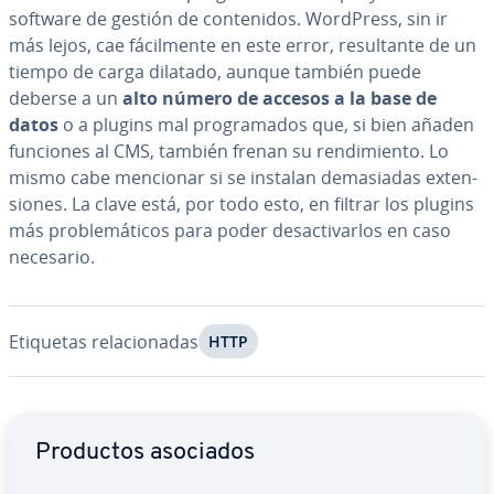
software de gestión de co­n­te­ni­dos. WordPress, sin ir
más lejos, cae fá­ci­l­me­n­te en este error, re­su­l­ta­n­te de un
tiempo de carga dilatado, aunque también puede
deberse a un
alto número de accesos a la base de
datos
o a plugins mal pro­gra­ma­dos que, si bien añaden
funciones al CMS, también frenan su re­n­di­mie­n­to. Lo
mismo cabe mencionar si se instalan de­ma­sia­das ex­te­n­
sio­nes. La clave está, por todo esto, en filtrar los plugins
más pro­ble­má­ti­cos para poder des­ac­ti­var­los en caso
necesario.
Etiquetas re­la­cio­na­das
HTTP
Ir al menú principal
Productos asociados