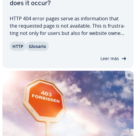
does it occur?
HTTP 404 error pages serve as in­fo­r­ma­tion that
the requested page is not available. This is fru­s­tra­
ti­ng not only for users but also for website owners,
as a broken link can ne­ga­ti­ve­ly affect search
HTTP
Glosario
engine rankings. Such errors are easy to avoid or
quickly fix. Creating creative…
Leer más