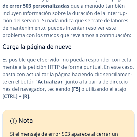
de error 503 pe­r­so­na­li­za­das
que a menudo también
incluyen in­fo­r­ma­ción sobre la duración de la in­te­rru­p­
ción del servicio. Si nada indica que se trate de labores
de ma­n­te­ni­mie­n­to, puedes intentar resolver este
problema con los trucos que revelamos a co­n­ti­nua­ción:
Carga la página de nuevo
Es posible que el servidor no pueda responder co­rre­c­ta­
me­n­te a la petición HTTP de forma puntual. En este caso,
basta con ac­tua­li­zar la página haciendo clic se­n­ci­lla­me­n­
te en el botón “
Ac­tua­li­zar
” junto a la barra de di­re­c­cio­
nes del navegador, tecleando
[F5]
o uti­li­za­n­do el atajo
[CTRL] + [R].
Nota
Si el mensaje de error 503 aparece al cerrar un