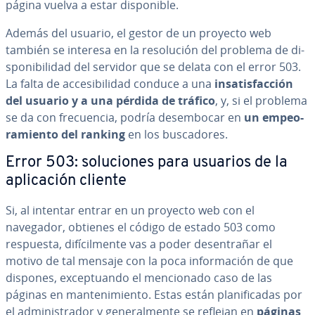
página vuelva a estar di­s­po­ni­ble.
Además del usuario, el gestor de un proyecto web
también se interesa en la re­so­lu­ción del problema de di­
s­po­ni­bi­li­dad del servidor que se delata con el error 503.
La falta de ac­ce­si­bi­li­dad conduce a una
in­sa­ti­s­fa­c­ción
del usuario y a una pérdida de tráfico
, y, si el problema
se da con fre­cue­n­cia, podría desem­bo­car en
un em­peo­
ra­mie­n­to del ranking
en los bu­s­ca­do­res.
Error 503: so­lu­cio­nes para usuarios de la
apli­ca­ción cliente
Si, al intentar entrar en un proyecto web con el
navegador, obtienes el código de estado 503 como
respuesta, di­fí­ci­l­me­n­te vas a poder des­en­tra­ñar el
motivo de tal mensaje con la poca in­fo­r­ma­ción de que
dispones, ex­ce­p­tua­n­do el me­n­cio­na­do caso de las
páginas en ma­n­te­ni­mie­n­to. Estas están pla­ni­fi­ca­das por
el ad­mi­ni­s­tra­dor y ge­ne­ra­l­me­n­te se reflejan en
páginas