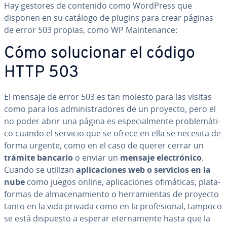
Hay gestores de contenido como WordPress que
disponen en su catálogo de plugins para crear páginas
de error 503 propias, como WP Mai­n­te­na­n­ce:
Cómo so­lu­cio­nar el código
HTTP 503
El mensaje de error 503 es tan molesto para las visitas
como para los ad­mi­ni­s­tra­do­res de un proyecto, pero el
no poder abrir una página es es­pe­cia­l­me­n­te pro­ble­má­ti­
co cuando el servicio que se ofrece en ella se necesita de
forma urgente, como en el caso de querer cerrar un
trámite bancario
o enviar un
mensaje ele­c­tró­ni­co
.
Cuando se utilizan
apli­ca­cio­nes web o servicios en la
nube
como juegos online, apli­ca­cio­nes ofi­má­ti­cas, pla­ta­
fo­r­mas de al­ma­ce­na­mie­n­to o he­rra­mie­n­tas de proyecto
tanto en la vida privada como en la pro­fe­sio­nal, tampoco
se está dispuesto a esperar ete­r­na­me­n­te hasta que la