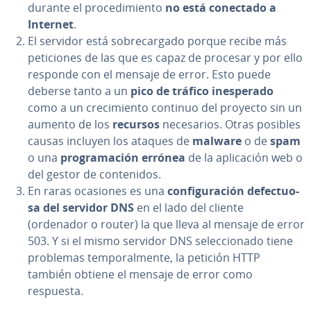
durante el pro­ce­di­mie­n­to
no está conectado a
Internet
.
El servidor está so­bre­ca­r­ga­do porque recibe más
pe­ti­cio­nes de las que es capaz de procesar y por ello
responde con el mensaje de error. Esto puede
deberse tanto a un
pico de tráfico ine­s­pe­ra­do
como a un cre­ci­mie­n­to continuo del proyecto sin un
aumento de los
recursos
ne­ce­sa­rios. Otras posibles
causas incluyen los ataques de
malware
o de
spam
o una
pro­gra­ma­ción errónea
de la apli­ca­ción web o
del gestor de co­n­te­ni­dos.
En raras ocasiones es una
co­n­fi­gu­ra­ción de­fe­c­tuo­
sa del servidor DNS
en el lado del cliente
(ordenador o router) la que lleva al mensaje de error
503. Y si el mismo servidor DNS se­le­c­cio­na­do tiene
problemas te­m­po­ra­l­me­n­te, la petición HTTP
también obtiene el mensaje de error como
respuesta.