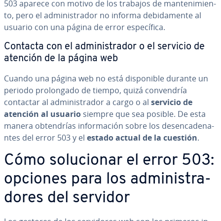
503 aparece con motivo de los trabajos de ma­n­te­ni­mie­n­
to, pero el ad­mi­ni­s­tra­dor no informa de­bi­da­me­n­te al
usuario con una página de error es­pe­cí­fi­ca.
Contacta con el ad­mi­ni­s­tra­dor o el servicio de
atención de la página web
Cuando una página web no está di­s­po­ni­ble durante un
periodo pro­lo­n­ga­do de tiempo, quizá co­n­ve­n­dría
contactar al ad­mi­ni­s­tra­dor a cargo o al
servicio de
atención al usuario
siempre que sea posible. De esta
manera ob­te­n­drías in­fo­r­ma­ción sobre los des­en­ca­de­na­
n­tes del error 503 y el
estado actual de la cuestión
.
Cómo so­lu­cio­nar el error 503:
opciones para los ad­mi­ni­s­tra­
do­res del servidor