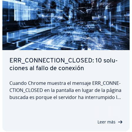
ERR_CO­N­NE­C­TION_CLOSED: 10 so­lu­
cio­nes al fallo de conexión
Cuando Chrome muestra el mensaje ERR_CO­N­NE­
C­TION_CLOSED en la pantalla en lugar de la página
buscada es porque el servidor ha in­te­rru­m­pi­do la
conexión. Cargar la página de nuevo no suele
resolver el problema, de modo que el usuario
debe buscar un causante que no siempre se deja…
Leer más