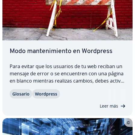
Modo ma­n­te­ni­mie­n­to en Wordpress
Para evitar que los usuarios de tu web reciban un
mensaje de error o se en­cue­n­tren con una página
en blanco mientras realizas cambios, debes activar
el modo de ma­n­te­ni­mie­n­to de WordPress. Al
Glosario
Wordpress
poner WordPress en ma­n­te­ni­mie­n­to, crearás una
página estática que informa a los lectores…
Leer más