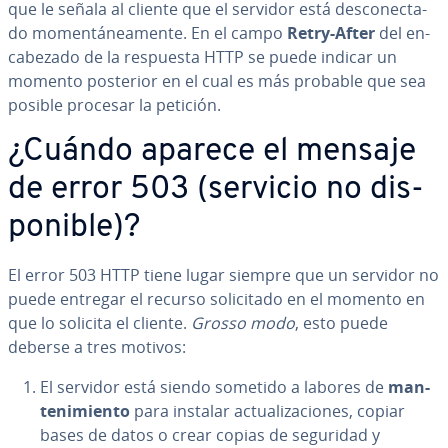
que le señala al cliente que el servidor está de­s­co­ne­c­ta­
do mo­me­n­tá­nea­me­n­te. En el campo
Retry-After
del en­
ca­be­za­do de la respuesta HTTP se puede indicar un
momento posterior en el cual es más probable que sea
posible procesar la petición.
¿Cuándo aparece el mensaje
de error 503 (servicio no di­s­
po­ni­ble)?
El error 503 HTTP tiene lugar siempre que un servidor no
puede entregar el recurso so­li­ci­ta­do en el momento en
que lo solicita el cliente.
Grosso modo
, esto puede
deberse a tres motivos:
El servidor está siendo sometido a labores de
ma­n­
te­ni­mie­n­to
para instalar ac­tua­li­za­cio­nes, copiar
bases de datos o crear copias de seguridad y