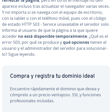
refrescar la página
, pero en otros el mensaje no des­
apa­re­ce incluso tras ac­tua­li­zar el navegador varias veces.
Y no importa si se navega con el equipo de es­cri­to­rio,
con la tablet o con el teléfono móvil, pues con el código
de estado HTTP 503 - Service una­vai­la­ble el servidor solo
informa al usuario de que la página a la que quiere
acceder
no está di­s­po­ni­ble te­m­po­ra­l­me­n­te
. ¿Qué es el
error 503, por qué se produce y
qué opciones
tienen el
usuario y el ad­mi­ni­s­tra­dor del servidor para so­lu­cio­nar­
lo? Sigue leyendo.
Compra y registra tu dominio ideal
Encuentre rá­pi­da­me­n­te el dominio que desea y
cómprelo a un precio ventajoso. SSL y funciones
pro­fe­sio­na­les incluidas.