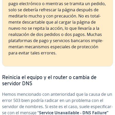
pago ele­c­tró­ni­co o mientras se tramita un pedido,
solo se debería refrescar la página después de
meditarlo mucho y con pre­cau­ción. No es to­ta­l­
me­n­te de­s­ca­r­ta­ble que al cargar la página de
nuevo no se repita la acción, lo que llevaría a la
rea­li­za­ción de dos pedidos o dos pagos. Muchas
pla­ta­fo­r­mas de pago y servicios bancarios im­ple­
me­n­tan me­ca­ni­s­mos es­pe­cia­les de pro­te­c­ción
para evitar tales errores.
Reinicia el equipo y el router o cambia de
servidor DNS
Hemos me­n­cio­na­do con an­te­rio­ri­dad que la causa de un
error 503 bien podría radicar en un problema con el
servidor de nombres. Si este es el caso, suele es­pe­ci­fi­car­
se con el mensaje “
Service Una­vai­la­ble - DNS Failure”