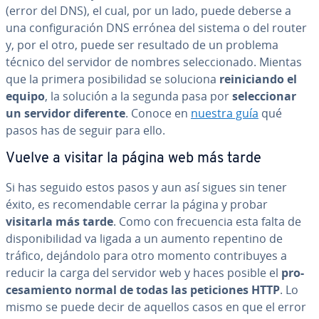
(error del DNS), el cual, por un lado, puede deberse a
una co­n­fi­gu­ra­ción DNS errónea del sistema o del router
y, por el otro, puede ser resultado de un problema
técnico del servidor de nombres se­le­c­cio­na­do. Mientas
que la primera po­si­bi­li­dad se soluciona
re­ini­cia­n­do el
equipo
, la solución a la segunda pasa por
se­le­c­cio­nar
un servidor diferente
. Conoce en
nuestra guía
qué
pasos has de seguir para ello.
Vuelve a visitar la página web más tarde
Si has seguido estos pasos y aun así sigues sin tener
éxito, es re­co­me­n­da­ble cerrar la página y probar
visitarla más tarde
. Como con fre­cue­n­cia esta falta de
di­s­po­ni­bi­li­dad va ligada a un aumento repentino de
tráfico, dejándolo para otro momento co­n­tri­bu­yes a
reducir la carga del servidor web y haces posible el
pro­
ce­sa­mie­n­to normal de todas las pe­ti­cio­nes HTTP
. Lo
mismo se puede decir de aquellos casos en que el error