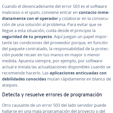
Cuando el des­en­ca­de­na­n­te del error 503 es el software
malicioso o el spam, conviene entrar en
contacto in­me­
dia­ta­me­n­te con el operador
y colaborar en la co­n­se­cu­
ción de una solución al problema. Para evitar que se
llegue a esta situación, cuida desde el principio la
seguridad de tu proyecto
. Aquí juegan un papel im­po­r­
ta­n­te las co­n­di­cio­nes del proveedor porque, en función
del paquete co­n­tra­ta­do, la re­s­po­n­sa­bi­li­dad de la pro­te­c­
ción puede recaer en tus manos en mayor o menor
medida. Apuesta siempre, por ejemplo, por software
actual e instala las ac­tua­li­za­cio­nes di­s­po­ni­bles cuando se
re­co­mie­n­de hacerlo. Las
apli­ca­cio­nes an­ti­cua­das con
de­bi­li­da­des conocidas
mutan rá­pi­da­me­n­te en blanco de
ataques.
Detecta y resuelve errores de pro­gra­ma­ción
Otro causante de un error 503 del lado servidor puede
hallarse en una mala pro­gra­ma­ción del proyecto o del