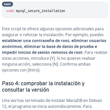
bash
sudo
 mysql_secure_installation
Este script te ofrece algunas opciones adi­cio­na­les para
asegurar o reforzar la in­s­ta­la­ción. Por ejemplo, puedes
es­ta­ble­cer una co­n­tra­se­ña de root, eliminar usuarios
anónimos, eliminar la base de datos de prueba e
impedir inicios de sesión remotos de root
. Para realizar
estas acciones, introduce [Y]. Si no quieres realizar
ninguna acción, se­le­c­cio­na [N]. Confirma ambas
opciones con [Intro].
Paso 4: comprobar la in­s­ta­la­ción y
consultar la versión
Una vez has terminado de instalar MariaDB en Debian
12, el programa se inicia au­to­má­ti­ca­me­n­te. Para