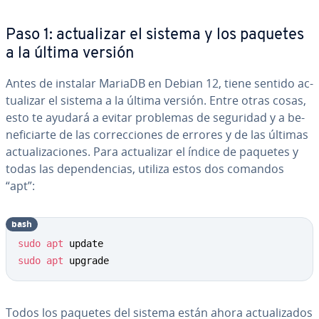
Paso 1: ac­tua­li­zar el sistema y los paquetes
a la última versión
Antes de instalar MariaDB en Debian 12, tiene sentido ac­
tua­li­zar el sistema a la última versión. Entre otras cosas,
esto te ayudará a evitar problemas de seguridad y a be­
ne­fi­ciar­te de las co­rre­c­cio­nes de errores y de las últimas
ac­tua­li­za­cio­nes. Para ac­tua­li­zar el índice de paquetes y
todas las de­pe­n­de­n­cias, utiliza estos dos comandos
“apt”:
bash
sudo
apt
sudo
apt
 upgrade
Todos los paquetes del sistema están ahora ac­tua­li­za­dos