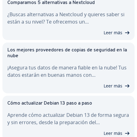
Co­m­pa­ra­mos 5 al­te­r­na­ti­vas a Nextcloud
¿Buscas al­te­r­na­ti­vas a Nextcloud y quieres saber si
están a su nivel? Te ofrecemos un…
Leer más
Los mejores pro­vee­do­res de copias de seguridad en la
nube
¡Asegura tus datos de manera fiable en la nube! Tus
datos estarán en buenas manos con…
Leer más
Cómo ac­tua­li­zar Debian 13 paso a paso
Aprende cómo ac­tua­li­zar Debian 13 de forma segura
y sin errores, desde la pre­pa­ra­ción del…
Leer más