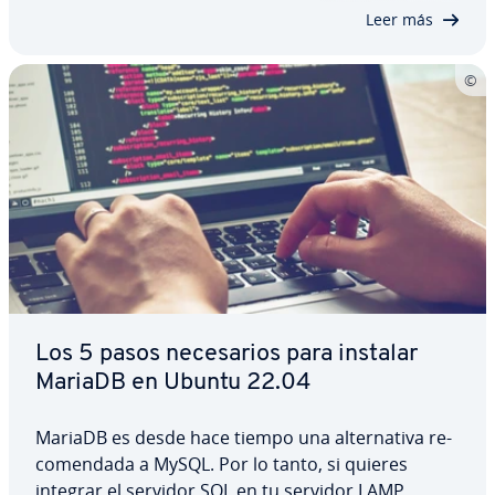
de seguridad se re­co­mie­n­dan y cómo puedes…
Leer más
Los 5 pasos ne­ce­sa­rios para instalar
MariaDB en Ubuntu 22.04
MariaDB es desde hace tiempo una al­te­r­na­ti­va re­
co­me­n­da­da a MySQL. Por lo tanto, si quieres
integrar el servidor SQL en tu servidor LAMP,