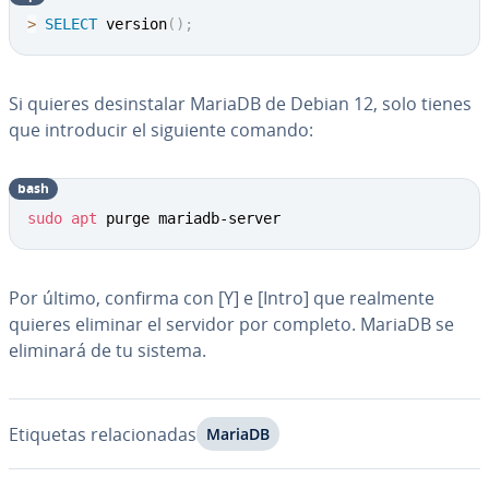
>
SELECT
 version
(
)
;
Si quieres des­in­s­ta­lar MariaDB de Debian 12, solo tienes
que in­tro­du­cir el siguiente comando:
bash
sudo
apt
 purge mariadb-server
Por último, confirma con [Y] e [Intro] que realmente
quieres eliminar el servidor por completo. MariaDB se
eliminará de tu sistema.
Etiquetas re­la­cio­na­das
MariaDB