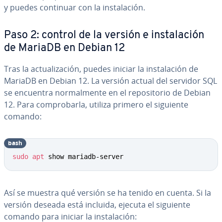
y puedes continuar con la in­s­ta­la­ción.
Paso 2: control de la versión e in­s­ta­la­ción
de MariaDB en Debian 12
Tras la ac­tua­li­za­ción, puedes iniciar la in­s­ta­la­ción de
MariaDB en Debian 12. La versión actual del servidor SQL
se encuentra no­r­ma­l­me­n­te en el re­po­si­to­rio de Debian
12. Para co­m­pro­bar­la, utiliza primero el siguiente
comando:
bash
sudo
apt
 show mariadb-server
Así se muestra qué versión se ha tenido en cuenta. Si la
versión deseada está incluida, ejecuta el siguiente
comando para iniciar la in­s­ta­la­ción: