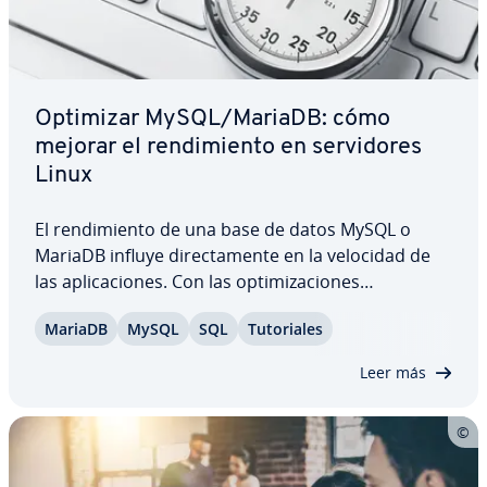
Optimizar MySQL/MariaDB: cómo
mejorar el re­n­di­mie­n­to en se­r­vi­do­res
Linux
El re­n­di­mie­n­to de una base de datos MySQL o
MariaDB influye di­re­c­ta­me­n­te en la velocidad de
las apli­ca­cio­nes. Con las op­ti­mi­za­cio­nes
adecuadas, puedes acelerar las consultas, apro­ve­
MariaDB
MySQL
SQL
Tu­to­ria­les
char mejor los recursos y evitar cuellos de botella.
En este artículo de­s­cu­bri­rás paso a paso cómo…
Leer más