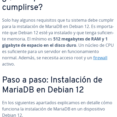
cumplirse?
Solo hay algunos re­qui­si­tos que tu sistema debe cumplir
para la in­s­ta­la­ción de MariaDB en Debian 12. Es im­po­r­ta­
n­te que Debian 12 esté ya instalado y que tenga su­fi­cie­n­
te memoria. El mínimo es
512 megabytes de RAM y 1
gigabyte de espacio en el disco duro
. Un núcleo de CPU
es su­fi­cie­n­te para un servidor en fu­n­cio­na­mie­n­to
normal. Además, se necesita acceso root y un
firewall
activo.
Paso a paso: In­s­ta­la­ción de
MariaDB en Debian 12
En los si­guie­n­tes apartados ex­pli­ca­mos en detalle cómo
funciona la in­s­ta­la­ción de MariaDB en un di­s­po­si­ti­vo
Debian 12.