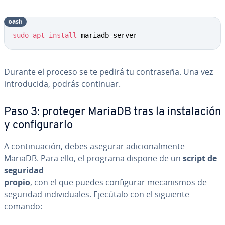
bash
sudo
apt
install
 mariadb-server
Durante el proceso se te pedirá tu co­n­tra­se­ña. Una vez
in­tro­du­ci­da, podrás continuar.
Paso 3: proteger MariaDB tras la in­s­ta­la­ción
y co­n­fi­gu­rar­lo
A co­n­ti­nua­ción, debes asegurar adi­cio­na­l­me­n­te
MariaDB. Para ello, el programa dispone de un
script de
seguridad
propio
, con el que puedes co­n­fi­gu­rar me­ca­ni­s­mos de
seguridad in­di­vi­dua­les. Ejecútalo con el siguiente
comando: