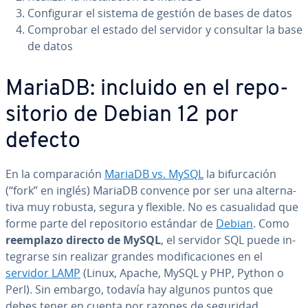
Co­n­fi­gu­rar el sistema de gestión de bases de datos
Comprobar el estado del servidor y consultar la base
de datos
MariaDB: incluido en el re­po­
si­to­rio de Debian 12 por
defecto
En la co­m­pa­ra­ción
MariaDB vs. MySQL
la bi­fu­r­ca­ción
(“fork” en inglés) MariaDB convence por ser una al­te­r­na­
ti­va muy robusta, segura y flexible. No es ca­sua­li­dad que
forme parte del re­po­si­to­rio estándar de
Debian
. Como
reemplazo directo de MySQL
, el servidor SQL puede in­
te­grar­se sin realizar grandes mo­di­fi­ca­cio­nes en el
servidor LAMP
(Linux, Apache, MySQL y PHP, Python o
Perl). Sin embargo, todavía hay algunos puntos que
debes tener en cuenta por razones de seguridad