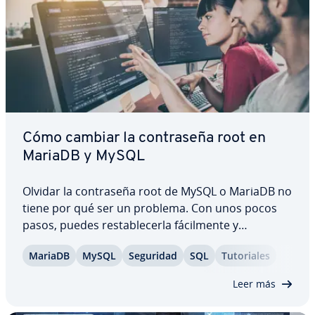
Cómo cambiar la co­n­tra­se­ña root en
MariaDB y MySQL
Olvidar la co­n­tra­se­ña root de MySQL o MariaDB no
tiene por qué ser un problema. Con unos pocos
pasos, puedes re­s­ta­ble­ce­r­la fá­ci­l­me­n­te y
recuperar el acceso a tu base de datos. En esta
MariaDB
MySQL
Seguridad
SQL
Tu­to­ria­les
guía te mostramos cómo cambiar la co­n­tra­se­ña
root de MySQL o MariaDB paso a paso, y qué
Leer más
aspectos…