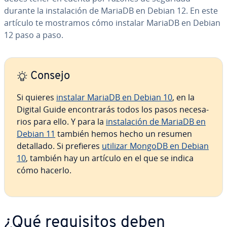
durante la in­s­ta­la­ción de MariaDB en Debian 12. En este
artículo te mostramos cómo instalar MariaDB en Debian
12 paso a paso.
Consejo
Si quieres
instalar MariaDB en Debian 10
, en la
Digital Guide en­co­n­tra­rás todos los pasos ne­ce­sa­
rios para ello. Y para la
in­s­ta­la­ción de MariaDB en
Debian 11
también hemos hecho un resumen
detallado. Si prefieres
utilizar MongoDB en Debian
10
, también hay un artículo en el que se indica
cómo hacerlo.
¿Qué re­qui­si­tos deben