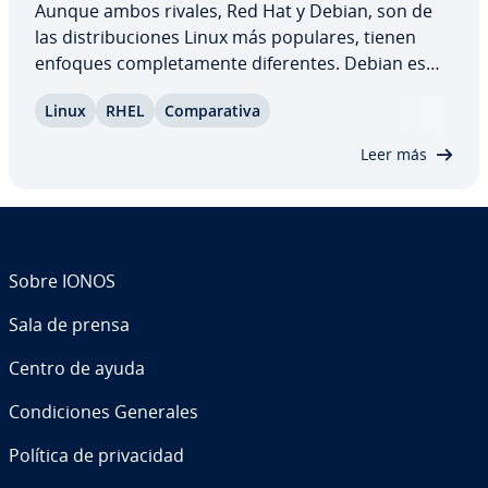
Aunque ambos rivales, Red Hat y Debian, son de
las di­s­tri­bu­cio­nes Linux más populares, tienen
enfoques co­m­ple­ta­me­n­te di­fe­re­n­tes. Debian es
co­m­ple­ta­me­n­te gratuito y excluye muchos
Linux
RHEL
Co­m­pa­ra­ti­va
programas de pago, pero RHEL es pro­pie­ta­rio y
está op­ti­mi­za­do para un uso comercial. Co­m­pa­ra­
Leer más
mos los…
Sobre IONOS
Sala de prensa
Centro de ayuda
Co­n­di­cio­nes Generales
Política de pri­va­ci­dad