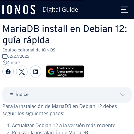
Digital Guide
Saltar al contenido principal
MariaDB install en Debian 12:
guía rápida
Equipo editorial de IONOS
02/27/2025
4 mins
Compartir Facebook
Compartir Twitter
Compartir LinkedIn
Índice
Para la in­s­ta­la­ción de MariaDB en Debian 12 debes
seguir los si­guie­n­tes pasos:
Ac­tua­li­zar Debian 12 a la versión más reciente
Realizar la in­s­ta­la­ción de MariaDB