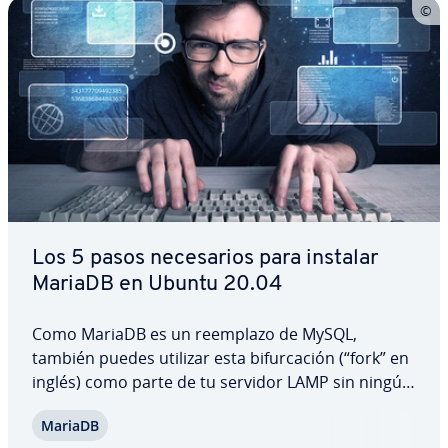
Los 5 pasos ne­ce­sa­rios para instalar
MariaDB en Ubuntu 20.04
Como MariaDB es un reemplazo de MySQL,
también puedes utilizar esta bi­fu­r­ca­ción (“fork” en
inglés) como parte de tu servidor LAMP sin ningún
problema. Te ex­pli­ca­mos cómo instalar MariaDB
MariaDB
en Ubuntu 20.04, qué co­n­fi­gu­ra­cio­nes y medidas