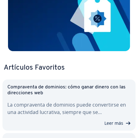
Artículos Favoritos
Co­m­pra­ve­n­ta de dominios: cómo ganar dinero con las
di­re­c­cio­nes web
La co­m­pra­ve­n­ta de dominios puede co­n­ve­r­ti­r­se en
una actividad lucrativa, siempre que se…
Leer más