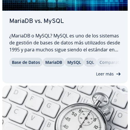
MariaDB vs. MySQL
¿MariaDB o MySQL? MySQL es uno de los sistemas
de gestión de bases de datos más uti­li­za­dos desde
1995 y para muchos sigue siendo el estándar en
entornos re­la­cio­na­les. Con el tiempo, MariaDB se
Base de Datos
MariaDB
MySQL
SQL
Co­m­pa­ra­ti­va
ha co­n­so­li­da­do como una al­te­r­na­ti­va potente.
Esta co­m­pa­ra­ti­va examina ambos sistemas en…
Leer más