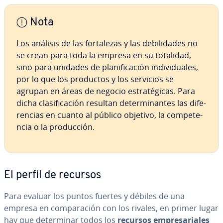
Nota
Los análisis de las fo­r­ta­le­zas y las de­bi­li­da­des no
se crean para toda la empresa en su totalidad,
sino para unidades de pla­ni­fi­ca­ción in­di­vi­dua­les,
por lo que los productos y los servicios se
agrupan en áreas de negocio es­tra­té­gi­cas. Para
dicha cla­si­fi­ca­ción resultan de­te­r­mi­na­n­tes las di­fe­
re­n­cias en cuanto al público objetivo, la co­m­pe­te­
n­cia o la pro­du­c­ción.
El perfil de recursos
Para evaluar los puntos fuertes y débiles de una
empresa en co­m­pa­ra­ción con los rivales, en primer lugar
hay que de­te­r­mi­nar todos los
recursos em­pre­sa­ria­les