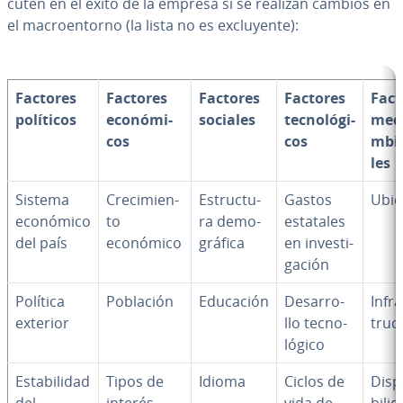
cu­ten en el éxito de la empresa si se realizan cambios en
el ma­croe­n­to­rno (la lista no es ex­clu­ye­n­te):
Factores
Factores
Factores
Factores
Fact
políticos
eco­nó­mi­
sociales
te­c­no­ló­gi­
me­d
cos
cos
m­bie
les
Sistema
Cre­ci­mie­n­
Es­tru­c­tu­
Gastos
Ubic
económico
to
ra de­mo­
estatales
del país
económico
grá­fi­ca
en in­ve­s­ti­
ga­ción
Política
Población
Educación
De­sa­rro­
In­fra
exterior
llo te­c­no­
tru­c­
ló­gi­co
Es­ta­bi­li­dad
Tipos de
Idioma
Ciclos de
Di­s­p
del
interés
vida de
bi­li