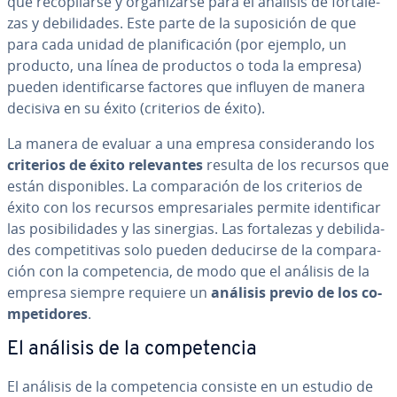
que re­co­pi­lar­se y or­ga­ni­zar­se para el análisis de fo­r­ta­le­
zas y de­bi­li­da­des. Este parte de la su­po­si­ción de que
para cada unidad de pla­ni­fi­ca­ción (por ejemplo, un
producto, una línea de productos o toda la empresa)
pueden ide­n­ti­fi­car­se factores que influyen de manera
decisiva en su éxito (criterios de éxito).
La manera de evaluar a una empresa co­n­si­de­ra­n­do los
criterios de éxito re­le­va­n­tes
resulta de los recursos que
están di­s­po­ni­bles. La co­m­pa­ra­ción de los criterios de
éxito con los recursos em­pre­sa­ria­les permite ide­n­ti­fi­car
las po­si­bi­li­da­des y las sinergias. Las fo­r­ta­le­zas y de­bi­li­da­
des co­m­pe­ti­ti­vas solo pueden deducirse de la co­m­pa­ra­
ción con la co­m­pe­te­n­cia, de modo que el análisis de la
empresa siempre requiere un
análisis previo de los co­
m­pe­ti­do­res
.
El análisis de la co­m­pe­te­n­cia
El análisis de la co­m­pe­te­n­cia consiste en un estudio de