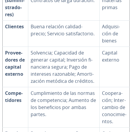
(su­mi­ni­
Contratos de larga duración.
materias
s­tra­do­
primas
res)
Clientes
Buena relación calidad-
Ad­qui­si­
precio; Servicio sa­ti­s­fa­c­to­rio.
ción de
bienes
Pro­vee­
Solvencia; Capacidad de
Capital
do­res de
generar capital; Inversión fi­
externo
capital
na­n­cie­ra segura; Pago de
externo
intereses razonable; Amo­r­ti­
za­ción metódica de créditos.
Co­m­pe­
Cu­m­pli­mie­n­to de las normas
Coope­ra­
ti­do­res
de co­m­pe­te­n­cia; Aumento de
ción; In­te­r­
los be­ne­fi­cios por ambas
ca­m­bio de
partes.
co­no­ci­mie­
n­tos.