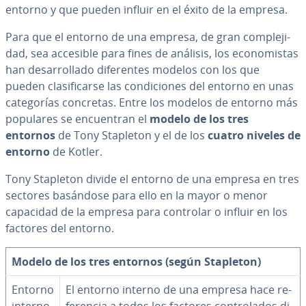
entorno y que pueden influir en el éxito de la empresa.
Para que el entorno de una empresa, de gran co­m­ple­ji­
dad, sea accesible para fines de análisis, los eco­no­mi­s­tas
han de­sa­rro­lla­do di­fe­re­n­tes modelos con los que
pueden cla­si­fi­car­se las co­n­di­cio­nes del entorno en unas
ca­te­go­rías concretas. Entre los modelos de entorno más
populares se en­cue­n­tran el
modelo de los tres
entornos
de Tony Stapleton
y el de los
cuatro niveles
de
entorno
de Kotler.
Tony Stapleton
divide el entorno de una empresa en tres
sectores basándose para ello en la mayor o menor
capacidad de la empresa para controlar o influir en los
factores del entorno.
Modelo de los tres entornos (según Stapleton)
Entorno
El entorno interno de una empresa hace re­