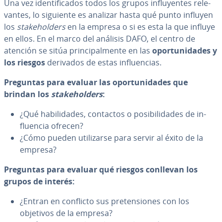
Una vez ide­n­ti­fi­ca­dos todos los grupos in­flu­ye­n­tes re­le­
va­n­tes, lo siguiente es analizar hasta qué punto influyen
los
sta­keho­l­de­rs
en la empresa o si es esta la que influye
en ellos. En el marco del análisis DAFO, el centro de
atención se sitúa pri­n­ci­pa­l­me­n­te en las
opo­r­tu­ni­da­des y
los riesgos
derivados de estas in­flue­n­cias.
Preguntas para evaluar las opo­r­tu­ni­da­des que
brindan los
sta­keho­l­de­rs
:
¿Qué ha­bi­li­da­des, contactos o po­si­bi­li­da­des de in­
flue­n­cia ofrecen?
¿Cómo pueden uti­li­zar­se para servir al éxito de la
empresa?
Preguntas para evaluar qué riesgos conllevan los
grupos de interés:
¿Entran en conflicto sus pre­te­n­sio­nes con los
objetivos de la empresa?