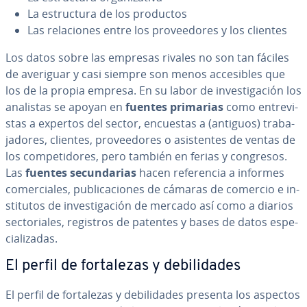
La es­tru­c­tu­ra de los productos
Las re­la­cio­nes entre los pro­vee­do­res y los clientes
Los datos sobre las empresas rivales no son tan fáciles
de averiguar y casi siempre son menos ac­ce­si­bles que
los de la propia empresa. En su labor de in­ve­s­ti­ga­ción los
analistas se apoyan en
fuentes primarias
como en­tre­vi­
s­tas a expertos del sector, encuestas a (antiguos) tra­ba­
ja­do­res, clientes, pro­vee­do­res o asi­s­te­n­tes de ventas de
los co­m­pe­ti­do­res, pero también en ferias y congresos.
Las
fuentes se­cu­n­da­rias
hacen re­fe­re­n­cia a informes
co­me­r­cia­les, pu­bli­ca­cio­nes de cámaras de comercio e in­
s­ti­tu­tos de in­ve­s­ti­ga­ción de mercado así como a diarios
se­c­to­ria­les, registros de patentes y bases de datos es­pe­
cia­li­za­das.
El perfil de fo­r­ta­le­zas y de­bi­li­da­des
El perfil de fo­r­ta­le­zas y de­bi­li­da­des presenta los aspectos