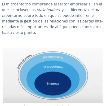
El mi­croe­n­to­rno comprende el sector em­pre­sa­rial, en el
que se incluyen los
sta­keho­l­de­rs,
y se di­fe­re­n­cia del ma­
croe­n­to­rno sobre todo en que se puede influir en él
mediante la gestión de las re­la­cio­nes con las partes in­te­
re­sa­das más im­po­r­ta­n­tes, de ahí que pueda co­n­tro­lar­se
hasta cierto punto.