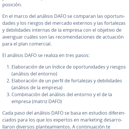
posición.
En el marco del análisis DAFO se comparan las opo­r­tu­ni­
da­des y los riesgos del mercado externos y las fo­r­ta­le­zas
y de­bi­li­da­des internas de la empresa con el objetivo de
averiguar cuáles son las re­co­me­n­da­cio­nes de actuación
para el plan comercial.
El análisis DAFO se realiza en tres pasos:
Ela­bo­ra­ción de un índice de opo­r­tu­ni­da­des y riesgos
(análisis del entorno)
Ela­bo­ra­ción de un perfil de fo­r­ta­le­zas y de­bi­li­da­des
(análisis de la empresa)
Co­m­bi­na­ción del análisis del entorno y el de la
empresa (matriz DAFO)
Cada paso del análisis DAFO se basa en estudios di­fe­re­n­
cia­dos para los que los expertos en marketing de­sa­rro­
lla­ron diversos pla­n­tea­mie­n­tos. A co­n­ti­nua­ción te