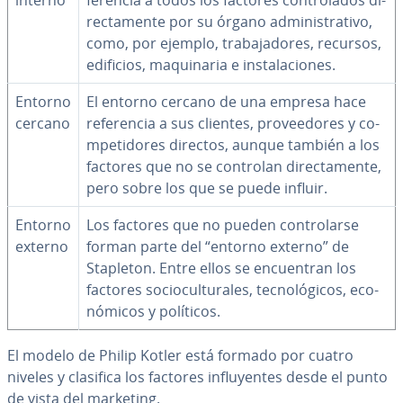
interno
fe­re­n­cia a todos los factores co­n­tro­la­dos di­
re­c­ta­me­n­te por su órgano ad­mi­ni­s­tra­ti­vo,
como, por ejemplo, tra­ba­ja­do­res, recursos,
edificios, ma­qui­na­ria e in­s­ta­la­cio­nes.
Entorno
El entorno cercano de una empresa hace
cercano
re­fe­re­n­cia a sus clientes, pro­vee­do­res y co­
m­pe­ti­do­res directos, aunque también a los
factores que no se controlan di­re­c­ta­me­n­te,
pero sobre los que se puede influir.
Entorno
Los factores que no pueden co­n­tro­lar­se
externo
forman parte del “entorno externo” de
Stapleton. Entre ellos se en­cue­n­tran los
factores so­cio­cu­l­tu­ra­les, te­c­no­ló­gi­cos, eco­
nó­mi­cos y políticos.
El modelo de Philip Kotler está formado por cuatro
niveles y clasifica los factores in­flu­ye­n­tes desde el punto
de vista del marketing.