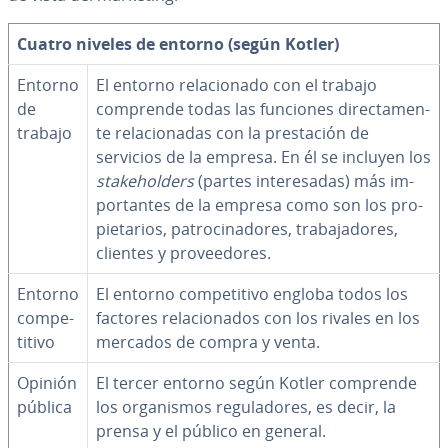
Cuatro niveles de entorno (según Kotler)
Entorno
El entorno re­la­cio­na­do con el trabajo
de
comprende todas las funciones di­re­c­ta­me­n­
trabajo
te re­la­cio­na­das con la pre­s­ta­ción de
servicios de la empresa. En él se incluyen los
sta­keho­l­de­rs
(partes in­te­re­sa­das) más im­
po­r­ta­n­tes de la empresa como son los pro­
pie­ta­rios, pa­tro­ci­na­do­res, tra­ba­ja­do­res,
clientes y pro­vee­do­res.
Entorno
El entorno co­m­pe­ti­ti­vo engloba todos los
co­m­pe­
factores re­la­cio­na­dos con los rivales en los
ti­ti­vo
mercados de compra y venta.
Opinión
El tercer entorno según Kotler comprende
pública
los or­ga­ni­s­mos re­gu­la­do­res, es decir, la
prensa y el público en general.