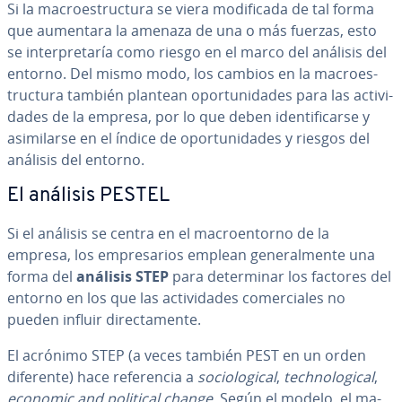
Si la ma­croe­s­tru­c­tu­ra se viera mo­di­fi­ca­da de tal forma
que aumentara la amenaza de una o más fuerzas, esto
se in­te­r­pre­ta­ría como riesgo en el marco del análisis del
entorno. Del mismo modo, los cambios en la ma­croe­s­
tru­c­tu­ra también plantean opo­r­tu­ni­da­des para las ac­ti­vi­
da­des de la empresa, por lo que deben ide­n­ti­fi­car­se y
asi­mi­lar­se en el índice de opo­r­tu­ni­da­des y riesgos del
análisis del entorno.
El análisis PESTEL
Si el análisis se centra en el ma­croe­n­to­rno de la
empresa, los em­pre­sa­rios emplean ge­ne­ra­l­me­n­te una
forma del
análisis STEP
para de­te­r­mi­nar los factores del
entorno en los que las ac­ti­vi­da­des co­me­r­cia­les no
pueden influir di­re­c­ta­me­n­te.
El acrónimo STEP (a veces también PEST en un orden
diferente) hace re­fe­re­n­cia a
so­cio­lo­gi­cal
,
te­ch­no­lo­gi­cal
,
economic
and
political change
. Según el modelo, el ma­