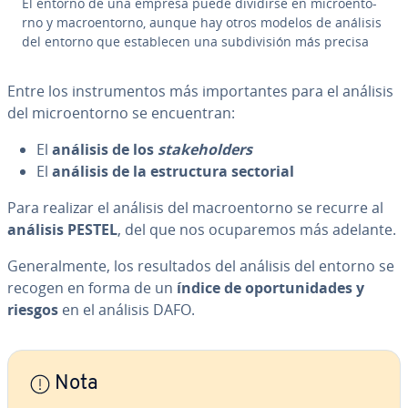
El entorno de una empresa puede dividirse en mi­croe­n­to­
rno y ma­croe­n­to­rno, aunque hay otros modelos de análisis
del entorno que es­ta­ble­cen una su­b­di­vi­sión más precisa
Entre los in­s­tru­me­n­tos más im­po­r­ta­n­tes para el análisis
del mi­croe­n­to­rno se en­cue­n­tran:
El
análisis de los
sta­keho­l­de­rs
El
análisis de la es­tru­c­tu­ra sectorial
Para realizar el análisis del ma­croe­n­to­rno se recurre al
análisis PESTEL
,
del que nos ocu­pa­re­mos más adelante.
Ge­ne­ra­l­me­n­te, los re­su­l­ta­dos del análisis del entorno se
recogen en forma de un
índice de opo­r­tu­ni­da­des y
riesgos
en el análisis DAFO.
Nota