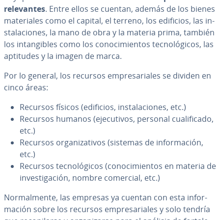
re­le­va­n­tes
. Entre ellos se cuentan, además de los bienes
ma­te­ria­les como el capital, el terreno, los edificios, las in­
s­ta­la­cio­nes, la mano de obra y la materia prima, también
los in­ta­n­gi­bles como los co­no­ci­mie­n­tos te­c­no­ló­gi­cos, las
aptitudes y la imagen de marca.
Por lo general, los recursos em­pre­sa­ria­les se dividen en
cinco áreas:
Recursos físicos (edificios, in­s­ta­la­cio­nes, etc.)
Recursos humanos (eje­cu­ti­vos, personal cua­li­fi­ca­do,
etc.)
Recursos or­ga­ni­za­ti­vos (sistemas de in­fo­r­ma­ción,
etc.)
Recursos te­c­no­ló­gi­cos (co­no­ci­mie­n­tos en materia de
in­ve­s­ti­ga­ción, nombre comercial, etc.)
No­r­ma­l­me­n­te, las empresas ya cuentan con esta in­fo­r­
ma­ción sobre los recursos em­pre­sa­ria­les y solo tendría