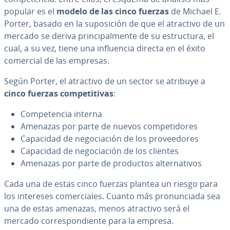
popular es el
modelo de las cinco fuerzas
de Michael E.
Porter, basado en la su­po­si­ción de que el atractivo de un
mercado se deriva pri­n­ci­pa­l­me­n­te de su es­tru­c­tu­ra, el
cual, a su vez, tiene una in­flue­n­cia directa en el éxito
comercial de las empresas.
Según Porter, el atractivo de un sector se atribuye a
cinco fuerzas co­m­pe­ti­ti­vas
:
Co­m­pe­te­n­cia interna
Amenazas por parte de nuevos co­m­pe­ti­do­res
Capacidad de ne­go­cia­ción de los pro­vee­do­res
Capacidad de ne­go­cia­ción de los clientes
Amenazas por parte de productos al­te­r­na­ti­vos
Cada una de estas cinco fuerzas plantea un riesgo para
los intereses co­me­r­cia­les. Cuanto más pro­nu­n­cia­da sea
una de estas amenazas, menos atractivo será el
mercado co­rre­s­po­n­die­n­te para la empresa.