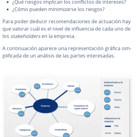
¿Qué riesgos implican los co­n­fli­c­tos de intereses?
¿Cómo pueden mi­ni­mi­zar­se los riesgos?
Para poder deducir re­co­me­n­da­cio­nes de actuación hay
que valorar cuál es el nivel de in­flue­n­cia de cada uno de
los
sta­keho­l­de­rs
en la empresa.
A co­n­ti­nua­ción aparece una re­pre­se­n­ta­ción gráfica si­m­
pli­fi­ca­da de un análisis de las partes in­te­re­sa­das.