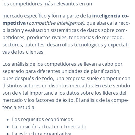
los co­m­pe­ti­do­res más re­le­va­n­tes en un
mercado es­pe­cí­fi­co y forma parte de la
in­te­li­ge­n­cia co­
m­pe­ti­ti­va
(
co­m­pe­ti­ti­ve in­te­lli­ge­n­ce),
que abarca la re­co­
pi­la­ción y eva­lua­ción si­s­te­má­ti­cas de datos sobre co­m­
pe­ti­do­res, productos rivales, te­n­de­n­cias de mercado,
sectores, patentes, de­sa­rro­llos te­c­no­ló­gi­cos y ex­pe­c­ta­ti­
vas de los clientes.
Los análisis de los co­m­pe­ti­do­res se llevan a cabo por
separado para di­fe­re­n­tes unidades de pla­ni­fi­ca­ción,
pues después de todo, una empresa suele competir con
distintos actores en distintos mercados. En este sentido
son de vital im­po­r­ta­n­cia los datos sobre los líderes del
mercado y los factores de éxito. El análisis de la co­m­pe­
te­n­cia estudia:
Los re­qui­si­tos eco­nó­mi­cos
La posición actual en el mercado
La es­tru­c­tu­ra or­ga­ni­za­ti­va