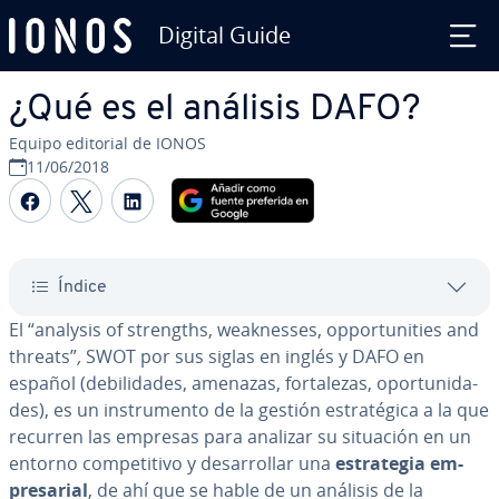
Digital Guide
Saltar al contenido principal
¿Qué es el análisis DAFO?
Equipo editorial de IONOS
11/06/2018
Compartir Facebook
Compartir Twitter
Compartir LinkedIn
Índice
El “analysis of strengths, wea­k­ne­s­ses, op­po­r­tu­ni­ties and
threats”
,
SWOT por sus siglas en inglés y DAFO en
español (de­bi­li­da­des, amenazas, fo­r­ta­le­zas, opo­r­tu­ni­da­
des), es un in­s­tru­me­n­to de la gestión es­tra­té­gi­ca a la que
recurren las empresas para analizar su situación en un
entorno co­m­pe­ti­ti­vo y de­sa­rro­llar una
es­tra­te­gia em­
pre­sa­rial
, de ahí que se hable de un análisis de la