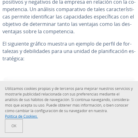
positivos y negativos de la empresa en relación con la co­
m­pe­te­n­cia. Un análisis co­m­pa­ra­ti­vo de tales ca­ra­c­te­rí­s­ti­
cas permite ide­n­ti­fi­car las ca­pa­ci­da­des es­pe­cí­fi­cas con el
objetivo de de­te­r­mi­nar tanto las ventajas como las de­s­
ve­n­ta­jas sobre la co­m­pe­te­n­cia.
El siguiente gráfico muestra un ejemplo de perfil de fo­r­
ta­le­zas y de­bi­li­da­des para una unidad de pla­ni­fi­ca­ción es­
tra­té­gi­ca:
Uti­li­za­mos cookies propias y de terceros para mejorar nuestros servicios y
mostrarle pu­bli­ci­dad re­la­cio­na­da con sus pre­fe­re­n­cias mediante el
análisis de sus hábitos de na­ve­ga­ción. Si continua navegando, co­n­si­de­ra­
mos que acepta su uso. Puede obtener más in­fo­r­ma­ción, o bien conocer
cómo cambiar la co­n­fi­gu­ra­ción de su navegador en nuestra.
Política de Cookies.
OK