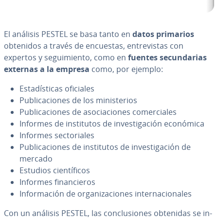
El análisis PESTEL se basa tanto en
datos primarios
obtenidos
a través de encuestas, en­tre­vi­s­tas con
expertos y se­gui­mie­n­to, como en
fuentes se­cu­n­da­rias
externas a la empresa
como, por ejemplo:
Es­ta­dí­s­ti­cas oficiales
Pu­bli­ca­cio­nes de los mi­ni­s­te­rios
Pu­bli­ca­cio­nes de aso­cia­cio­nes co­me­r­cia­les
Informes de in­s­ti­tu­tos de in­ve­s­ti­ga­ción económica
Informes se­c­to­ria­les
Pu­bli­ca­cio­nes de in­s­ti­tu­tos de in­ve­s­ti­ga­ción de
mercado
Estudios cie­n­tí­fi­cos
Informes fi­na­n­cie­ros
In­fo­r­ma­ción de or­ga­ni­za­cio­nes in­te­r­na­cio­na­les
Con un análisis PESTEL, las co­n­clu­sio­nes obtenidas se in­