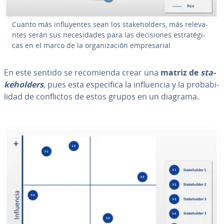
Cuanto más in­flu­ye­n­tes sean los sta­keho­l­de­rs, más re­le­va­
n­tes serán sus ne­ce­si­da­des para las de­ci­sio­nes es­tra­té­gi­
cas en el marco de la or­ga­ni­za­ción em­pre­sa­rial
En este sentido se re­co­mie­n­da crear una
matriz de
sta­
keho­l­de­rs
,
pues esta
es­pe­ci­fi­ca la in­flue­n­cia y la pro­ba­bi­
li­dad de co­n­fli­c­tos de estos grupos en un diagrama.