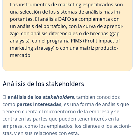
Los in­s­tru­me­n­tos de marketing es­pe­ci­fi­ca­dos son
una selección de los sistemas de análisis más im­
po­r­ta­n­tes. El análisis DAFO se co­m­ple­me­n­ta con
un análisis del po­r­ta­fo­lio, con la curva de apre­n­di­
za­je, con análisis di­fe­re­n­cia­les o de brechas (gap
analysis), con el programa PIMS (Profit impact of
marketing strategy) o con una matriz producto-
mercado.
Análisis de los sta­keho­l­de­rs
El
análisis de los
sta­keho­l­de­rs
, también conocidos
como
partes in­te­re­sa­das
, es una forma de análisis que
tiene en cuenta el mi­croe­n­to­rno de la empresa y se
centra en las partes que pueden tener interés en la
empresa, como los empleados, los clientes o los ac­cio­ni­
s­tas, y en sus re­la­cio­nes con esta.