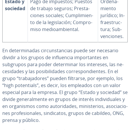
Estado y
Pago de impuestos; Puestos
Or­de­na­
sociedad
de trabajo seguros; Pre­s­ta­
mie­n­to
cio­nes sociales; Cu­m­pli­mie­n­
jurídico; In­
to de la le­gi­s­la­ción; Co­m­pro­
frae­s­tru­c­
mi­so me­dioa­m­bie­n­tal.
tu­ra; Su­b­
ve­n­cio­nes.
En de­te­r­mi­na­das ci­r­cu­n­s­ta­n­cias puede ser necesario
dividir a los grupos de in­flue­n­cia im­po­r­ta­n­tes en
subgrupos para poder de­te­r­mi­nar los intereses, las ne­
ce­si­da­des y las po­si­bi­li­da­des co­rre­s­po­n­die­n­tes. En el
grupo “tra­ba­ja­do­res” pueden filtrarse, por ejemplo, los
“high po­te­n­tia­ls”, es decir, los empleados con un valor
especial para la empresa. El grupo “Estado y sociedad” se
divide ge­ne­ra­l­me­n­te en grupos de interés in­di­vi­dua­les y
en or­ga­ni­s­mos como au­to­ri­da­des, mi­ni­s­te­rios, aso­cia­cio­
nes pro­fe­sio­na­les, si­n­di­ca­tos, grupos de cabildeo, ONG,
prensa y público.