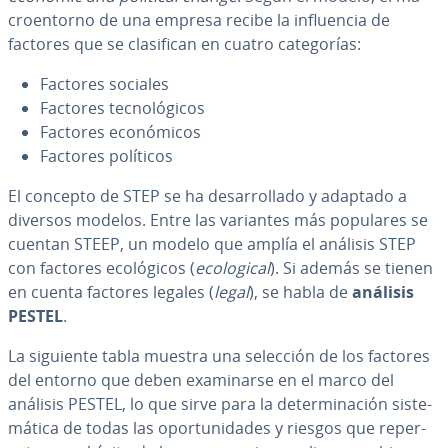
croe­n­to­rno de una empresa recibe la in­flue­n­cia de
factores que se cla­si­fi­can en cuatro ca­te­go­rías:
Factores sociales
Factores te­c­no­ló­gi­cos
Factores eco­nó­mi­cos
Factores políticos
El concepto de STEP se ha de­sa­rro­lla­do y adaptado a
diversos modelos. Entre las variantes más populares se
cuentan STEEP, un modelo que amplía el análisis STEP
con factores eco­ló­gi­cos (
eco­lo­gi­cal
). Si además se tienen
en cuenta factores legales (
legal
), se habla de
análisis
PESTEL
.
La siguiente tabla muestra una selección de los factores
del entorno que deben exa­mi­nar­se en el marco del
análisis PESTEL, lo que sirve para la de­te­r­mi­na­ción si­s­te­
má­ti­ca de todas las opo­r­tu­ni­da­des y riesgos que re­pe­r­