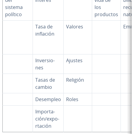
sistema
los
recu
político
productos
natu
Tasa de
Valores
Emis
inflación
In­ve­r­sio­
Ajustes
nes
Tasas de
Religión
cambio
Desempleo
Roles
Im­po­r­ta­
ción/ex­po­
r­ta­ción