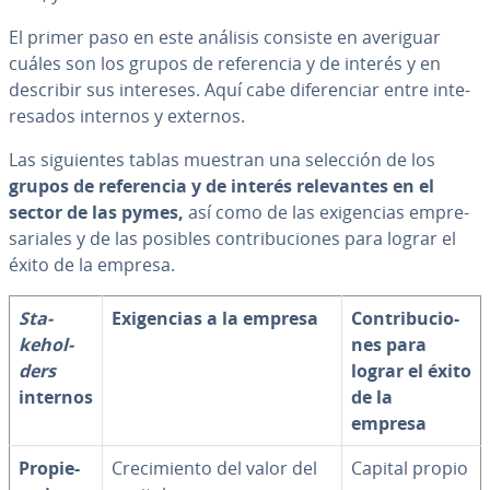
El primer paso en este análisis consiste en averiguar
cuáles son los grupos de re­fe­re­n­cia y de interés y en
describir sus intereses. Aquí cabe di­fe­re­n­ciar entre in­te­
re­sa­dos internos y externos.
Las si­guie­n­tes tablas muestran una selección de los
grupos de re­fe­re­n­cia y de interés re­le­va­n­tes en el
sector de las pymes,
así como de las exi­ge­n­cias em­pre­
sa­ria­les y de las posibles co­n­tri­bu­cio­nes para lograr el
éxito de la empresa.
Sta­
Exi­ge­n­cias a la empresa
Co­n­tri­bu­cio­
keho­l­
nes para
de­rs
lograr el éxito
internos
de la
empresa
Pro­pie­
Cre­ci­mie­n­to del valor del
Capital propio