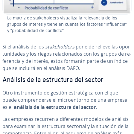
La matriz de sta­keho­l­de­rs visualiza la re­le­va­n­cia de los
grupos de interés y tiene en cuenta los factores “in­flue­n­cia”
y “pro­ba­bi­li­dad de conflicto”
Si el análisis de los
sta­keho­l­de­rs
pone de relieve las opo­r­
tu­ni­da­des y los riegos re­la­cio­na­dos con los grupos de re­
fe­re­n­cia y de interés, estos formarán parte de un índice
que se incluirá en el análisis DAFO.
Análisis de la es­tru­c­tu­ra del sector
Otro in­s­tru­me­n­to de gestión es­tra­té­gi­ca con el que
puede co­m­pre­n­de­r­se el mi­croe­n­to­rno de una empresa
es el
análisis de la es­tru­c­tu­ra del sector
.
Las empresas recurren a di­fe­re­n­tes modelos de análisis
para examinar la es­tru­c­tu­ra sectorial y la situación de la
co­m­pe­te­n­cia. Entre ellos, el esquema de análisis más