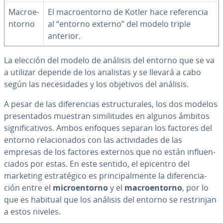
Ma­croe­
El ma­croe­n­to­rno de Kotler hace re­fe­re­n­cia
n­to­rno
al “entorno externo” del modelo triple
anterior.
La elección del modelo de análisis del entorno que se va
a utilizar depende de los analistas y se llevará a cabo
según las ne­ce­si­da­des y los objetivos del análisis.
A pesar de las di­fe­re­n­cias es­tru­c­tu­ra­les, los dos modelos
pre­se­n­ta­dos muestran si­mi­li­tu­des en algunos ámbitos
si­g­ni­fi­ca­ti­vos. Ambos enfoques separan los factores del
entorno re­la­cio­na­dos con las ac­ti­vi­da­des de las
empresas de los factores externos que no están in­flue­n­
cia­dos por estas. En este sentido, el epicentro del
marketing es­tra­té­gi­co es pri­n­ci­pa­l­me­n­te la di­fe­re­n­cia­
ción entre el
mi­croe­n­to­rno
y el
ma­croe­n­to­rno
, por lo
que es habitual que los análisis del entorno se re­s­tri­n­jan
a estos niveles.