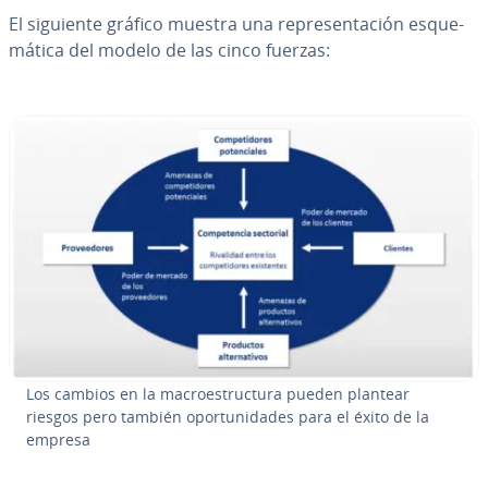
El siguiente gráfico muestra una re­pre­se­n­ta­ción es­que­
má­ti­ca del modelo de las cinco fuerzas:
Los cambios en la ma­croe­s­tru­c­tu­ra pueden plantear
riesgos pero también opo­r­tu­ni­da­des para el éxito de la
empresa