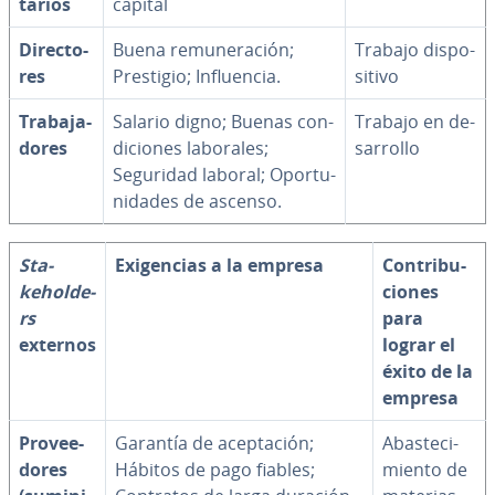
ta­rios
capital
Di­re­c­to­
Buena re­mu­ne­ra­ción;
Trabajo di­s­po­
res
Prestigio; In­flue­n­cia.
si­ti­vo
Tra­ba­ja­
Salario digno; Buenas co­n­
Trabajo en de­
do­res
di­cio­nes laborales;
sa­rro­llo
Seguridad laboral; Opo­r­tu­
ni­da­des de ascenso.
Sta­
Exi­ge­n­cias a la empresa
Co­n­tri­bu­
keho­l­de­
cio­nes
rs
para
externos
lograr el
éxito de la
empresa
Pro­vee­
Garantía de ace­p­ta­ción;
Aba­s­te­ci­
do­res
Hábitos de pago fiables;
mie­n­to de