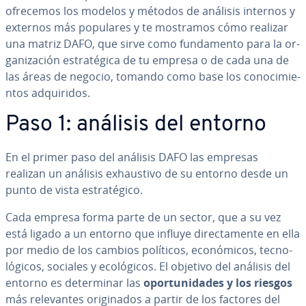
ofrecemos los modelos y métodos de análisis internos y
externos más populares y te mostramos cómo realizar
una matriz DAFO, que sirve como fu­n­da­me­n­to para la or­
ga­ni­za­ción es­tra­té­gi­ca de tu empresa o de cada una de
las áreas de negocio, tomando como base los co­no­ci­mie­
n­tos ad­qui­ri­dos.
Paso 1: análisis del entorno
En el primer paso del análisis DAFO las empresas
realizan un análisis exhau­s­ti­vo de su entorno desde un
punto de vista es­tra­té­gi­co.
Cada empresa forma parte de un sector, que a su vez
está ligado a un entorno que influye di­re­c­ta­me­n­te en ella
por medio de los cambios políticos, eco­nó­mi­cos, te­c­no­
ló­gi­cos, sociales y eco­ló­gi­cos. El objetivo del análisis del
entorno es de­te­r­mi­nar las
opo­r­tu­ni­da­des y los riesgos
más re­le­va­n­tes ori­gi­na­dos a partir de los factores del