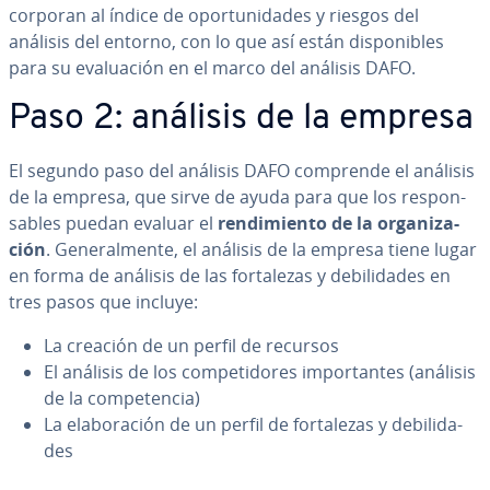
co­r­po­ran al índice de opo­r­tu­ni­da­des y riesgos del
análisis del entorno, con lo que así están di­s­po­ni­bles
para su eva­lua­ción en el marco del análisis DAFO.
Paso 2: análisis de la empresa
El segundo paso del análisis DAFO comprende el análisis
de la empresa, que sirve de ayuda para que los re­s­po­n­
sa­bles puedan evaluar el
re­n­di­mie­n­to de la or­ga­ni­za­
ción
. Ge­ne­ra­l­me­n­te, el análisis de la empresa tiene lugar
en forma de análisis de las fo­r­ta­le­zas y de­bi­li­da­des en
tres pasos que incluye:
La creación de un perfil de recursos
El análisis de los co­m­pe­ti­do­res im­po­r­ta­n­tes (análisis
de la co­m­pe­te­n­cia)
La ela­bo­ra­ción de un perfil de fo­r­ta­le­zas y de­bi­li­da­
des