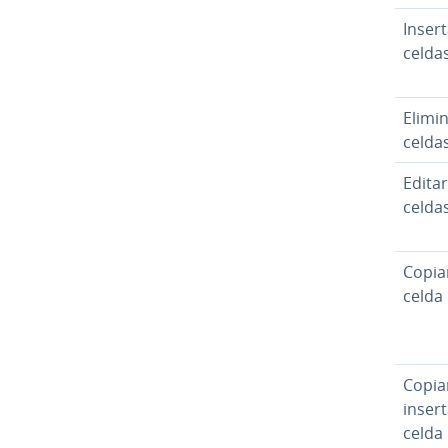
Insert
celda
Elimi
celda
Editar
celda
Copia
celda
Copia
insert
celda