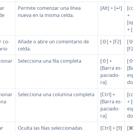
ar
Permite comenzar una línea
[Alt] + [↵]
[c
de
nueva en la misma celda.
+
[o
+ 
r co­
Añade o abre un co­me­n­ta­rio de
[⇧] + [F2]
[⇧
­rio
celda.
[F
­cio­nar
Se­le­c­cio­na una fila completa
[⇧] +
[⇧
[Barra es­
[B
pa­cia­do­
es­
ra]
do
­cio­nar
Se­le­c­cio­na una columna completa
[Ctrl] +
[c
mna
[Barra es­
+ 
pa­cia­do­
es­
ra]
do
ar
Oculta las filas se­le­c­cio­na­das
[Ctrl] + [9]
[⌘]