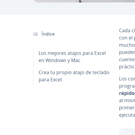
Cada cl
Índice
con el
muchos
pueden 
Los mejores atajos para Excel
cue­n­t
en Windows y Mac
prácti
Crea tu propio atajo de teclado
Los co
para Excel
program
rápido
al mism
primera
ejecut