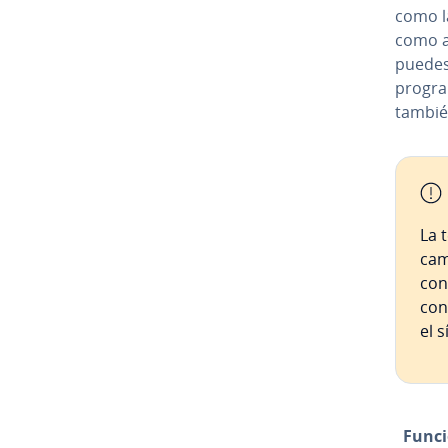
como la
como at
puedes 
program
tambié
La 
cam
con
cono
el 
Func