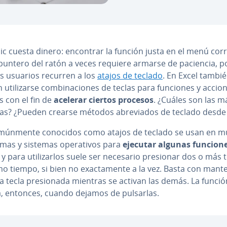
ic cuesta dinero: encontrar la función justa en el menú cor
 puntero del ratón a veces requiere armarse de paciencia, p
 usuarios recurren a los
atajos de teclado
. En Excel tambi
uti­li­zar­se co­m­bi­na­cio­nes de teclas para funciones y accion
es con el fin de
acelerar ciertos procesos
. ¿Cuáles son las m
cas? ¿Pueden crearse métodos abre­via­dos de teclado desde
­mú­n­me­n­te conocidos como atajos de teclado se usan en 
as y sistemas ope­ra­ti­vos para
ejecutar algunas funcion
y para uti­li­zar­los suele ser necesario presionar dos o más 
o tiempo, si bien no exac­ta­me­n­te a la vez. Basta con mant
 tecla pre­sio­na­da mientras se activan las demás. La funció
a, entonces, cuando dejamos de pulsarlas.