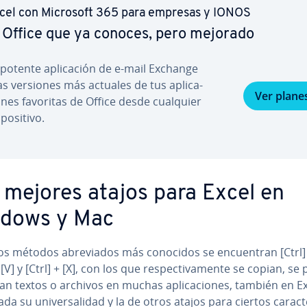
cel con Microsoft 365 para empresas y IONOS
 Office que ya conoces, pero mejorado
 potente apli­ca­ción de e-mail Exchange
las versiones más actuales de tus apli­ca­
Ver plane
o­nes favoritas de Office desde cualquier
­po­si­ti­vo.
 mejores atajos para Excel en
dows y Mac
os métodos abre­via­dos más conocidos se en­cue­n­tran [Ctrl] 
 [V] y [Ctrl] + [X], con los que re­s­pe­c­ti­va­me­n­te se copian, s
an textos o archivos en muchas apli­ca­cio­nes, también en Ex
a su uni­ve­r­sa­li­dad y la de otros atajos para ciertos ca­ra­c­t