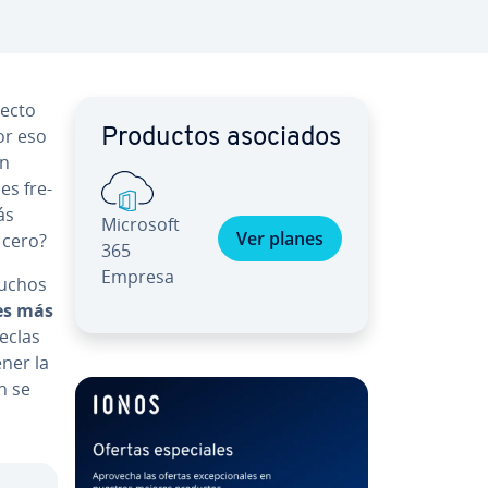
recto
or eso
Productos asociados
én
es fre­
ás
Microsoft
Ver planes
 cero?
365
Empresa
muchos
es más
teclas
ener la
n se