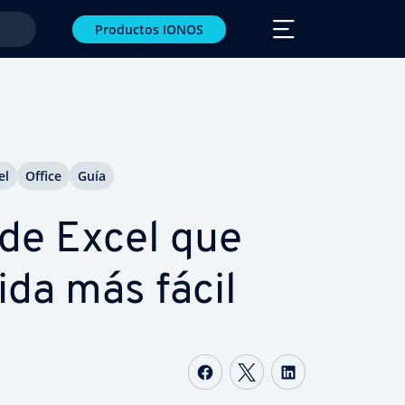
Productos IONOS
el
Office
Guía
 de Excel que
ida más fácil
Compartir Facebook
Compartir Twitte
Compartir L