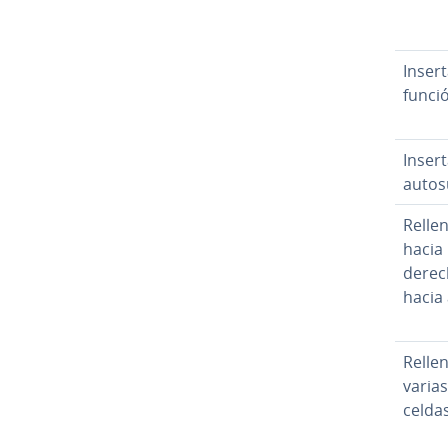
Insert
funci
Insert
auto
Relle
hacia 
derec
hacia
Relle
varias
celda