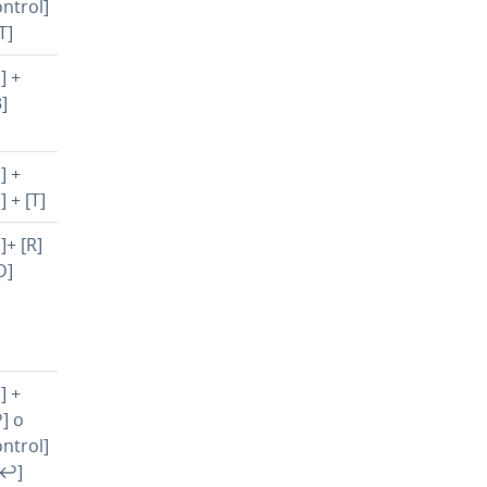
ontrol]
T]
] +
3]
] +
] + [T]
]+ [R]
D]
] +
] o
ontrol]
[↩]