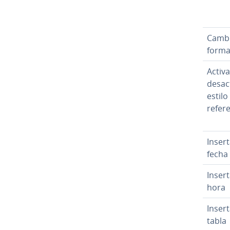
Camb
forma
Activa
desac
estilo
re­fe­re
Insert
fecha
Insert
hora
Insert
tabla