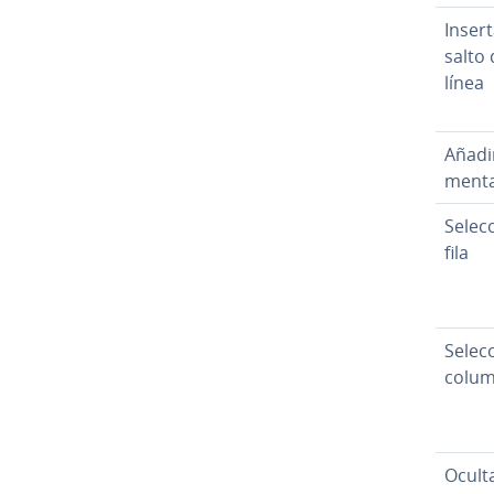
Insert
salto 
línea
Añadi
me­n­ta
Se­le­c
fila
Se­le­c
colu
Ocult