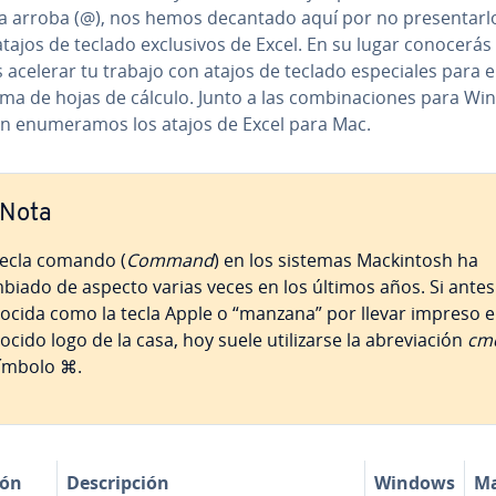
 arroba (@), nos hemos decantado aquí por no pre­se­n­tar­l
ajos de teclado ex­clu­si­vos de Excel. En su lugar conocerá
acelerar tu trabajo con atajos de teclado es­pe­cia­les para e
a de hojas de cálculo. Junto a las co­m­bi­na­cio­nes para W
n enu­me­ra­mos los atajos de Excel para Mac.
Nota
tecla comando (
Command
) en los sistemas Ma­c­ki­n­to­sh ha
biado de aspecto varias veces en los últimos años. Si antes
ocida como la tecla Apple o “manzana” por llevar impreso e
cido logo de la casa, hoy suele uti­li­zar­se la abre­via­ción
cm
símbolo ⌘.
ión
De­s­cri­p­ción
Windows
M