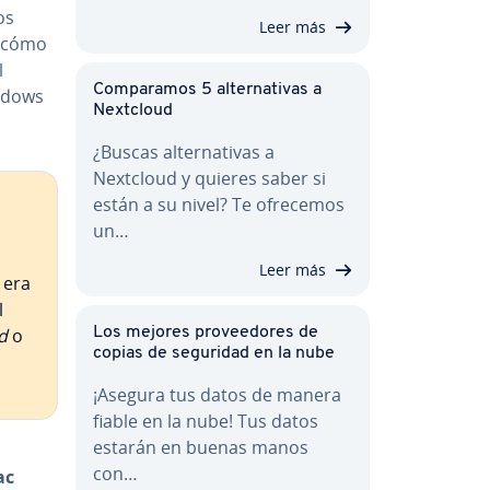
os
Leer más
s cómo
l
Co­m­pa­ra­mos 5 al­te­r­na­ti­vas a
indows
Nextcloud
¿Buscas al­te­r­na­ti­vas a
Nextcloud y quieres saber si
están a su nivel? Te ofrecemos
un…
Leer más
 era
l
Los mejores pro­vee­do­res de
d
o
copias de seguridad en la nube
¡Asegura tus datos de manera
fiable en la nube! Tus datos
estarán en buenas manos
con…
ac