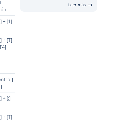
l
Leer más
tón
] + [1]
] + [T]
[F4]
ontrol]
;]
 + [;]
] + [T]