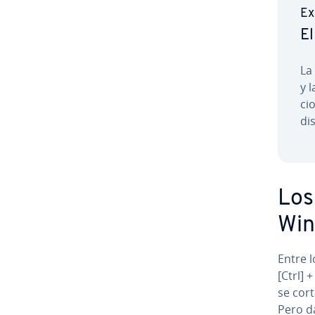
Ex
El
La
y 
ci
di­s
Los
Win
Entre l
[Ctrl] +
se cort
Pero dad