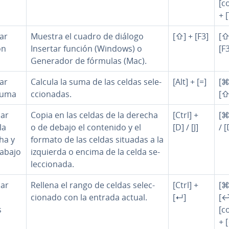
[c
+ [
ar
Muestra el cuadro de diálogo
[⇧] + [F3]
[⇧
ón
Insertar función (Windows) o
[F
Generador de fórmulas (Mac).
ar
Calcula la suma de las celdas se­le­
[Alt] + [=]
[⌘
suma
c­cio­na­das.
[⇧
nar
Copia en las celdas de la derecha
[Ctrl] +
[⌘
la
o de debajo el contenido y el
[D] / [J]
/ [
ha y
formato de las celdas situadas a la
 abajo
izquierda o encima de la celda se­
le­c­cio­na­da.
nar
Rellena el rango de celdas se­le­c­
[Ctrl] +
[⌘
cio­na­do con la entrada actual.
[↵]
[↩
s
[c
+ 