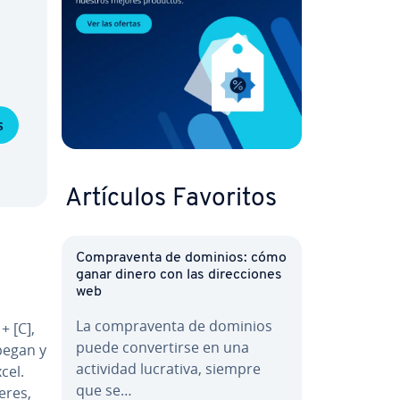
s
Artículos Favoritos
Co­m­pra­ve­n­ta de dominios: cómo
ganar dinero con las di­re­c­cio­nes
web
La co­m­pra­ve­n­ta de dominios
+ [C],
puede co­n­ve­r­ti­r­se en una
e pegan y
actividad lucrativa, siempre
cel.
que se…
e­res,