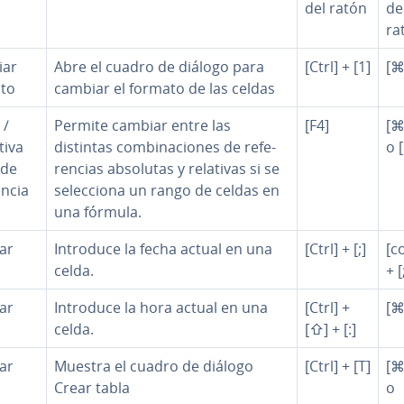
del ratón
de
ra
iar
Abre el cuadro de diálogo para
[Ctrl] + [1]
[⌘
to
cambiar el formato de las celdas
 /
Permite cambiar entre las
[F4]
[⌘
tiva
distintas co­m­bi­na­cio­nes de re­fe­
o 
 de
re­n­cias absolutas y relativas si se
­n­cia
se­le­c­cio­na un rango de celdas en
una fórmula.
ar
Introduce la fecha actual en una
[Ctrl] + [;]
[c
celda.
+ [
ar
Introduce la hora actual en una
[Ctrl] +
[⌘]
celda.
[⇧] + [:]
ar
Muestra el cuadro de diálogo
[Ctrl] + [T]
[⌘
Crear tabla
o