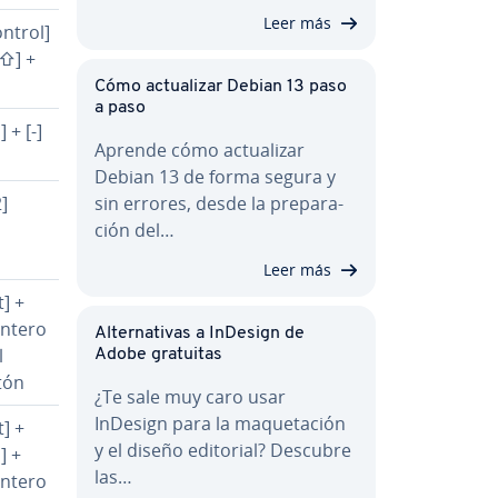
Leer más
ontrol]
[⇧] +
Cómo ac­tua­li­zar Debian 13 paso
a paso
 + [-]
Aprende cómo ac­tua­li­zar
Debian 13 de forma segura y
sin errores, desde la pre­pa­ra­
2]
ción del…
Leer más
t] +
ntero
Al­te­r­na­ti­vas a InDesign de
l
Adobe gratuitas
tón
¿Te sale muy caro usar
InDesign para la ma­que­ta­ción
t] +
y el diseño editorial? Descubre
] +
las…
ntero