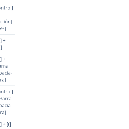
ontrol]
pción]
[↩]
] +
2]
] +
arra
pa­cia­
­ra]
ontrol]
[Barra
pa­cia­
­ra]
 + [(]