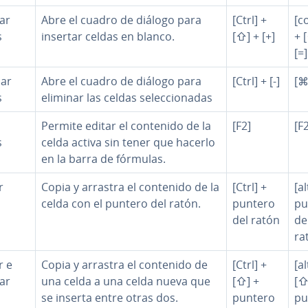
ar
Abre el cuadro de diálogo para
[Ctrl] +
[c
s
insertar celdas en blanco.
[⇧] + [+]
+ 
[=]
nar
Abre el cuadro de diálogo para
[Ctrl] + [-]
[⌘]
s
eliminar las celdas se­le­c­cio­na­das
Permite editar el contenido de la
[F2]
[F
s
celda activa sin tener que hacerlo
en la barra de fórmulas.
r
Copia y arrastra el contenido de la
[Ctrl] +
[al
celda con el puntero del ratón.
puntero
pu
del ratón
de
ra
r e
Copia y arrastra el contenido de
[Ctrl] +
[al
ar
una celda a una celda nueva que
[⇧] +
[⇧
se inserta entre otras dos.
puntero
pu