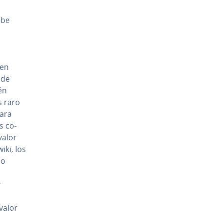
o
ebe
den
 de
én
s raro
para
s co­
 valor
iki, los
mo
n
r
a
valor