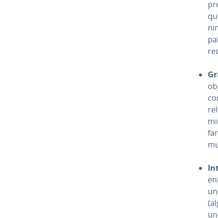
pr
qu
ni
pa­
re
Gr
obj
con
re
mi
fa
mu
In­
en
un
(al
un