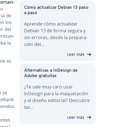
r­ta­n­
Cómo ac­tua­li­zar Debian 13 paso
to
a paso
cia de
en los
Aprende cómo ac­tua­li­zar
or del
Debian 13 de forma segura y
re­sa­n­
sin errores, desde la pre­pa­ra­
aba la
ción del…
Leer más
­te es
Al­te­r­na­ti­vas a InDesign de
Adobe gratuitas
¿Te sale muy caro usar
e se
InDesign para la ma­que­ta­ción
ageRank
y el diseño editorial? Descubre
e­ni­dos
las…
Leer más
­n­tes
encia