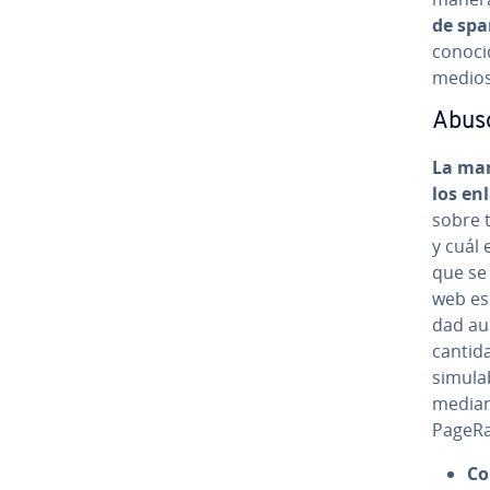
de spam
conocido
medios 
Abus
La ma­n
los en
sobre t
y cuál 
que se 
web es 
dad aum
cantid
simulab
median
PageRa
Co