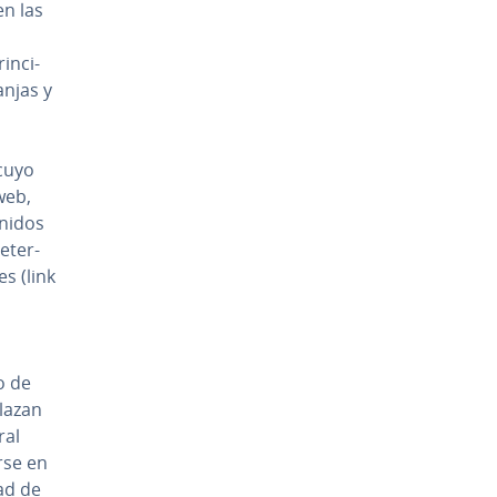
en las
­n­ci­
anjas y
 cuyo
 web,
ni­dos
­te­r­
s (link
io de
lazan
ral
r­se en
ad de