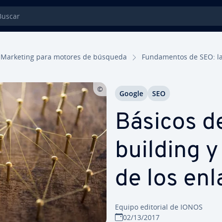
car
Marketing para motores de búsqueda
Fu­n­da­me­n­tos de SEO: la
Google
SEO
Básicos de 
bui­l­di­ng y
de los en
Equipo editorial de IONOS
02/13/2017