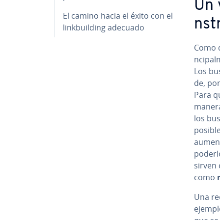
Un v
El camino hacia el éxito con el
n­s­
li­n­k­bui­l­di­ng adecuado
Como di
n­ci­pa­
Los bu­s
de, por
Para qu
manera 
los bu­
posible
aument
poderl
sirven 
como
Una re­c
ejemplo