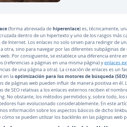
ace
(forma abreviada de
hi­pe­re­n­la­ce
) es, té­c­ni­ca­me­n­te, un
a cruzada dentro de un hi­pe­r­te­x­to y uno de los rasgos más ca­r
­cos de Internet. Los enlaces no solo sirven para redirigir de u
a otra, sino para navegar por las di­fe­re­n­tes su­b­pá­gi­nas de
web. Por co­n­si­guie­n­te, se establece una di­fe­re­n­cia entre e
s (re­fe­re­n­cias a páginas en una misma página) y
enlaces ex
re­n­cias de una página a otra). La creación de enlaces es un fa
l en la
op­ti­mi­za­ción para los motores de búsqueda (SEO
es de páginas web pueden influir de manera positiva en él. 
 de SEO relativas a los enlaces externos reciben el nombre 
­di­ng. No obstante, los métodos pe­r­mi­ti­dos y, sobre todo, lo
e­do­res han evo­lu­cio­na­do co­n­si­de­ra­ble­me­n­te. En este artí
os in­fo­r­ma­ción sobre los aspectos básicos de dicho li­n­k­bui­
 cómo se pueden utilizar los backlinks en las páginas web p