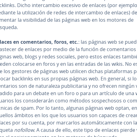
cklinks. Dicho in­te­r­ca­m­bio excesivo de enlaces (por ejempl
iante la uti­li­za­ción de redes de in­te­r­ca­m­bio de enlaces) d
mentar la vi­si­bi­li­dad de las páginas web en los motores de
squeda.
laces en co­me­n­ta­rios, foros, etc.
: las páginas web se pue
astecer de enlaces por medio de la función de co­me­n­ta­rios
ginas web, blogs y redes sociales, pero estos enlaces tambi
eden colocarse en foros y en las entradas de las wikis. No e
e los gestores de páginas web utilicen dichas pla­ta­fo­r­mas 
locar backlinks en sus propias páginas web. En general, si lo
n­ta­rios son de na­tu­ra­le­za pu­bli­ci­ta­ria y no ofrecen ningún
adido para un debate en un foro o para un artículo de una w
uarios los co­n­si­de­ra­rán como métodos so­s­pe­cho­sos o co
cnicas de spam. Por lo tanto, algunas páginas web optan, e
uellos ámbitos en los que los usuarios son capaces de crea
laces por su cuenta, por marcarlos au­to­má­ti­ca­me­n­te con l
iqueta
nofollow.
A causa de ello,
este tipo de enlaces pierde 