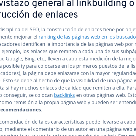
istazo general al li­n­k­bui­l­di­ng 
tru­c­ción de enlaces
­s­ci­pli­na del SEO, la co­n­s­tru­c­ción de enlaces tiene por obje
l­me­n­te mejorar el
ranking de las páginas web en los bu­s­ca­do
­ca­do­res ide­n­ti­fi­can la im­po­r­ta­n­cia de las páginas web po
 ejemplo, los enlaces que remiten a cada una de sus su­b­pá­g
e Google, Bing, etc., lleven a cabo esta medición de la mejo
posible (y para colocarse en los primeros puestos de la lis
s­ca­do­res), la página debe enlazarse con la mayor re­gu­la­ri­d
. Esto se debe al hecho de que la vi­si­bi­li­dad de una página
a si hay muchos enlaces de calidad que remiten a ella. Par
o conseguir, se colocan
backlinks
en otras páginas web. Est
como remisión a la propia página web y pueden ser en­te­n­di
re­co­me­n­da­cio­nes
.
o­me­n­da­ción de tales ca­ra­c­te­rí­s­ti­cas puede llevarse a cab
, mediante el co­me­n­ta­rio de un autor en una página web e