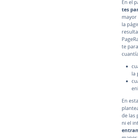
En el p
tes par
mayor e
la pág
re­su­l
PageRan
te par
cuantí
cu
la
cu
en
En esta
plantea
de las 
ni el i
entran
manera