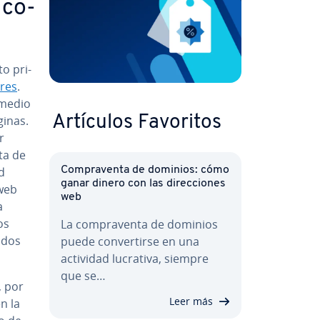
o co­
to pri­
­res
.
r medio
i­nas.
Artículos Favoritos
r
ta de
ad
Co­m­pra­ve­n­ta de dominios: cómo
ganar dinero con las di­re­c­cio­nes
 web
web
a
os
La co­m­pra­ve­n­ta de dominios
­dos
puede co­n­ve­r­ti­r­se en una
actividad lucrativa, siempre
que se…
o, por
Leer más
n la