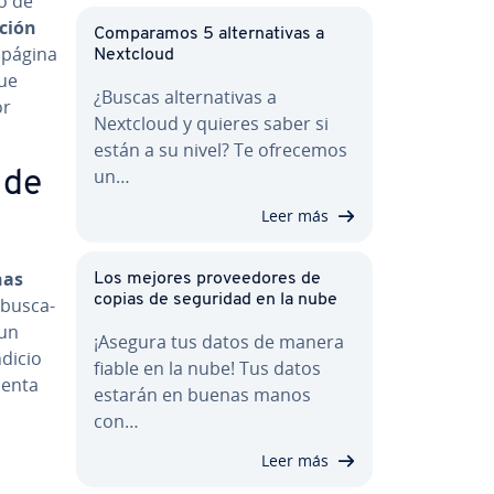
po de
a­ción
Co­m­pa­ra­mos 5 al­te­r­na­ti­vas a
 página
Nextcloud
que
¿Buscas al­te­r­na­ti­vas a
or
Nextcloud y quieres saber si
están a su nivel? Te ofrecemos
un…
 de
Leer más
nas
Los mejores pro­vee­do­res de
copias de seguridad en la nube
bu­s­ca­
 un
¡Asegura tus datos de manera
dicio
fiable en la nube! Tus datos
e­n­ta
estarán en buenas manos
con…
Leer más