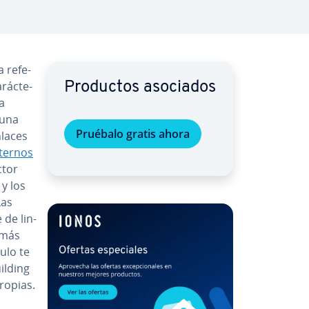
a re­fe­
á­c­te­
Productos asociados
na
 una
Pruébalo gratis ahora
nlaces
ternos
ctor
)
y los
Las
de li­n­
s más
culo te
l­di­ng
ropias.