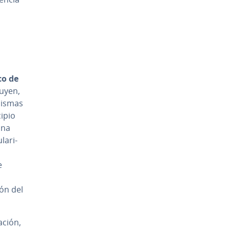
co de
luyen,
 mismas
cipio
ina
a­ri­
e
l
ón del
a­ción,