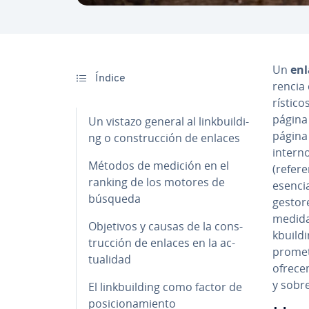
Un
enl
Índice
re­n­ci
rí­s­ti
página 
Un vistazo general al li­n­k­bui­l­di­
página 
ng o co­n­s­tru­c­ción de enlaces
interno
Métodos de medición en el
(re­fe­
ranking de los motores de
esencia
búsqueda
gestor
medidas
Objetivos y causas de la co­n­s­
k­bui­l
tru­c­ción de enlaces en la ac­
pro­me­t
tua­li­dad
ofrecem
y sobre
El li­n­k­bui­l­di­ng como factor de
po­si­cio­na­mie­n­to