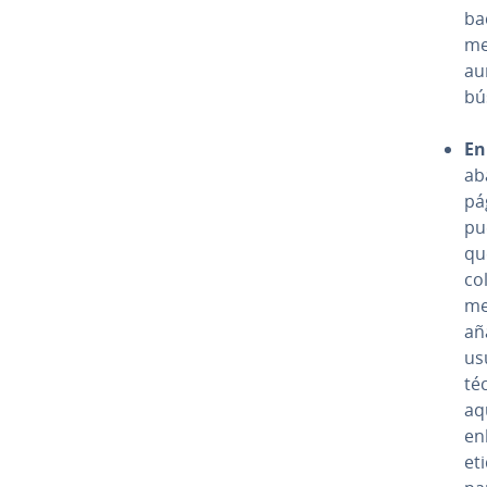
ba
med
au
bú
En
ab
pá
pu
qu
co
me­
añ
us
té
aq
en
et