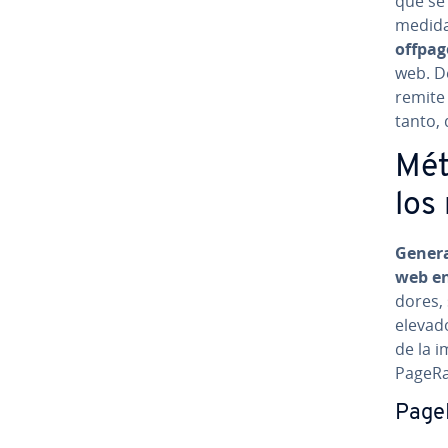
que se 
medida
offpag
web. D
remite 
tanto,
Mét
los
Ge­ne­r
web en
do­res
elevad
de la i
PageRa
Page