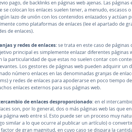
evio pago, de backlinks en páginas web ajenas. Las páginas 
e se colocan los enlaces suelen tener, a menudo, escasos o
ngún lazo de unión con los co­n­te­ni­dos enlazados y actúan pri
l­me­n­te como pla­ta­fo­r­mas de enlaces (lee el apartado de gr
des de enlaces).
anjas y redes de enlaces
: se trata en este caso de páginas
etivo principal es si­m­ple­me­n­te enlazar di­fe­re­n­tes páginas
 la pa­r­ti­cu­la­ri­dad de que estas no suelen contar con co­n­te­
­le­va­n­tes. Los gestores de páginas web pueden adquirir un de
­na­do número enlaces en las de­no­mi­na­das granjas de enlace
rms) y redes de enlaces para apo­de­rar­se en poco tiempo de
chos enlaces externos para sus páginas web.
te­r­ca­m­bio de enlaces de­s­pro­po­r­cio­na­do
: en el in­te­r­ca­m­b
laces son, por lo general, dos o más páginas web las que en
a página web entre sí. Esto puede ser un proceso muy natu
go similar a lo que ocurre al publicar un artículo) o co­n­ve­r­ti­
 factor de gran magnitud, en cuyo caso se dispara la cantid