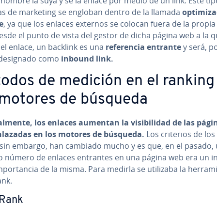
nombre la suya y se la enlace por medio de un link. Este ti
s de marketing se engloban dentro de la llamada
op­ti­mi­z
e
, ya que los enlaces externos se colocan fuera de la propia
esde el punto de vista del gestor de dicha página web a la 
el enlace, un backlink es una
re­fe­re­n­cia entrante
y será, p
 designado como
inbound link.
odos de medición en el ranking
 motores de búsqueda
a­l­me­n­te, los enlaces aumentan la vi­si­bi­li­dad de las pági
lazadas en los motores de búsqueda.
Los criterios de los 
, sin embargo, han cambiado mucho y es que, en el pasado,
o número de enlaces entrantes en una página web era un in
m­po­r­ta­n­cia de la misma. Para medirla se utilizaba la he­rra­mi
nk.
Rank