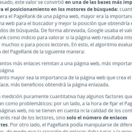
asado, este valor se convirtió
en una de las bases más im­po­
a el po­si­cio­na­mie­n­to en los motores de búsqueda:
cuan
ra el PageRank de una página web, mayor era la im­po­r­ta­n­
ina web para el buscador y mejor la posición que obtendría 
­ta­dos de búsqueda. De forma abreviada, Google usaba el val
k como indicio para valorar si la página web resultaba in­te­
a muchos o para pocos lectores. En esto, el algoritmo evalu
a del PageRank de la siguiente manera:
antos más enlaces remitan a una página web, más im­po­r­ta­n
 página
anto mayor sea la im­po­r­ta­n­cia de la página web que crea el
lace, más be­ne­fi­cios obtendrá la página enlazada.
 medición puramente cua­n­ti­ta­ti­va hay algunos factores qu
n como pro­ble­má­ti­cos: por un lado, a la hora de fijar el P
páginas web, no se tienen en cuenta ni la calidad de los co­n­t
nterés real de los lectores, sino
solo el número de enlaces
tes
. Por otro lado, el PageRank podía ma­ni­pu­lar­se de di­fe­re
s, de modo que la creación de enlaces daba lugar a la pres