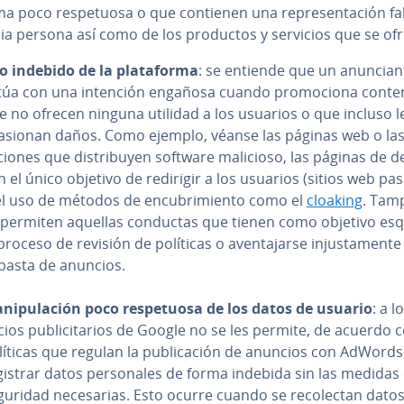
a poco re­s­pe­tuo­sa o que contienen una re­pre­se­n­ta­ción fa
pia persona así como de los productos y servicios que se of
o indebido de la pla­ta­fo­r­ma
: se entiende que un anu­n­cia­n
túa con una intención engañosa cuando pro­mo­cio­na co­n­te­
e no ofrecen ninguna utilidad a los usuarios o que incluso l
asionan daños. Como ejemplo, véanse las páginas web o las 
cio­nes que di­s­tri­bu­yen software malicioso, las páginas de d
n el único objetivo de redirigir a los usuarios (sitios web pas
el uso de métodos de en­cu­bri­mie­n­to como el
cloaking
. Tam
 permiten aquellas conductas que tienen como objetivo esq
proceso de revisión de políticas o ave­n­ta­jar­se in­ju­s­ta­me­n­te
basta de anuncios.
­ni­pu­la­ción poco re­s­pe­tuo­sa de los datos de usuario
: a l
cios pu­bli­ci­ta­rios de Google no se les permite, de acuerdo 
líticas que regulan la pu­bli­ca­ción de anuncios con AdWords
gistrar datos pe­r­so­na­les de forma indebida sin las medidas
uridad ne­ce­sa­rias. Esto ocurre cuando se re­co­le­c­tan datos