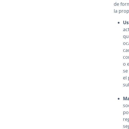
de form
la pro
Us
ac
qu
oc
ca­
co
o 
se
el 
su
Ma
so
po
re
seg