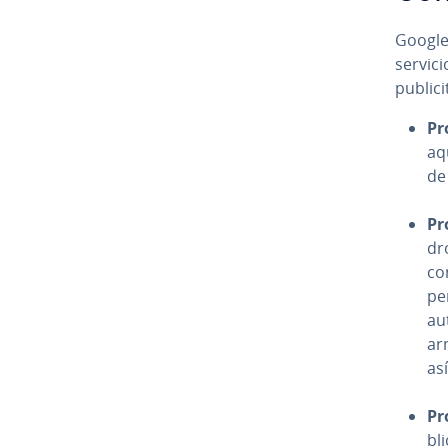
Google
servici
pu­bli­
Pro
aq
de 
Pr
dro
co
pe
au­
arm
así
Pr
bli