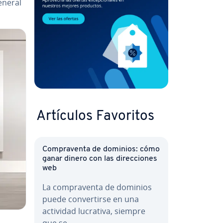
general
Artículos Favoritos
Co­m­pra­ve­n­ta de dominios: cómo
ganar dinero con las di­re­c­cio­nes
web
La co­m­pra­ve­n­ta de dominios
puede co­n­ve­r­ti­r­se en una
actividad lucrativa, siempre
que se…