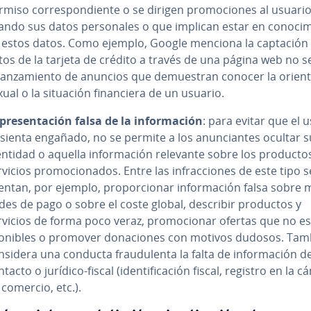
miso co­rre­s­po­n­die­n­te o se dirigen pro­mo­cio­nes al usuari
ndo sus datos pe­r­so­na­les o que implican estar en co­no­ci­mi
 estos datos. Como ejemplo, Google menciona la captación 
tos de la tarjeta de crédito a través de una página web no 
la­n­za­mie­n­to de anuncios que de­mue­s­tran conocer la orie­n­
ual o la situación fi­na­n­cie­ra de un usuario.
pre­se­n­ta­ción falsa de la in­fo­r­ma­ción
: para evitar que el 
 sienta engañado, no se permite a los anu­n­cia­n­tes ocultar s
entidad o aquella in­fo­r­ma­ción relevante sobre los producto
vicios pro­mo­cio­na­dos. Entre las in­fra­c­cio­nes de este tipo s
ntan, por ejemplo, pro­po­r­cio­nar in­fo­r­ma­ción falsa sobre mo
­des de pago o sobre el coste global, describir productos y
rvicios de forma poco veraz, pro­mo­cio­nar ofertas que no es
po­ni­bles o promover do­na­cio­nes con motivos dudosos. Tam
sidera una conducta frau­du­le­n­ta la falta de in­fo­r­ma­ción d
tacto o jurídico-fiscal (ide­n­ti­fi­ca­ción fiscal, registro en la 
 comercio, etc.).