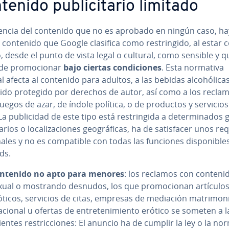
enido pu­bli­ci­ta­rio limitado
­re­n­cia del contenido que no es aprobado en ningún caso, ha
 contenido que Google clasifica como re­s­tri­n­gi­do, al estar co
o, desde el punto de vista legal o cultural, como sensible y q
de pro­mo­cio­nar
bajo ciertas co­n­di­cio­nes
. Esta normativa
l afecta al contenido para adultos, a las bebidas al­cohó­li­cas
ido protegido por derechos de autor, así como a los recla
uegos de azar, de índole política, o de productos y servicio
a pu­bli­ci­dad de este tipo está re­s­tri­n­gi­da a de­te­r­mi­na­do
ios o lo­ca­li­za­cio­nes geo­grá­fi­cas, ha de sa­ti­s­fa­cer unos re­q
na­les y no es co­m­pa­ti­ble con todas las funciones di­s­po­ni­ble
ds.
ntenido no apto para menores
: los reclamos con conteni
xual o mostrando desnudos, los que pro­mo­cio­nan artículo
óticos, servicios de citas, empresas de mediación ma­tri­mo­nia
a­cio­nal u ofertas de en­tre­te­ni­mie­n­to erótico se someten a l
e­n­tes re­s­tri­c­cio­nes: El anuncio ha de cumplir la ley o la n