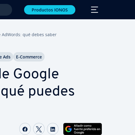
Productos IONOS
as de AdWords: qué debes saber
e Ads
E-Commerce
 de Google
 qué puedes
Compartir Facebook
Compartir Twitter
Compartir LinkedIn