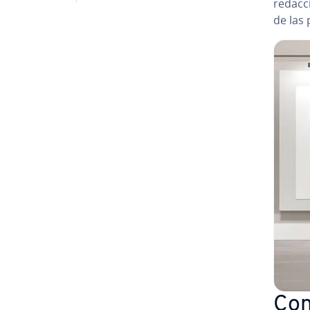
redacció
de las 
Cont