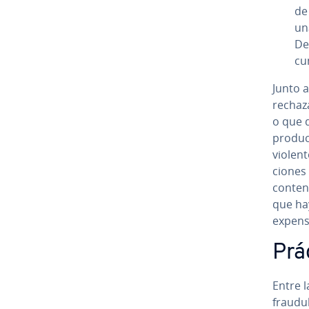
de
una
De
cu
Junto a
rechaz
o que 
produc
violento
cio­nes
conteni
que hay
expens
Prác
Entre l
frau­du­