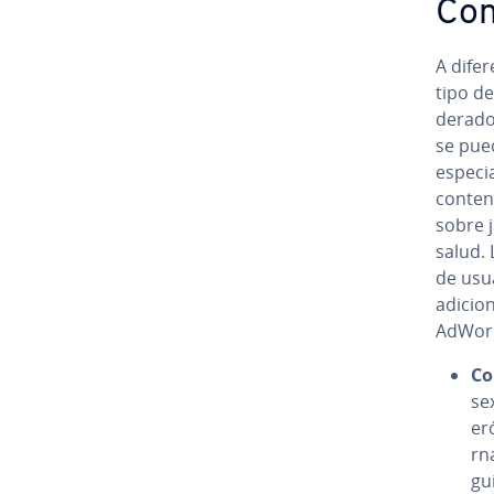
Cont
A di­fe
tipo de
de­ra­d
se pue
especia
conten
sobre j
salud. L
de usuar
adi­cio­
AdWor
Co
se
er
r­n
gui