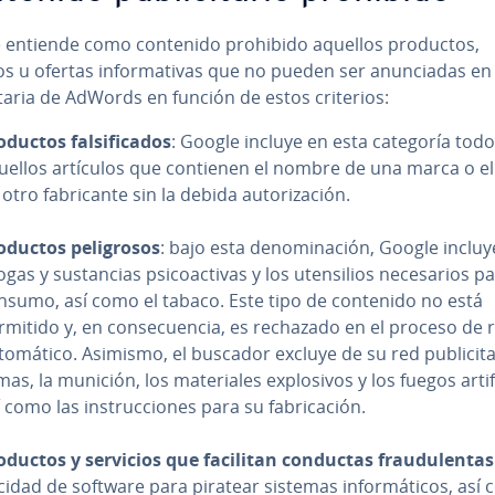
 entiende como contenido prohibido aquellos productos,
os u ofertas in­fo­r­ma­ti­vas que no pueden ser anu­n­cia­das en
ci­ta­ria de AdWords en función de estos criterios:
ductos fa­l­si­fi­ca­dos
: Google incluye en esta categoría tod
uellos artículos que contienen el nombre de una marca o el
otro fa­bri­ca­n­te sin la debida au­to­ri­za­ción.
oductos pe­li­gro­sos
: bajo esta de­no­mi­na­ción, Google incluy
gas y su­s­ta­n­cias psi­co­ac­ti­vas y los ute­n­si­lios ne­ce­sa­rios 
nsumo, así como el tabaco. Este tipo de contenido no está
rmitido y, en co­n­se­cue­n­cia, es rechazado en el proceso de 
to­má­ti­co. Asimismo, el buscador excluye de su red pu­bli­ci­ta­
as, la munición, los ma­te­ria­les ex­plo­si­vos y los fuegos ar­ti­fi­
 como las in­s­tru­c­cio­nes para su fa­bri­ca­ción.
oductos y servicios que facilitan conductas frau­du­le­n­tas
­ci­dad de software para piratear sistemas in­fo­r­má­ti­cos, así