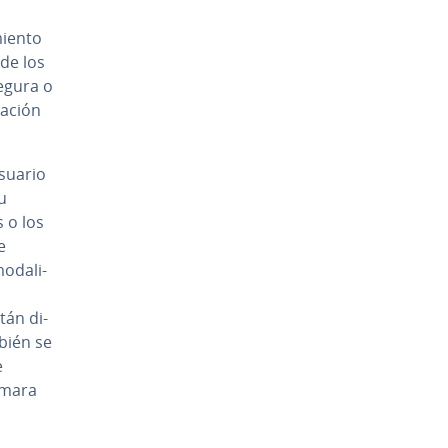
o
e­n­to
de los
segura o
ta­ción
usuario
u
s o los
e
­da­li­
tán di­
bién se
e
cámara