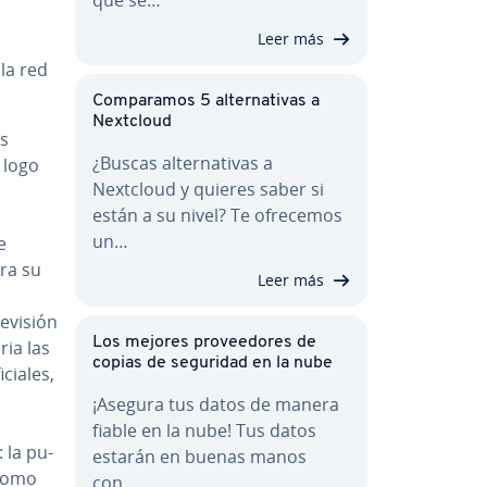
Leer más
 la red
Co­m­pa­ra­mos 5 al­te­r­na­ti­vas a
Nextcloud
os
¿Buscas al­te­r­na­ti­vas a
 logo
Nextcloud y quieres saber si
están a su nivel? Te ofrecemos
un…
e
para su
Leer más
revisión
Los mejores pro­vee­do­res de
ria las
copias de seguridad en la nube
cia­les,
¡Asegura tus datos de manera
fiable en la nube! Tus datos
: la pu­
estarán en buenas manos
 como
con…