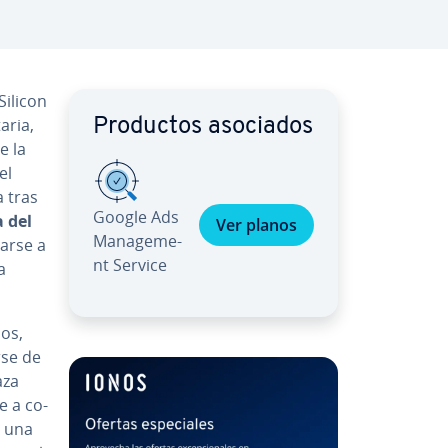
Silicon
­ria,
Productos asociados
e la
el
 tras
Google Ads
ia del
Ver planos
Ma­na­ge­me­
arse a
nt Service
a
mos,
rse de
aza
e a co­
a una