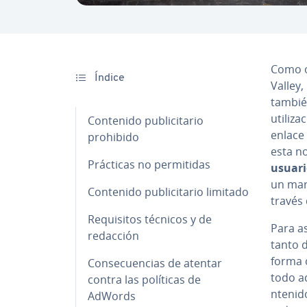
Como oc
Índice
Valley,
también
uti­li­
Contenido pu­bli­ci­ta­rio
enlace
prohibido
esta n
Prácticas no pe­r­mi­ti­das
usuario
un marc
Contenido pu­bli­ci­ta­rio limitado
través d
Re­qui­si­tos técnicos y de
Para as
redacción
tanto d
forma o
Co­n­se­cue­n­cias de atentar
todo a
contra las políticas de
n­te­ni
AdWords