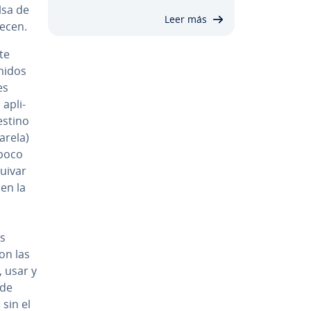
lsa de
Leer más
recen.
­te
ni­dos
es
apli­
estino
arela)
poco
uivar
 en la
os
con las
, usar y
 de
 sin el