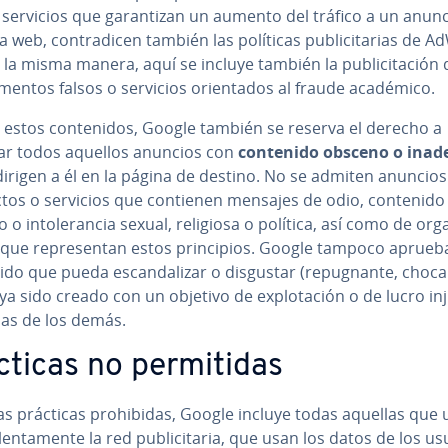
 servicios que ga­ra­n­ti­zan un aumento del tráfico a un anunc
 web, co­n­tra­di­cen también las políticas pu­bli­ci­ta­rias de 
 la misma manera, aquí se incluye también la pu­bli­ci­ta­ción 
­me­n­tos falsos o servicios orie­n­ta­dos al fraude académico.
 estos co­n­te­ni­dos, Google también se reserva el derecho a
ar todos aquellos anuncios con
contenido obsceno o inade
dirigen a él en la página de destino. No se admiten anuncios
tos o servicios que contienen mensajes de odio, contenido
 o in­to­le­ra­n­cia sexual, religiosa o política, así como de or­ga­
 que re­pre­se­n­tan estos pri­n­ci­pios. Google tampoco aprueb
do que pueda es­ca­n­da­li­zar o disgustar (re­pu­g­na­n­te, choc
a sido creado con un objetivo de ex­plo­ta­ción o de lucro in
as de los demás.
ticas no pe­r­mi­ti­das
as prácticas prohi­bi­das, Google incluye todas aquellas que
le­n­ta­me­n­te la red pu­bli­ci­ta­ria, que usan los datos de los u