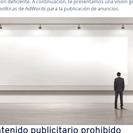
n de­fi­cie­n­te. A co­n­ti­nua­ción, te pre­se­n­ta­mos una visión 
políticas de AdWords para la pu­bli­ca­ción de anuncios.
enido pu­bli­ci­ta­rio prohibido