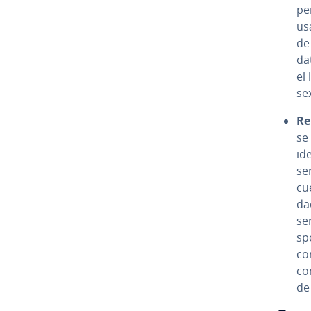
per
usa
de
da
el 
sex
Re­
se
id
ser
cue
da
se
s­
con
con
de