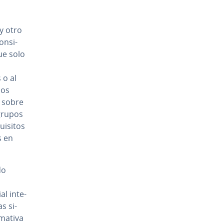
y otro
­n­si­
ue solo
 o al
mos
s sobre
s grupos
ui­si­tos
s en
do
s
l in­te­
as si­
ormativa