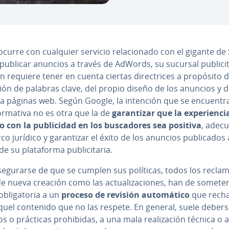
urre con cualquier servicio re­la­cio­na­do con el gigante de 
 publicar anuncios a través de AdWords, su sucursal pu­bli­ci­ta
 requiere tener en cuenta ciertas di­re­c­tri­ces a propósito d
za­ción de palabras clave, del propio diseño de los anuncios y d
 a páginas web. Según Google, la intención que se encuentra
ormativa no es otra que la de
ga­ra­n­ti­zar que la ex­pe­rie­n­c
 con la pu­bli­ci­dad en los bu­s­ca­do­res sea positiva
, adecu
o jurídico y ga­ra­n­ti­zar el éxito de los anuncios pu­bli­ca­dos 
e su pla­ta­fo­r­ma pu­bli­ci­ta­ria.
e­gu­rar­se de que se cumplen sus políticas, todos los recla
e nueva creación como las ac­tua­li­za­cio­nes, han de somete
bli­ga­to­ria a un
proceso de revisión au­to­má­ti­co
que rech
quel contenido que no las respete. En general, suele debers
­dos o prácticas prohi­bi­das, a una mala rea­li­za­ción técnica o 