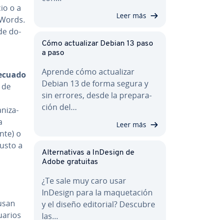
io o a
Leer más
AdWords.
de do­
Cómo ac­tua­li­zar Debian 13 paso
a paso
Aprende cómo ac­tua­li­zar
­cua­do
Debian 13 de forma segura y
 de
sin errores, desde la pre­pa­ra­
ción del…
ni­za­
a
Leer más
ante) o
justo a
Al­te­r­na­ti­vas a InDesign de
Adobe gratuitas
¿Te sale muy caro usar
InDesign para la ma­que­ta­ción
 usan
y el diseño editorial? Descubre
suarios
las…